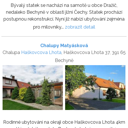
Bývalý statek se nachází na samotě u obce Dražíč,
nedaleko Bechyně v oblasti jižní Čechy. Statek prochází
postupnou rekonstrukcí. Nyní již nabízí ubytování zejména
pro milovníky...
zobrazit detail
Chalupy Matyásková
Chalupa
Haškovcova Lhota
, Haškovcova Lhota 37, 391 65
Bechyně
Rodinné ubytování na okraji obce Haškovcova Lhota 4km