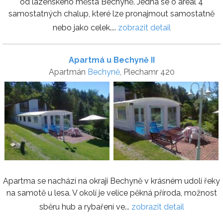
od lázeňského města Bechyně. Jedná se o areál 4
samostatných chalup, které lze pronajmout samostatně
nebo jako celek....
zobrazit detail
Apartmá u Bechyně II
Apartmán
Bechyně
, Plechamr 420
Apartma se nachází na okraji Bechyně v krásném udolí řeky
na samotě u lesa. V okolí je velice pěkná příroda, možnost
sběru hub a rybaření ve...
zobrazit detail