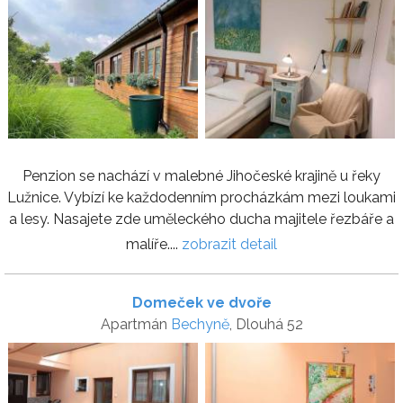
Penzion se nachází v malebné Jihočeské krajině u řeky
Lužnice. Vybízí ke každodenním procházkám mezi loukami
a lesy. Nasajete zde uměleckého ducha majitele řezbáře a
malíře....
zobrazit detail
Domeček ve dvoře
Apartmán
Bechyně
, Dlouhá 52