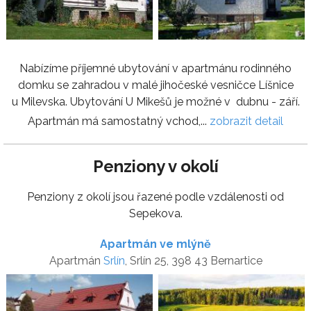
Nabízíme příjemné ubytování v apartmánu rodinného
domku se zahradou v malé jihočeské vesničce Líšnice
u Milevska. Ubytování U Mikešů je možné v dubnu - září.
Apartmán má samostatný vchod,...
zobrazit detail
Penziony v okolí
Penziony z okolí jsou řazené podle vzdálenosti od
Sepekova.
Apartmán ve mlýně
Apartmán
Srlín
, Srlín 25, 398 43 Bernartice