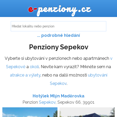
e-
penziony.cz
... podrobné hledání
Penziony Sepekov
Vyberte si ubytování v penzionech nebo apartmánech
v
Sepekově
a
okolí
. Nevíte kam vyrazit? Mrkněte sem na
atrakce a výlety
, nebo na další možnosti
ubytování
Sepekov
.
Hotýlek Mlýn Maděrovka
Penzion
Sepekov
, Sepekov 66, 39901