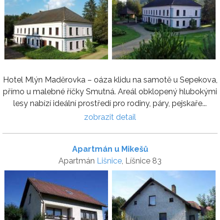
Hotel Mlýn Maděrovka – oáza klidu na samotě u Sepekova,
přímo u malebné říčky Smutná. Areál obklopený hlubokými
lesy nabízí ideální prostředí pro rodiny, páry, pejskaře...
zobrazit detail
Apartmán u Mikešů
Apartmán
Lišnice
, Líšnice 83