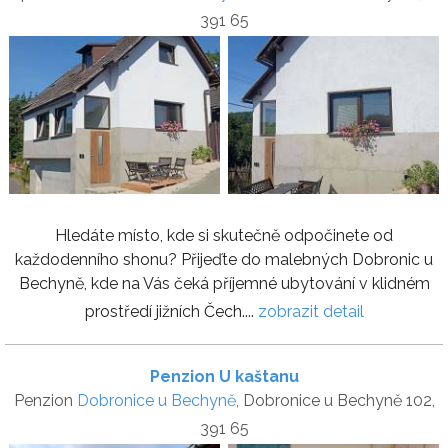
391 65
Hledáte místo, kde si skutečně odpočinete od
každodenního shonu? Přijeďte do malebných Dobronic u
Bechyně, kde na Vás čeká příjemné ubytování v klidném
prostředí jižních Čech....
zobrazit detail
Penzion U kaštanu
Penzion
Dobronice u Bechyně
, Dobronice u Bechyně 102,
391 65