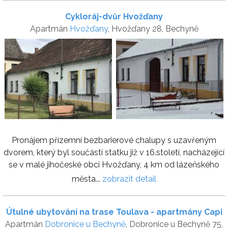
Cykloráj-dvůr Hvožďany
Apartmán
Hvožďany
, Hvožďany 28, Bechyně
Pronájem přízemní bezbarierové chalupy s uzavřeným
dvorem, který byl součástí statku již v 16.století, nacházející
se v malé jihočeské obci Hvožďany, 4 km od lázeňského
města...
zobrazit detail
Útulné ubytování na trase Toulava - apartmány Capi
Apartmán
Dobronice u Bechyně
, Dobronice u Bechyně 75,