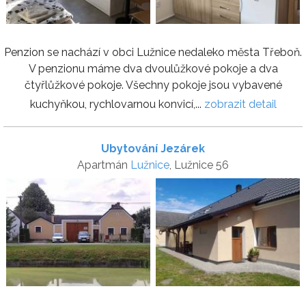
Penzion se nachází v obci Lužnice nedaleko města Třeboň.
V penzionu máme dva dvoulůžkové pokoje a dva
čtyřlůžkové pokoje. Všechny pokoje jsou vybavené
kuchyňkou, rychlovarnou konvicí,...
zobrazit detail
Ubytování Jezárek
Apartmán
Lužnice
, Lužnice 56