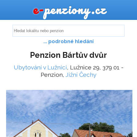
e-
penziony.cz
... podrobné hledání
Penzion Bártův dvůr
Ubytování v Lužnici
, Lužnice 29, 379 01 -
Penzion,
Jižní Čechy