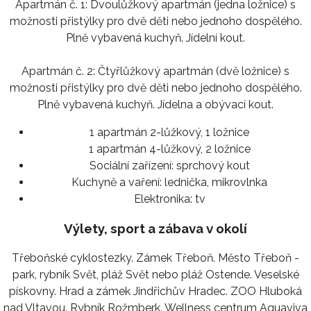
Apartmán č. 1: Dvoulůžkový apartmán (jedna ložnice) s
možnosti přistýlky pro dvě děti nebo jednoho dospělého.
Plně vybavená kuchyň. Jídelní kout.
Apartmán č. 2: Čtyřlůžkový apartmán (dvě ložnice) s
možnosti přistýlky pro dvě děti nebo jednoho dospělého.
Plně vybavená kuchyň. Jídelna a obývací kout.
1 apartmán 2-lůžkový, 1 ložnice
1 apartmán 4-lůžkový, 2 ložnice
Sociální zařízení:
sprchový kout
Kuchyně a vaření:
lednička, mikrovlnka
Elektronika:
tv
Výlety, sport a zábava v okolí
Třeboňské cyklostezky. Zámek Třeboň. Město Třeboň -
park, rybník Svět, pláž Svět nebo pláž Ostende. Veselské
pískovny. Hrad a zámek Jindřichův Hradec. ZOO Hluboká
nad Vltavou. Rybník Rožmberk. Wellness centrum Aquaviva