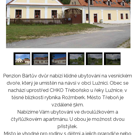
1
/
16
Penzion Bártův dvůr nabízí klidné ubytování na vesnickém
dvoře, který je umístěn na návsi v obci Lužnici. Obec se
nachází uprostřed CHKO Třeboňsko u řeky Lužnice, v
těsné blízkosti rybníka Rožmberk. Město Třeboň je
vzdálené 5km.
Nabízíme Vám ubytování ve dvoulůžkovém a
čtyřlůžkovém apartmánu. U obou je možnost dvou
přistýlek.
Místo je vhodné pro rodiny s dětmi a jejich prarodiče nebo