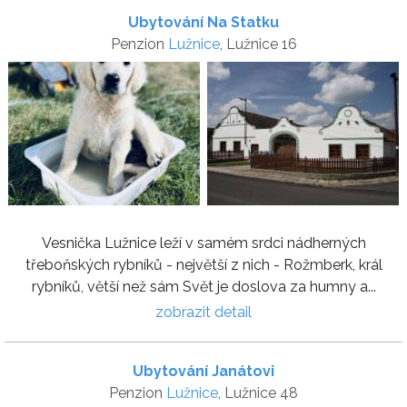
Ubytování Na Statku
Penzion
Lužnice
, Lužnice 16
Vesnička Lužnice leží v samém srdci nádherných
třeboňských rybníků - největší z nich - Rožmberk, král
rybníků, větší než sám Svět je doslova za humny a...
zobrazit detail
Ubytování Janátovi
Penzion
Lužnice
, Lužnice 48