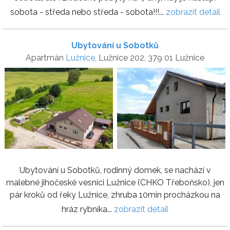
sobota - středa nebo středa - sobota!!!...
zobrazit detail
Ubytování u Sobotků
Apartmán
Lužnice
, Lužnice 202, 379 01 Lužnice
Ubytování u Sobotků, rodinný domek, se nachází v
malebné jihočeské vesnici Lužnice (CHKO Třeboňsko), jen
pár kroků od řeky Lužnice, zhruba 10min procházkou na
hráz rybníka...
zobrazit detail