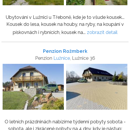
Ubytování v Lužnici u Třeboně, kde je to všude kousek...
Kousek do lesa, kousek na houby, na ryby, na koupání v
pískovnách i rybnících, kousek na...
zobrazit detail
Penzion Rožmberk
Penzion
Lužnice
, Lužnice 36
O letních prázdninách nabízíme týdenní pobyty sobota -
sobota, ale i zkrácené pobyty na 4 dny, kdy je nástup: