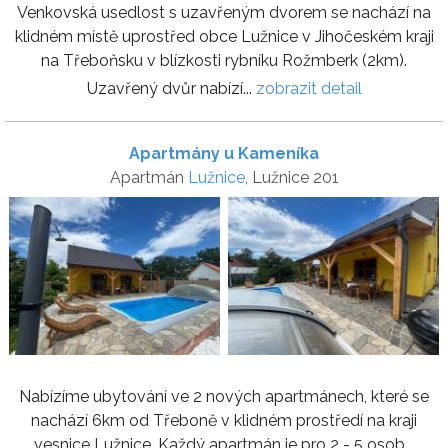
Venkovská usedlost s uzavřeným dvorem se nachází na
klidném místě uprostřed obce Lužnice v Jihočeském kraji
na Třeboňsku v blízkosti rybníku Rožmberk (2km).
Uzavřený dvůr nabízí...
zobrazit detail
Apartmány u Kameníka
Apartmán
Lužnice
, Lužnice 201
Nabízíme ubytování ve 2 nových apartmánech, které se
nachází 6km od Třeboně v klidném prostředí na kraji
vesnice Lužnice. Každý apartmán je pro 2 - 5 osob...