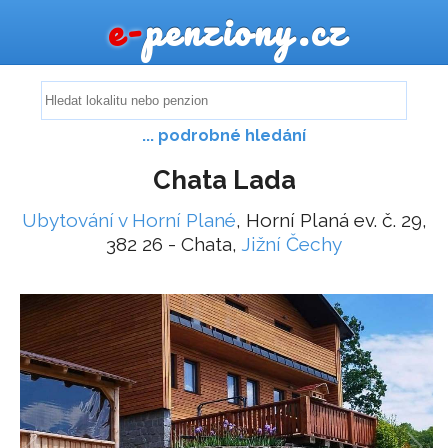
e-
penziony.cz
... podrobné hledání
Chata Lada
Ubytování v Horní Plané
, Horní Planá ev. č. 29,
382 26 - Chata,
Jižní Čechy