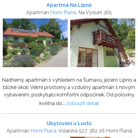
Apartmá Na Lipně
Apartmán
Horní Planá
, Na Výsluní 365
Nádherný apartmán s výhledem na Šumavu, jezero Lipno a
blízké okolí. Velmi prostorný a vzdušný apartmán s novým
vybavením, poskytující komfortní odpočinek. Od poloviny
května do...
zobrazit detail
Ubytování u Lustů
Apartmán
Horní Planá
, Volarská 527, 382 26 Horní Planá