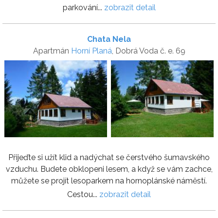
parkování...
zobrazit detail
Chata Nela
Apartmán
Horní Planá
, Dobrá Voda č. e. 69
Přijeďte si užít klid a nadýchat se čerstvého šumavského
vzduchu. Budete obklopeni lesem, a když se vám zachce,
můžete se projít lesoparkem na hornoplánské náměstí.
Cestou...
zobrazit detail