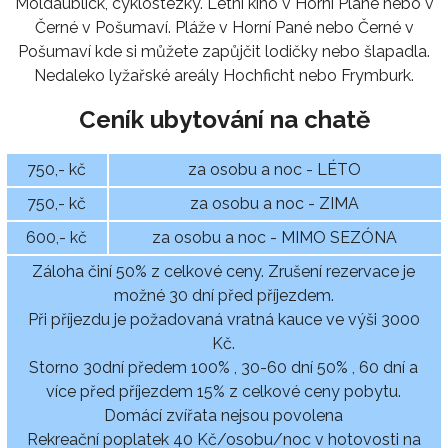
Moldaublick, cyklostezky. Letní kino v Horní Plané nebo v
Černé v Pošumaví. Pláže v Horní Pané nebo Černé v
Pošumaví kde si můžete zapůjčit lodičky nebo šlapadla.
Nedaleko lyžařské areály Hochficht nebo Frymburk.
Ceník ubytování na chatě
750,- kč
za osobu a noc - LÉTO
750,- kč
za osobu a noc - ZIMA
600,- kč
za osobu a noc - MIMO SEZÓNA
Záloha činí 50% z celkové ceny. Zrušení rezervace je
možné 30 dní před příjezdem.
Při příjezdu je požadovaná vratná kauce ve výši 3000
Kč.
Storno 30dní předem 100% , 30-60 dní 50% , 60 dní a
více před příjezdem 15% z celkové ceny pobytu.
Domácí zvířata nejsou povolena
Rekreační poplatek 40 Kč/osobu/noc v hotovosti na