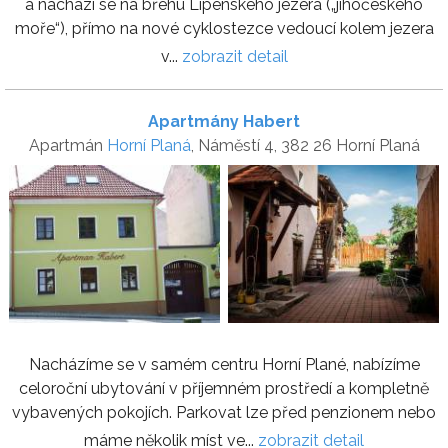
a nachází se na břehu Lipenského jezera („jihočeského
moře“), přímo na nové cyklostezce vedoucí kolem jezera
v...
zobrazit detail
Apartmány Habert
Apartmán
Horní Planá
, Náměstí 4, 382 26 Horní Planá
Nacházíme se v samém centru Horní Plané, nabízíme
celoroční ubytování v příjemném prostředí a kompletně
vybavených pokojích. Parkovat lze před penzionem nebo
máme několik míst ve...
zobrazit detail