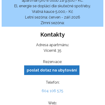
apartmán pro 8 osob za 9.500,- Kč.
El. energie se doplácí dle skutečné spotřeby.
Vratná kauce 5.000,- Kč
Letní sezóna: červen - září 2026
Zimní sezóna:
Kontakty
Adresa apartmánu:
Vícemil 35
Rezervace:
poslat dotaz na ubytování
Telefon:
604 106 575
Web: