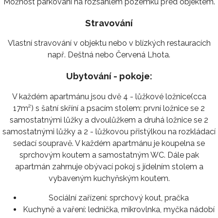
Možnost parkování na rozsáhlém pozemku před objektem.
Stravování
Vlastní stravování v objektu nebo v blízkých restauracích
např. Deštná nebo Červená Lhota.
Ubytování - pokoje:
V každém apartmánu jsou dvě 4 - lůžkové ložnice(cca
17m²) s šatní skříní a psacím stolem: první ložnice se 2
samostatnými lůžky a dvoulůžkem a druhá ložnice se 2
samostatnými lůžky a 2 - lůžkovou přistýlkou na rozkládací
sedací soupravě. V každém apartmánu je koupelna se
sprchovým koutem a samostatným WC. Dále pak
apartmán zahrnuje obývací pokoj s jídelním stolem a
vybaveným kuchyňským koutem.
Sociální zařízení:
sprchový kout, pračka
Kuchyně a vaření:
lednička, mikrovlnka, myčka nádobí