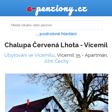
e-
penziony.cz
... podrobné hledání
Chalupa Červená Lhota - Vícemil
Ubytování ve Vícemilu
, Vícemil 35 - Apartmán,
Jižní Čechy