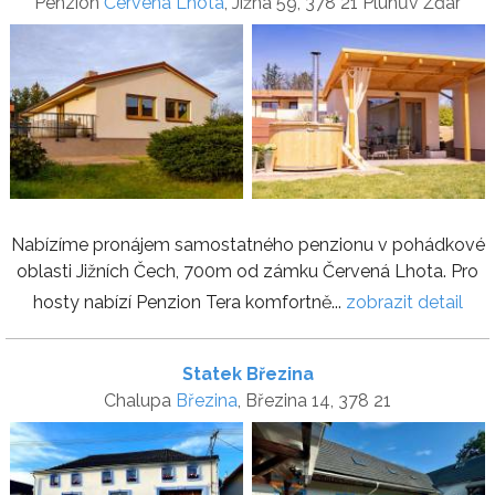
Penzion
Červená Lhota
, Jižná 59, 378 21 Pluhův Žďár
Nabízíme pronájem samostatného penzionu v pohádkové
oblasti Jižních Čech, 700m od zámku Červená Lhota. Pro
hosty nabízí Penzion Tera komfortně...
zobrazit detail
Statek Březina
Chalupa
Březina
, Březina 14, 378 21