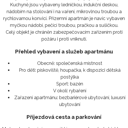
Kuchyně jsou vybaveny ledničkou, indukční deskou,
nádobím na stolování i na vaření, mikrovlnou troubou a
rychlovarnou konvicí. Přízemní apartmán je navíc vybaven
myčkou nádobí, pečící troubou, pračkou a sušičkou.
Celý objekt je chráněn zabezpečovacím zařízením proti
požáru i proti vniknutí.
Přehled vybavení a služeb apartmánu
Obecně:
společenská místnost
Pro děti:
pískoviště, houpačka, k dispozici dětská
postýlka
Sport:
bazén
V okolí:
rybaření
Zařazení apartmánu:
bezbariérové ubytování, luxusní
ubytování
Příjezdová cesta a parkování