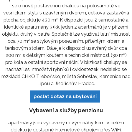
se o nově postavenou chalupu na polosamotě ve
vesnickém stylu s uzavřeným dvorem, celková zastavěná
plocha objektu je 430 m². K dispozici jsou 2 samostatné a
identické apartmány 3+kk, jeden z apartmánů je v přízemí
objektu, druhý v patře. Společně lze využívat letní místnost
cca 70 m² se stylovým posezením, přilehlým krbem a
tenisovým stolem. Dále je k dispozici uzavřený dvůr cca
200 m² s dětským koutem a technická místnost (30 m²)
pro kola a ostatní sportovní náčiní. V blízkosti chalupy se
nachází les, množství rybníků i cyklostezek, nedaleko se
rozkládá CHKO Třeboňsko, města Soběslav, Kamenice nad
Lipou a Jindřichův Hradec.
poslat dotaz na ubytování
Vybavení a služby penzionu
apartmány jsou vybaveny novým nábytkem, v celém
objektu je dostupné internetové připojení přes WiFi.