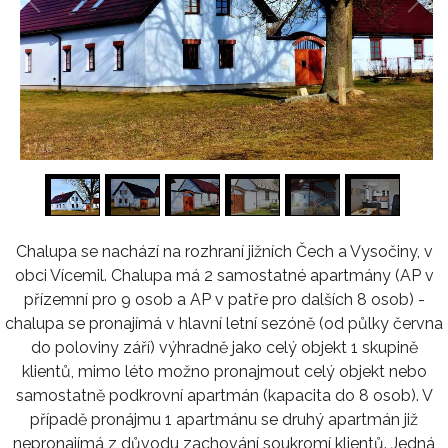
1
/
16
Chalupa se nachází na rozhraní jižních Čech a Vysočiny, v
obci Vícemil. Chalupa má 2 samostatné apartmány (AP v
přízemní pro 9 osob a AP v patře pro dalších 8 osob) -
chalupa se pronajímá v hlavní letní sezóně (od půlky června
do poloviny září) výhradně jako celý objekt 1 skupině
klientů, mimo léto možno pronajmout celý objekt nebo
samostatně podkrovní apartmán (kapacita do 8 osob). V
případě pronájmu 1 apartmánu se druhý apartmán již
nepronajímá z důvodu zachování soukromí klientů. Jedná