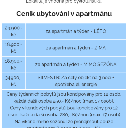
Lokalita je vhodná pro cykloturistiku.
Ceník ubytování v apartmánu
29.900,-
za apartmán a týden - LÉTO
kč
18.900,-
za apartmán a týden - ZIMA
kč
18.900,-
za apartmán a týden - MIMO SEZÓNA
kč
34900,-
SILVESTR: Za celý objekt na 3 noci +
kč
spotřeba el. energie
Ceny týdenních pobytů jsou koncipovány pro 12 osob,
každá další osoba 250,- Kč/noc (max. 17 osob).
Ceny víkendových pobytů jsou koncipovány pro 12
osob, každá další osoba 280,- Kč/noc (max. 17 osob)
Na víkend mimo sezonu lze pronajmout pouze