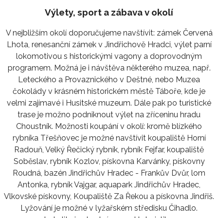
Výlety, sport a zábava v okolí
V nejbližším okolí doporučujeme navštívit: zámek Červená
Lhota, renesanční zámek v Jindřichově Hradci, výlet parní
lokomotivou s historickými vagony a doprovodným
programem. Možná je i návštěva některého muzea, např.
Leteckého a Provaznického v Deštné, nebo Muzea
čokolády v krásném historickém městě Táboře, kde je
velmi zajímavé i Husitské muzeum. Dále pak po turistické
trase je možno podniknout výlet na zříceninu hradu
Choustník. Možnosti koupání v okolí: kromě blízkého
rybníka Třešňovec je možné navštívit koupaliště Horní
Radouň, Velký Řečický rybník, rybník Fejfar, koupaliště
Soběslav, rybník Kozlov, pískovna Karvánky, pískovny
Roudná, bazén Jindřichův Hradec - Frankův Dvůr, lom
Antonka, rybník Vajgar, aquapark Jindřichův Hradec,
Vlkovské pískovny, Koupaliště Za Řekou a pískovna Jindřiš.
Lyžování je možné v lyžařském středisku Čihadlo.