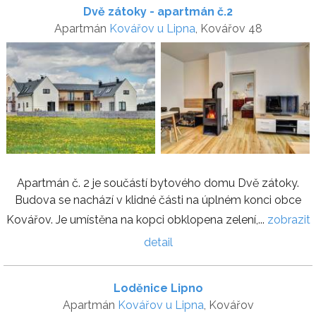
Dvě zátoky - apartmán č.2
Apartmán
Kovářov u Lipna
, Kovářov 48
Apartmán č. 2 je součástí bytového domu Dvě zátoky.
Budova se nachází v klidné části na úplném konci obce
Kovářov. Je umístěna na kopci obklopena zelení,...
zobrazit
detail
Loděnice Lipno
Apartmán
Kovářov u Lipna
, Kovářov