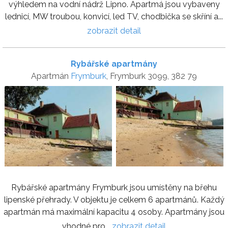
výhledem na vodní nádrž Lipno. Apartmá jsou vybaveny
lednicí, MW troubou, konvicí, led TV, chodbička se skříní a...
zobrazit detail
Rybářské apartmány
Apartmán
Frymburk
, Frymburk 3099, 382 79
Rybářské apartmány Frymburk jsou umístěny na břehu
lipenské přehrady. V objektu je celkem 6 apartmánů. Každý
apartmán má maximální kapacitu 4 osoby. Apartmány jsou
vhodné pro...
zobrazit detail