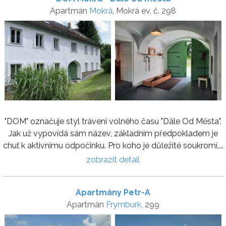
Apartmán
Mokrá
, Mokrá ev. č. 298
"DOM" označuje styl trávení volného času "Dále Od Města".
Jak už vypovídá sám název, základním předpokladem je
chuť k aktivnímu odpočinku. Pro koho je důležité soukromí,...
zobrazit detail
Apartmány Petr-A
Apartmán
Frymburk
, 299