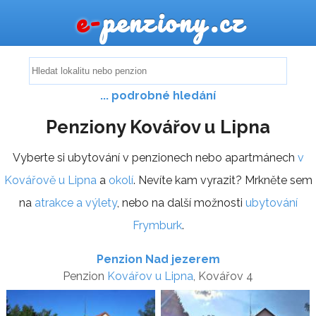
e-
penziony.cz
... podrobné hledání
Penziony Kovářov u Lipna
Vyberte si ubytování v penzionech nebo apartmánech
v
Kovářově u Lipna
a
okolí
. Nevíte kam vyrazit? Mrkněte sem
na
atrakce a výlety
, nebo na další možnosti
ubytování
Frymburk
.
Penzion Nad jezerem
Penzion
Kovářov u Lipna
, Kovářov 4