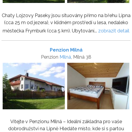
Chaty Lojzovy Paseky jsou situovány přímo na břehu Lipna
(cca 25 m od jezera), v klidném prostředí u lesa, nedaleko
městečka Frymburk (cca 5 km). Ubytování...
zobrazit detail
Penzion Milná
Penzion
Milná
, Milná 38
Vítejte v Penzionu Milná – Ideální základna pro vaše
dobrodružství na Lipně Hledáte místo, kde si s partou