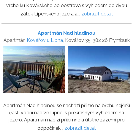
vrcholku Kovářského poloostrova s výhledem do dvou
zátok Lipenského jezera a...
zobrazit detail
Apartmán Nad hladinou
Apartmán
Kovářov u Lipna
, Kovářov 35, 382 26 Frymburk
Apartmán Nad hladinou se nachází přímo na břehu nejširší
části vodní nádrže Lipno, s překrásným výhledem na
jezero. Apartmán nabízí příjemné a útulné zázemí pro
odpočinek...
zobrazit detail