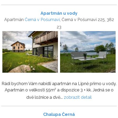
Apartmán u vody
Apartmán
Černá v Pošumaví
, Černá v Pošumaví 225, 382
23
Rádi bychom Vám nabídli apartmán na Lipně přímo u vody.
Apartmán o velikosti 55m² a dispozice 3 + kk. Jedná se o
dvě ložnice a dvě...
zobrazit detail
Chalupa Černá