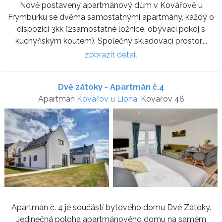
Nově postavený apartmánový dům v Kovářově u
Frymburku se dvěma samostatnými apartmány, každý o
dispozici 3kk (2samostatné ložnice, obývací pokoj s
kuchyňským koutem). Společný skladovací prostor....
zobrazit detail
Dvě zátoky - Apartmán č.4
Apartmán
Kovářov u Lipna
, Kováŕov 48
Apartmán č. 4 je součástí bytového domu Dvě Zátoky.
Jedinečná poloha apartmánového domu na samém