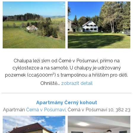
Chalupa leží 1km od Černé v Pošumaví, přímo na
cyklostezce a na samotě. U chalupy je udržovaný
pozemek (cca5000m²) s trampolínou a hřištěm pro děti.
Ohniště...
zobrazit detail
Apartmány Černý kohout
Apartmán
Černá v Pošumaví
, Černá v Pošumaví 10, 382 23