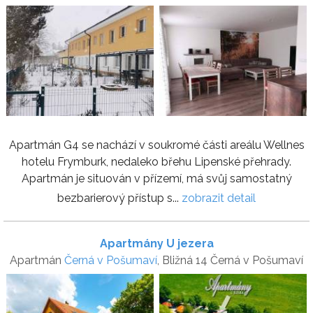
Apartmán G4 se nachází v soukromé části areálu Wellnes
hotelu Frymburk, nedaleko břehu Lipenské přehrady.
Apartmán je situován v přízemí, má svůj samostatný
bezbarierový přístup s...
zobrazit detail
Apartmány U jezera
Apartmán
Černá v Pošumaví
, Bližná 14 Černá v Pošumaví