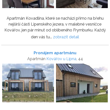
Apartmán Kovadlina, které se nachází přímo na břehu
nejširší části Lipenského jezera, v malebné vesničce
Kovářov, jen pár minut od oblíbeného Frymburku. Každý
den vás tu...
zobrazit detail
Pronájem apartmánu
Apartmán
Kovářov u Lipna
, 44