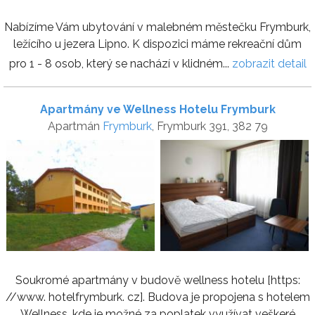
Nabízíme Vám ubytování v malebném městečku Frymburk,
ležícího u jezera Lipno. K dispozici máme rekreační dům
pro 1 - 8 osob, který se nachází v klidném...
zobrazit detail
Apartmány ve Wellness Hotelu Frymburk
Apartmán
Frymburk
, Frymburk 391, 382 79
Soukromé apartmány v budově wellness hotelu [https:
//www. hotelfrymburk. cz]. Budova je propojena s hotelem
Wellness, kde je možné za poplatek využívat veškeré