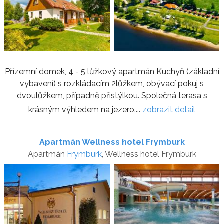
Přízemní domek, 4 - 5 lůžkový apartmán Kuchyň (základní
vybavení) s rozkládacím 2lůžkem, obývací pokuj s
dvoulůžkem, případně přistýlkou. Společná terasa s
krásným výhledem na jezero....
zobrazit detail
Apartmán Wellness hotel Frymburk
Apartmán
Frymburk
, Wellness hotel Frymburk