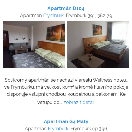
Apartmán D104
Apartmán
Frymburk
, Frymburk 391, 382 79
Soukromý apartmán se nachází v areálu Wellness hotelu
ve Frymburku, má velikost 30m² a kromě hlavního pokoje
disponuje vstupní chodbou, koupelnou a balkonem. Ke
vstupu do...
zobrazit detail
Apartmán G4 Maty
Apartmán
Frymburk
, Frymburk čp.396