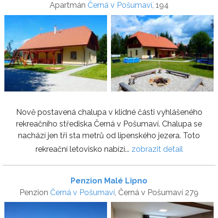
Apartmán
Černá v Pošumaví
, 194
Nově postavená chalupa v klidné části vyhlášeného
rekreačního střediska Černá v Pošumaví. Chalupa se
nachází jen tři sta metrů od lipenského jezera. Toto
rekreační letovisko nabízí...
zobrazit detail
Penzion Malé Lipno
Penzion
Černá v Pošumaví
, Černá v Pošumaví 279