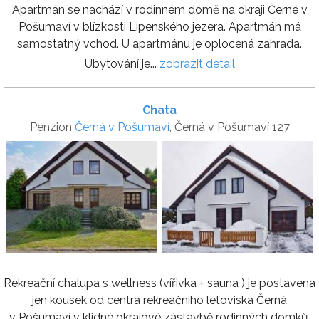
Apartmán se nachází v rodinném domě na okraji Černé v
Pošumaví v blízkosti Lipenského jezera. Apartmán má
samostatný vchod. U apartmánu je oplocená zahrada.
Ubytování je...
zobrazit detail
Chata
Penzion
Černá v Pošumaví
, Černá v Pošumaví 127
Rekreační chalupa s wellness (vířivka + sauna ) je postavena
jen kousek od centra rekreačního letoviska Černá
v Pošumaví v klidné okrajové zástavbě rodinných domků.