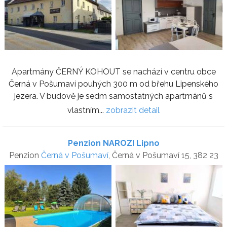
Apartmány ČERNÝ KOHOUT se nachází v centru obce
Černá v Pošumaví pouhých 300 m od břehu Lipenského
jezera. V budově je sedm samostatných apartmánů s
vlastním...
zobrazit detail
Penzion NAROZI Lipno
Penzion
Černá v Pošumaví
, Černá v Pošumaví 15, 382 23