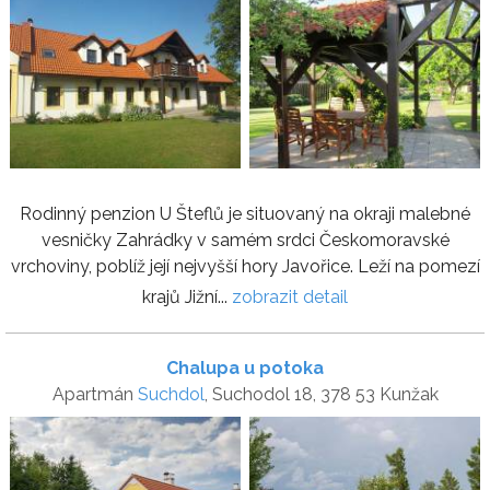
Rodinný penzion U Šteflů je situovaný na okraji malebné
vesničky Zahrádky v samém srdci Českomoravské
vrchoviny, poblíž její nejvyšší hory Javořice. Leží na pomezí
krajů Jižní...
zobrazit detail
Chalupa u potoka
Apartmán
Suchdol
, Suchodol 18, 378 53 Kunžak