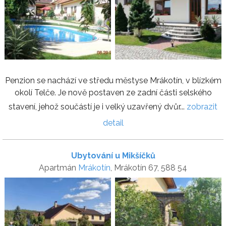
Penzion se nachází ve středu městyse Mrákotín, v blízkém
okolí Telče. Je nově postaven ze zadní části selského
stavení, jehož součástí je i velký uzavřený dvůr...
zobrazit
detail
Ubytování u Mikšíčků
Apartmán
Mrákotín
, Mrákotín 67, 588 54