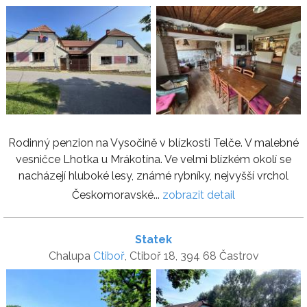
Rodinný penzion na Vysočině v blízkosti Telče. V malebné
vesničce Lhotka u Mrákotína. Ve velmi blízkém okolí se
nacházejí hluboké lesy, známé rybníky, nejvyšší vrchol
Českomoravské...
zobrazit detail
Statek
Chalupa
Ctiboř
, Ctiboř 18, 394 68 Častrov