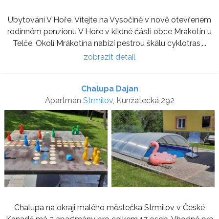
Ubytování V Hoře. Vítejte na Vysočině v nově otevřeném
rodinném penzionu V Hoře v klidné části obce Mrákotín u
Telče. Okolí Mrákotína nabízí pestrou škálu cyklotras,...
zobrazit detail
Chalupa Dajan
Apartmán
Strmilov
, Kunžatecká 292
Chalupa na okraji malého městečka Strmilov v České