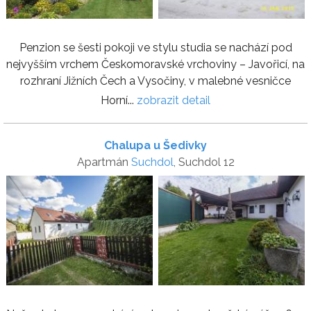
Penzion se šesti pokoji ve stylu studia se nachází pod
nejvyšším vrchem Českomoravské vrchoviny – Javořicí, na
rozhraní Jižních Čech a Vysočiny, v malebné vesničce
Horní...
zobrazit detail
Chalupa u Šedivky
Apartmán
Suchdol
, Suchdol 12