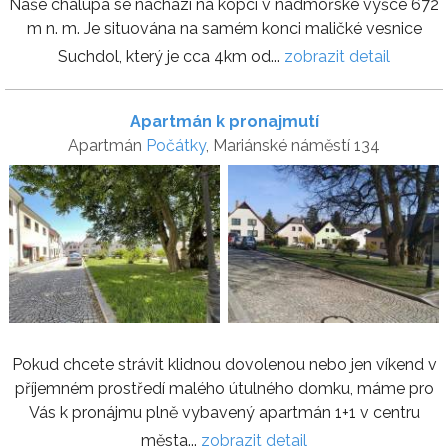
Naše chalupa se nachází na kopci v nadmořské výšce 672
m n. m. Je situována na samém konci maličké vesnice
Suchdol, který je cca 4km od...
zobrazit detail
Apartmán k pronajmutí
Apartmán
Počátky
, Mariánské náměstí 134
Pokud chcete strávit klidnou dovolenou nebo jen víkend v
příjemném prostředí malého útulného domku, máme pro
Vás k pronájmu plně vybavený apartmán 1+1 v centru
města...
zobrazit detail