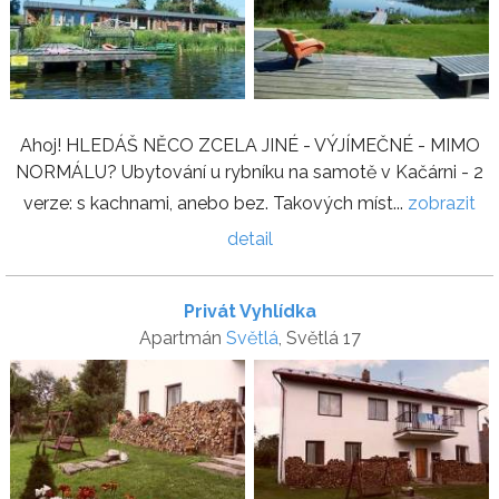
Ahoj! HLEDÁŠ NĚCO ZCELA JINÉ - VÝJÍMEČNÉ - MIMO
NORMÁLU? Ubytování u rybníku na samotě v Kačárni - 2
verze: s kachnami, anebo bez. Takových míst...
zobrazit
detail
Privát Vyhlídka
Apartmán
Světlá
, Světlá 17