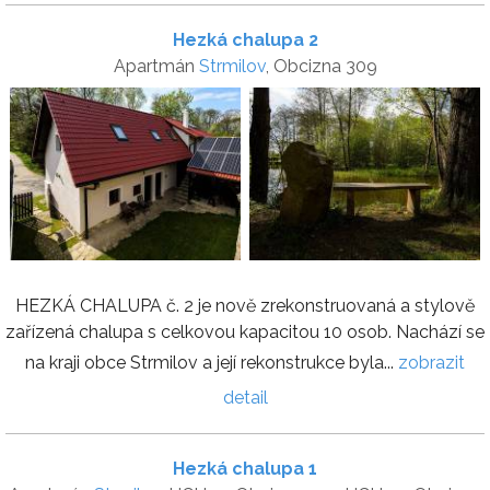
Hezká chalupa 2
Apartmán
Strmilov
, Obcizna 309
HEZKÁ CHALUPA č. 2 je nově zrekonstruovaná a stylově
zařízená chalupa s celkovou kapacitou 10 osob. Nachází se
na kraji obce Strmilov a její rekonstrukce byla...
zobrazit
detail
Hezká chalupa 1