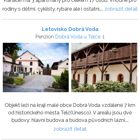
Kanadě má 3 apartmány pro celkem 17 osob. Vhodné pro
rodiny s dětmi, cyklisty, rybáře ale i ostatní,...
zobrazit detail
Letovisko Dobrá Voda
Penzion
Dobrá Voda u Telče
, 1
Objekt leží na kraji malé obce Dobrá Voda vzdálené 7 km
od historického města Telč(Unesco). V areálu jsou dvě
budovy: hlavní budova a budova původních lázní....
zobrazit detail