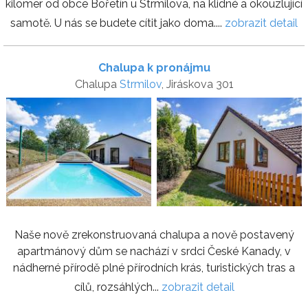
kilomer od obce Bořetín u Strmilova, na klidné a okouzlující
samotě. U nás se budete cítit jako doma....
zobrazit detail
Chalupa k pronájmu
Chalupa
Strmilov
, Jiráskova 301
Naše nově zrekonstruovaná chalupa a nově postavený
apartmánový dům se nachází v srdci České Kanady, v
nádherné přírodě plné přírodních krás, turistických tras a
cílů, rozsáhlých...
zobrazit detail