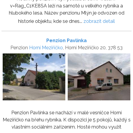
v=Rag_C1KE8SA leží na samotě u velkého rybníka a
hlubokého lesa. Název penzionu Mlýn je odvozen od
historie objektu, kde se dnes...
zobrazit detail
Penzion Pavlínka
Penzion
Horní Meziříčko
, Horní Meziříčko 20, 378 53
Penzion Pavlínka se nachází v malé vesničce Horní
Meziříčko na břehu rybníka. K dispozici je 5 pokojů, každý s
vlastním sociálním zařízením. Hosté mohou využít