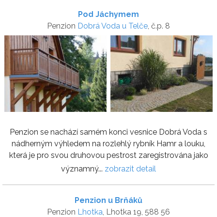
Pod Jáchymem
Penzion
Dobrá Voda u Telče
, č.p. 8
Penzion se nachází samém konci vesnice Dobrá Voda s
nádherným výhledem na rozlehlý rybník Hamr a louku,
která je pro svou druhovou pestrost zaregistrována jako
významný...
zobrazit detail
Penzion u Brňáků
Penzion
Lhotka
, Lhotka 19, 588 56