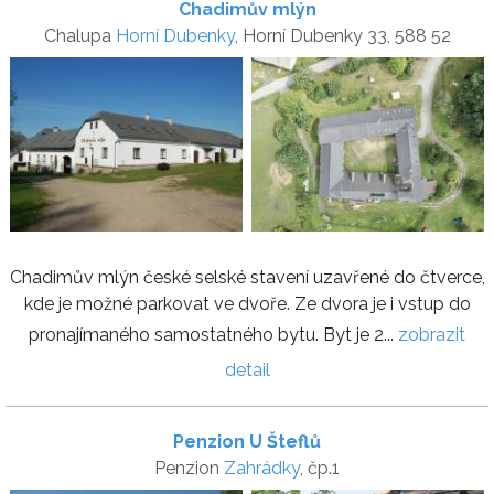
Chadimův mlýn
Chalupa
Horní Dubenky
, Horní Dubenky 33, 588 52
Chadimův mlýn české selské stavení uzavřené do čtverce,
kde je možné parkovat ve dvoře. Ze dvora je i vstup do
pronajímaného samostatného bytu. Byt je 2...
zobrazit
detail
Penzion U Šteflů
Penzion
Zahrádky
, čp.1