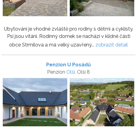
Ubytování je vhodné zvláště pro rodiny s dětmi a cyklisty.
Psi jsou vítáni. Rodinný domek se nachází v klidné části
obce Strmilova a má velký uzavřený...
zobrazit detail
Penzion U Posádů
Penzion
Olší
, Olší 8