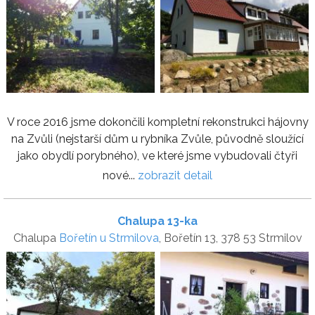
V roce 2016 jsme dokončili kompletní rekonstrukci hájovny
na Zvůli (nejstarší dům u rybníka Zvůle, původně sloužící
jako obydlí porybného), ve které jsme vybudovali čtyři
nové...
zobrazit detail
Chalupa 13-ka
Chalupa
Bořetín u Strmilova
, Bořetín 13, 378 53 Strmilov