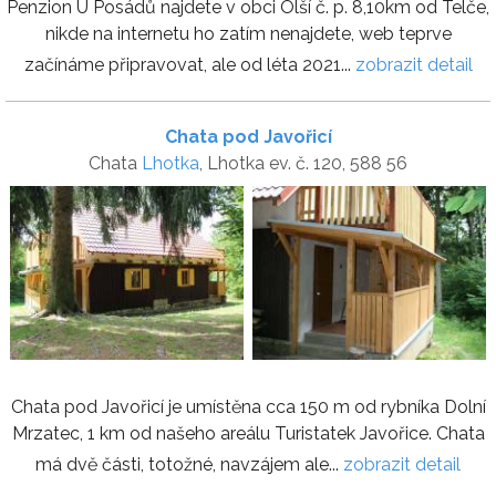
Penzion U Posádů najdete v obci Olší č. p. 8,10km od Telče,
nikde na internetu ho zatím nenajdete, web teprve
začínáme připravovat, ale od léta 2021...
zobrazit detail
Chata pod Javořicí
Chata
Lhotka
, Lhotka ev. č. 120, 588 56
Chata pod Javořicí je umístěna cca 150 m od rybníka Dolní
Mrzatec, 1 km od našeho areálu Turistatek Javořice. Chata
má dvě části, totožné, navzájem ale...
zobrazit detail