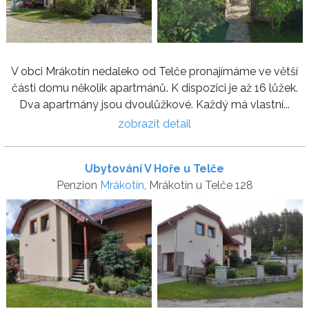
V obci Mrákotín nedaleko od Telče pronajímáme ve větší
části domu několik apartmánů. K dispozici je až 16 lůžek.
Dva apartmány jsou dvoulůžkové. Každý má vlastní...
zobrazit detail
Ubytování V Hoře u Telče
Penzion
Mrákotín
, Mrákotín u Telče 128