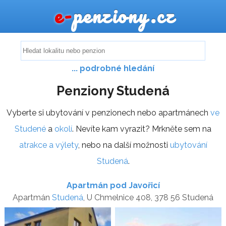
e-
penziony.cz
... podrobné hledání
Penziony Studená
Vyberte si ubytování v penzionech nebo apartmánech
ve
Studené
a
okolí
. Nevíte kam vyrazit? Mrkněte sem na
atrakce a výlety
, nebo na další možnosti
ubytování
Studená
.
Apartmán pod Javořicí
Apartmán
Studená
, U Chmelnice 408, 378 56 Studená