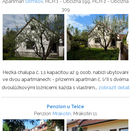
Apartmán
Strmilov
, HCH 1 - Obcizna 199, HCH 2 - Obcizna
309
Hezká chalupa č. 1,s kapacitou až 9 osob, nabízí ubytování
ve dvou apartmánech: - přízemní apartmán č. I/II s dvěma
dvoulůžkovými ložnicemi, každá s vlastním...
zobrazit detail
Penzion u Telče
Penzion
Mrákotín
, Mrákotín 11