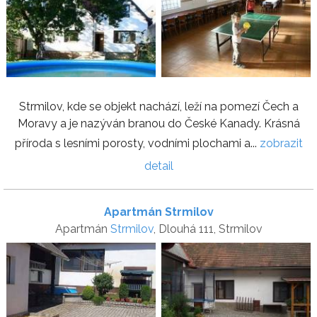
Strmilov, kde se objekt nachází, leží na pomezí Čech a
Moravy a je nazýván branou do České Kanady. Krásná
příroda s lesními porosty, vodními plochami a...
zobrazit
detail
Apartmán Strmilov
Apartmán
Strmilov
, Dlouhá 111, Strmilov