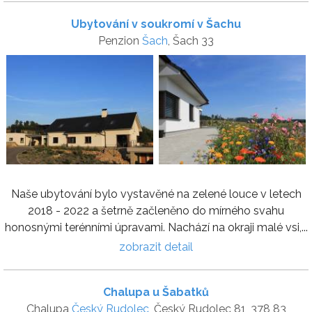
Ubytování v soukromí v Šachu
Penzion
Šach
, Šach 33
Naše ubytování bylo vystavěné na zelené louce v letech
2018 - 2022 a šetrně začleněno do mírného svahu
honosnými terénními úpravami. Nachází na okraji malé vsi,...
zobrazit detail
Chalupa u Šabatků
Chalupa
Český Rudolec
, Český Rudolec 81, 378 83