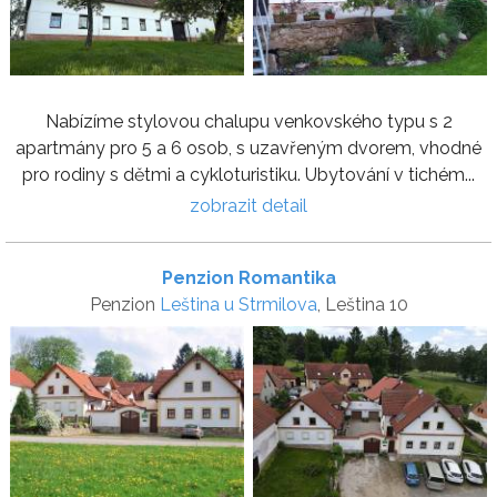
Nabízíme stylovou chalupu venkovského typu s 2
apartmány pro 5 a 6 osob, s uzavřeným dvorem, vhodné
pro rodiny s dětmi a cykloturistiku. Ubytování v tichém...
zobrazit detail
Penzion Romantika
Penzion
Leština u Strmilova
, Leština 10