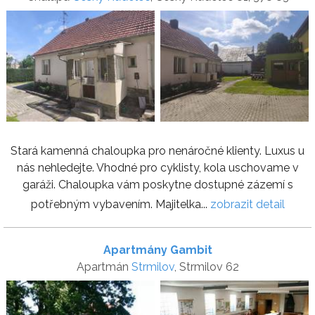
Stará kamenná chaloupka pro nenáročné klienty. Luxus u
nás nehledejte. Vhodné pro cyklisty, kola uschovame v
garáži. Chaloupka vám poskytne dostupné zázemí s
potřebným vybavením. Majitelka...
zobrazit detail
Apartmány Gambit
Apartmán
Strmilov
, Strmilov 62