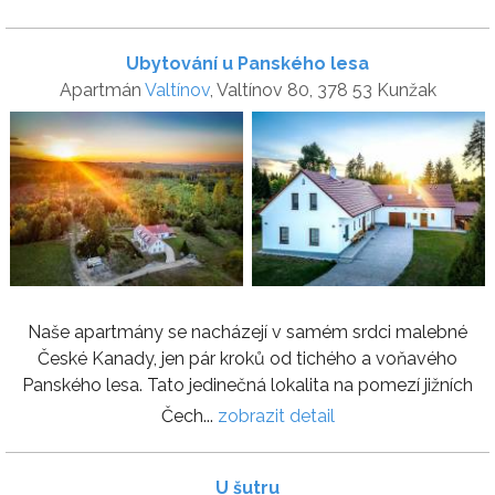
Ubytování u Panského lesa
Apartmán
Valtínov
, Valtínov 80, 378 53 Kunžak
Naše apartmány se nacházejí v samém srdci malebné
České Kanady, jen pár kroků od tichého a voňavého
Panského lesa. Tato jedinečná lokalita na pomezí jižních
Čech...
zobrazit detail
U šutru