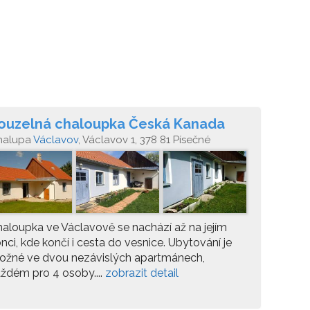
ouzelná chaloupka Česká Kanada
halupa
Václavov
, Václavov 1, 378 81 Písečné
aloupka ve Václavově se nachází až na jejím
nci, kde končí i cesta do vesnice. Ubytování je
ožné ve dvou nezávislých apartmánech,
ždém pro 4 osoby....
zobrazit detail