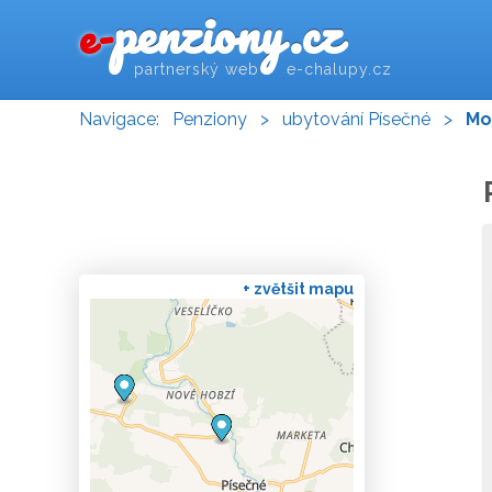
penziony.cz
e-
partnerský web e-chalupy.cz
Navigace:
Penziony
>
ubytování Písečné
>
Mo
+ zvětšit mapu