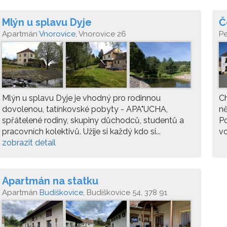
Mlýn u splavu Dyje
Č
Apartmán
Vnorovice
, Vnorovice 26
P
Mlýn u splavu Dyje je vhodný pro rodinnou
Ch
dovolenou, tatínkovské pobyty - APA"UCHA,
ně
spřátelené rodiny, skupiny důchodců, studentů a
P
pracovních kolektivů. Užije si každý kdo si...
vo
zobrazit detail
Apartmán na statku
Apartmán
Budíškovice
, Budíškovice 54, 378 91