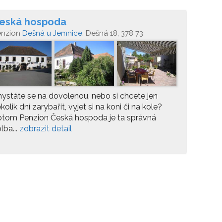
eská hospoda
enzion
Dešná u Jemnice
, Dešná 18, 378 73
ystáte se na dovolenou, nebo si chcete jen
kolik dní zarybařit, vyjet si na koni či na kole?
otom Penzion Česká hospoda je ta správná
lba...
zobrazit detail