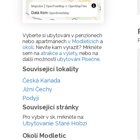
|
MapLibre
OpenFreeMap
© OpenMapTiles
Data from
OpenStreetMap
Vyberte si ubytování v penzionech
P
nebo apartmánech
v Modleticích
a
okolí
. Nevíte kam vyrazit? Mrkněte
sem na
atrakce a výlety
, nebo na
další možnosti
ubytování Písečné
.
Související lokality
Česká Kanada
Jižní Čechy
Podyjí
Související stránky
Pro výběr v sk, mrkněte na:
Ubytovanie Staré Hobzí
Okolí Modletic