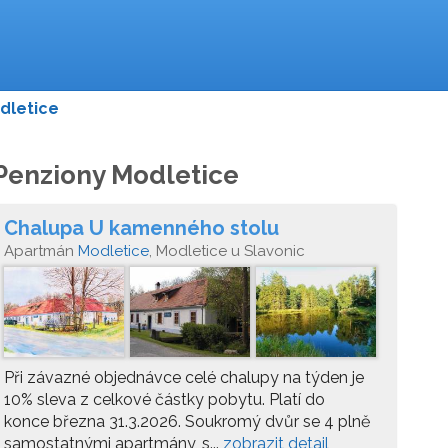
dletice
Penziony Modletice
Chalupa U kamenného stolu
Apartmán
Modletice
, Modletice u Slavonic
Při závazné objednávce celé chalupy na týden je
10% sleva z celkové částky pobytu. Platí do
konce března 31.3.2026. Soukromý dvůr se 4 plně
samostatnými apartmány, s...
zobrazit detail