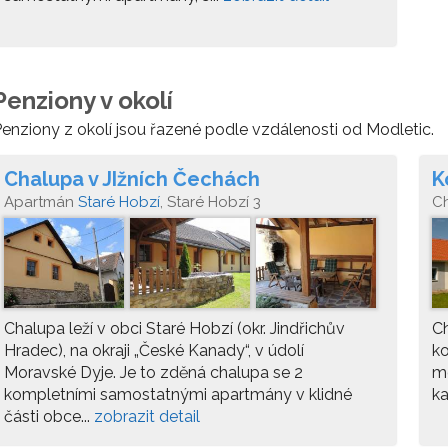
Penziony v okolí
enziony z okolí jsou řazené podle vzdálenosti od Modletic.
Chalupa v JIžních Čechách
K
Apartmán
Staré Hobzí
, Staré Hobzí 3
C
Chalupa leží v obci Staré Hobzí (okr. Jindřichův
Ch
Hradec), na okraji „České Kanady“, v údolí
ko
Moravské Dyje. Je to zděná chalupa se 2
m
kompletními samostatnými apartmány v klidné
ka
části obce...
zobrazit detail