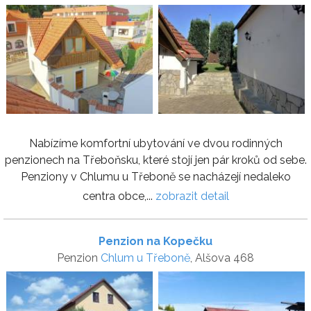
Nabízíme komfortní ubytování ve dvou rodinných
penzionech na Třeboňsku, které stojí jen pár kroků od sebe.
Penziony v Chlumu u Třeboně se nacházejí nedaleko
centra obce,...
zobrazit detail
Penzion na Kopečku
Penzion
Chlum u Třeboně
, Alšova 468