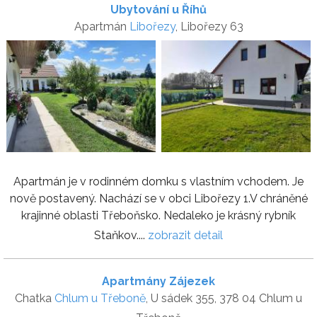
Ubytování u Říhů
Apartmán
Libořezy
, Libořezy 63
Apartmán je v rodinném domku s vlastním vchodem. Je
nově postavený. Nachází se v obci Libořezy 1.V chráněné
krajinné oblasti Třeboňsko. Nedaleko je krásný rybník
Staňkov....
zobrazit detail
Apartmány Zájezek
Chatka
Chlum u Třeboně
, U sádek 355, 378 04 Chlum u