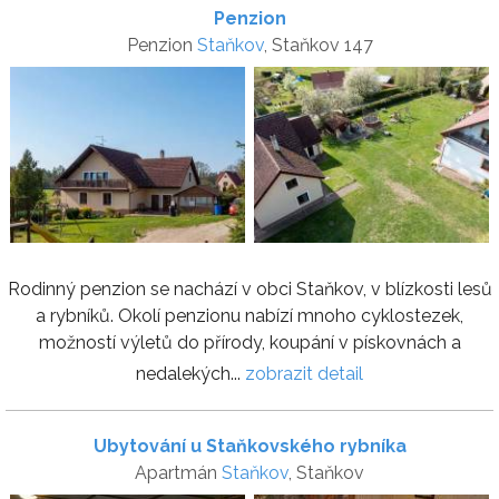
Penzion
Penzion
Staňkov
, Staňkov 147
Rodinný penzion se nachází v obci Staňkov, v blízkosti lesů
a rybníků. Okolí penzionu nabízí mnoho cyklostezek,
možností výletů do přírody, koupání v pískovnách a
nedalekých...
zobrazit detail
Ubytování u Staňkovského rybníka
Apartmán
Staňkov
, Staňkov