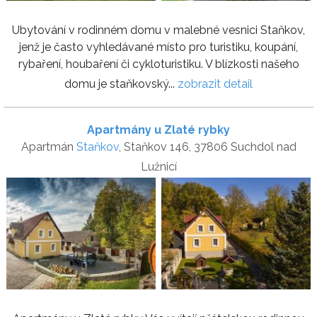
Ubytování v rodinném domu v malebné vesnici Staňkov,
jenž je často vyhledávané místo pro turistiku, koupání,
rybaření, houbaření či cykloturistiku. V blízkosti našeho
domu je staňkovský...
zobrazit detail
Apartmány u Zlaté rybky
Apartmán
Staňkov
, Staňkov 146, 37806 Suchdol nad
Lužnicí