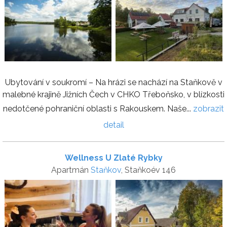
Ubytování v soukromí – Na hrázi se nachází na Staňkově v
malebné krajině Jižních Čech v CHKO Třeboňsko, v blízkosti
nedotčené pohraniční oblasti s Rakouskem. Naše...
zobrazit
detail
Wellness U Zlaté Rybky
Apartmán
Staňkov
, Staňkoév 146