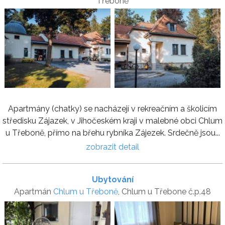
Třeboně
Apartmány (chatky) se nacházejí v rekreačním a školicím
středisku Zájazek, v Jihočeském kraji v malebné obci Chlum
u Třeboně, přímo na břehu rybníka Zájezek. Srdečně jsou...
zobrazit detail
Ubytování
Apartmán
Chlum u Třeboně
, Chlum u Třebone č.p.48