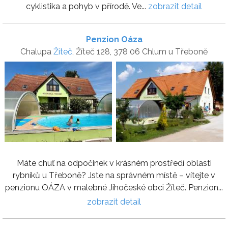
cyklistika a pohyb v přírodě. Ve...
zobrazit detail
Penzion Oáza
Chalupa
Žíteč
, Žíteč 128, 378 06 Chlum u Třeboně
Máte chuť na odpočinek v krásném prostředí oblasti
rybníků u Třeboně? Jste na správném místě – vítejte v
penzionu OÁZA v malebné Jihočeské obci Žíteč. Penzion...
zobrazit detail