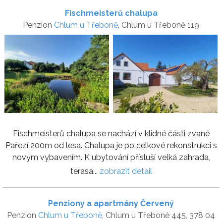
Fischmeisterů chalupa
Penzion
Chlum u Třeboně
, Chlum u Třeboně 119
Fischmeisterů chalupa se nachází v klidné části zvané
Pařezí 200m od lesa. Chalupa je po celkové rekonstrukci s
novým vybavením. K ubytování přísluší velká zahrada,
terasa...
zobrazit detail
Penziony a apartmány Červený
Penzion
Chlum u Třeboně
, Chlum u Třeboně 445, 378 04