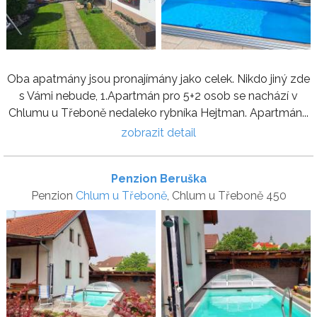
Oba apatmány jsou pronajímány jako celek. Nikdo jiný zde
s Vámi nebude, 1.Apartmán pro 5+2 osob se nachází v
Chlumu u Třeboně nedaleko rybníka Hejtman. Apartmán...
zobrazit detail
Penzion Beruška
Penzion
Chlum u Třeboně
, Chlum u Třeboně 450