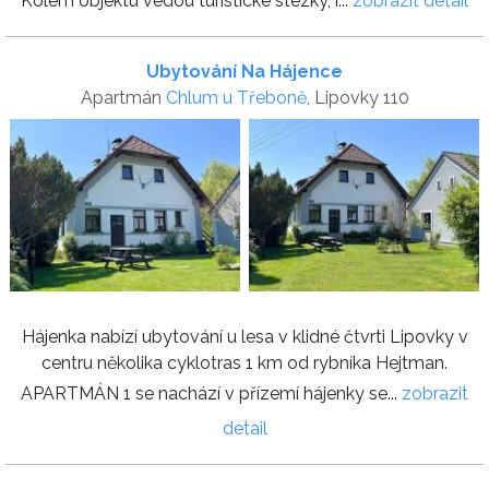
Kolem objektu vedou turistické stezky, i...
zobrazit detail
Ubytování Na Hájence
Apartmán
Chlum u Třeboně
, Lipovky 110
Hájenka nabízí ubytování u lesa v klidné čtvrti Lipovky v
centru několika cyklotras 1 km od rybníka Hejtman.
APARTMÁN 1 se nachází v přízemí hájenky se...
zobrazit
detail