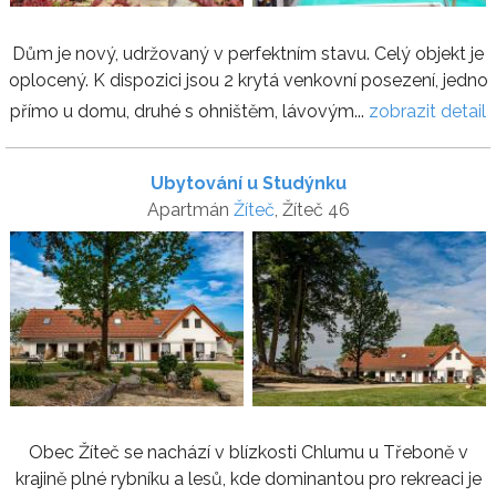
Dům je nový, udržovaný v perfektním stavu. Celý objekt je
oplocený. K dispozici jsou 2 krytá venkovní posezení, jedno
přímo u domu, druhé s ohništěm, lávovým...
zobrazit detail
Ubytování u Studýnku
Apartmán
Žíteč
, Žíteč 46
Obec Žíteč se nachází v blízkosti Chlumu u Třeboně v
krajině plné rybníku a lesů, kde dominantou pro rekreaci je