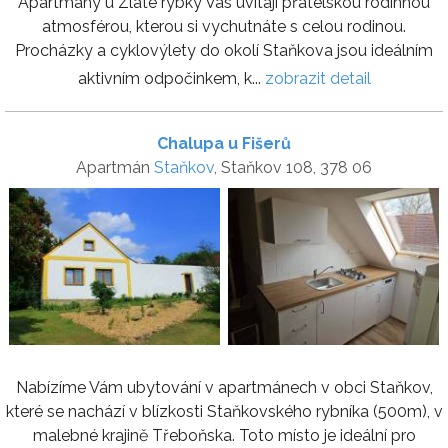
Apartmány u Zlaté rybky Vás uvítají přátelskou rodinnou
atmosférou, kterou si vychutnáte s celou rodinou.
Procházky a cyklovýlety do okolí Staňkova jsou ideálním
aktivním odpočinkem, k...
zobrazit detail
Chalupa u Fišerů
Apartmán
Staňkov
, Staňkov 108, 378 06
Nabízíme Vám ubytování v apartmánech v obci Staňkov,
které se nachází v blízkosti Staňkovského rybníka (500m), v
malebné krajině Třeboňska. Toto místo je ideální pro