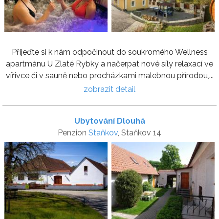
Přijeďte si k nám odpočinout do soukromého Wellness
apartmánu U Zlaté Rybky a načerpat nové síly relaxací ve
vířivce či v sauně nebo procházkami malebnou přírodou,...
zobrazit detail
Ubytování Dlouhá
Penzion
Staňkov
, Staňkov 14