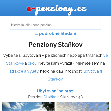
e-
penziony.cz
... podrobné hledání
Penziony Staňkov
Vyberte si ubytování v penzionech nebo apartmánech
ve
Staňkově
a
okolí
. Nevíte kam vyrazit? Mrkněte sem na
atrakce a výlety
, nebo na další možnosti
ubytování
Staňkov
.
Ubytování na hrázi
Penzion
Staňkov
, Staňkov 148