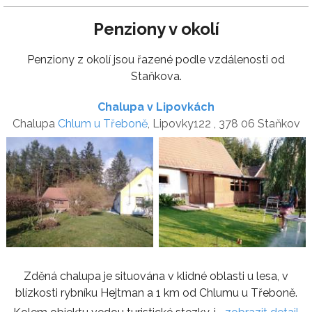
Penziony v okolí
Penziony z okolí jsou řazené podle vzdálenosti od
Staňkova.
Chalupa v Lipovkách
Chalupa
Chlum u Třeboně
, Lipovky122 , 378 06 Staňkov
Zděná chalupa je situována v klidné oblasti u lesa, v
blízkosti rybníku Hejtman a 1 km od Chlumu u Třeboně.