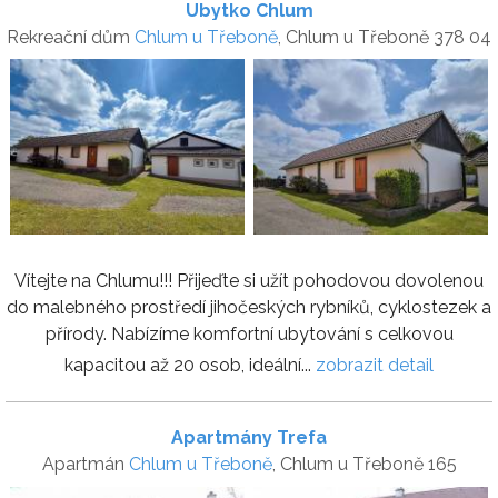
Ubytko Chlum
Rekreační dům
Chlum u Třeboně
, Chlum u Třeboně 378 04
Vítejte na Chlumu!!! Přijeďte si užít pohodovou dovolenou
do malebného prostředí jihočeských rybníků, cyklostezek a
přírody. Nabízíme komfortní ubytování s celkovou
kapacitou až 20 osob, ideální...
zobrazit detail
Apartmány Trefa
Apartmán
Chlum u Třeboně
, Chlum u Třeboně 165