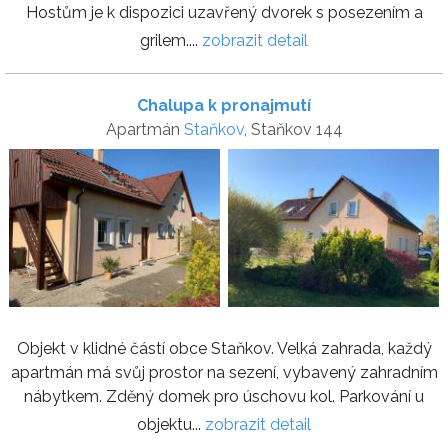
Hostům je k dispozici uzavřený dvorek s posezením a
grilem....
zobrazit detail
Chalupa k pronajmutí
Apartmán
Staňkov
, Staňkov 144
Objekt v klidné částí obce Staňkov. Velká zahrada, každý
apartmán má svůj prostor na sezení, vybavený zahradním
nábytkem. Zděný domek pro úschovu kol. Parkování u
objektu...
zobrazit detail