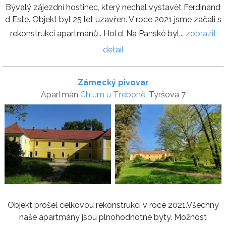
Bývalý zájezdní hostinec, který nechal vystavět Ferdinand
d Este. Objekt byl 25 let uzavřen. V roce 2021 jsme začali s
rekonstrukcí apartmánů.. Hotel Na Panské byl...
zobrazit
detail
Zámecký pivovar
Apartmán
Chlum u Třeboně
, Tyršova 7
Objekt prošel celkovou rekonstrukcí v roce 2021.Všechny
naše apartmány jsou plnohodnotné byty. Možnost