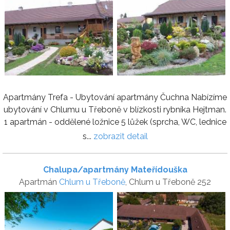
Apartmány Trefa - Ubytování apartmány Čuchna Nabízíme
ubytování v Chlumu u Třeboně v blízkosti rybníka Hejtman.
1 apartmán - oddělené ložnice 5 lůžek (sprcha, WC, lednice
s...
zobrazit detail
Chalupa/apartmány Mateřídouška
Apartmán
Chlum u Třeboně
, Chlum u Třeboně 252