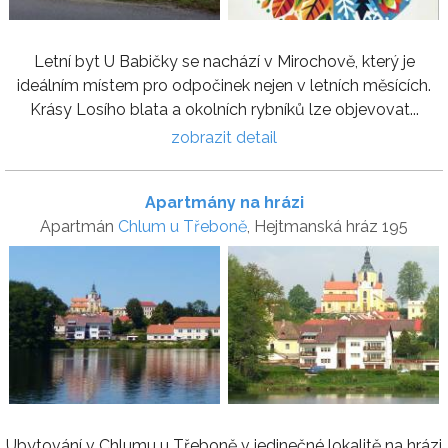
Letní byt U Babičky se nachází v Mirochově, který je
ideálním místem pro odpočinek nejen v letních měsících.
Krásy Losího blata a okolních rybníků lze objevovat...
zobrazit detail
Apartmány na hrázi
Apartmán
Chlum u Třeboně
, Hejtmanská hráz 195
Ubytování v Chlumu u Třeboně v jedinečné lokalitě na hrázi