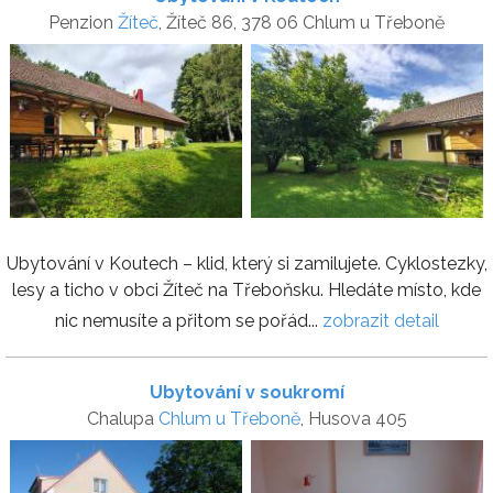
Penzion
Žíteč
, Žíteč 86, 378 06 Chlum u Třeboně
Ubytování v Koutech – klid, který si zamilujete. Cyklostezky,
lesy a ticho v obci Žíteč na Třeboňsku. Hledáte místo, kde
nic nemusíte a přitom se pořád...
zobrazit detail
Ubytování v soukromí
Chalupa
Chlum u Třeboně
, Husova 405