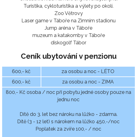
Turistika, cykloturistika a výlety po okolí.
Zoo Větrovy
Laser game v Táboře na Zimním stadionu
Jump aréna v Táboře
muzeum a katakomby v Táboře
diskogolf Tábor
Ceník ubytování v penzionu
600,- kč
za osobu a noc - LÉTO
600,- kč
za osobu a noc - ZIMA
800,- Kč osoba / noc při pobytu jedné osoby pouze na
jednu noc
Dítě do 3. let bez nároku na lůžko - zdarma.
Dítě (3 - 12 let) s nárokem na lůžko 450,-/noc
Poplatek za zvíře 100,- / noc