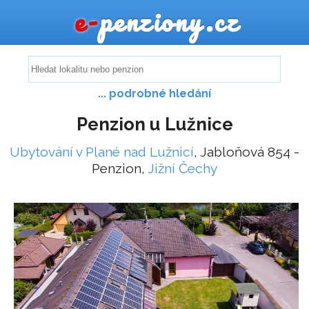
e-
penziony.cz
... podrobné hledání
Penzion u Lužnice
Ubytování v Plané nad Lužnicí
, Jabloňová 854 -
Penzion,
Jižní Čechy