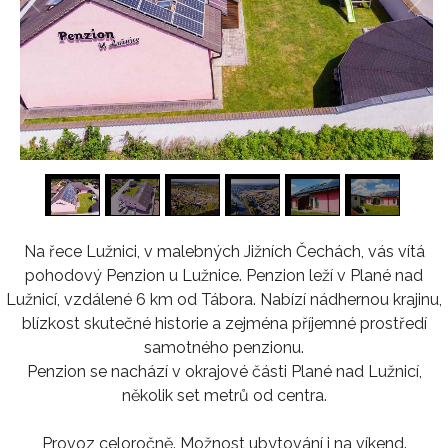
1
/
16
Na řece Lužnici, v malebných Jižních Čechách, vás vítá
pohodový Penzion u Lužnice. Penzion leží v Plané nad
Lužnicí, vzdálené 6 km od Tábora. Nabízí nádhernou krajinu,
blízkost skutečné historie a zejména příjemné prostředí
samotného penzionu.
Penzion se nachází v okrajové části Plané nad Lužnicí,
několik set metrů od centra.
Provoz celoročně. Možnost ubytování i na víkend.