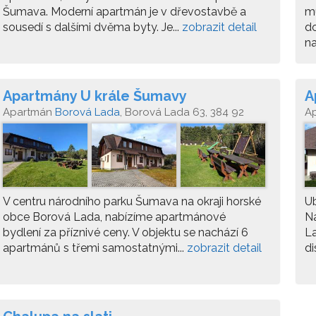
Šumava. Moderní apartmán je v dřevostavbě a
mu
sousedí s dalšími dvěma byty. Je...
zobrazit detail
d
na
Apartmány U krále Šumavy
A
Apartmán
Borová Lada
, Borová Lada 63, 384 92
A
V centru národního parku Šumava na okraji horské
Ub
obce Borová Lada, nabízíme apartmánové
N
bydlení za příznivé ceny. V objektu se nachází 6
La
apartmánů s třemi samostatnými...
zobrazit detail
di