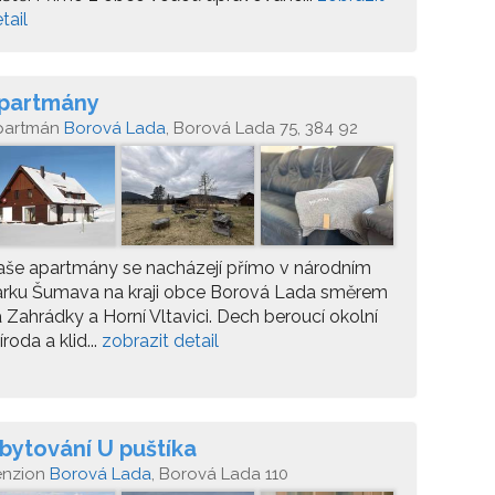
tail
partmány
partmán
Borová Lada
, Borová Lada 75, 384 92
še apartmány se nacházejí přímo v národním
arku Šumava na kraji obce Borová Lada směrem
 Zahrádky a Horní Vltavici. Dech beroucí okolní
íroda a klid...
zobrazit detail
bytování U puštíka
enzion
Borová Lada
, Borová Lada 110