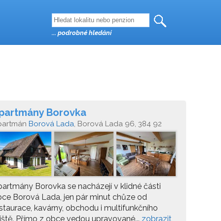
... podrobné hledání
partmány Borovka
partmán
Borová Lada
, Borová Lada 96, 384 92
artmány Borovka se nacházejí v klidné části
ce Borová Lada, jen pár minut chůze od
staurace, kavárny, obchodu i multifunkčního
iště. Přímo z obce vedou upravované...
zobrazit