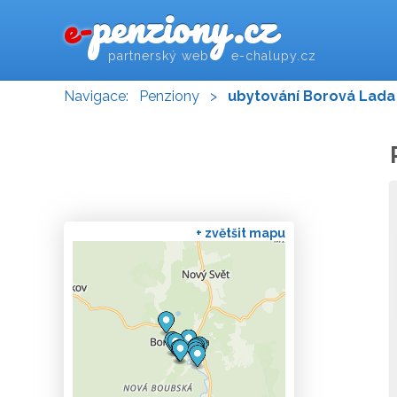
penziony.cz
e-
partnerský web e-chalupy.cz
Navigace:
Penziony
>
ubytování Borová Lada
+ zvětšit mapu