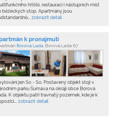
ltifunkčního hřiště, restaurací i nástupních míst
o běžeckých stop. Apartmány jsou
dstandardně...
zobrazit detail
partmán k pronajmutí
partmán
Borová Lada
, Borová Lada 67
ytování jen So - So. Postavený objekt stojí v
árodním parku Šumava na okraji obce Borová
da. K objektu patří travnatý pozemek, kde je k
spozici...
zobrazit detail