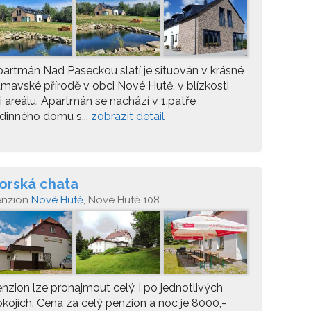
artmán Nad Paseckou slatí je situován v krásné
mavské přírodě v obci Nové Hutě, v blízkosti
i areálu. Apartmán se nachází v 1.patře
dinného domu s...
zobrazit detail
orská chata
enzion
Nové Hutě
, Nové Hutě 108
nzion lze pronajmout celý, i po jednotlivých
kojích. Cena za celý penzion a noc je 8000,-