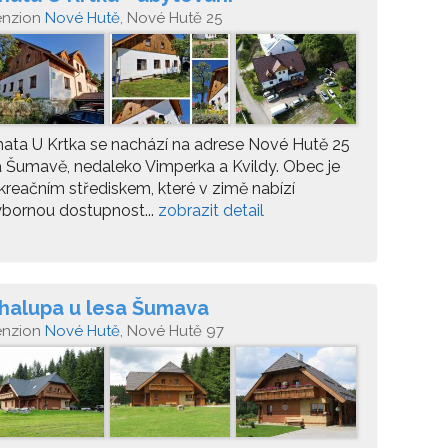
enzion
Nové Hutě
, Nové Hutě 25
ata U Krtka se nachází na adrese Nové Hutě 25
 Šumavě, nedaleko Vimperka a Kvildy. Obec je
kreačním střediskem, které v zimě nabízí
bornou dostupnost...
zobrazit detail
halupa u lesa Šumava
enzion
Nové Hutě
, Nové Hutě 97