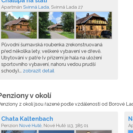
Chalupa na slati
Apartmán
Svinná Lada
, Svinná Lada 27
Původní šumavská roubenka zrekonstruovaná
před několika lety, veškeré vybavení ve dřevě.
Ubytování v patře (v přízemí je hala na uložení
sportovního vybavení, nahoru vedou prudší
schody)...
zobrazit detail
Penziony v okolí
enziony z okolí jsou řazené podle vzdálenosti od Borové La
Chata Kaltenbach
N
Penzion
Nové Hutě
, Nové Hutě 113, 385 01
A