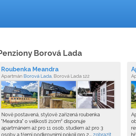
Penziony Borová Lada
Roubenka Meandra
A
Apartmán
Borová Lada
, Borová Lada 122
A
Nově postavená, stylově zařízená roubenka
Ap
"Meandra" o velikosti 210m² disponuje
ob
apartmánem až pro 11 osob, studiem až pro 3
re
osoby a třemi podkrovními pokoji pro 2...
zobrazit
hř