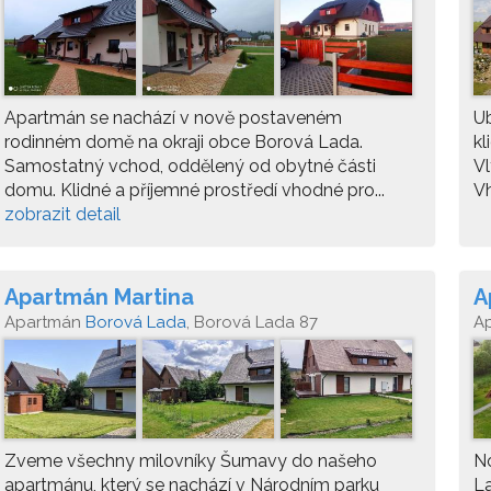
Apartmán se nachází v nově postaveném
U
rodinném domě na okraji obce Borová Lada.
kl
Samostatný vchod, oddělený od obytné části
Vl
domu. Klidné a příjemné prostředí vhodné pro...
Vh
zobrazit detail
Apartmán Martina
A
Apartmán
Borová Lada
, Borová Lada 87
A
Zveme všechny milovníky Šumavy do našeho
No
apartmánu, který se nachází v Národním parku
La