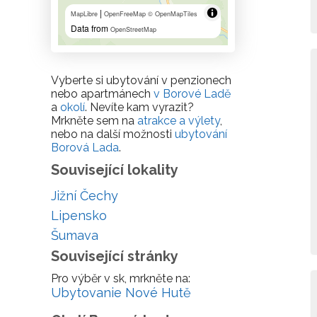
|
MapLibre
OpenFreeMap
© OpenMapTiles
Data from
OpenStreetMap
Vyberte si ubytování v penzionech
nebo apartmánech
v Borové Ladě
a
okolí
. Nevíte kam vyrazit?
Mrkněte sem na
atrakce a výlety
,
nebo na další možnosti
ubytování
Borová Lada
.
Související lokality
Jižní Čechy
Lipensko
Šumava
Související stránky
Pro výběr v sk, mrkněte na:
Ubytovanie Nové Hutě