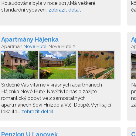
Kolaudována byla v roce 2017.Má veškeré
kč
standardní vybavení.
zobrazit detail
čá
Apartmány Hájenka
A
Apartmán
Nové Hutě
, Nové Hutě 2
A
Srdečně Vás vítáme v krásných apartmánech
N
Hájenka Nové Hutě. Navštivte nás a zažijte
pr
romantický pobyt ve 2 samostatných
no
apartmánech Soví Hnízdo a Vlčí Doupě. Vynikající
zá
lokalita...
zobrazit detail
Penzion U Lanovek
C