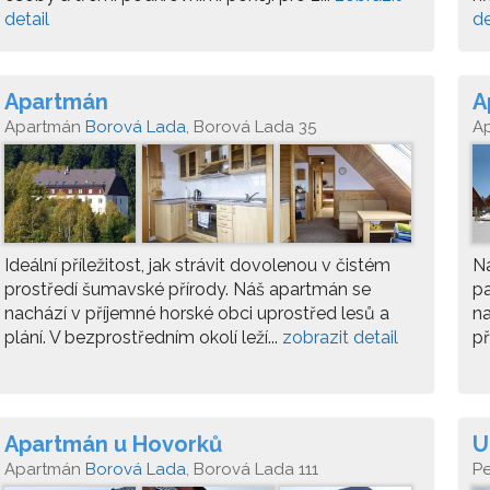
detail
de
Apartmán
A
Apartmán
Borová Lada
, Borová Lada 35
A
Ideální příležitost, jak strávit dovolenou v čistém
Na
prostředí šumavské přírody. Náš apartmán se
p
nachází v příjemné horské obci uprostřed lesů a
na
plání. V bezprostředním okolí leží...
zobrazit detail
př
Apartmán u Hovorků
U
Apartmán
Borová Lada
, Borová Lada 111
P