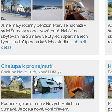
Jsme malý rodinný penzion, který se nachází v
Ap
srdci Šumavy v obci Nové Hutě. Nabízíme
šu
ubytování na Šumavě ve čtyřech apartmánech
sk
typu "studio" (plocha každého studia...
zobrazit
ro
detail
Chalupa k pronajmutí
H
Chalupa
Nové Hutě
, Nové Hutě 37
P
Roubenka je umístěna v Nových Hutích na
Pe
Šumavě. Je zcela nová, voní dřevem.
po