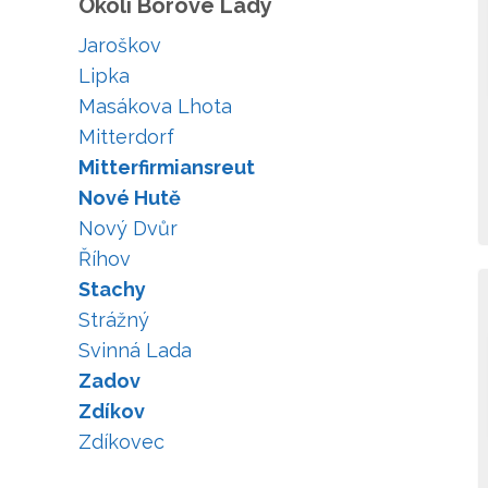
Okolí Borové Lady
Jaroškov
Lipka
Masákova Lhota
Mitterdorf
Mitterfirmiansreut
Nové Hutě
Nový Dvůr
Říhov
Stachy
Strážný
Svinná Lada
Zadov
Zdíkov
Zdíkovec