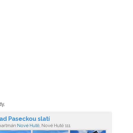
dy.
ad Paseckou slatí
partmán
Nové Hutě
, Nové Hutě 111