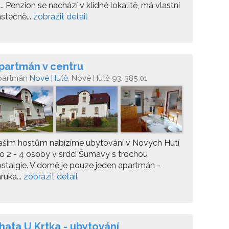
.. Penzion se nachází v klidné lokalitě, má vlastní
stečně...
zobrazit detail
partmán v centru
partmán
Nové Hutě
, Nové Hutě 93, 385 01
ašim hostům nabízíme ubytování v Nových Hutí
o 2 - 4 osoby v srdci Šumavy s trochou
stalgie. V domě je pouze jeden apartmán -
ruka...
zobrazit detail
hata U Krtka - ubytování