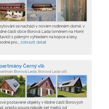
bytování se nachází v novém rodinném domě, v
idné části obce Borová Lada (směrem na Horní
tavici) s pěkným výhledem na kopce a lesy.
odné pro...
zobrazit detail
partmány Černý vlk
partmán
Borová Lada
, Borová Lada 116
vě postavené objekty v klidné části Borových
d, přesto pouze několik set metrů od