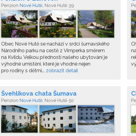
Penzion
Nové Hutě
, Nové Hutě 39
P
Obec Nové Hutě se nachází v srdci šumavského
Ch
Národního parku na cestě z Vimperka směrem
na
na Kvildu. Velkou předností našeho ubytování je
re
výhodné umístění, které je vhodné nejen
vý
pro rodiny s dětmi...
zobrazit detail
Švehlíkova chata Šumava
C
Penzion
Nové Hutě
, Nové Hutě 50
P