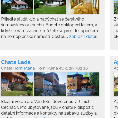
Přijeďte si užít klid a nadýchat se čerstvého
Z
šumavského vzduchu. Budete obklopeni lesem, a
k
když se vám zachce, můžete se projít lesoparkem
je
na hornoplánské náměstí. Cestou...
zobrazit detail
al
Chata Lada
A
Chata
Horní Planá
, Horní Planá ev. č. 29, 382 26
A
Ideální volba pro Vaši letní dovolenou v Jižních
Ap
Čechách. Pro ubytované jsou v chatě k dispozici
mě
detailní informace a kontakty na zábavu, služby a
ok