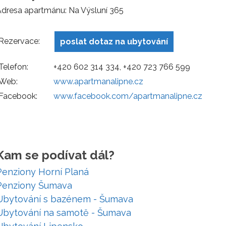
dresa apartmánu: Na Výsluní 365
Rezervace:
poslat dotaz na ubytování
Telefon:
+420 602 314 334, +420 723 766 599
Web:
www.apartmanalipne.cz
Facebook:
www.facebook.com/apartmanalipne.cz
Kam se podívat dál?
Penziony Horní Planá
Penziony Šumava
Ubytování s bazénem - Šumava
Ubytování na samotě - Šumava