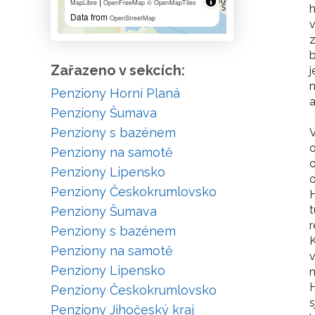
|
MapLibre
OpenFreeMap
© OpenMapTiles
h
Data from
OpenStreetMap
v
z
b
Zařazeno v sekcích:
j
Penziony Horní Planá
a
Penziony Šumava
Penziony s bazénem
V
o
Penziony na samotě
o
Penziony Lipensko
o
Penziony Českokrumlovsko
H
t
Penziony Šumava
r
Penziony s bazénem
K
Penziony na samotě
v
Penziony Lipensko
n
H
Penziony Českokrumlovsko
s
Penziony Jihočeský kraj