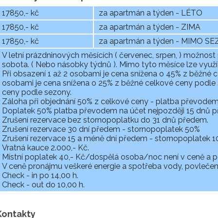
17850,- kč
za apartmán a týden - LÉTO
17850,- kč
za apartmán a týden - ZIMA
17850,- kč
za apartmán a týden - MIMO S
V letní prázdninových měsících ( červenec, srpen, ) možnost
sobota. ( Nebo násobky týdnů ). Mimo tyto měsíce lze využí
Při obsazení 1 až 2 osobami je cena snížena o 45% z běžné 
osobami je cena snížena o 25% z běžné celkové ceny podle 
ceny podle sezony.
Záloha při objednání 50% z celkové ceny - platba převodem
Doplatek 50% platba převodem na účet nejpozději 15 dnů p
Zrušení rezervace bez stornopoplatku do 31 dnů předem.
Zrušení rezervace 30 dní předem - stornopoplatek 50%
Zrušení rezervace 15 a méně dní předem - stornopoplatek 
Vratná kauce 2.000,- Kč.
Místní poplatek 40,- Kč/dospělá osoba/noc není v ceně a po
V ceně pronájmu veškeré energie a spotřeba vody, povlečení, 
Check - in po 14,00 h.
Check - out do 10,00 h.
Kontakty