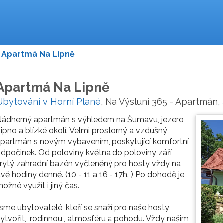
Apartmá Na Lipně
Apartmá Na Lipně
Ubytování v Horní Plané
, Na Výsluní 365 - Apartmán,
Nádherný apartmán s výhledem na Šumavu, jezero
ipno a blízké okolí. Velmi prostorný a vzdušný
partmán s novým vybavením, poskytující komfortní
dpočinek. Od poloviny května do poloviny září
rytý zahradní bazén vyčleněný pro hosty vždy na
vě hodiny denně. (10 - 11 a 16 - 17h. ) Po dohodě je
ožné využít i jiný čas.
sme ubytovatelé, kteří se snaží pro naše hosty
ytvořit,, rodinnou,, atmosféru a pohodu. Vždy našim