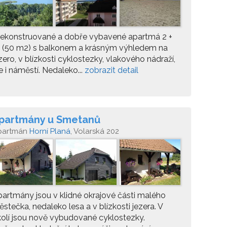
rekonstruované a dobře vybavené apartmá 2 +
k (50 m2) s balkonem a krásným výhledem na
zero, v blízkosti cyklostezky, vlakového nádraží,
e i náměstí. Nedaleko...
zobrazit detail
partmány u Smetanů
partmán
Horní Planá
, Volarská 202
artmány jsou v klidné okrajové části malého
stečka, nedaleko lesa a v blízkosti jezera. V
olí jsou nově vybudované cyklostezky.