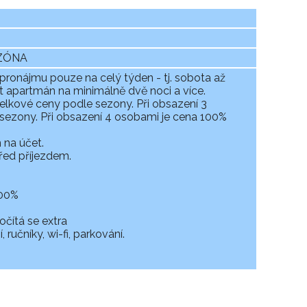
EZÓNA
 pronájmu pouze na celý týden - tj. sobota až
t apartmán na minimálně dvě noci a více.
celkové ceny podle sezony. Při obsazení 3
sezony. Při obsazení 4 osobami je cena 100%
 na účet.
řed příjezdem.
100%
čítá se extra
ručníky, wi-fi, parkování.