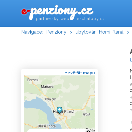
penziony.cz
e-
partnerský web e-chalupy.cz
Navigace:
Penziony
>
ubytování Horní Planá
>
+ zvětšit mapu
L
a
o
k
d
m
J
v