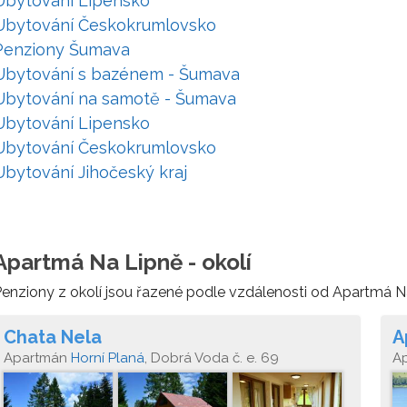
Ubytování Lipensko
Ubytování Českokrumlovsko
Penziony Šumava
Ubytování s bazénem - Šumava
Ubytování na samotě - Šumava
Ubytování Lipensko
Ubytování Českokrumlovsko
Ubytování Jihočeský kraj
Apartmá Na Lipně - okolí
enziony z okolí jsou řazené podle vzdálenosti od Apartmá N
Chata Nela
A
Apartmán
Horní Planá
, Dobrá Voda č. e. 69
A