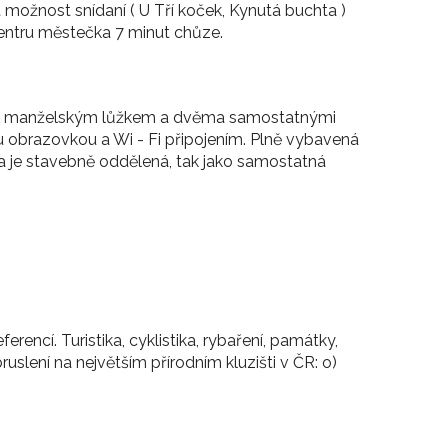
t možnost snídaní ( U Tří koček, Kynutá buchta )
entru městečka 7 minut chůze.
ce s manželským lůžkem a dvěma samostatnými
ou obrazovkou a Wi - Fi připojením. Plně vybavená
 a je stavebně oddělená, tak jako samostatná
erencí. Turistika, cyklistika, rybaření, památky,
bruslení na největším přírodním kluzišti v ČR: o)