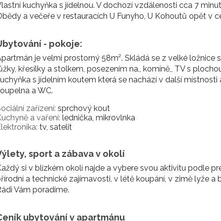
lastní kuchyňka s jídelnou. V dochozí vzdálenosti cca 7 minu
bědy a večeře v restauracích U Funyho, U Kohoutů opět v c
Ubytování - pokoje:
partmán je velmi prostorný 58m². Skládá se z velké ložni
ůžky, křesílky a stolkem, posezením na,, komíně,, TV s ploch
uchyňka s jídelním koutem která se nachází v další místnosti
koupelna a WC.
ociální zařízení:
sprchový kout
uchyně a vaření:
lednička, mikrovlnka
lektronika:
tv, satelit
Výlety, sport a zábava v okolí
aždý si v blízkém okolí najde a vybere svou aktivitu podle pref
řírodní a technické zajímavosti, v létě koupání, v zimě lyže a 
Rádi Vám poradíme.
Ceník ubytování v apartmánu