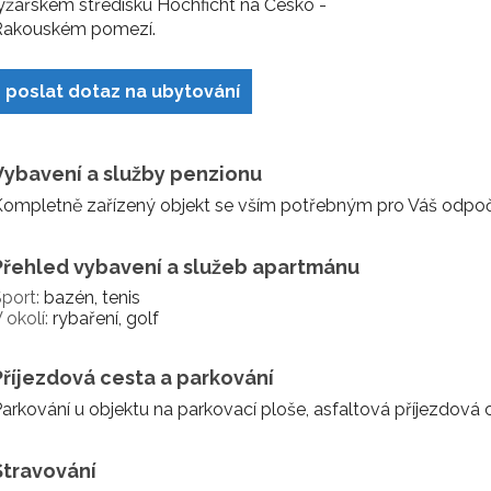
yžařském středisku Hochficht na Česko -
Rakouském pomezí.
poslat dotaz na ubytování
Vybavení a služby penzionu
ompletně zařízený objekt se vším potřebným pro Váš odpočinek
Přehled vybavení a služeb apartmánu
port:
bazén, tenis
 okolí:
rybaření, golf
Příjezdová cesta a parkování
arkování u objektu na parkovací ploše, asfaltová příjezdová
Stravování