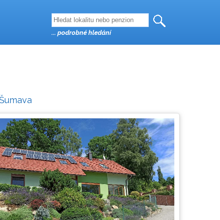
... podrobné hledání
Šumava