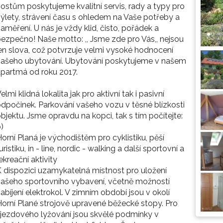
ostům poskytujeme kvalitní servis, rady a typy pro
ýlety, strávení času s ohledem na Vaše potřeby a
aměření. U nás je vždy klid, čisto, pořádek a
ezpečno! Naše motto: ,, Jsme zde pro Vás,, nejsou
en slova, což potvrzuje velmi vysoké hodnocení
našeho ubytování. Ubytování poskytujeme v našem
partmá od roku 2017.
elmi klidná lokalita jak pro aktivní tak i pasivní
dpočinek. Parkování vašeho vozu v těsné blízkosti
bjektu. Jsme opravdu na kopci, tak s tím počítejte:
)
orní Planá je východištěm pro cyklistiku, pěší
uristiku, in - line, nordic - walking a další sportovní a
ekreační aktivity
 dispozici uzamykatelná místnost pro uložení
ašeho sportovního vybavení, včetně možností
abíjení elektrokol. V zimním období jsou v okolí
orní Plané strojově upravené běžecké stopy. Pro
jezdového lyžování jsou skvělé podmínky v