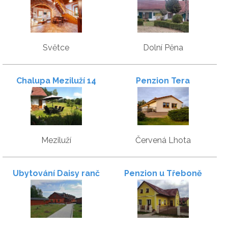
Světce
Dolní Pěna
Chalupa Meziluží 14
Penzion Tera
Meziluží
Červená Lhota
Ubytování Daisy ranč
Penzion u Třeboně