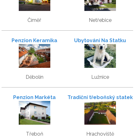
Číměř
Netřebice
Penzion Keramika
Ubytování Na Statku
Děbolín
Lužnice
Penzion Markéta
Tradiční třeboňský statek
u Šafářů
Třeboň
Hrachoviště