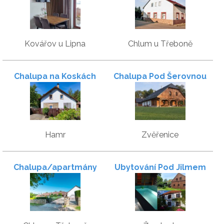
Kovářov u Lipna
Chlum u Třeboně
Chalupa na Koskách
Chalupa Pod Šerovnou
Hamr
Zvěřenice
Chalupa/apartmány
Ubytování Pod Jilmem
Mateřídouška