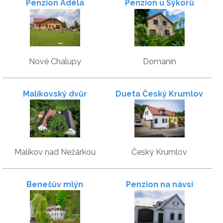
Penzion Adéla
Penzion u Sýkorů
Nové Chalupy
Domanín
Malíkovský dvůr
Dueta Český Krumlov
Malíkov nad Nežárkou
Český Krumlov
Benešův mlýn
Penzion na návsi