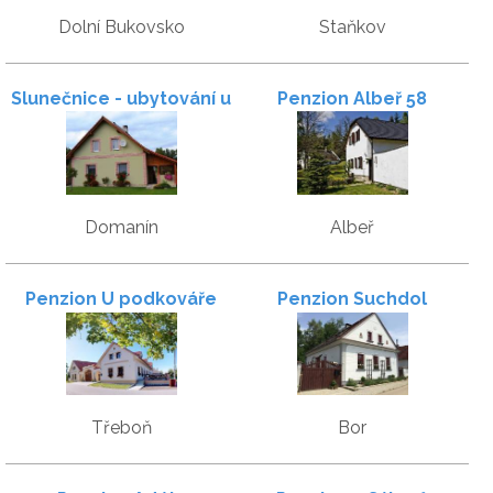
Dolní Bukovsko
Staňkov
Slunečnice - ubytování u
Penzion Albeř 58
Třeboně
Domanín
Albeř
Penzion U podkováře
Penzion Suchdol
Třeboň
Bor