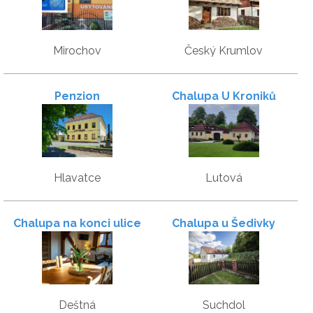
dům na pronájem
Mirochov
Český Krumlov
Penzion
Chalupa U Kroniků
Hlavatce
Lutová
Chalupa na konci ulice
Chalupa u Šedivky
Deštná
Suchdol