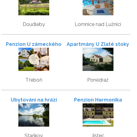
Doudleby
Lomnice nad Lužnicí
Penzion U zámeckého
Apartmány U Zlaté stoky
parku
Třeboň
Ponědraž
Ubytování na hrázi
Penzion Harmonika
Staňkov
Jistec