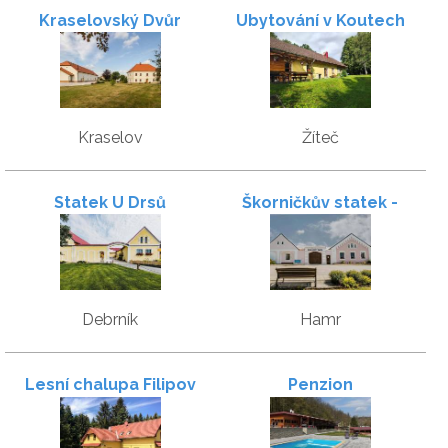
Kraselovský Dvůr
Ubytování v Koutech
Kraselov
Žíteč
Statek U Drsů
Škorničkův statek -
apartmány s wellness
Debrník
Hamr
Lesní chalupa Filipov
Penzion