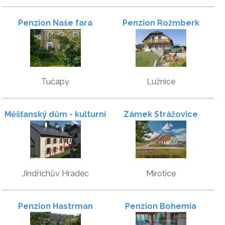
Penzion Naše fara
Penzion Rožmberk
Tučapy
Lužnice
Měšťanský dům - kulturní
Zámek Strážovice
památka
Jindřichův Hradec
Mirotice
Penzion Hastrman
Penzion Bohemia