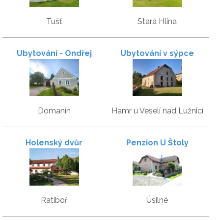
Tušť
Stará Hlína
Ubytování - Ondřej
Ubytování v sýpce
Blažek
Domanín
Hamr u Veselí nad Lužnicí
Holenský dvůr
Penzion U Štoly
Ratiboř
Úsilné