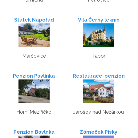
Statek Napořád
Vila Černý leknín
Marčovice
Tábor
Penzion Pavlínka
Restaurace-penzion
Samorost
Horní Meziříčko
Jarošov nad Nežárkou
Penzion Bavlnka
Zámeček Písky