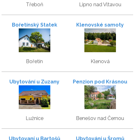
Třeboň
Lipno nad Vltavou
Bořetínský Statek
Klenovské samoty
Bořetín
Klenová
Ubytování u Zuzany
Penzion pod Krásnou
horou
Lužnice
Benešov nad Černou
Ubytovaní u Bartošů
Ubytování u Šromů