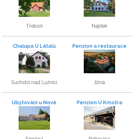
Třeboň
Najdek
Chalupa U Látalů
Penzion a restaurace
Zlatovláska u Červené
Lhoty
Suchdol nad Lužnicí
Jižná
Ubytování u Nové
Penzion U Kmotra
Bystřice
Smrčná
Petrovice