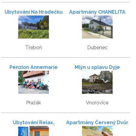
Ubytování Na Hradečku
Apartmány CHANELITA
Třeboň
Dubenec
Penzion Annemarie
Mlýn u splavu Dyje
Pražák
Vnorovice
Ubytování Relax,
Apartmány Červený Dvůr
ubytování v soukromí,