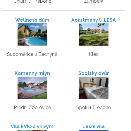
Chlum u Třeboně
Žumberk
Wellness dům
Apartmány U LESA
Sudoměřice
Sudoměřice u Bechyně
Klec
Kamenný mlýn
Spolský dvůr
Přední Zborovice
Spolí u Třeboně
Vila EVIO s vířivým
Lesní vila