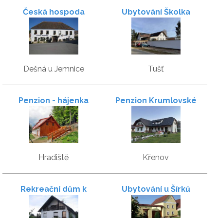
Česká hospoda
Ubytování Školka
Dešná u Jemnice
Tušť
Penzion - hájenka
Penzion Krumlovské
hraběte Buquoye
rozcestí
Hradiště
Křenov
Rekreační dům k
Ubytování u Šírků
pronájmu