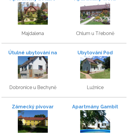
Majdalena
Chlum u Třeboně
Útulné ubytování na
Ubytování Pod
trase Toulava -
Rožmberkem
apartmány Capi
Dobronice u Bechyně
Lužnice
Zámecký pivovar
Apartmány Gambit