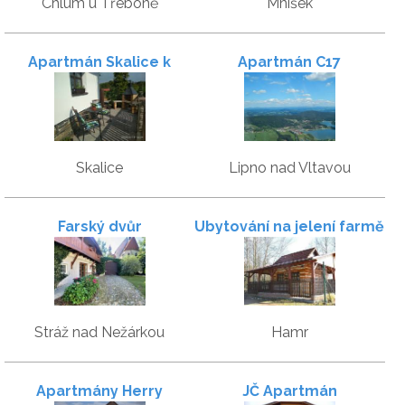
Chlum u Třeboně
Mníšek
Apartmán Skalice k
Apartmán C17
rekreaci/pronájmu
Skalice
Lipno nad Vltavou
Farský dvůr
Ubytování na jelení farmě
Stráž nad Nežárkou
Hamr
Apartmány Herry
JČ Apartmán