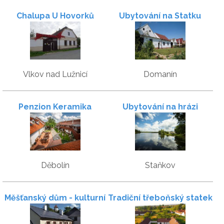
Chalupa U Hovorků
Ubytování na Statku
Vlkov nad Lužnicí
Domanín
Penzion Keramika
Ubytování na hrázi
Děbolín
Staňkov
Měšťanský dům - kulturní
Tradiční třeboňský statek
památka
u Šafářů