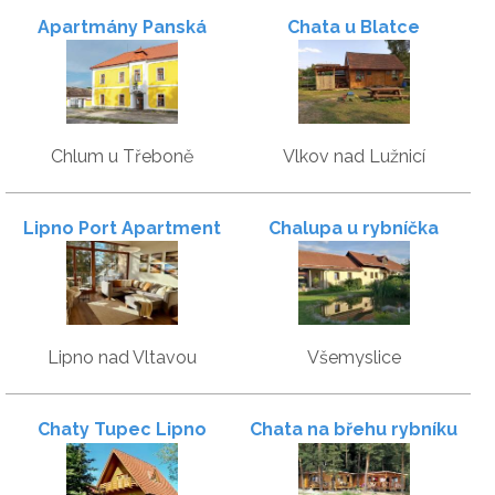
Apartmány Panská
Chata u Blatce
Chlum u Třeboně
Vlkov nad Lužnicí
Lipno Port Apartment
Chalupa u rybníčka
Lipno nad Vltavou
Všemyslice
Chaty Tupec Lipno
Chata na břehu rybníku
Mydlák u Hluboké