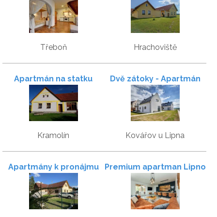
Třeboň
Hrachoviště
Apartmán na statku
Dvě zátoky - Apartmán
č.4
Kramolín
Kovářov u Lipna
Apartmány k pronájmu
Premium apartman Lipno