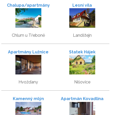
Chalupa/apartmány
Lesní vila
Mateřídouška
Chlum u Třeboně
Landštejn
Apartmány Lužnice
Statek Hájek
Hvožďany
Nišovice
Kamenný mlýn
Apartmán Kovadlina