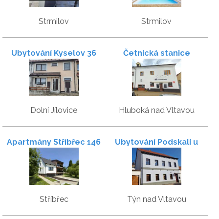
Strmilov
Strmilov
Ubytování Kyselov 36
Četnická stanice
Dolní Jílovice
Hluboká nad Vltavou
Apartmány Stříbřec 146
Ubytování Podskalí u
Vltavy (Kořensko)
Stříbřec
Týn nad Vltavou