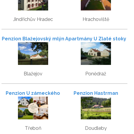
Jindřichův Hradec
Hrachoviště
Penzion Blažejovský mlýn
Apartmány U Zlaté stoky
Blažejov
Ponědraž
Penzion U zámeckého
Penzion Hastrman
parku
Třeboň
Doudleby