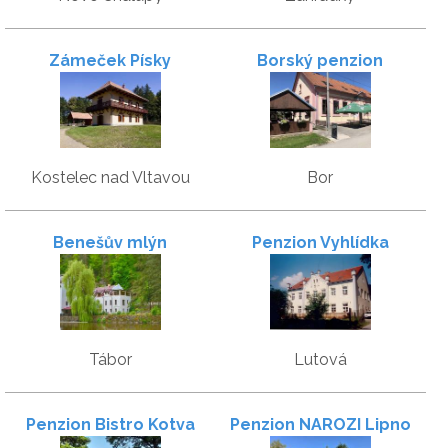
Zámeček Písky
Borský penzion
Kostelec nad Vltavou
Bor
Benešův mlýn
Penzion Vyhlídka
Tábor
Lutová
Penzion Bistro Kotva
Penzion NAROZI Lipno