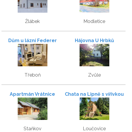
Žlábek
Modletice
Dům u lázní Federer
Hájovna U Hrbků
Třeboň
Zvůle
Apartmán Vrátnice
Chata na Lipně s vířivkou
Staňkov
Loučovice