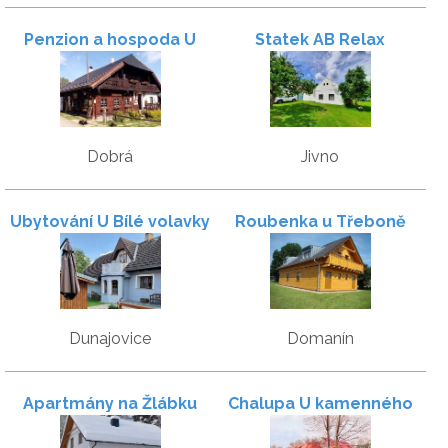
Penzion a hospoda U
Statek AB Relax
Němečků
Dobrá
Jivno
Ubytování U Bílé volavky
Roubenka u Třeboně
Dunajovice
Domanín
Apartmány na Žlábku
Chalupa U kamenného
stolu