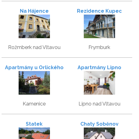
Na Hájence
Rezidence Kupec
Rožmberk nad Vltavou
Frymburk
Apartmány u Orlického
Apartmány Lipno
jezera
Kamenice
Lipno nad Vltavou
Statek
Chaty Soběnov