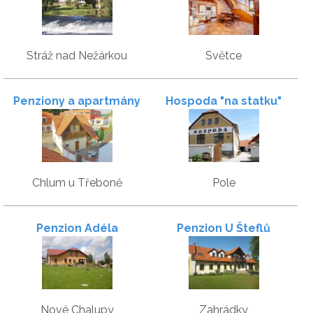
Stráž nad Nežárkou
Světce
Penziony a apartmány
Hospoda "na statku"
Červený
Chlum u Třeboně
Pole
Penzion Adéla
Penzion U Šteflů
Nové Chalupy
Zahrádky