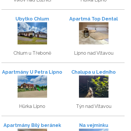
Ubytko Chlum
Apartmá Top Dental
Lipno
Chlum u Třeboně
Lipno nad Vltavou
Apartmány U Petra Lipno
Chalupa u Ledního
Medvěda
Hůrka Lipno
Týn nad Vltavou
Apartmány Bílý beránek
Na vejminku