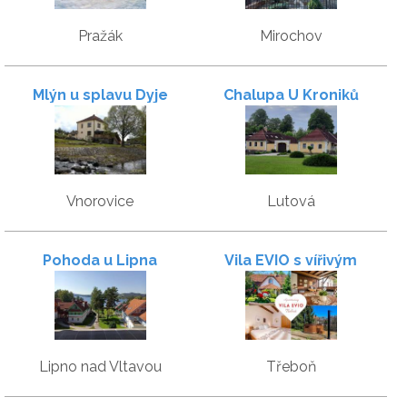
Pražák
Mirochov
Mlýn u splavu Dyje
Chalupa U Kroniků
Vnorovice
Lutová
Pohoda u Lipna
Vila EVIO s vířivým
bazénem a saunou
Lipno nad Vltavou
Třeboň