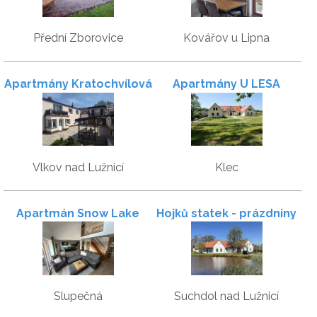
Přední Zborovice
Kovářov u Lipna
Apartmány Kratochvílová
Apartmány U LESA
Vlkov nad Lužnicí
Klec
Apartmán Snow Lake
Hojků statek - prázdniny
jako u babičky
Slupečná
Suchdol nad Lužnicí