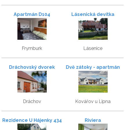
Apartmán D104
Lásenická devítka
Frymburk
Lásenice
Dráchovský dvorek
Dvě zátoky - apartmán
č.2
Dráchov
Kovářov u Lipna
Rezidence U Hájenky 434
Riviera