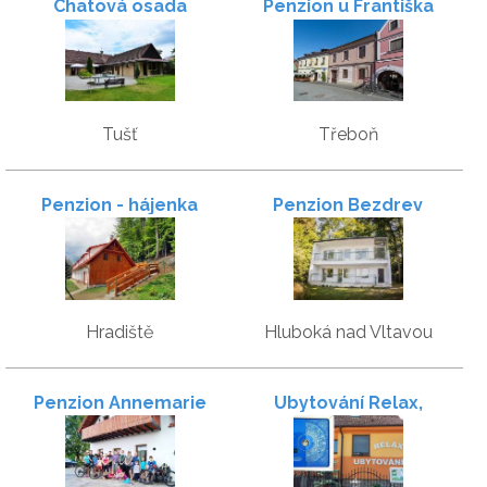
Chatová osada
Penzion u Františka
Tušť
Třeboň
Penzion - hájenka
Penzion Bezdrev
hraběte Buquoye
Hradiště
Hluboká nad Vltavou
Penzion Annemarie
Ubytování Relax,
ubytování v soukromí,
dům na pronájem