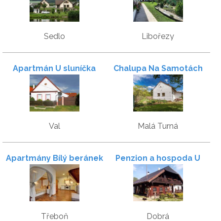
Sedlo
Libořezy
Apartmán U sluníčka
Chalupa Na Samotách
Val
Malá Turná
Apartmány Bílý beránek
Penzion a hospoda U
Němečků
Třeboň
Dobrá