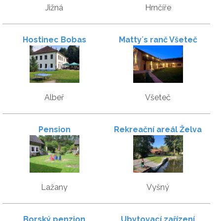
Jižná
Hrnčíře
Hostinec Bobas
Matty´s ranč Všeteč
Albeř
Všeteč
Pension
Rekreační areál Želva
Lažany
Vyšný
Borský penzion
Ubytovací zařízení