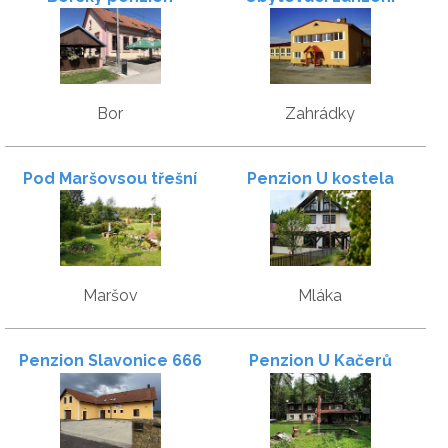
Bor
Zahrádky
Pod Maršovsou třešní
Penzion U kostela
Maršov
Mláka
Penzion Slavonice 666
Penzion U Kačerů