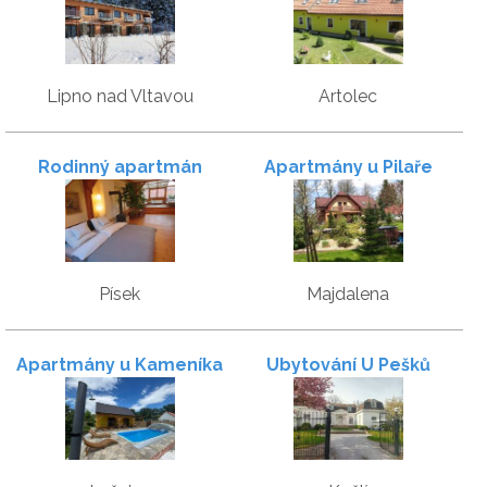
Lipno nad Vltavou
Artolec
Rodinný apartmán
Apartmány u Pilaře
Písek
Majdalena
Apartmány u Kameníka
Ubytování U Pešků