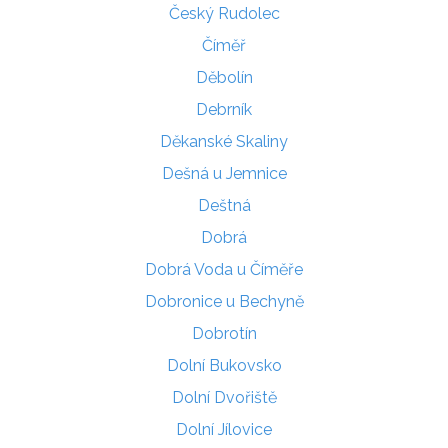
Český Rudolec
Číměř
Děbolín
Debrník
Děkanské Skaliny
Dešná u Jemnice
Deštná
Dobrá
Dobrá Voda u Číměře
Dobronice u Bechyně
Dobrotín
Dolní Bukovsko
Dolní Dvořiště
Dolní Jílovice