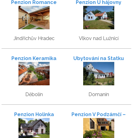
Penzion Romance
Penzion U hájovny
Jindřichův Hradec
Vlkov nad Lužnicí
Penzion Keramika
Ubytování na Statku
Děbolín
Domanín
Penzion Holinka
Penzion V Podzámčí –
bezbariérové apartmány
v centru Třeboně