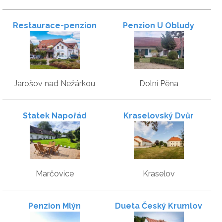
Restaurace-penzion
Penzion U Obludy
Samorost
Jarošov nad Nežárkou
Dolní Pěna
Statek Napořád
Kraselovský Dvůr
Marčovice
Kraselov
Penzion Mlýn
Dueta Český Krumlov