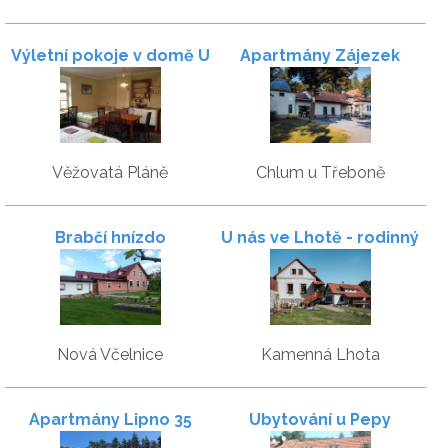
Výletní pokoje v domě U
Apartmány Zájezek
Pražanů
Věžovatá Pláně
Chlum u Třeboně
Brabčí hnízdo
U nás ve Lhotě - rodinný
statek
Nová Včelnice
Kamenná Lhota
Apartmány Lipno 35
Ubytování u Pepy