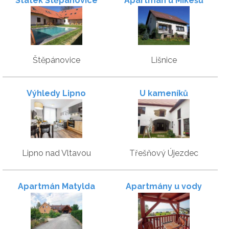
Statek Štěpánovice
Apartmán u Mikešů
Štěpánovice
Lišnice
Výhledy Lipno
U kameníků
Lipno nad Vltavou
Třešňový Újezdec
Apartmán Matylda
Apartmány u vody