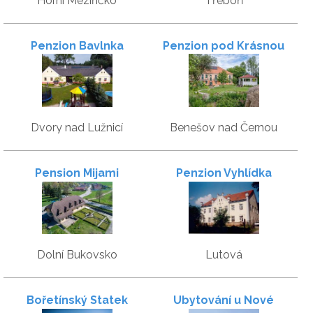
Horní Meziříčko
Třeboň
Penzion Bavlnka
Penzion pod Krásnou
horou
Dvory nad Lužnicí
Benešov nad Černou
Pension Mijami
Penzion Vyhlídka
Dolní Bukovsko
Lutová
Bořetínský Statek
Ubytování u Nové