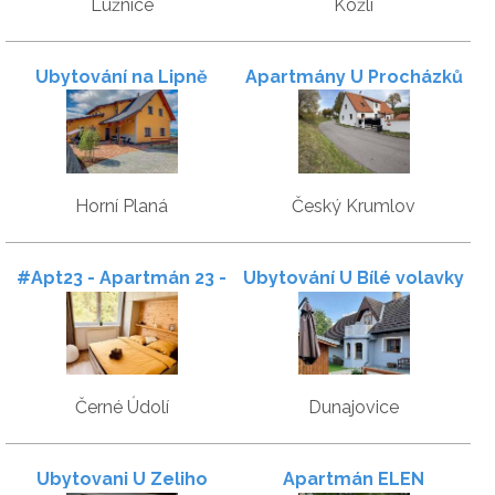
Lužnice
Kožlí
Ubytování na Lipně
Apartmány U Procházků
Horní Planá
Český Krumlov
#Apt23 - Apartmán 23 -
Ubytování U Bílé volavky
Novohradské hory
Černé Údolí
Dunajovice
Ubytovani U Zeliho
Apartmán ELEN