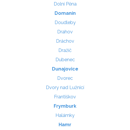
Dolní Pěna
Domanín
Doudleby
Drahov
Dráchov
Dražíč
Dubenec
Dunajovice
Dvorec
Dvory nad Lužnicí
Františkov
Frymburk
Halámky
Hamr