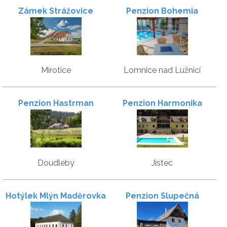
Zámek Strážovice
Penzion Bohemia
Mirotice
Lomnice nad Lužnicí
Penzion Hastrman
Penzion Harmonika
Doudleby
Jistec
Hotýlek Mlýn Maděrovka
Penzion Slupečná