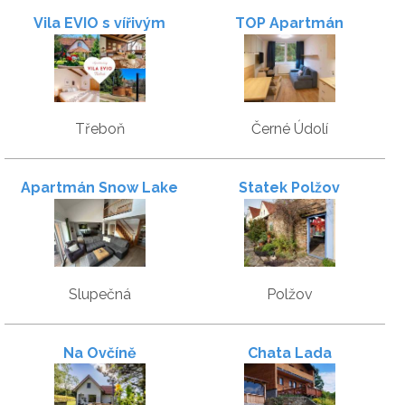
Vila EVIO s vířivým
TOP Apartmán
bazénem a saunou
Novohradské hory
Třeboň
Černé Údolí
Apartmán Snow Lake
Statek Polžov
Slupečná
Polžov
Na Ovčíně
Chata Lada