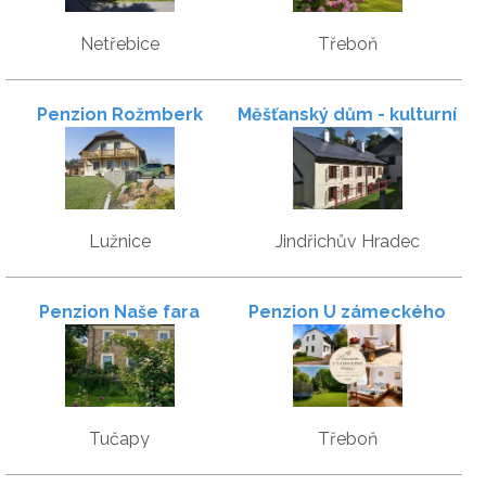
Netřebice
Třeboň
Penzion Rožmberk
Měšťanský dům - kulturní
památka
Lužnice
Jindřichův Hradec
Penzion Naše fara
Penzion U zámeckého
parku
Tučapy
Třeboň