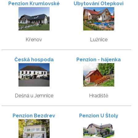
Penzion Krumlovské
Ubytování Otepkovi
rozcestí
Křenov
Lužnice
Česká hospoda
Penzion - hájenka
hraběte Buquoye
Dešná u Jemnice
Hradiště
Penzion Bezdrev
Penzion U Štoly