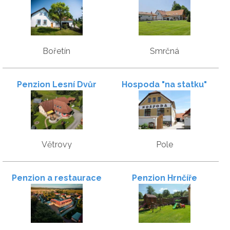
Bystřice
Bořetín
Smrčná
Penzion Lesní Dvůr
Hospoda "na statku"
Větrovy
Pole
Penzion a restaurace
Penzion Hrnčíře
Zlatovláska u Červené
Lhoty