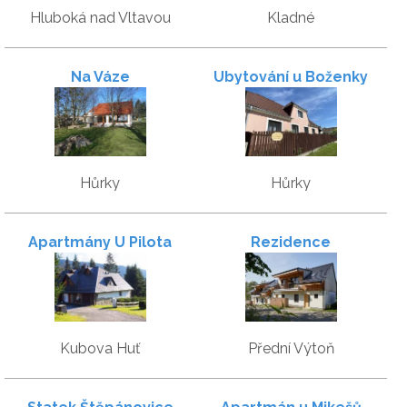
Hluboká nad Vltavou
Kladné
Na Váze
Ubytování u Boženky
Hůrky
Hůrky
Apartmány U Pilota
Rezidence
Kubova Huť
Přední Výtoň