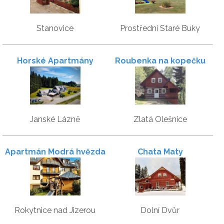
Stanovice
Prostřední Staré Buky
Horské Apartmány
Roubenka na kopečku
Smrčina
Janské Lázně
Zlatá Olešnice
Apartmán Modrá hvězda
Chata Maty
Rokytnice nad Jizerou
Dolní Dvůr