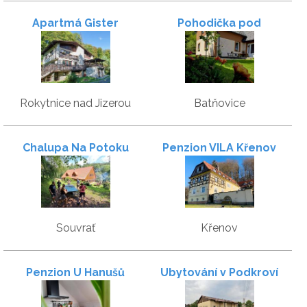
Apartmá Gister
Pohodička pod
Verpánem
Rokytnice nad Jizerou
Batňovice
Chalupa Na Potoku
Penzion VILA Křenov
Souvrať
Křenov
Penzion U Hanušů
Ubytování v Podkroví