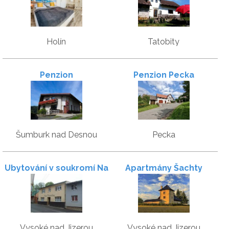
Holín
Tatobity
Penzion
Penzion Pecka
Šumburk nad Desnou
Pecka
Ubytování v soukromí Na
Apartmány Šachty
Metelce
Vysoké nad Jizerou
Vysoké nad Jizerou