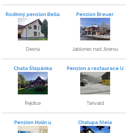
Rodinný penzion Bella
Penzion Breuer
Desná
Jablonec nad Jizerou
Chata Štěpánka
Penzion a restaurace U
Dubu
Rejdice
Tanvald
Penzion Holín u
Chalupa Stela
Prachovských skal