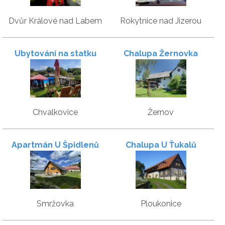
Dvůr Králové nad Labem
Rokytnice nad Jizerou
Ubytování na statku
Chalupa Žernovka
nedaleko Ratibořic
Chvalkovice
Žernov
Apartmán U Špidlenů
Chalupa U Ťukalů
Smržovka
Ploukonice