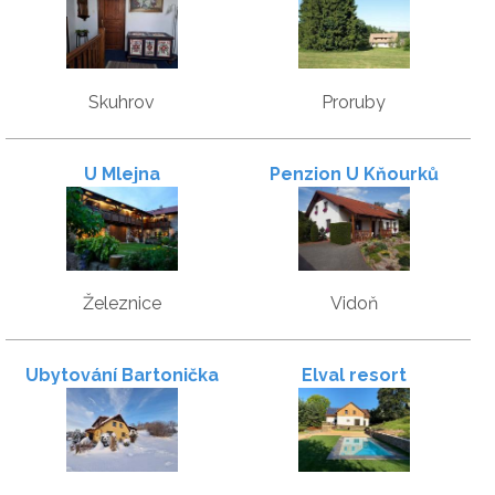
rájem
Skuhrov
Proruby
U Mlejna
Penzion U Kňourků
Železnice
Vidoň
Ubytování Bartonička
Elval resort