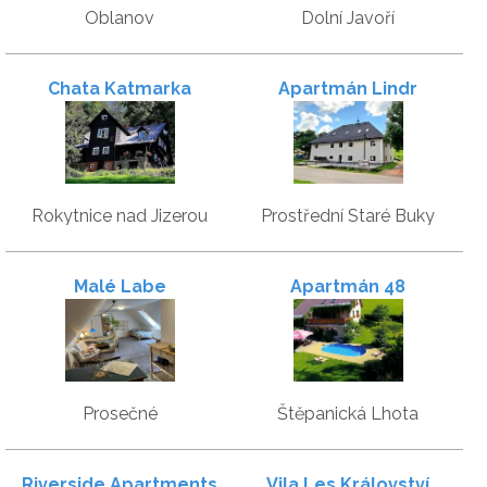
Oblanov
Dolní Javoří
Chata Katmarka
Apartmán Lindr
Rokytnice nad Jizerou
Prostřední Staré Buky
Malé Labe
Apartmán 48
Prosečné
Štěpanická Lhota
Riverside Apartments
Vila Les Království