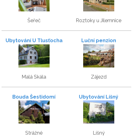
Šeřeč
Roztoky u Jilemnice
Ubytování U Tlusťocha
Luční penzion
Malá Skála
Zájezd
Bouda Šestidomí
Ubytování Líšný
Strážné
Líšný