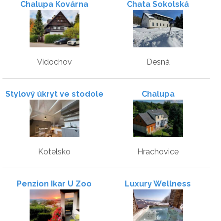
Chalupa Kovárna
Chata Sokolská
Vidochov
Desná
Stylový úkryt ve stodole
Chalupa
v srdci Českého ráje
Kotelsko
Hrachovice
Penzion Ikar U Zoo
Luxury Wellness
Apartment