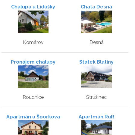
Chalupa u Lidušky
Chata Desná
Komárov
Desná
Pronájem chalupy
Statek Blatiny
Roudnice
Stružinec
Apartmán u Šporkova
Apartmán RuR
mlýna