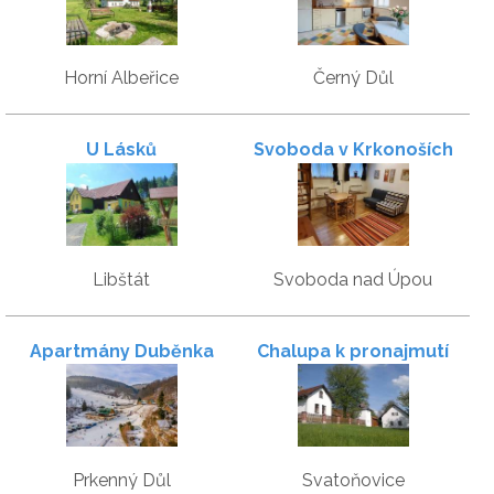
Horní Albeřice
Černý Důl
U Lásků
Svoboda v Krkonoších
Libštát
Svoboda nad Úpou
Apartmány Duběnka
Chalupa k pronajmutí
Prkenný Důl
Svatoňovice