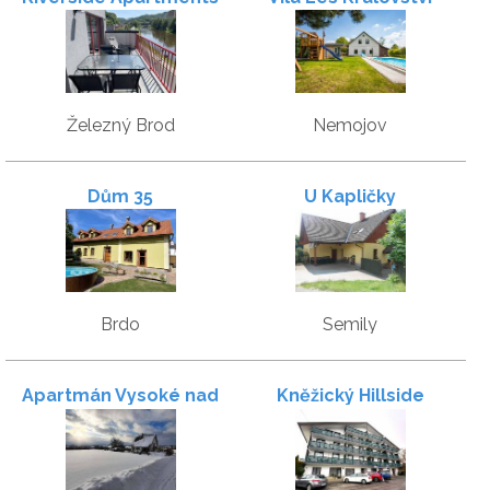
Železný Brod
Nemojov
Dům 35
U Kapličky
Brdo
Semily
Apartmán Vysoké nad
Kněžický Hillside
Jizerou
Apartmán