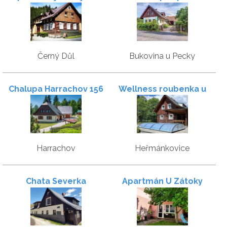
Krakonošovem
Černý Důl
Bukovina u Pecky
Chalupa Harrachov 156
Wellness roubenka u
lesa
Harrachov
Heřmánkovice
Chata Severka
Apartmán U Zátoky