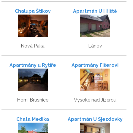
Chalupa Štikov
Apartmán U Hřiště
Nová Paka
Lánov
Apartmány u Rytíře
Apartmány Fišerovi
Horní Brusnice
Vysoké nad Jizerou
Chata Medika
Apartmán U Sjezdovky