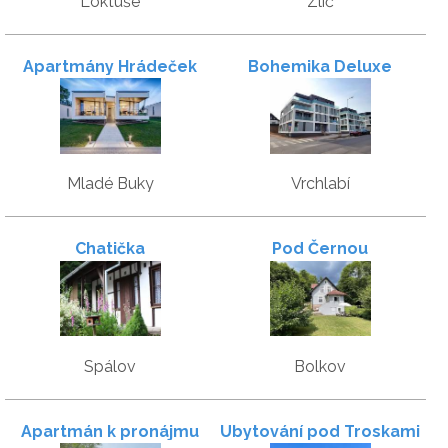
Loktuše
Zlíč
Apartmány Hrádeček
Bohemika Deluxe
Mladé Buky
Vrchlabí
Chatička
Pod Černou
Spálov
Bolkov
Apartmán k pronájmu
Ubytování pod Troskami