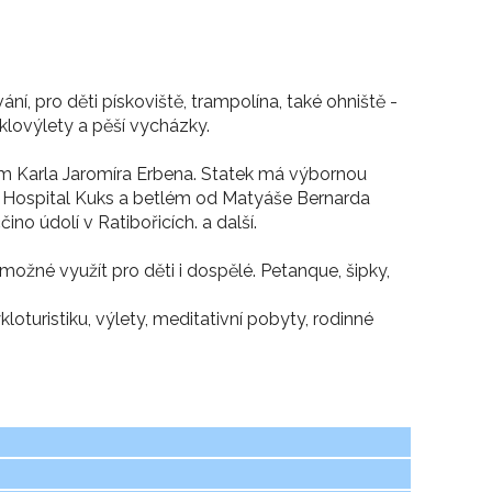
í, pro děti pískoviště, trampolína, také ohniště -
klovýlety a pěší vycházky.
em Karla Jaromíra Erbena. Statek má výbornou
, Hospital Kuks a betlém od Matyáše Bernarda
no údolí v Ratibořicích. a další.
 možné využít pro děti i dospělé. Petanque, šipky,
kloturistiku, výlety, meditativní pobyty, rodinné