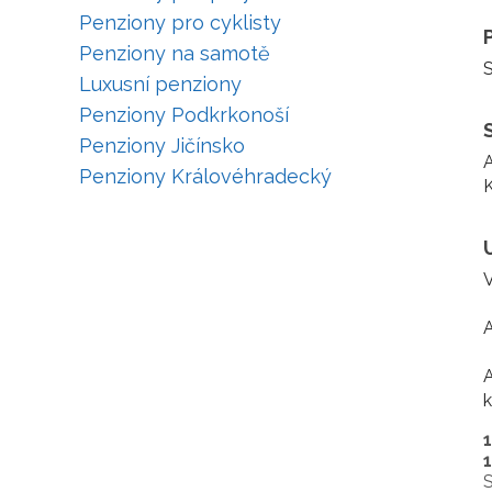
Penziony pro cyklisty
Penziony na samotě
S
Luxusní penziony
Penziony Podkrkonoší
Penziony Jičínsko
A
Penziony Královéhradecký
K
V
A
A
k
S