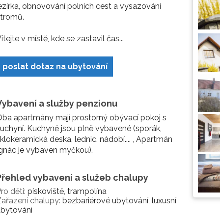
ezírka, obnovování polních cest a vysazování
stromů.
ítejte v místě, kde se zastavil čas...
poslat dotaz na ubytování
Vybavení a služby penzionu
ba apartmány mají prostorný obývací pokoj s
uchyní. Kuchyně jsou plně vybavené (sporák,
klokeramická deska, lednic, nádobí.... , Apartmán
gnác je vybaven myčkou).
Přehled vybavení a služeb chalupy
ro děti:
pískoviště, trampolína
ařazení chalupy:
bezbariérové ubytování, luxusní
ubytování