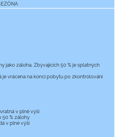
 SEZÓNA
ny jako záloha. Zbývajících 50 % je splatných
rá je vrácena na konci pobytu po zkontrolování
vratná v plné výši
o 50 % zálohy
á v plné výši