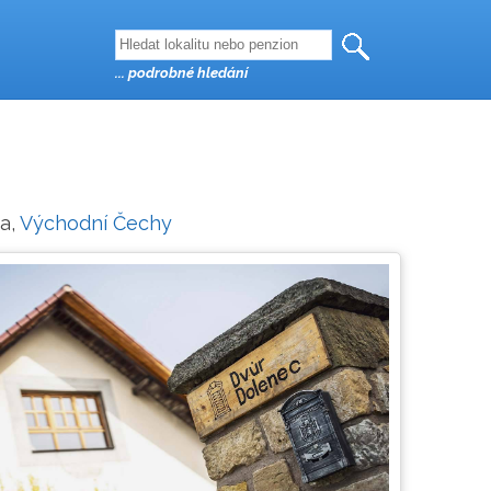
... podrobné hledání
pa,
Východní Čechy