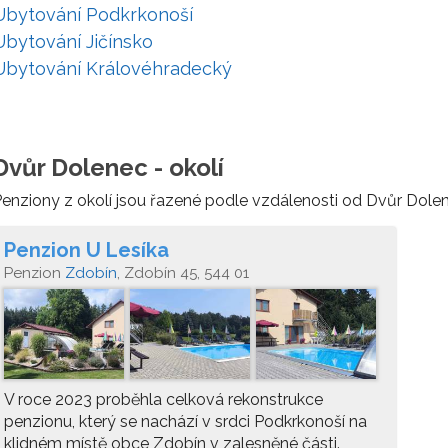
Ubytování Podkrkonoší
Ubytování Jičínsko
Ubytování Královéhradecký
Dvůr Dolenec - okolí
enziony z okolí jsou řazené podle vzdálenosti od Dvůr Dole
Penzion U Lesíka
Penzion
Zdobín
, Zdobín 45, 544 01
V roce 2023 proběhla celková rekonstrukce
penzionu, který se nachází v srdci Podkrkonoší na
klidném místě obce Zdobín v zalesněné části.