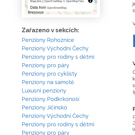
|
MapLibre
OpenFreeMap
© OpenMapTiles
j
Data from
OpenStreetMap
V
Zařazeno v sekcích:
Penziony Rohoznice
Penziony Východní Čechy
Penziony pro rodiny s dětmi
Penziony pro páry
O
Penziony pro cyklisty
k
Penziony na samotě
s
Luxusní penziony
I
Penziony Podkrkonoší
Penziony Jičínsko
Penziony Východní Čechy
P
Z
Penziony pro rodiny s dětmi
Penziony pro páry