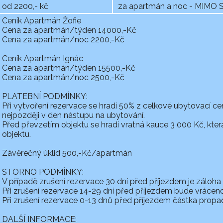
od 2200,- kč
za apartmán a noc - MIMO
Ceník Apartmán Žofie
Cena za apartmán/týden 14000,-Kč
Cena za apartmán/noc 2200,-Kč
Ceník Apartmán Ignác
Cena za apartmán/týden 15500,-Kč
Cena za apartmán/noc 2500,-Kč
PLATEBNÍ PODMÍNKY:
Při vytvoření rezervace se hradí 50% z celkové ubytovací ce
nejpozději v den nástupu na ubytování.
​Před převzetím objektu se hradí vratná kauce 3 000 Kč, kte
objektu.
Závěrečný úklid 500,-Kč/apartmán
STORNO PODMÍNKY:
V případě zrušení rezervace 30 dní před příjezdem je záloha 
Při zrušení rezervace 14-29 dní před příjezdem bude vrácen
Při zrušení rezervace 0-13 dnů před příjezdem částka propad
DALŠÍ INFORMACE: