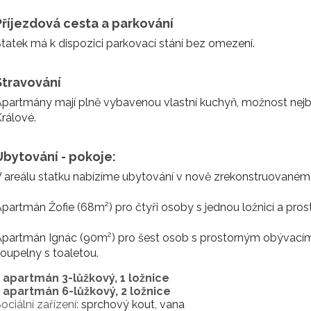
Příjezdová cesta a parkování
tatek má k dispozici parkovací stání bez omezení.
Stravování
partmány mají plně vybavenou vlastní kuchyň, možnost nejbli
rálové.
Ubytování - pokoje:
 areálu statku nabízíme ubytování v nově zrekonstruovaném
partmán Žofie (68m²) pro čtyři osoby s jednou ložnicí a pr
partmán Ignác (90m²) pro šest osob s prostorným obývacím 
oupelny s toaletou.
1 apartmán 3-lůžkový, 1 ložnice
1 apartmán 6-lůžkový, 2 ložnice
ociální zařízení:
sprchový kout, vana