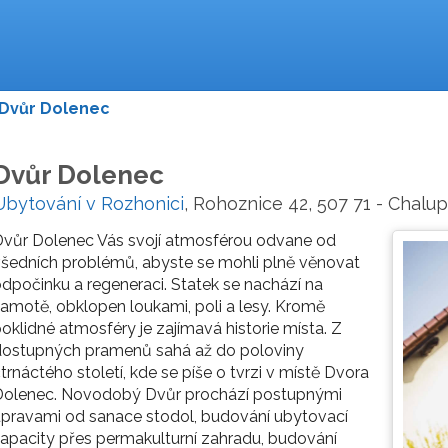
Dvůr Dolenec
Dvůr Dolenec
Ubytování v Rozhonici
, Rohoznice 42, 507 71 - Chalu
vůr Dolenec Vás svojí atmosférou odvane od
šedních problémů, abyste se mohli plně věnovat
dpočinku a regeneraci. Statek se nachází na
amotě, obklopen loukami, poli a lesy. Kromě
oklidné atmosféry je zajímavá historie místa. Z
dostupných pramenů sahá až do poloviny
trnáctého století, kde se píše o tvrzi v místě Dvora
Dolenec. Novodobý Dvůr prochází postupnými
pravami od sanace stodol, budování ubytovací
apacity přes permakulturní zahradu, budování