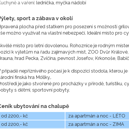
uchyně a vaření:
lednička, myčka nádobí
Výlety, sport a zábava v okolí
pravená plocha před statkem pro posezení s možností grilován
še možno využívat na vlastní nebezpečí. Ideální místo pro cy
kvělé místo pro letní dovolenou. Rohoznice je rodným míst
ozici k výletům na řadu zajímavých míst, ZOO Dvůr Králové
rauna, hrad Pecka, Zvičina, pevnost Josefov, Krkonoše, Babičči
 případě nepříznivého počasí je k dispozici stodola, kterou je
árodní finská hra Móllky,.
rostředí je jako stvořené pro procházky v přírodě, turistiku, cy
obyty s dětmi, sportovní pobyty.
Ceník ubytování na chalupě
od 2200,- kč
za apartmán a noc - LÉTO
od 2200,- kč
za apartmán a noc - ZIMA