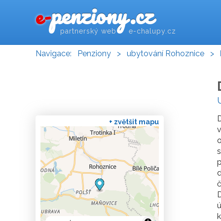
penziony.cz
e-
partnerský web e-chalupy.cz
Navigace:
Penziony
>
ubytování Rohoznice
>
D
+ zvětšit mapu
v
o
s
p
č
ú
k