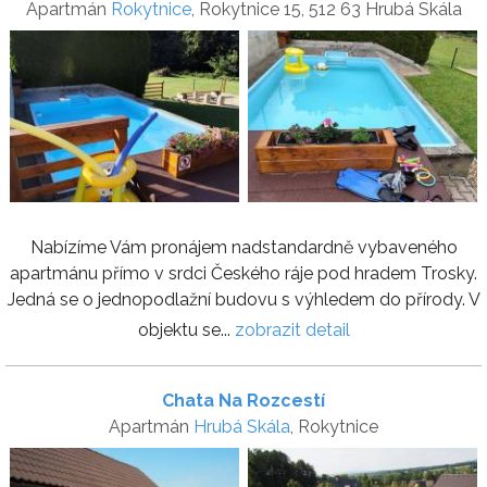
Apartmán
Rokytnice
, Rokytnice 15, 512 63 Hrubá Skála
Nabízíme Vám pronájem nadstandardně vybaveného
apartmánu přímo v srdci Českého ráje pod hradem Trosky.
Jedná se o jednopodlažní budovu s výhledem do přírody. V
objektu se...
zobrazit detail
Chata Na Rozcestí
Apartmán
Hrubá Skála
, Rokytnice