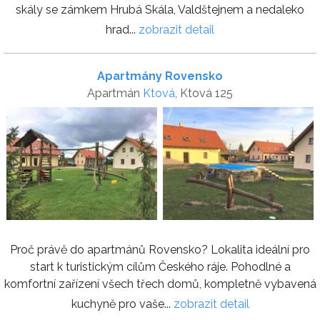
skály se zámkem Hrubá Skála, Valdštejnem a nedaleko
hrad...
zobrazit detail
Apartmány Rovensko
Apartmán
Ktová
, Ktová 125
Proč právě do apartmánů Rovensko? Lokalita ideální pro
start k turistickým cílům Českého ráje. Pohodlné a
komfortní zařízení všech třech domů, kompletně vybavená
kuchyně pro vaše...
zobrazit detail