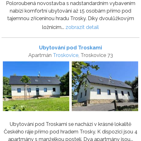
Poloroubená novostavba s nadstandardním vybavením
nabízí komfortní ubytování až 15 osobám přímo pod
tajemnou zříceninou hradu Trosky. Díky dvoulůžkovým
ložnicím...
zobrazit detail
Ubytování pod Troskami
Apartmán
Troskovice
, Troskovice 73
Ubytování pod Troskami se nachází v krásné lokalitě
Českého ráje přímo pod hradem Trosky. K dispozici jsou 4
apartmány s manželkou postelí. Dva apartmány jsou...