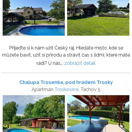
Přijeďte si k nám užít Český ráj. Hledáte místo, kde se
můžete bavit, užít si přírodu a strávit čas s lidmi, které máte
rádi? U nás...
zobrazit detail
Chalupa Trosenka, pod hradem Trosky
Apartmán
Troskovice
, Tachov 5