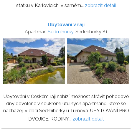
statku v Karlovicích, v samém...
zobrazit detail
Ubytování v ráji
Apartmán
Sedmihorky
, Sedmihorky 81
Ubytování v Českém ráji nabízí možnost strávit pohodové
dny dovolené v soukromí útulných apartmánů, které se
nacházejí v obci Sedmihorky u Turnova. UBYTOVÁNÍ PRO
DVOJICE, RODINY...
zobrazit detail