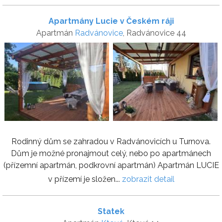
Apartmány Lucie v Českém ráji
Apartmán
Radvánovice
, Radvánovice 44
Rodinný dům se zahradou v Radvánovicích u Turnova.
Dům je možné pronajmout celý, nebo po apartmánech
(přízemní apartmán, podkrovní apartmán) Apartmán LUCIE
v přízemí je složen...
zobrazit detail
Statek