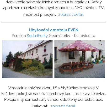
dvou vedle sebe stojících domech a bungalovu. Každý
apartmán má vlastní kuchyni, koupelnu s WC, ložnici s TV,
možnost připojení...
zobrazit detail
Ubytování v motelu EVEN
Penzion
Sedmihorky
, Sedmihorky - Karlovice 10
V motelu nabízíme dvou, tří a čtyřlůžkové pokoje. V
každém pokoji se nachází sprchový kout, toaleta a televize.
Pokoje mají samostatný vchod, oddělený od restaurace.
Parkovat...
zobrazit detail