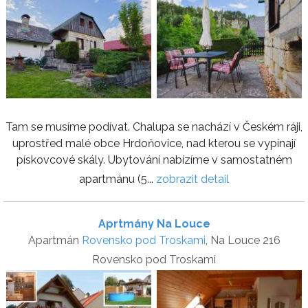
Tam se musíme podívat. Chalupa se nachází v Českém ráji,
uprostřed malé obce Hrdoňovice, nad kterou se vypínají
pískovcové skály. Ubytování nabízíme v samostatném
apartmánu (5...
zobrazit detail
Aprtmány Na Louce
Apartmán
Rovensko pod Troskami
, Na Louce 216
Rovensko pod Troskami