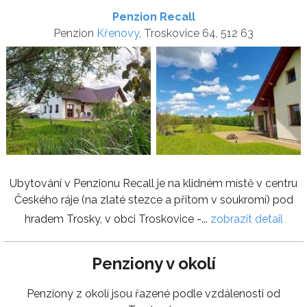
Penzion Recall
Penzion
Křenovy
, Troskovice 64, 512 63
Ubytování v Penzionu Recall je na klidném místě v centru
Českého ráje (na zlaté stezce a přitom v soukromí) pod
hradem Trosky, v obci Troskovice -...
zobrazit detail
Penziony v okolí
Penziony z okolí jsou řazené podle vzdálenosti od