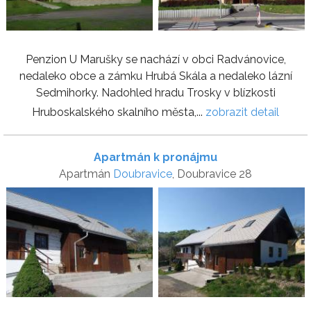
Penzion U Marušky se nachází v obci Radvánovice,
nedaleko obce a zámku Hrubá Skála a nedaleko lázní
Sedmihorky. Nadohled hradu Trosky v blízkosti
Hruboskalského skalního města,...
zobrazit detail
Apartmán k pronájmu
Apartmán
Doubravice
, Doubravice 28