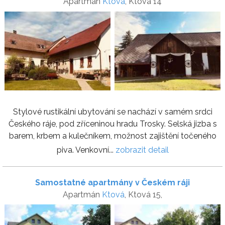
Apartmán
Ktová
, Ktová 14
Stylové rustikální ubytování se nachází v samém srdci
Českého ráje, pod zříceninou hradu Trosky. Selská jizba s
barem, krbem a kulečníkem, možnost zajištění točeného
piva. Venkovní...
zobrazit detail
Samostatné apartmány v Českém ráji
Apartmán
Ktová
, Ktová 15,