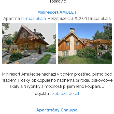
Troskovic.
Miniresort AMULET
Apartmán
Hrubá Skála
, Rokytnice č.6, 512 63 Hrubá Skála
Miniresort Amulet se nachází v tichém prostředí přímo pod
hradem Trosky, obklopuje ho nádherná příroda, pískovcové
skály a 3 rybníky s možností příjemného koupání. U
objektu...
zobrazit detail
Apartmány Chalupa