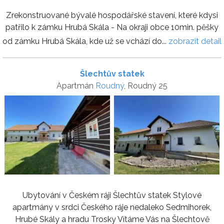
Zrekonstruované bývalé hospodářské stavení, které kdysi
patřilo k zámku Hrubá Skála - Na okraji obce 10min. pěšky
od zámku Hrubá Skála, kde už se vchází do...
zobrazit detail
Šlechtův statek
Apartmán
Roudný
, Roudný 25
Ubytování v Českém ráji Šlechtův statek Stylové
apartmány v srdci Českého ráje nedaleko Sedmihorek,
Hrubé Skály a hradu Trosky Vítáme Vás na Šlechtově