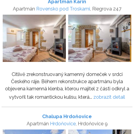
Apartmán Karin
Apartmán
Rovensko pod Troskami
, Riegrova 247
Citlivě zrekonstruovaný kamenný domeček v srdci
Českého ráje. Během rekonstrukce apartmánu byla
objevena kamenná klenba, kterou majitel z části odkryl a
vytvořil tak romantickou kulisu, která...
zobrazit detail
Chalupa Hrdoňovice
Apartmán
Hrdoňovice
, Hrdoňovice 9