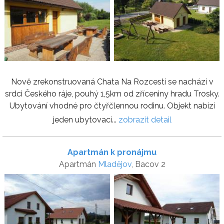
Nově zrekonstruovaná Chata Na Rozcestí se nachází v
srdci Českého ráje, pouhý 1,5km od zříceniny hradu Trosky.
Ubytování vhodné pro čtyřčlennou rodinu. Objekt nabízí
jeden ubytovací...
zobrazit detail
Apartmán k pronájmu
Apartmán
Mladějov
, Bacov 2