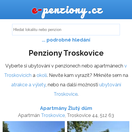
e-
penziony.cz
... podrobné hledání
Penziony Troskovice
Vyberte si ubytování v penzionech nebo apartmánech
v
Troskovicích
a
okolí
. Nevíte kam vyrazit? Mrkněte sem na
atrakce a výlety
, nebo na další možnosti
ubytování
Troskovice
.
Apartmány Žlutý dům
Apartmán
Troskovice
, Troskovice 44, 512 63