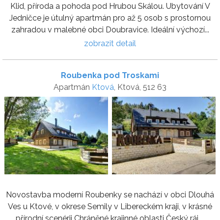
Klid, příroda a pohoda pod Hrubou Skálou. Ubytování V
Jedničce je útulný apartmán pro až 5 osob s prostornou
zahradou v malebné obci Doubravice. Ideální výchozí...
zobrazit detail
Roubenka pod Troskami
Apartmán
Ktová
, Ktová, 512 63
Novostavba moderní Roubenky se nachází v obci Dlouhá
Ves u Ktové, v okrese Semily v Libereckém kraji, v krásné
přírodní scenérii Chráněné krajinné oblasti Český ráj,...