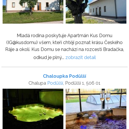
Mladá rodina poskytuje Apartmán Kus Domu
(IG@kusdomu) všem, kteří chtějí poznat krásu Českého
Ráje a okolí. Kus Domu se nachází na rozcestí Bradačka,
odkud je plný...
zobrazit detail
Chaloupka Podůlší
Chalupa
Podůlší
, Podůlší 1, 506 01