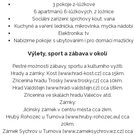
3 pokoje 2-lůžkové
6 apartmánů 6-lůžkových, 2 ložnice
Sociální zařízení:
sprchový kout, vana
Kuchyně a vaření:
lednička, mikrovlnka, myčka nádobí
Elektronika:
tv
Nabízíme pokoje:
s ubytováním i pro domácí mazlíčky
Výlety, sport a zábava v okolí
Pestré možnosti zábavy, sportu a kulturního vyžití.
Hrady a zámky: Kost [www.hrad-kost.cz] cca 15km.
Zřícenina hradu Trosky [www.trosky.cz] cca 10km.
Hrad Valdštejn [www.hrad-valdstejn.cz] cca 18km.
Zřícenina ve skalách hradu Valečov atd.
Zámky:
Jičínský zámek v centru města cca 2km.
Hrubý Rohozec u Turnova [www.hruby-rohozec.eu] cca
20km.
Zámek Sychrov u Turnova [www.zameksychrov.wz.cz] cca