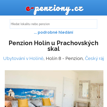
e-
penziony.cz
... podrobné hledání
Penzion Holín u Prachovských
skal
Ubytování v Holíně
, Holín 8 - Penzion,
Český ráj