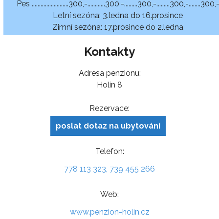
Pes .........................300,-............300,-.........300,-.........300,-........300,
Letní sezóna: 3.ledna do 16.prosince
Zimní sezóna: 17.prosince do 2.ledna
Kontakty
Adresa penzionu:
Holín 8
Rezervace:
poslat dotaz na ubytování
Telefon:
778 113 323, 739 455 266
Web:
www.penzion-holin.cz