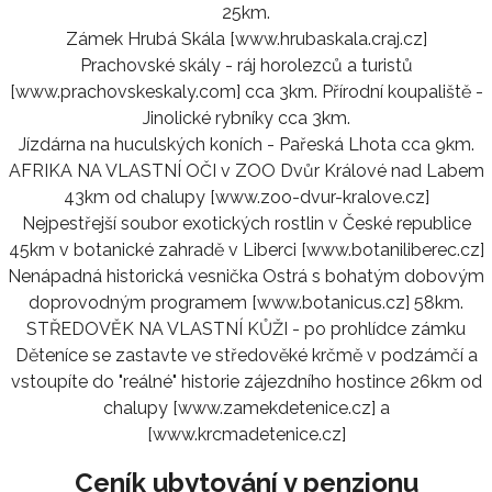
25km.
Zámek Hrubá Skála [www.hrubaskala.craj.cz]
Prachovské skály - ráj horolezců a turistů
[www.prachovskeskaly.com] cca 3km. Přírodní koupaliště -
Jinolické rybníky cca 3km.
Jízdárna na huculských koních - Pařeská Lhota cca 9km.
AFRIKA NA VLASTNÍ OČI v ZOO Dvůr Králové nad Labem
43km od chalupy [www.zoo-dvur-kralove.cz]
Nejpestřejší soubor exotických rostlin v České republice
45km v botanické zahradě v Liberci [www.botaniliberec.cz]
Nenápadná historická vesnička Ostrá s bohatým dobovým
doprovodným programem [www.botanicus.cz] 58km.
STŘEDOVĚK NA VLASTNÍ KŮŽI - po prohlídce zámku
Děteníce se zastavte ve středověké krčmě v podzámčí a
vstoupíte do "reálné" historie zájezdního hostince 26km od
chalupy [www.zamekdetenice.cz] a
[www.krcmadetenice.cz]
Ceník ubytování v penzionu