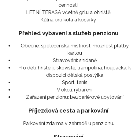
cennosti.
LETNÍ TERASA včetně grilu a ohniště.
Kůlna pro kola a kočárky.
Přehled vybavení a služeb penzionu
Obecně:
společenská místnost, možnost platby
kartou
Stravování:
snídaně
Pro děti:
hřiště, pískoviště, trampolína, houpačka, k
dispozici dětská postýlka
Sport:
tenis
V okolí:
rybaření
Zařazení penzionu:
bezbariérové ubytování
Příjezdová cesta a parkování
Parkování zdarma v zahradě u penzionu.
Stravování