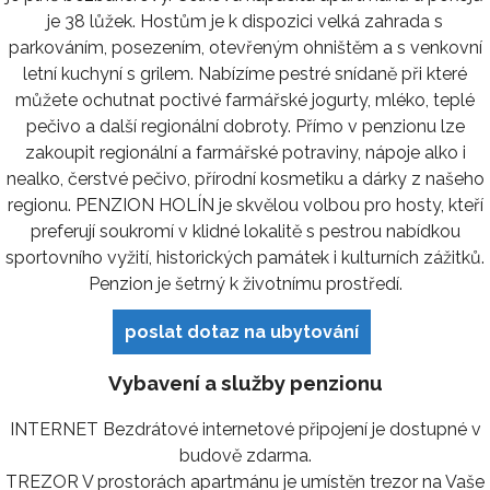
je 38 lůžek. Hostům je k dispozici velká zahrada s
parkováním, posezením, otevřeným ohništěm a s venkovní
letní kuchyní s grilem. Nabízíme pestré snídaně při které
můžete ochutnat poctivé farmářské jogurty, mléko, teplé
pečivo a další regionální dobroty. Přímo v penzionu lze
zakoupit regionální a farmářské potraviny, nápoje alko i
nealko, čerstvé pečivo, přírodní kosmetiku a dárky z našeho
regionu. PENZION HOLÍN je skvělou volbou pro hosty, kteří
preferují soukromí v klidné lokalitě s pestrou nabídkou
sportovního vyžití, historických památek i kulturních zážitků.
Penzion je šetrný k životnímu prostředí.
poslat dotaz na ubytování
Vybavení a služby penzionu
INTERNET Bezdrátové internetové připojení je dostupné v
budově zdarma.
TREZOR V prostorách apartmánu je umístěn trezor na Vaše