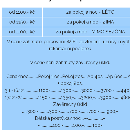
od 1100,- kč
za pokoj a noc - LÉTO
od 1150,- kč
za pokoj a noc - ZIMA
od 1100,- kč
za pokoj a noc - MIMO SEZÓNA
V ceně zahrnuto: parkování, WIFI, povlečení, ručníky, mýdl
rekareační poplatek
V ceně není zahrnutý závěrečný úklid.
Cena/noc...........Pokoj 1 os...Pokoj 2os.....Ap 4os.....Ap 6os.....
+ pokoj 8os.
3.1.-16.12.................1100-............1300,-........3000,-......3700,-.......44
17.12.-2.1.................1150,-............1350,-........3200,-......3900,-.......48
Závěrečný úklid
......300,-............300,-..........700,-.........700,-........900,-
Dětská postýlka/noc....--.................-
-...............100,-...........100,-..........100-