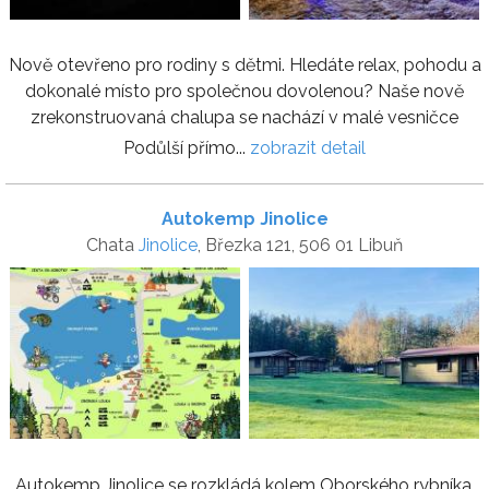
Nově otevřeno pro rodiny s dětmi. Hledáte relax, pohodu a
dokonalé místo pro společnou dovolenou? Naše nově
zrekonstruovaná chalupa se nachází v malé vesničce
Podůlší přímo...
zobrazit detail
Autokemp Jinolice
Chata
Jinolice
, Březka 121, 506 01 Libuň
Autokemp Jinolice se rozkládá kolem Oborského rybníka,