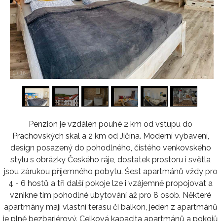
1
/
16
Penzion je vzdálen pouhé 2 km od vstupu do
Prachovských skal a 2 km od Jičína. Moderní vybavení,
design posazený do pohodlného, čistého venkovského
stylu s obrázky Českého ráje, dostatek prostoru i světla
jsou zárukou příjemného pobytu. Šest apartmánů vždy pro
4 - 6 hostů a tři další pokoje lze i vzájemně propojovat a
vznikne tím pohodlné ubytování až pro 8 osob. Některé
apartmány mají vlastní terasu či balkon, jeden z apartmánů
je plně bezbariérový. Celková kapacita apartmánů a pokojů