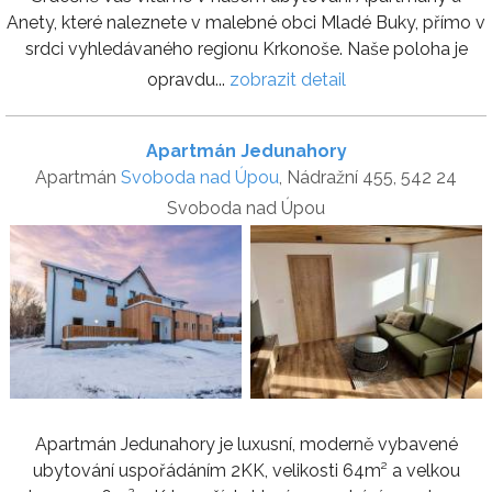
Anety, které naleznete v malebné obci Mladé Buky, přímo v
srdci vyhledávaného regionu Krkonoše. Naše poloha je
opravdu...
zobrazit detail
Apartmán Jedunahory
Apartmán
Svoboda nad Úpou
, Nádražní 455, 542 24
Svoboda nad Úpou
Apartmán Jedunahory je luxusní, moderně vybavené
ubytování uspořádáním 2KK, velikosti 64m² a velkou