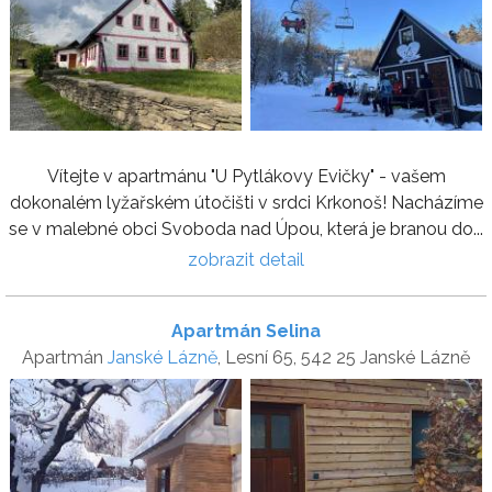
Vítejte v apartmánu "U Pytlákovy Evičky" - vašem
dokonalém lyžařském útočišti v srdci Krkonoš! Nacházíme
se v malebné obci Svoboda nad Úpou, která je branou do...
zobrazit detail
Apartmán Selina
Apartmán
Janské Lázně
, Lesní 65, 542 25 Janské Lázně