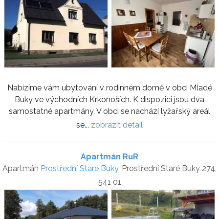
Nabízíme vám ubytování v rodinném domě v obci Mladé
Buky ve východních Krkonoších. K dispozici jsou dva
samostatné apartmány. V obci se nachází lyžařský areál
se...
zobrazit detail
Apartmán RuR
Apartmán
Prostřední Staré Buky
, Prostřední Staré Buky 274,
541 01