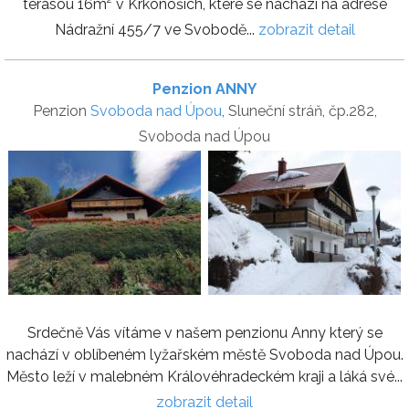
terasou 16m² v Krkonoších, které se nachází na adrese
Nádražní 455/7 ve Svobodě...
zobrazit detail
Penzion ANNY
Penzion
Svoboda nad Úpou
, Sluneční stráň, čp.282,
Svoboda nad Úpou
Srdečně Vás vítáme v našem penzionu Anny který se
nachází v oblíbeném lyžařském městě Svoboda nad Úpou.
Město leží v malebném Královéhradeckém kraji a láká své...
zobrazit detail