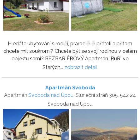
Hledáte ubytování s rodiči, prarodiči či přáteli a přitom
chcete mít soukromí? Chcete být se svojí rodinou v celém
objektu sami? BEZBARIÉROVÝ Apartmán "RuR" ve
Starých...
zobrazit detail
Apartmán Svoboda
Apartmán
Svoboda nad Úpou
, Sluneční stráň 305, 542 24
Svoboda nad Úpou