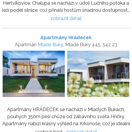
Hertvíkovice. Chalupa se nachází v údolí Lučního potoka a
leží podél silnice, což přináší hostům snadnou dostupnost...
zobrazit detail
Apartmány Hrádeček
Apartmán
Mladé Buky
, Mladé Buky 445, 542 23
Apartmány HRÁDEČEK se nachází v Mladých Bukách,
pouhých 350m pěší chůze od zábavního světa Hříčky.
Apartmány nabízí krásný výhled na Krkonoše, což je ideální
výchozí bod...
zobrazit detail