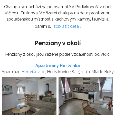
Chalupa se nachází na polosamotě v Podkrkonoší v obci
Vlčice u Trutnova. V přízemí chalupy najdete prostornou
společenskou místnost s kachlovými kamny, televizí a
barem s...
zobrazit detail
Penziony v okolí
Penziony z okolí jsou řazené podle vzdálenosti od Vlčic.
Apartmány Hertvinka
Apartmán
Hertvíkovice
, Hertvíkovice 82, 541 01 Mladé Buky