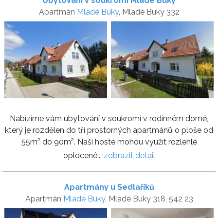
Ubytování v soukromí Mladé Buky
Apartmán
Mladé Buky
, Mladé Buky 332
Nabízíme vám ubytování v soukromí v rodinném domě,
který je rozdělen do tří prostorných apartmánů o ploše od
55m² do 90m². Naši hosté mohou využít rozlehlé
oplocené...
zobrazit detail
Apartmány u Sedlaříků
Apartmán
Mladé Buky
, Mladé Buky 318, 542 23