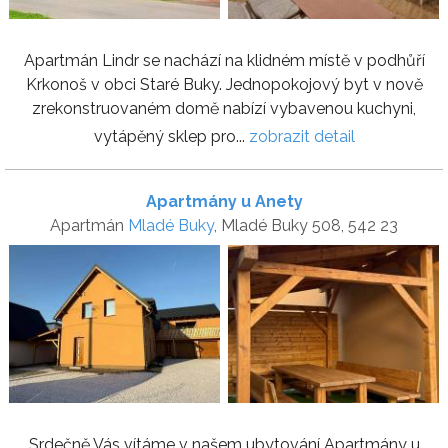
Apartmán Lindr se nachází na klidném místě v podhůří
Krkonoš v obci Staré Buky. Jednopokojový byt v nově
zrekonstruovaném domě nabízí vybavenou kuchyni,
vytápěný sklep pro...
zobrazit detail
Apartmány u Anety
Apartmán
Mladé Buky
, Mladé Buky 508, 542 23
Srdečně Vás vítáme v našem ubytování Apartmány u