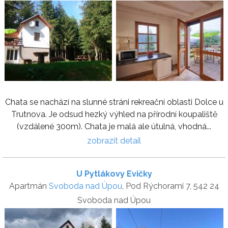
Chata se nachází na slunné stráni rekreační oblasti Dolce u
Trutnova. Je odsud hezký výhled na přírodní koupaliště
(vzdálené 300m). Chata je malá ale útulná, vhodná...
zobrazit detail
U Pytlákovy Evičky
Apartmán
Svoboda nad Úpou
, Pod Rýchorami 7, 542 24
Svoboda nad Úpou