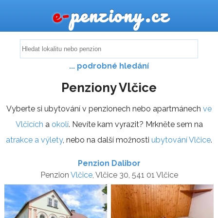
e-
penziony.cz
... podrobné hledání
Penziony Vlčice
Vyberte si ubytování v penzionech nebo apartmánech
ve
Vlčicích
a
okolí
. Nevíte kam vyrazit? Mrkněte sem na
atrakce a výlety
, nebo na další možnosti
ubytování Vlčice
.
Penzion Dalibor
Penzion
Vlčice
, Vlčice 30, 541 01 Vlčice