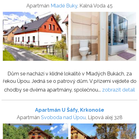
Apartmán
Mladé Buky
, Kalná Voda 45
Dům se nachází v klidné lokalitě v Mladých Bukách, za
řekou Úpou. Jedná se o patrový dům. V přízemí vejdete do
chodby se dvěma apartmány, společnou...
zobrazit detail
Apartmán U Šáfy, Krkonoše
Apartmán
Svoboda nad Úpou
, Lipová alej 328