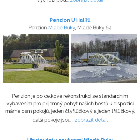
Penzion U Halířů
Penzion
Mladé Buky
, Mladé Buky 64
Penzion je po celkové rekonstrukci se standardním
vybavením pro příjemný pobyt našich hostů k dispozici
máme osm pokojů, jeden čtyřlůžkový a jeden třílůžkový,
další pokoje jsou...
zobrazit detail