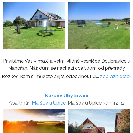
Přivítáme Vás v malé a velmi klidné vesničce Doubravice u
Nahořan. Náš dům se nachází cca 100m od přehrady
Rozkoš, kam si můžete přijet odpočinout či...
zobrazit detail
Naruby Ubytování
Apartmán
Maršov u Úpice
, Maršov u Úpice 37, 542 32