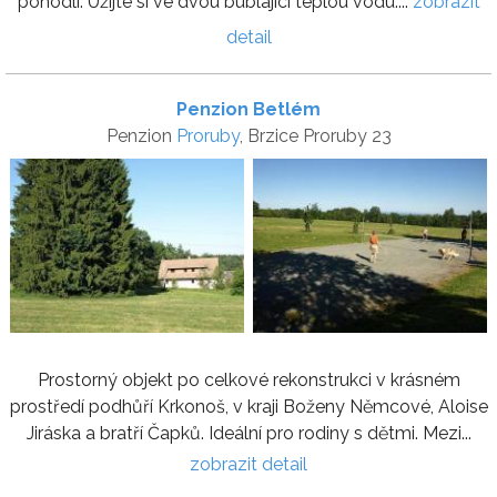
pohodlí. Užijte si ve dvou bublající teplou vodu....
zobrazit
detail
Penzion Betlém
Penzion
Proruby
, Brzice Proruby 23
Prostorný objekt po celkové rekonstrukci v krásném
prostředí podhůří Krkonoš, v kraji Boženy Němcové, Aloise
Jiráska a bratří Čapků. Ideální pro rodiny s dětmi. Mezi...
zobrazit detail