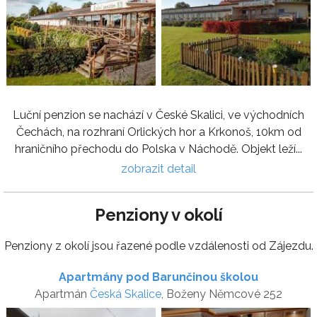
Luční penzion se nachází v České Skalici, ve východních
Čechách, na rozhraní Orlických hor a Krkonoš, 10km od
hraničního přechodu do Polska v Náchodě. Objekt leží...
zobrazit detail
Penziony v okolí
Penziony z okolí jsou řazené podle vzdálenosti od Zájezdu.
Apartmány pod Barunčinou školou
Apartmán
Česká Skalice
, Boženy Němcové 252