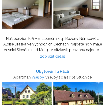
Náš penzion leží v malebném kraji Boženy Němcové a
Aloise Jiráska ve východních Čechách. Najdete ho v malé
vesnici Slavětín nad Metují. V blízkosti penzionu najdete...
zobrazit detail
Ubytování u Házů
Apartmán
Všeliby
, Všeliby 17, 547 01 Studnice