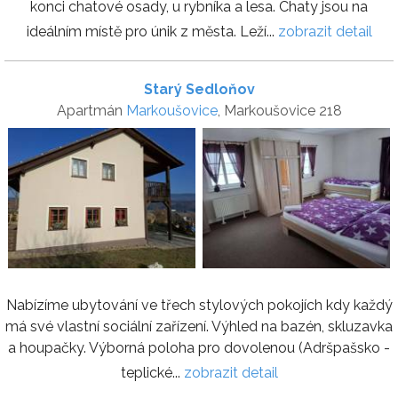
konci chatové osady, u rybníka a lesa. Chaty jsou na
ideálním místě pro únik z města. Leží...
zobrazit detail
Starý Sedloňov
Apartmán
Markoušovice
, Markoušovice 218
Nabízíme ubytování ve třech stylových pokojích kdy každý
má své vlastní sociální zařízení. Výhled na bazén, skluzavka
a houpačky. Výborná poloha pro dovolenou (Adršpašsko -
teplické...
zobrazit detail