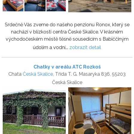
Srdečně Vás zveme do našeho penzionu Ronox, který se
nachází v blízkosti centra České Skalice. V krásném
východočeském městě těsně sousedícím s Babiččiným
údolím a vodní...
zobrazit detail
Chatky v areálu ATC Rozkoš
Chata
Česká Skalice
, Třída T. G. Masaryka 836, 55203
Česká Skalice