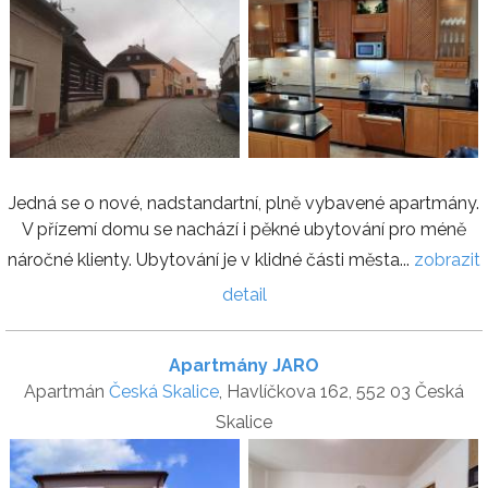
Jedná se o nové, nadstandartní, plně vybavené apartmány.
V přízemí domu se nachází i pěkné ubytování pro méně
náročné klienty. Ubytování je v klidné části města...
zobrazit
detail
Apartmány JARO
Apartmán
Česká Skalice
, Havlíčkova 162, 552 03 Česká
Skalice