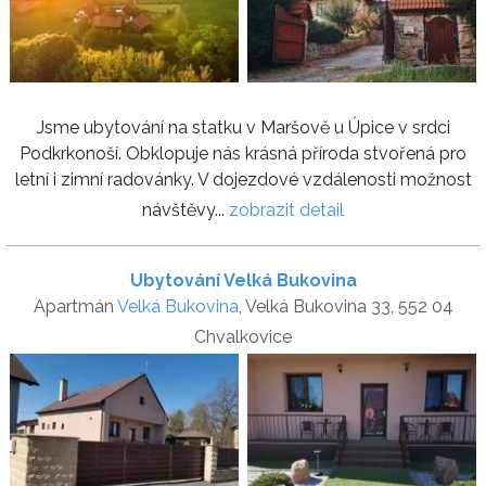
Jsme ubytování na statku v Maršově u Úpice v srdci
Podkrkonoší. Obklopuje nás krásná příroda stvořená pro
letní i zimní radovánky. V dojezdové vzdálenosti možnost
návštěvy...
zobrazit detail
Ubytování Velká Bukovina
Apartmán
Velká Bukovina
, Velká Bukovina 33, 552 04
Chvalkovice