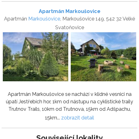
Apartmán Markoušovice
Apartmán
Markoušovice
, Markoušovice 149, 542 32 Velké
Svatoňovice
Apartmán Markoušovice se nachází v klidné vesnici na
úpatí Jestřebích hor, 1km od nástupu na cyklistické traily
Trutnov Trails, 10km od Trutnova, 15km od Adšpachu,
15km...
zobrazit detail
Související lokality