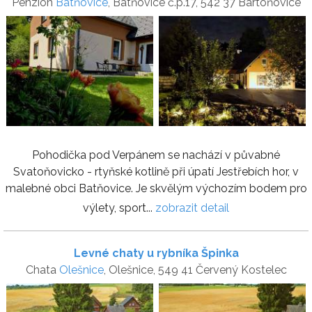
Penzion
Batňovice
, Batňovice č.p.17, 542 37 Bartoňovice
Pohodička pod Verpánem se nachází v půvabné
Svatoňovicko - rtyňské kotlině při úpatí Jestřebích hor, v
malebné obci Batňovice. Je skvělým výchozím bodem pro
výlety, sport...
zobrazit detail
Levné chaty u rybníka Špinka
Chata
Olešnice
, Olešnice, 549 41 Červený Kostelec