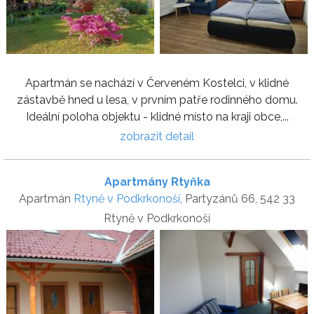
Apartmán se nachází v Červeném Kostelci, v klidné
zástavbě hned u lesa, v prvním patře rodinného domu.
Ideální poloha objektu - klidné místo na kraji obce,...
zobrazit detail
Apartmány Rtyňka
Apartmán
Rtyně v Podkrkonoší
, Partyzánů 66, 542 33
Rtyně v Podkrkonoší