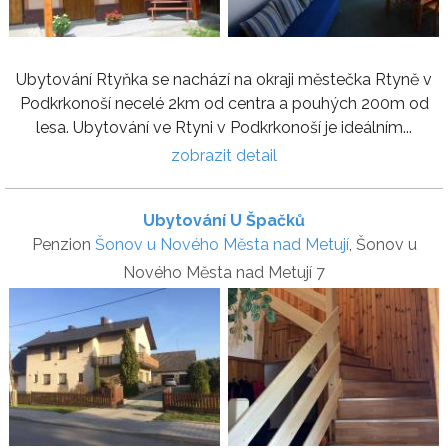
Ubytování Rtyňka se nachází na okraji městečka Rtyně v
Podkrkonoší necelé 2km od centra a pouhých 200m od
lesa. Ubytování ve Rtyni v Podkrkonoší je ideálním...
zobrazit detail
Ubytování U Špačků
Penzion
Šonov u Nového Města nad Metují
, Šonov u
Nového Města nad Metují 7