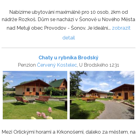
Nabízíme ubytování maximálně pro 10 osob, 2km od
nádrže Rozkoš. Dům se nachází v Šonově u Nového Města
nad Metují obec Provodov - Šonov. Je ideální...
zobrazit
detail
Chaty u rybníka Brodský
Penzion
Červený Kostelec
, U Brodského 1231
Mezi Orlickými horami a Krkonošemi, daleko za městem, na