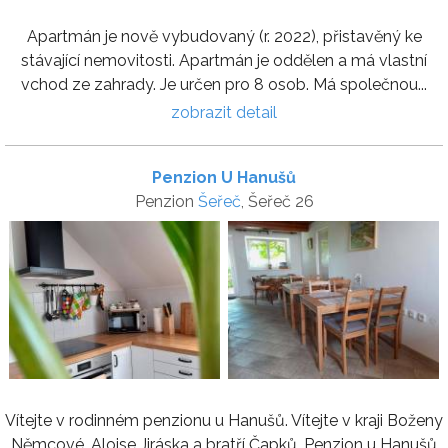
Apartmán je nově vybudovaný (r. 2022), přistavěný ke
stávající nemovitosti. Apartmán je oddělen a má vlastní
vchod ze zahrady. Je určen pro 8 osob. Má společnou...
zobrazit detail
Penzion U Hanušů
Penzion
Šeřeč
, Šeřeč 26
Vítejte v rodinném penzionu u Hanušů. Vítejte v kraji Boženy
Němcové, Aloise Jiráska a bratří Čapků. Penzion u Hanušů