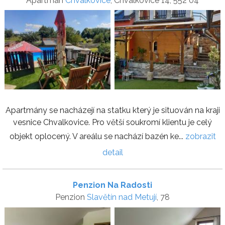
Apartmán
Chvalkovice
, Chvalkovice 14, 552 04
Apartmány se nacházejí na statku který je situován na kraji
vesnice Chvalkovice. Pro větší soukromí klientu je celý
objekt oplocený. V areálu se nachází bazén ke...
zobrazit
detail
Penzion Na Radosti
Penzion
Slavětín nad Metují
, 78