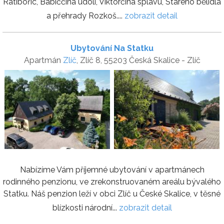
Ratibořic, Babiččina údolí, Viktorčina splavu, Starého bělidla
a přehrady Rozkoš....
zobrazit detail
Ubytování Na Statku
Apartmán
Zlíč
, Zlíč 8, 55203 Česká Skalice - Zlíč
Nabízíme Vám příjemné ubytování v apartmánech
rodinného penzionu, ve zrekonstruovaném areálu bývalého
Statku. Náš penzion leží v obci Zlíč u České Skalice, v těsné
blízkosti národní...
zobrazit detail