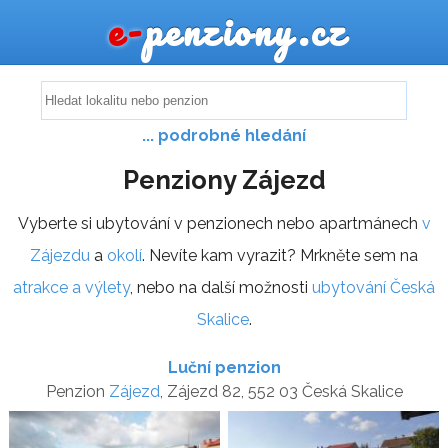
e-
penziony.cz
... podrobné hledání
Penziony Zájezd
Vyberte si ubytování v penzionech nebo apartmánech
v
Zájezdu
a
okolí
. Nevíte kam vyrazit? Mrkněte sem na
atrakce a výlety
, nebo na další možnosti
ubytování Česká
Skalice
.
Luční penzion
Penzion
Zájezd
, Zájezd 82, 552 03 Česká Skalice