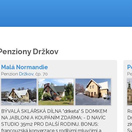
Penziony Držkov
Malá Normandie
P
Penzion
Držkov
, čp. 70
P
BÝVALÁ SKLÁŘSKÁ DÍLNA "driketa" S DOMKEM
Ro
NA JABLONI A KOUPÁNÍM ZDARMA: - D NAVÍC
Dr
STUDIO 35m2 PRO DALŠÍ RODINU. BONUS:
zi
francouzská konverzace s rodilými mluvčími a
Sv