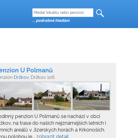
... podrobné hledání
enzion U Polmanů
enzion
Držkov
, Držkov 106
dinný penzion U Polmanů se nachází v obci
žkov, na trase do našich nejznámějších letních i
mních areálů v Jizerských horách a Krkonoších.
ou polohou je...
zobrazit detail