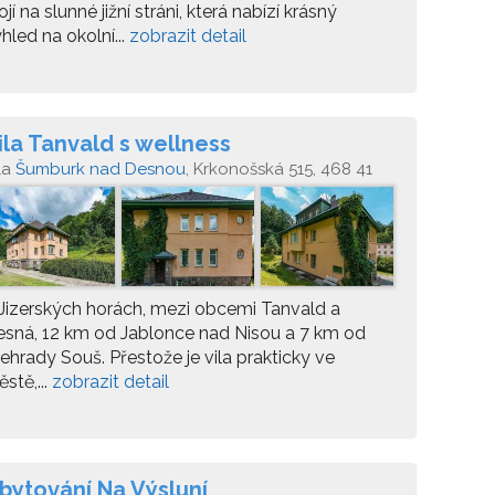
ojí na slunné jižní stráni, která nabízí krásný
hled na okolní...
zobrazit detail
ila Tanvald s wellness
la
Šumburk nad Desnou
, Krkonošská 515, 468 41
nvald - Šumburk nad Desnou
Jizerských horách, mezi obcemi Tanvald a
sná, 12 km od Jablonce nad Nisou a 7 km od
ehrady Souš. Přestože je vila prakticky ve
stě,...
zobrazit detail
bytování Na Výsluní