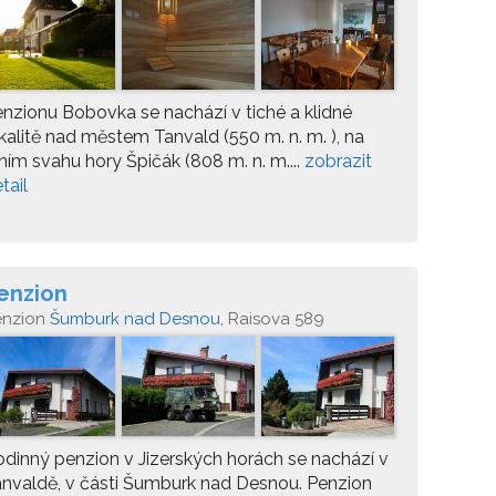
nzionu Bobovka se nachází v tiché a klidné
kalitě nad městem Tanvald (550 m. n. m. ), na
žním svahu hory Špičák (808 m. n. m....
zobrazit
tail
enzion
enzion
Šumburk nad Desnou
, Raisova 589
dinný penzion v Jizerských horách se nachází v
nvaldě, v části Šumburk nad Desnou. Penzion