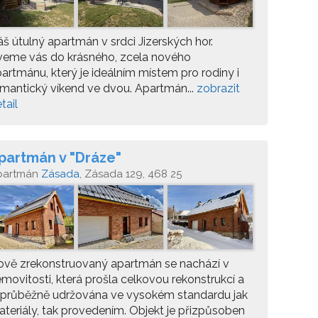
š útulný apartmán v srdci Jizerských hor.
veme vás do krásného, zcela nového
artmánu, který je ideálním místem pro rodiny i
mantický víkend ve dvou. Apartmán...
zobrazit
tail
partmán v "Dráze"
partmán
Zásada
, Zásada 129, 468 25
ově zrekonstruovaný apartmán se nachází v
movitosti, která prošla celkovou rekonstrukcí a
 průběžně udržována ve vysokém standardu jak
teriály, tak provedením. Objekt je přizpůsoben