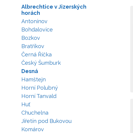
Albrechtice v Jizerských
horách
Antonínov
Bohdalovice
Bozkov
Bratříkov
Černá Říčka
Český Šumburk
Desná
Hamštejn
Horní Polubný
Horní Tanvald
Huť
Chuchelna
Jiřetín pod Bukovou
Komárov