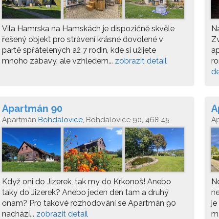
Vila Hamrska na Hamskách je dispozičně skvěle
Ná
řešený objekt pro strávení krásné dovolené v
Z
partě spřátelených až 7 rodin, kde si užijete
ap
mnoho zábavy, ale vzhledem...
zobrazit detail
ro
de
Apartmán 90
A
Apartmán
Bohdalovice
, Bohdalovice 90, 468 45
A
Velké Hamry
Když oni do Jizerek, tak my do Krkonoš! Anebo
N
taky do Jizerek? Anebo jeden den tam a druhý
ne
onam? Pro takové rozhodování se Apartmán 90
je
nachází...
zobrazit detail
ma