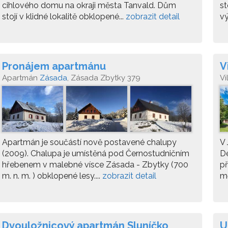
cihlového domu na okraji města Tanvald. Dům
st
stojí v klidné lokalitě obklopené...
zobrazit detail
vý
Pronájem apartmánu
V
Apartmán
Zásada
, Zásada Zbytky 379
Vi
Ta
Apartmán je součástí nově postavené chalupy
V 
(2009). Chalupa je umístěná pod Černostudničním
De
hřebenem v malebné vísce Zásada - Zbytky (700
př
m. n. m. ) obklopené lesy....
zobrazit detail
mě
Dvouložnicový apartmán Sluníčko
U