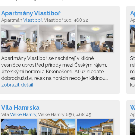
Apartmány Vlastiboř
A
Apartmán
Vlastiboř
, Vlastiboř 100, 468 22
A
Apartmány Vlastiboř se nacházejí v klidné
St
vesničce uprostřed přírody mezi Českým rájem,
re
Jizerskými horami a Krkonošemi. Ať už hledáte
mo
dobrodružství, relax na horách nebo jen klidnou...
e
zobrazit detail
ku
Vila Hamrska
W
Vila
Velké Hamry
, Velké Hamry 656, 468 45
A