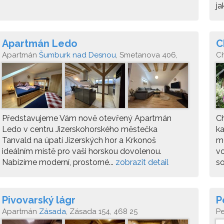
ja
Apartmán Ledo
C
Apartmán
Šumburk nad Desnou
, Smetanova 406,
C
468 41 Tanvald - Šumburk nad Desnou
Představujeme Vám nově otevřený Apartmán
Ch
Ledo v centru Jizerskohorského městečka
ka
Tanvald na úpatí Jizerských hor a Krkonoš
me
ideálním místě pro vaši horskou dovolenou.
vo
Nabízíme moderní, prostorné...
zobrazit detail
so
Pivovarský lágr
P
Apartmán
Zásada
, Zásada 154, 468 25
P