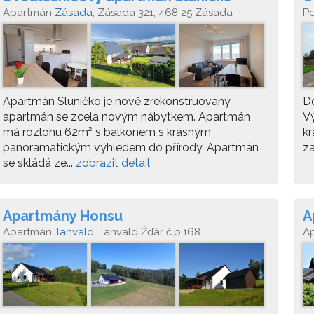
Apartmán
Zásada
, Zásada 321, 468 25 Zásada
P
Ta
Apartmán Sluníčko je nově zrekonstruovaný
Do
apartmán se zcela novým nábytkem. Apartmán
Vý
má rozlohu 62m² s balkonem s krásným
kr
panoramatickým výhledem do přírody. Apartmán
za
se skládá ze...
zobrazit detail
Apartmány Honsu
A
Apartmán
Tanvald
, Tanvald Žďár č.p.168
A