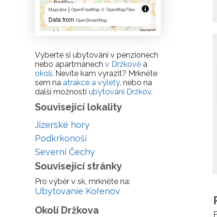
|
MapLibre
OpenFreeMap
© OpenMapTiles
Data from
OpenStreetMap
Vyberte si ubytování v penzionech
nebo apartmánech
v Držkově
a
okolí
. Nevíte kam vyrazit? Mrkněte
sem na
atrakce a výlety
, nebo na
další možnosti
ubytování Držkov
.
Související lokality
Jizerské hory
Podkrkonoší
Severní Čechy
Související stránky
Pro výběr v sk, mrkněte na:
Ubytovanie Kořenov
Okolí Držkova
P