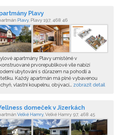
partmány Plavy
partmán
Plavy
, Plavy 197, 468 46
ylové apartmány Plavy umístěné v
konstruované prvorepublikové vile nabízí
derní ubytování s důrazem na pohodlí a
stetiku. Každý apartmán má plně vybavenou
chyň, vlastní koupelnu, obývací...
zobrazit detail
ellness domeček v Jizerkách
partmán
Velké Hamry
, Velké Hamry 97, 468 45