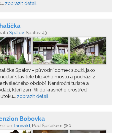
k...
zobrazit detail
hatička
hata
Spálov
, Spálov 43
atička Spálov - původní domek sloužil jako
ncelář stavitele blízkého mostu a pochází z
ziválečného období. Nenároční turisté a
dáci, kteří zamířili do krásného prostředí
utoku...
zobrazit detail
enzion Bobovka
enzion
Tanvald
, Pod Špičákem 580