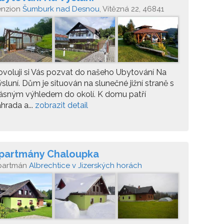
enzion
Šumburk nad Desnou
, Vítězná 22, 46841
nvald - Šumburk nad Desnou
voluji si Vás pozvat do našeho Ubytování Na
sluní. Dům je situován na slunečné jižní straně s
ásným výhledem do okolí. K domu patří
hrada a...
zobrazit detail
partmány Chaloupka
partmán
Albrechtice v Jizerských horách