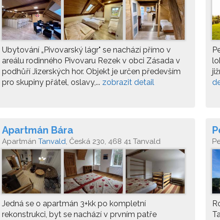
Ubytování „Pivovarský lágr" se nachází přímo v
Pe
areálu rodinného Pivovaru Rezek v obci Zásada v
lo
podhůří Jizerských hor. Objekt je určen především
ji
pro skupiny přátel, oslavy,...
zobrazit detail
de
Apartmán Bára
P
Apartmán
Tanvald
, Česká 230, 468 41 Tanvald
P
Jedná se o apartmán 3+kk po kompletní
Ro
rekonstrukci, byt se nachází v prvním patře
Ta