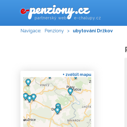
penziony.cz
e-
partnerský web e-chalupy.cz
Navigace:
Penziony
>
ubytování Držkov
+ zvětšit mapu