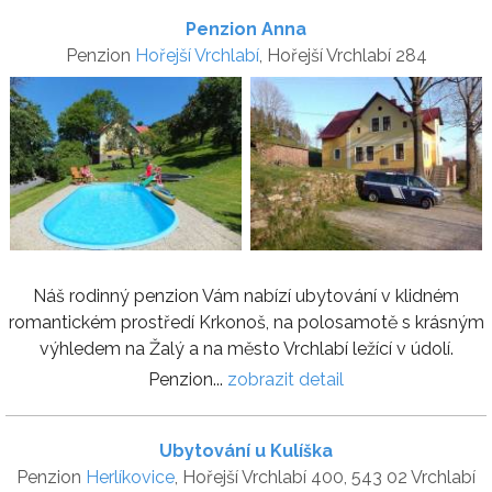
Penzion Anna
Penzion
Hořejší Vrchlabí
, Hořejší Vrchlabí 284
Náš rodinný penzion Vám nabízí ubytování v klidném
romantickém prostředí Krkonoš, na polosamotě s krásným
výhledem na Žalý a na město Vrchlabí ležící v údolí.
Penzion...
zobrazit detail
Ubytování u Kulíška
Penzion
Herlíkovice
, Hořejší Vrchlabí 400, 543 02 Vrchlabí