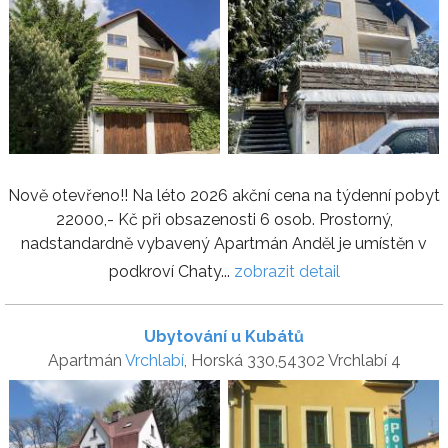
Nově otevřeno!! Na léto 2026 akční cena na týdenní pobyt
22000,- Kč při obsazenosti 6 osob. Prostorný,
nadstandardně vybavený Apartmán Anděl je umístěn v
podkroví Chaty...
zobrazit detail
Ubytování u Kubátů
Apartmán
Vrchlabí
, Horská 330,54302 Vrchlabí 4