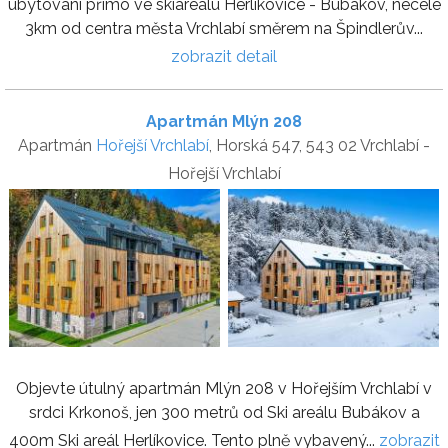
ubytování přímo ve skiareálu Herlíkovice - Bubákov, necelé
3km od centra města Vrchlabí směrem na Špindlerův...
zobrazit detail
Apartmán Mlýn 208
Apartmán
Hořejší Vrchlabí
, Horská 547, 543 02 Vrchlabí -
Hořejší Vrchlabí
Objevte útulný apartmán Mlýn 208 v Hořejším Vrchlabí v
srdci Krkonoš, jen 300 metrů od Ski areálu Bubákov a
400m Ski areál Herlíkovice. Tento plně vybavený...
zobrazit