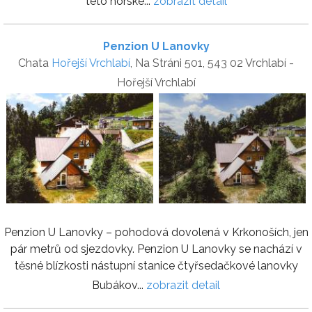
této horské...
zobrazit detail
Penzion U Lanovky
Chata
Hořejší Vrchlabí
, Na Stráni 501, 543 02 Vrchlabí -
Hořejší Vrchlabí
Penzion U Lanovky – pohodová dovolená v Krkonoších, jen
pár metrů od sjezdovky. Penzion U Lanovky se nachází v
těsné blízkosti nástupní stanice čtyřsedačkové lanovky
Bubákov...
zobrazit detail