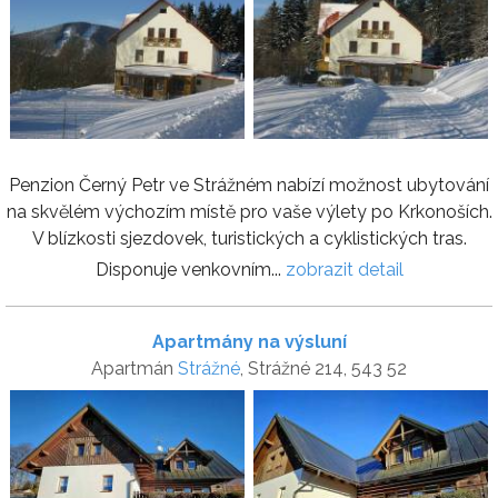
Penzion Černý Petr ve Strážném nabízí možnost ubytování
na skvělém výchozím místě pro vaše výlety po Krkonoších.
V blízkosti sjezdovek, turistických a cyklistických tras.
Disponuje venkovním...
zobrazit detail
Apartmány na výsluní
Apartmán
Strážné
, Strážné 214, 543 52