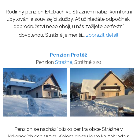
Rodinný penzion Erlebach ve Strážném nabízí komfortní
ubytování a související služby. Ať už hledáte odpočinek,
dobrodružství nebo obojí, u nás zažijete perfektní
dovolenou. Strážné je menší...
zobrazit detail
Penzion Protěž
Penzion
Strážné
, Strážné 220
Penzion se nachází blízko centra obce Strážné v
Krkonoších cca 150m. Kolem domu je velká zahrada s