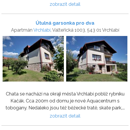
zobrazit detail
Útulná garsonka pro dva
Apartmán
Vrchlabí
, Valteřická 1003, 543 01 Vrchlabí
Chata se nachází na okraji města Vrchlabí poblíž rybníku
Kačák. Cca 200m od domu je nové Aquacentrum s
tobogany. Nedaleko jsou též běžecké tratě, skate park,...
zobrazit detail