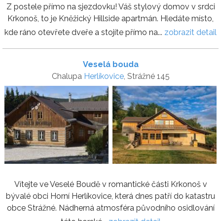
Z postele přímo na sjezdovku! Váš stylový domov v srdci
Krkonoš, to je Kněžický Hillside apartmán. Hledáte místo,
kde ráno otevřete dveře a stojíte přímo na...
zobrazit detail
Veselá bouda
Chalupa
Herlíkovice
, Strážné 145
Vítejte ve Veselé Boudě v romantické části Krkonoš v
bývalé obci Horní Herlíkovice, která dnes patří do katastru
obce Strážné. Nádherná atmosféra původního osidlování