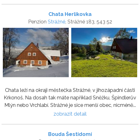
Chata Herlikovka
Penzion
Strážné
, Strážné 183, 543 52
Chata leží na okraji městečka Strážné, v jihozápadní části
Krkonoš. Na dosah tak máte například Sněžku, Špindlerův
Mlýn nebo Vrchlabí. Strážné je sice menší obec, nicméně...
zobrazit detail
Bouda Šestidomí