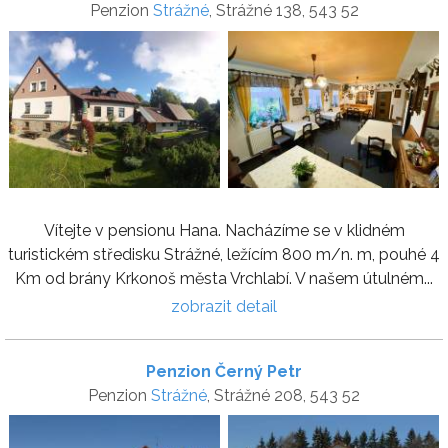
Penzion
Strážné
, Strážné 138, 543 52
Vítejte v pensionu Hana. Nacházíme se v klidném
turistickém středisku Strážné, ležícím 800 m/n. m, pouhé 4
Km od brány Krkonoš města Vrchlabí. V našem útulném...
zobrazit detail
Penzion Černý Petr
Penzion
Strážné
, Strážné 208, 543 52