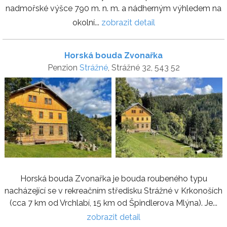
nadmořské výšce 790 m. n. m. a nádherným výhledem na
okolní...
zobrazit detail
Horská bouda Zvonařka
Penzion
Strážné
, Strážné 32, 543 52
Horská bouda Zvonařka je bouda roubeného typu
nacházející se v rekreačním středisku Strážné v Krkonoších
(cca 7 km od Vrchlabí, 15 km od Špindlerova Mlýna). Je...
zobrazit detail