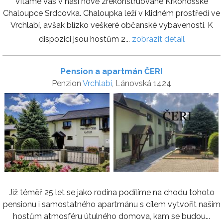
Vítáme Vás v naší nově zrekonstruované Krkonošské
Chaloupce Srdcovka. Chaloupka leží v klidném prostředí ve
Vrchlabí, avšak blízko veškeré občanské vybavenosti. K
dispozici jsou hostům 2...
zobrazit detail
Pension a apartmán ČERI
Penzion
Vrchlabí
, Lánovská 1424
Již téměř 25 let se jako rodina podílíme na chodu tohoto
pensionu i samostatného apartmánu s cílem vytvořit našim
hostům atmosféru útulného domova, kam se budou...