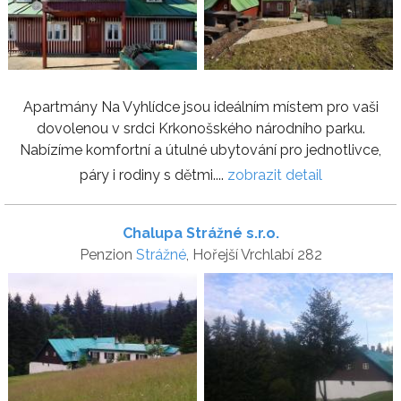
Apartmány Na Vyhlídce jsou ideálním místem pro vaši
dovolenou v srdci Krkonošského národního parku.
Nabízíme komfortní a útulné ubytování pro jednotlivce,
páry i rodiny s dětmi....
zobrazit detail
Chalupa Strážné s.r.o.
Penzion
Strážné
, Hořejší Vrchlabí 282