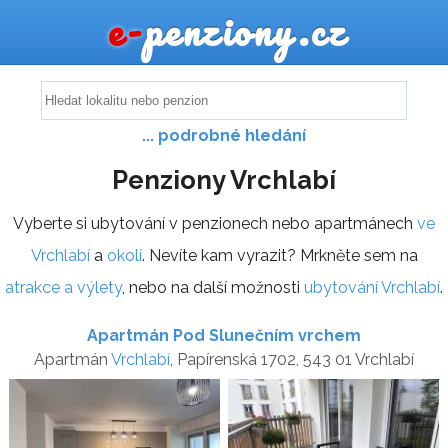
e-
penziony.cz
... podrobné hledání
Penziony Vrchlabí
Vyberte si ubytování v penzionech nebo apartmánech
ve
Vrchlabí
a
okolí
. Nevíte kam vyrazit? Mrkněte sem na
atrakce a výlety
, nebo na další možnosti
ubytování Vrchlabí
.
Apartmán Pod Slunečním vrchem
Apartmán
Vrchlabí
, Papírenská 1702, 543 01 Vrchlabí