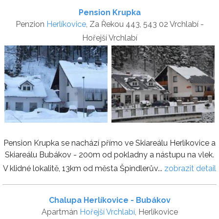
Pension Krupka
Penzion
Herlíkovice
, Za Řekou 443, 543 02 Vrchlabí -
Hořejší Vrchlabí
Pension Krupka se nachází přímo ve Skiareálu Herlíkovice a
Skiareálu Bubákov - 200m od pokladny a nástupu na vlek.
V klidné lokalitě, 13km od města Špindlerův...
zobrazit detail
Chalupa Herlíkovice - Bubákov
Apartmán
Hořejší Vrchlabí
, Herlíkovice