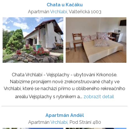
Chata u Kačáku
Apartmán
Vrchlabí
, Valteřická 1003
Chata Vrchlabí - Vejsplachy - ubytování Krkonoše.
Nabízíme pronájem nově zrekonstruované chaty ve
Vrchlabí, které se nachází přímo u oblíbeného rekreačního
areálu Vejsplachy s rybníkem a...
zobrazit detail
Apartmán Anděl
Apartmán
Vrchlabí
, Pod Strání 480