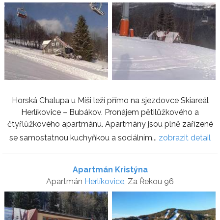
Horská Chalupa u Míši leží přímo na sjezdovce Skiareál
Herlíkovice – Bubákov. Pronájem pětilůžkového a
čtyřlůžkového apartmánu. Apartmány jsou plně zařízené
se samostatnou kuchyňkou a sociálním...
zobrazit detail
Apartmán Kristýna
Apartmán
Herlíkovice
, Za Řekou 96