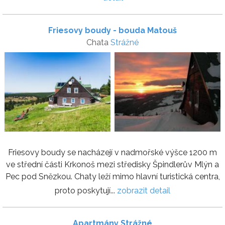
Friesovy boudy - bouda Matouš
Chata
Strážné
Friesovy boudy se nacházejí v nadmořské výšce 1200 m
ve střední části Krkonoš mezi středisky Špindlerův Mlýn a
Pec pod Snězkou. Chaty leží mimo hlavní turistická centra,
proto poskytují...
zobrazit detail
Apartmány Strážné