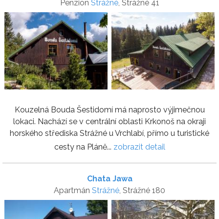
Penzion
Strážné
, Strážné 41
Kouzelná Bouda Šestidomí má naprosto výjimečnou
lokaci. Nachází se v centrální oblasti Krkonoš na okraji
horského střediska Strážné u Vrchlabí, přímo u turistické
cesty na Pláně...
zobrazit detail
Chata Jawa
Apartmán
Strážné
, Strážné 180