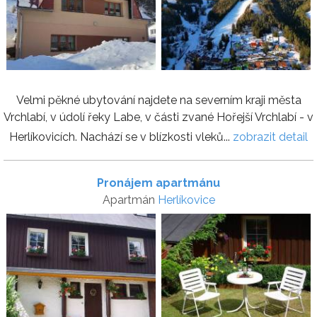
Velmi pěkné ubytování najdete na severním kraji města
Vrchlabí, v údolí řeky Labe, v části zvané Hořejší Vrchlabí - v
Herlíkovicích. Nachází se v blízkosti vleků...
zobrazit detail
Pronájem apartmánu
Apartmán
Herlíkovice