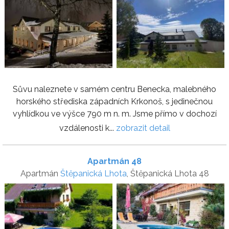
Sůvu naleznete v samém centru Benecka, malebného
horského střediska západních Krkonoš, s jedinečnou
vyhlídkou ve výšce 790 m n. m. Jsme přímo v dochozí
vzdálenosti k...
zobrazit detail
Apartmán 48
Apartmán
Štěpanická Lhota
, Štěpanická Lhota 48