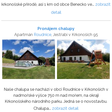
krkonošské přírodě, asi 1 km od obce Benecko ve...
zobrazit
detail
Pronájem chalupy
Apartmán
Roudnice
, Jestřabí v Krkonoších 95
Naše chalupa se nachází v obci Roudnice v Krkonoších v
nadmořské výšce 750 m nad mořem, na okraji
Krkonošského národního parku. Jedná se o novostavbu.
Chalupa...
zobrazit detail