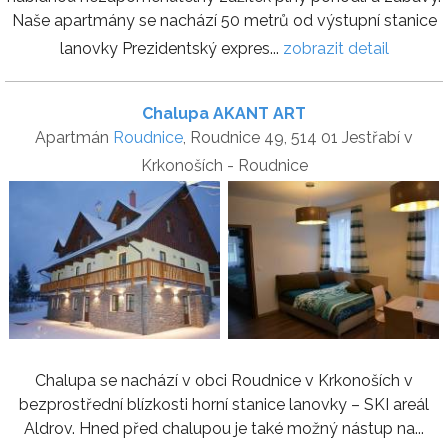
Naše apartmány se nachází 50 metrů od výstupní stanice
lanovky Prezidentský expres...
zobrazit detail
Chalupa AKANT ART
Apartmán
Roudnice
, Roudnice 49, 514 01 Jestřabí v
Krkonoších - Roudnice
Chalupa se nachází v obci Roudnice v Krkonoších v
bezprostřední blízkosti horní stanice lanovky – SKI areál
Aldrov. Hned před chalupou je také možný nástup na...