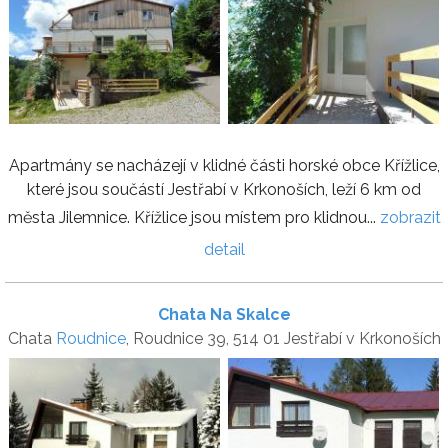
Apartmány se nacházejí v klidné části horské obce Křížlice,
které jsou součástí Jestřabí v Krkonoších, leží 6 km od
města Jilemnice. Křížlice jsou místem pro klidnou...
zobrazit
detail
Chata Na Skalce
Chata
Roudnice
, Roudnice 39, 514 01 Jestřabí v Krkonoších