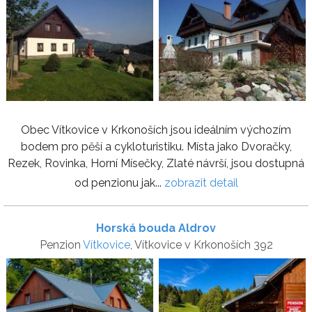
Obec Vítkovice v Krkonoších jsou ideálním výchozím
bodem pro pěší a cykloturistiku. Místa jako Dvoračky,
Rezek, Rovinka, Horní Mísečky, Zlaté návrší, jsou dostupná
od penzionu jak...
zobrazit detail
Horská bouda Aldrov
Penzion
Vítkovice
, Vítkovice v Krkonoších 392