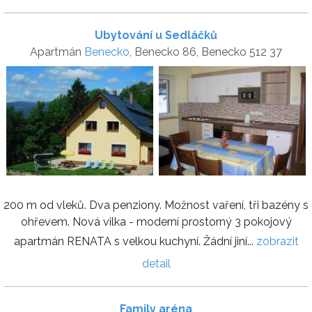
Ubytování u Sedláčků
Apartmán
Benecko
, Benecko 86, Benecko 512 37
200 m od vleků. Dva penziony. Možnost vaření, tři bazény s
ohřevem. Nová vilka - moderní prostorný 3 pokojový
apartmán RENATA s velkou kuchyní. Žádní jiní...
zobrazit
detail
Family aréna