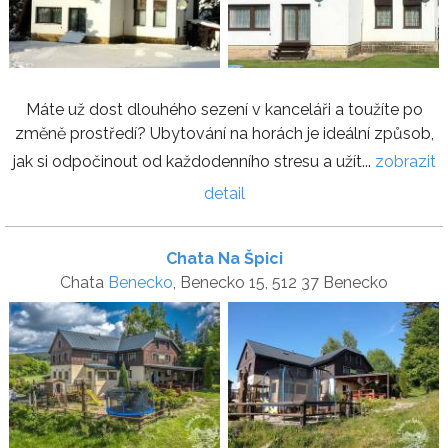
Máte už dost dlouhého sezení v kanceláři a toužíte po
změně prostředí? Ubytování na horách je ideální způsob,
jak si odpočinout od každodenního stresu a užít...
zobrazit
detail
Chata Na Špici
Chata
Benecko
, Benecko 15, 512 37 Benecko