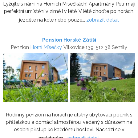
Lyžujte s námi na Horních Mísečkách! Apartmány Petr mají
perfektní umístění v zimě i v létě. V létě choďte po horách,
jezděte na kole nebo pouze...
zobrazit detail
Pension Horské Zátiší
Penzion
Horní Mísečky
, Vítkovice 139, 512 38 Semily
Rodinný penzion na horách je útulný ubytovací podnik s
přátelskou a domácí atmosférou, vedený s důrazem na
osobní přístup ke každému hostovi. Nachází se v