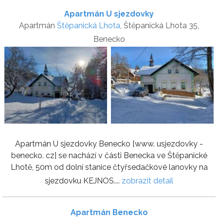
Apartmán U sjezdovky
Apartmán
Štěpanická Lhota
, Štěpanická Lhota 35,
Benecko
Apartmán U sjezdovky Benecko [www. usjezdovky -
benecko. cz] se nachází v části Benecka ve Štěpanické
Lhotě, 50m od dolní stanice čtyřsedačkové lanovky na
sjezdovku KEJNOS....
zobrazit detail
Apartmán Benecko