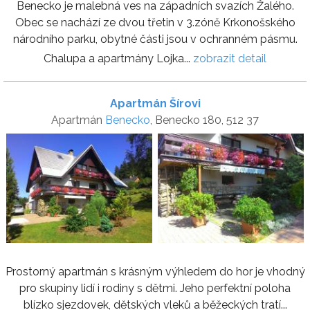
Benecko je malebná ves na západních svazích Žalého.
Obec se nachází ze dvou třetin v 3.zóně Krkonošského
národního parku, obytné části jsou v ochranném pásmu.
Chalupa a apartmány Lojka...
zobrazit detail
Apartmán Šírovi
Apartmán
Benecko
, Benecko 180, 512 37
Prostorný apartmán s krásným výhledem do hor je vhodný
pro skupiny lidí i rodiny s dětmi. Jeho perfektní poloha
blízko sjezdovek, dětských vleků a běžeckých tratí...