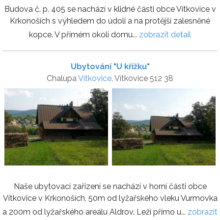
Budova č. p. 405 se nachází v klidné části obce Vítkovice v
Krkonoších s výhledem do údolí a na protější zalesněné
kopce. V přímém okolí domu...
zobrazit detail
Ubytování "U křížku"
Chalupa
Vítkovice
, Vítkovice 512 38
Naše ubytovací zařízení se nachází v horní části obce
Vítkovice v Krkonoších, 50m od lyžařského vleku Vurmovka
a 200m od lyžařského areálu Aldrov. Leží přímo u...
zobrazit