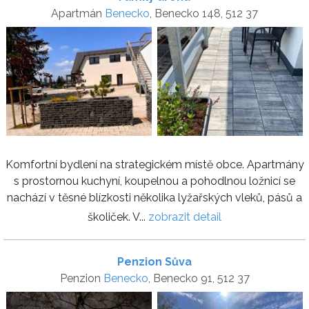
Apartmán
Benecko
, Benecko 148, 512 37
Komfortní bydlení na strategickém místě obce. Apartmány
s prostornou kuchyní, koupelnou a pohodlnou ložnicí se
nachází v těsné blízkosti několika lyžařských vleků, pásů a
školiček. V...
zobrazit detail
Penzion Sůva
Penzion
Benecko
, Benecko 91, 512 37