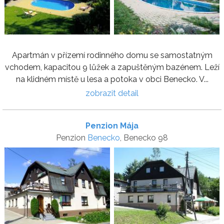
Apartmán v přízemí rodinného domu se samostatným
vchodem, kapacitou 9 lůžek a zapuštěným bazénem. Leží
na klidném místě u lesa a potoka v obci Benecko. V...
zobrazit detail
Penzion Mája
Penzion
Benecko
, Benecko 98