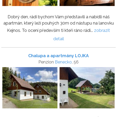
Dobrý den, rádi bychom Vám představili a nabídli náš
apartmán, který leží pouhých 30m od nástupu na lanovku
Kejnos. To ocení především ti kteří ráno rádi...
zobrazit
detail
Chalupa a apartmány LOJKA
Penzion
Benecko
, 56