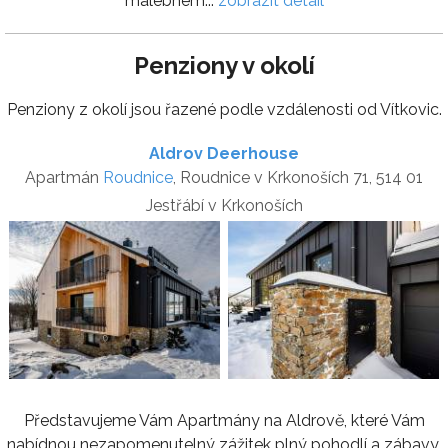
malebném...
zobrazit detail
Penziony v okolí
Penziony z okolí jsou řazené podle vzdálenosti od Vítkovic.
Aldrov Deerhouse
Apartmán
Roudnice
, Roudnice v Krkonoších 71, 514 01
Jestřábí v Krkonoších
Představujeme Vám Apartmány na Aldrově, které Vám
nabídnou nezapomenutelný zážitek plný pohodlí a zábavy.