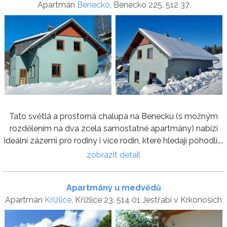
Apartmán
Benecko
, Benecko 225, 512 37
Tato světlá a prostorná chalupa na Benecku (s možným
rozdělením na dva zcela samostatné apartmány) nabízí
ideální zázemí pro rodiny i více rodin, které hledají pohodlí,...
zobrazit detail
Apartmány u medvědů
Apartmán
Křížlice
, Křížlice 23, 514 01 Jestřabí v Krkonoších