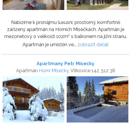
Nabízíme k pronájmu luxusní, prostorný, komfortně
zařízený apartmán na Horních Mísečkách. Apartmán je
mezonetový o velikosti 102m² s balkonem na jižní stranu.
Apartmán je umístěn ve...
zobrazit detail
Apartmany Petr Mísečky
Apartmán
Horní Mísečky
, Vítkovice 142, 512 38