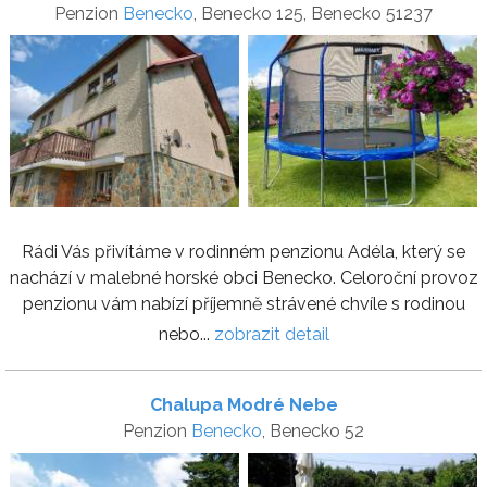
Penzion
Benecko
, Benecko 125, Benecko 51237
Rádi Vás přivítáme v rodinném penzionu Adéla, který se
nachází v malebné horské obci Benecko. Celoroční provoz
penzionu vám nabízí příjemně strávené chvíle s rodinou
nebo...
zobrazit detail
Chalupa Modré Nebe
Penzion
Benecko
, Benecko 52