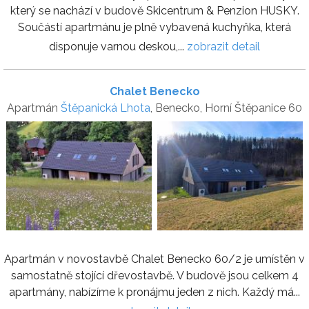
který se nachází v budově Skicentrum & Penzion HUSKY.
Součástí apartmánu je plně vybavená kuchyňka, která
disponuje varnou deskou,...
zobrazit detail
Chalet Benecko
Apartmán
Štěpanická Lhota
, Benecko, Horní Štěpanice 60
Apartmán v novostavbě Chalet Benecko 60/2 je umístěn v
samostatně stojící dřevostavbě. V budově jsou celkem 4
apartmány, nabízíme k pronájmu jeden z nich. Každý má...