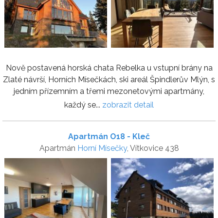
Nově postavená horská chata Rebelka u vstupní brány na
Zlaté návrší, Horních Mísečkách, ski areál Špindlerův Mlýn, s
jedním přízemním a třemi mezonetovými apartmány,
každý se...
zobrazit detail
Apartmán O18 - Kleč
Apartmán
Horní Mísečky
, Vítkovice 438