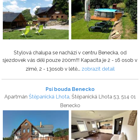
Stylová chalupa se nachází v centru Benecka, od
sjezdovek vás dělí pouze 200m!!! Kapacita je 2 - 16 osob v
zimě, 2 - 13osob v létě...
zobrazit detail
Psí bouda Benecko
Apartmán
Štěpanická Lhota
, Štěpanická Lhota 53, 514 01
Benecko