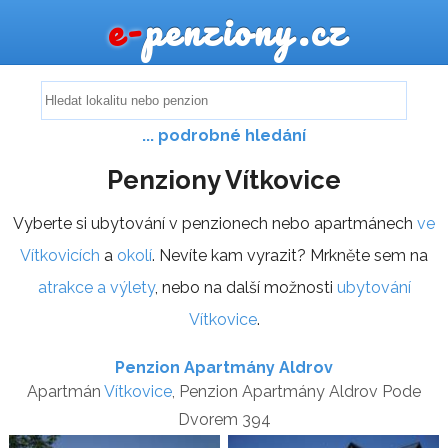
e-
penziony.cz
... podrobné hledání
Penziony Vítkovice
Vyberte si ubytování v penzionech nebo apartmánech
ve
Vítkovicích
a
okolí
. Nevíte kam vyrazit? Mrkněte sem na
atrakce a výlety
, nebo na další možnosti
ubytování
Vítkovice
.
Penzion Apartmány Aldrov
Apartmán
Vítkovice
, Penzion Apartmány Aldrov Pode
Dvorem 394