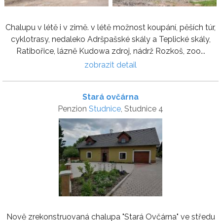
Chalupu v létě i v zimě. v létě možnost koupání, pěších túr,
cyklotrasy, nedaleko Adršpašské skály a Teplické skály,
Ratibořice, lázně Kudowa zdroj, nádrž Rozkoš, zoo...
zobrazit detail
Stará ovčárna
Penzion
Studnice
, Studnice 4
Nově zrekonstruovaná chalupa "Stará Ovčárna" ve středu