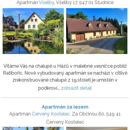
Apartmán
Všeliby
, Všeliby 17, 547 01 Studnice
Vítáme Vás na chalupě u Házů v malebné vesničce poblíž
Ratibořic. Nově vybudovaný apartmán se nachází v citlivě
zrekonstruované chalupě z 19.století je umístěn v
podkroví...
zobrazit detail
Apartmán za lesem
Apartmán
Červený Kostelec
, Za Občinou 60, 549 41
Červený Kostelec