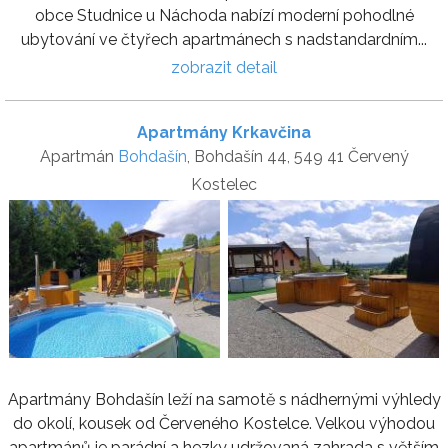
obce Studnice u Náchoda nabízí moderní pohodlné
ubytování ve čtyřech apartmánech s nadstandardním...
zobrazit detail
Apartmány Krkavčina
Apartmán
Bohdašín
, Bohdašín 44, 549 41 Červený
Kostelec
Apartmány Bohdašín leží na samotě s nádhernými výhledy
do okolí, kousek od Červeného Kostelce. Velkou výhodou
apartmánů je parádní a hezky udržovaná zahrada s větším