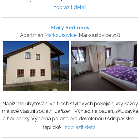
zobrazit detail
Starý Sedloňov
Apartmán
Markoušovice
, Markoušovice 218
Nabízíme ubytování ve třech stylových pokojích kdy každý
má své vlastní sociální zařízení. Výhled na bazén, skluzavka
a houpačky. Výborná poloha pro dovolenou (Adršpašsko -
teplické...
zobrazit detail