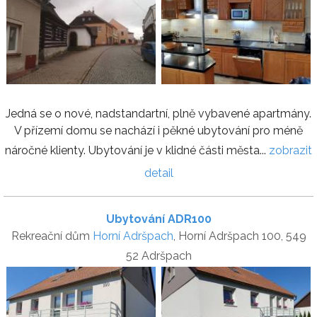
Jedná se o nové, nadstandartní, plně vybavené apartmány.
V přízemí domu se nachází i pěkné ubytování pro méně
náročné klienty. Ubytování je v klidné části města...
zobrazit
detail
Ubytování ADR100
Rekreační dům
Horní Adršpach
, Horní Adršpach 100, 549
52 Adršpach