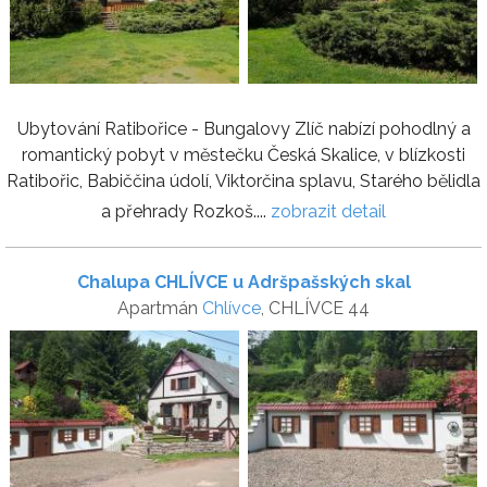
Ubytování Ratibořice - Bungalovy Zlíč nabízí pohodlný a
romantický pobyt v městečku Česká Skalice, v blízkosti
Ratibořic, Babiččina údolí, Viktorčina splavu, Starého bělidla
a přehrady Rozkoš....
zobrazit detail
Chalupa CHLÍVCE u Adršpašských skal
Apartmán
Chlívce
, CHLÍVCE 44