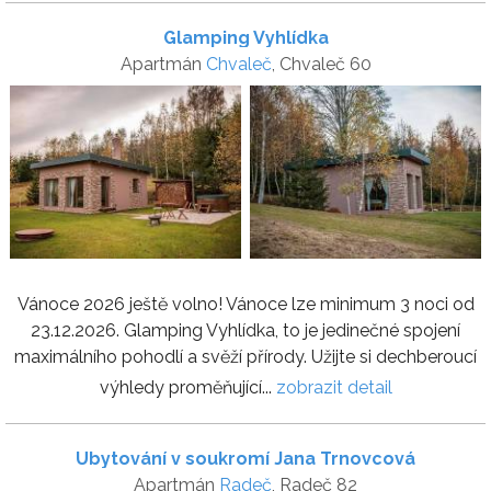
Glamping Vyhlídka
Apartmán
Chvaleč
, Chvaleč 60
Vánoce 2026 ještě volno! Vánoce lze minimum 3 noci od
23.12.2026. Glamping Vyhlídka, to je jedinečné spojení
maximálního pohodlí a svěží přírody. Užijte si dechberoucí
výhledy proměňující...
zobrazit detail
Ubytování v soukromí Jana Trnovcová
Apartmán
Radeč
, Radeč 82