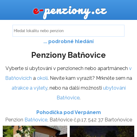
e-
penziony.cz
... podrobné hledání
Penziony Batňovice
Vyberte si ubytování v penzionech nebo apartmánech
v
Batňovicích
a
okolí
. Nevíte kam vyrazit? Mrkněte sem na
atrakce a výlety
, nebo na další možnosti
ubytování
Batňovice
.
Pohodička pod Verpánem
Penzion
Batňovice
, Batňovice č.p.17, 542 37 Bartoňovice