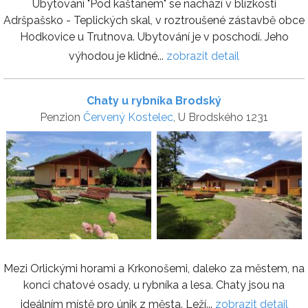
Ubytování "Pod kaštanem" se nachází v blízkosti
Adršpašsko - Teplických skal, v roztroušené zástavbě obce
Hodkovice u Trutnova. Ubytování je v poschodí. Jeho
výhodou je klidné...
zobrazit detail
Chaty u rybníka Brodský
Penzion
Červený Kostelec
, U Brodského 1231
Mezi Orlickými horami a Krkonošemi, daleko za městem, na
konci chatové osady, u rybníka a lesa. Chaty jsou na
ideálním místě pro únik z města. Leží...
zobrazit detail