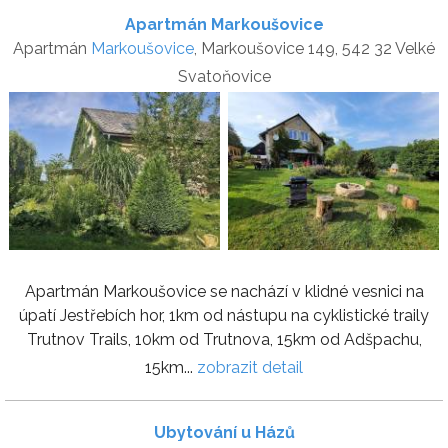
Apartmán Markoušovice
Apartmán
Markoušovice
, Markoušovice 149, 542 32 Velké
Svatoňovice
Apartmán Markoušovice se nachází v klidné vesnici na
úpatí Jestřebích hor, 1km od nástupu na cyklistické traily
Trutnov Trails, 10km od Trutnova, 15km od Adšpachu,
15km...
zobrazit detail
Ubytování u Házů