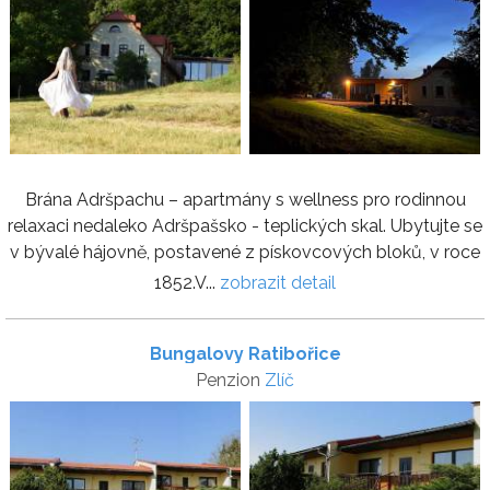
Brána Adršpachu – apartmány s wellness pro rodinnou
relaxaci nedaleko Adršpašsko - teplických skal. Ubytujte se
v bývalé hájovně, postavené z pískovcových bloků, v roce
1852.V...
zobrazit detail
Bungalovy Ratibořice
Penzion
Zlíč