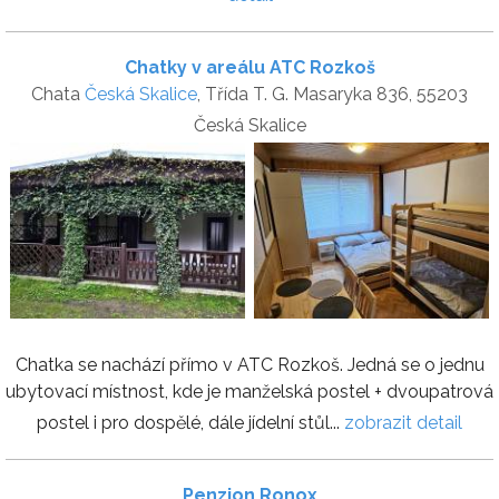
Chatky v areálu ATC Rozkoš
Chata
Česká Skalice
, Třída T. G. Masaryka 836, 55203
Česká Skalice
Chatka se nachází přímo v ATC Rozkoš. Jedná se o jednu
ubytovací místnost, kde je manželská postel + dvoupatrová
postel i pro dospělé, dále jídelní stůl...
zobrazit detail
Penzion Ronox