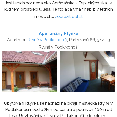
Jestřebích hor nedaleko Adršpašsko - Teplických skal, v
klidném prostředí u lesa. Tento apartmán nabízí v letních
měsících...
zobrazit detail
Apartmány Rtyňka
Apartmán
Rtyně v Podkrkonoší
, Partyzánů 66, 542 33
Rtyně v Podkrkonoší
Ubytování Rtyňka se nachází na okraji městečka Rtyně v
Podkrkonoší necelé 2km od centra a pouhých 200m od
lesa. Ubytování ve Rtyni v Podkrkonoší je ideálním...