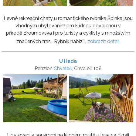
Levné rekreační chaty u romantického rybníka Špinka jsou
vhodným ubytováním pro klidnou dovolenou v
přírodě Broumovska i pro turisty a cyklisty s množstvím
značených tras. Rybník nabízí...
zobrazit detail
U Hada
Penzion
Chvaleč
, Chvaleč 108
Ubytovaní v soukromí na klidném místě u lesa na okraji