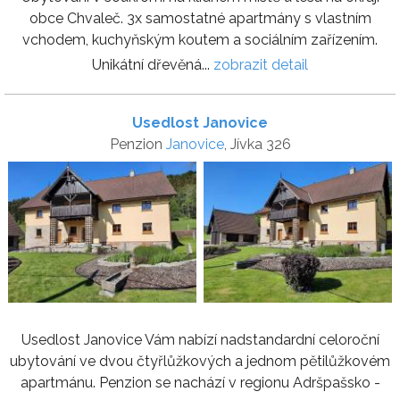
obce Chvaleč. 3x samostatné apartmány s vlastním
vchodem, kuchyňským koutem a sociálním zařízením.
Unikátní dřevěná...
zobrazit detail
Usedlost Janovice
Penzion
Janovice
, Jívka 326
Usedlost Janovice Vám nabízí nadstandardní celoroční
ubytování ve dvou čtyřlůžkových a jednom pětilůžkovém
apartmánu. Penzion se nachází v regionu Adršpašsko -