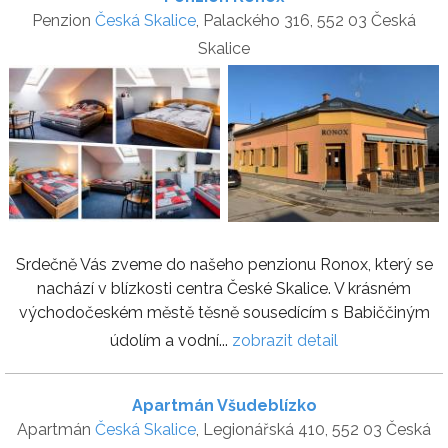
Penzion
Česká Skalice
, Palackého 316, 552 03 Česká
Skalice
Srdečně Vás zveme do našeho penzionu Ronox, který se
nachází v blízkosti centra České Skalice. V krásném
východočeském městě těsně sousedícím s Babiččiným
údolím a vodní...
zobrazit detail
Apartmán Všudeblízko
Apartmán
Česká Skalice
, Legionářská 410, 552 03 Česká