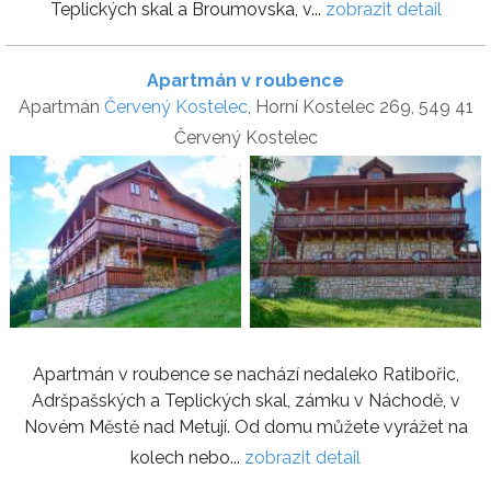
Teplických skal a Broumovska, v...
zobrazit detail
Apartmán v roubence
Apartmán
Červený Kostelec
, Horní Kostelec 269, 549 41
Červený Kostelec
Apartmán v roubence se nachází nedaleko Ratibořic,
Adršpašských a Teplických skal, zámku v Náchodě, v
Novém Městě nad Metují. Od domu můžete vyrážet na
kolech nebo...
zobrazit detail