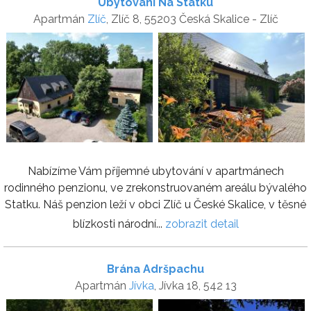
Ubytování Na Statku
Apartmán
Zlíč
, Zlíč 8, 55203 Česká Skalice - Zlíč
Nabízíme Vám příjemné ubytování v apartmánech
rodinného penzionu, ve zrekonstruovaném areálu bývalého
Statku. Náš penzion leží v obci Zlíč u České Skalice, v těsné
blízkosti národní...
zobrazit detail
Brána Adršpachu
Apartmán
Jívka
, Jívka 18, 542 13