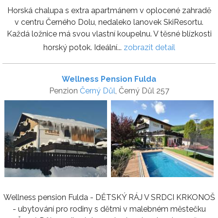
Horská chalupa s extra apartmánem v oplocené zahradě
v centru Černého Dolu, nedaleko lanovek SkiResortu.
Každá ložnice má svou vlastní koupelnu. V těsné blízkosti
horský potok. Ideální...
zobrazit detail
Wellness Pension Fulda
Penzion
Černý Důl
, Černý Důl 257
Wellness pension Fulda - DĚTSKÝ RÁJ V SRDCI KRKONOŠ
- ubytování pro rodiny s dětmi v malebném městečku