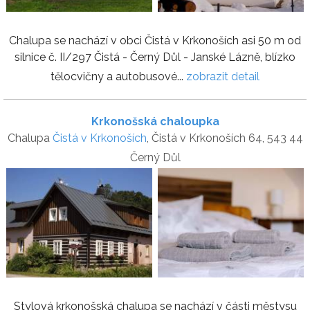
Chalupa se nachází v obci Čistá v Krkonoších asi 50 m od
silnice č. II/297 Čistá - Černý Důl - Janské Lázně, blízko
tělocvičny a autobusové...
zobrazit detail
Krkonošská chaloupka
Chalupa
Čistá v Krkonoších
, Čistá v Krkonoších 64, 543 44
Černý Důl
Stylová krkonošská chalupa se nachází v části městysu