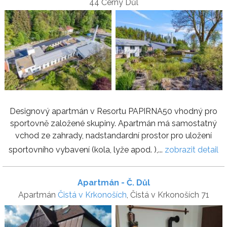
44 Černý Důl
Designový apartmán v Resortu PAPIRNA50 vhodný pro
sportovně založené skupiny. Apartmán má samostatný
vchod ze zahrady, nadstandardní prostor pro uložení
sportovního vybavení (kola, lyže apod. ),...
zobrazit detail
Apartmán - Č. Důl
Apartmán
Čistá v Krkonoších
, Čistá v Krkonoších 71