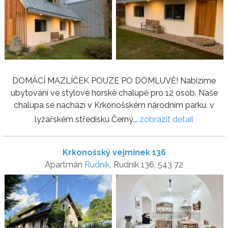
DOMÁCÍ MAZLÍČEK POUZE PO DOMLUVĚ! Nabízíme
ubytování ve stylové horské chalupě pro 12 osob. Naše
chalupa se nachází v Krkonošském národním parku, v
lyžařském středisku Černý...
zobrazit detail
Krkonošský vejminek 136
Apartmán
Rudník
, Rudník 136, 543 72