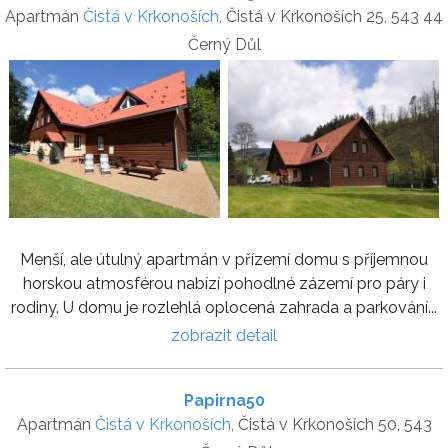
Apartmán
Čistá v Krkonoších
, Čistá v Krkonoších 25, 543 44
Černý Důl
Menší, ale útulný apartmán v přízemí domu s příjemnou
horskou atmosférou nabízí pohodlné zázemí pro páry i
rodiny. U domu je rozlehlá oplocená zahrada a parkování...
zobrazit detail
Papirna50
Apartmán
Čistá v Krkonoších
, Čistá v Krkonoších 50, 543