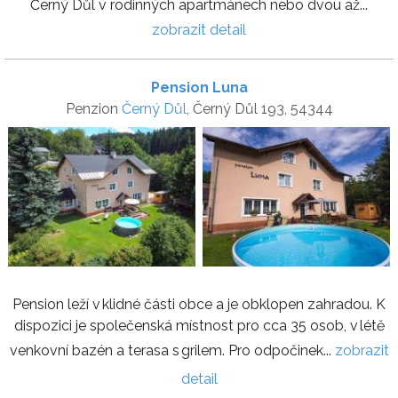
Černý Důl v rodinných apartmánech nebo dvou až...
zobrazit detail
Pension Luna
Penzion
Černý Důl
, Černý Důl 193, 54344
Pension leží v klidné části obce a je obklopen zahradou. K
dispozici je společenská místnost pro cca 35 osob, v létě
venkovní bazén a terasa s grilem. Pro odpočinek...
zobrazit
detail