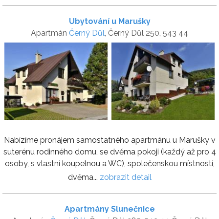
Ubytování u Marušky
Apartmán
Černý Důl
, Černý Důl 250, 543 44
Nabízíme pronájem samostatného apartmánu u Marušky v
suterénu rodinného domu, se dvěma pokoji (každý až pro 4
osoby, s vlastní koupelnou a WC), společenskou místností,
dvěma...
zobrazit detail
Apartmány Slunečnice