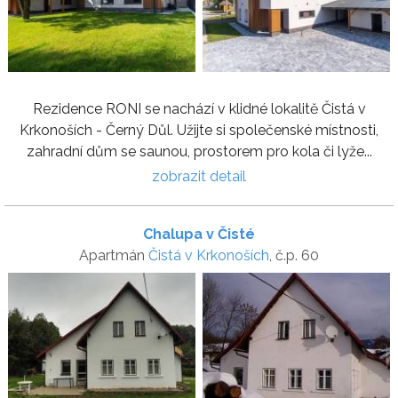
Rezidence RONI se nachází v klidné lokalitě Čistá v
Krkonoších - Černý Důl. Užijte si společenské místnosti,
zahradní dům se saunou, prostorem pro kola či lyže...
zobrazit detail
Chalupa v Čisté
Apartmán
Čistá v Krkonoších
, č.p. 60