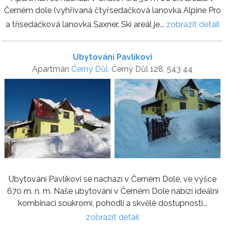
Černém dole (vyhřívaná čtyřsedačková lanovka Alpine Pro
a třísedačková lanovka Saxner. Ski areál je...
zobrazit detail
Ubytování Pavlíkovi
Apartmán
Černý Důl
, Černý Důl 128, 543 44
Ubytování Pavlíkovi se nachází v Černém Dole, ve výšce
670 m. n. m. Naše ubytování v Černém Dole nabízí ideální
kombinaci soukromí, pohodlí a skvělé dostupnosti...
zobrazit detail