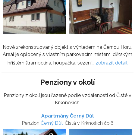
Nově zrekonstruovaný objekt s výhledem na Černou Horu.
Areál je oplocený s vlastním parkovacím místem, dětským
hřištěm (trampolína, houpačka, sezení...
zobrazit detail
Penziony v okolí
Penziony z okolí jsou řazené podle vzdálenosti od Čisté v
Krkonoších.
Apartmány Černý Důl
Penzion
Černý Důl
, Čistá v Krknoších čp.6