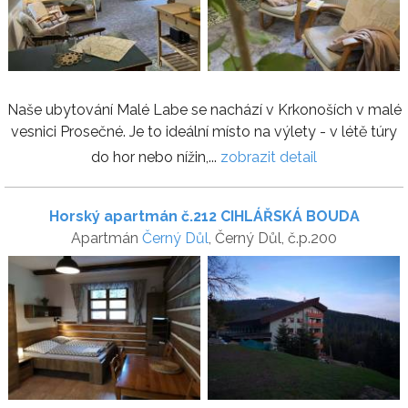
Naše ubytování Malé Labe se nachází v Krkonoších v malé
vesnici Prosečné. Je to ideální místo na výlety - v létě túry
do hor nebo nížin,...
zobrazit detail
Horský apartmán č.212 CIHLÁŘSKÁ BOUDA
Apartmán
Černý Důl
, Černý Důl, č.p.200