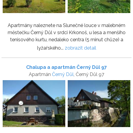
Apartmány naleznete na Slunečné louce v malebném
městečku Černý Důl v srdci Krkonoš, u lesa a menšího
tenisového kurtu, nedaleko centra (5 minut chůze) a
lyžařského...
zobrazit detail
Chalupa a apartmán Černý Důl 97
Apartmán
Černý Důl
, Černý Důl 97