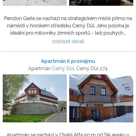
Penzion Gerle se nachází na strategickém místě přímo na
náměstí v horském středisku Černý Důl. Jeho poloha je
ideální pro milovníky zimních sportů - leží pouhých...
zobrazit detail
Apartmán k pronájmu
Apartmán
Černý Důl
, Černý Důl 274
Apartmán se nachází v Chatě Alfa 50 m od Ski areálu v