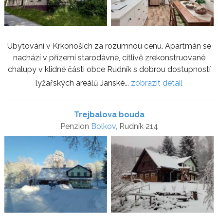
Ubytování v Krkonoších za rozumnou cenu. Apartmán se
nachází v přízemí starodávné, citlivě zrekonstruované
chalupy v klidné části obce Rudník s dobrou dostupností
lyžařských areálů Janské...
zobrazit detail
Trejbalova bouda
Penzion
Bolkov
, Rudník 214