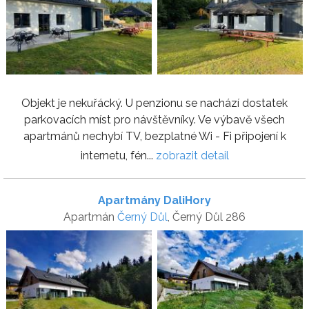
Objekt je nekuřácký. U penzionu se nachází dostatek
parkovacích míst pro návštěvníky. Ve výbavě všech
apartmánů nechybí TV, bezplatné Wi - Fi připojení k
internetu, fén...
zobrazit detail
Apartmány DaliHory
Apartmán
Černý Důl
, Černý Důl 286