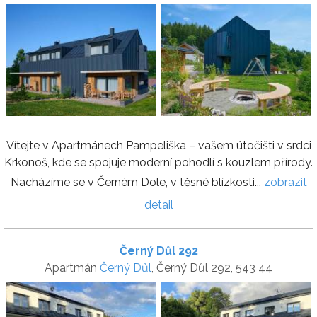
Vítejte v Apartmánech Pampeliška – vašem útočišti v srdci
Krkonoš, kde se spojuje moderní pohodlí s kouzlem přírody.
Nacházíme se v Černém Dole, v těsné blízkosti...
zobrazit
detail
Černý Důl 292
Apartmán
Černý Důl
, Černý Důl 292, 543 44