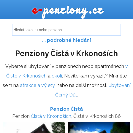
e-
penziony.cz
... podrobné hledání
Penziony Čistá v Krkonoších
Vyberte si ubytování v penzionech nebo apartmánech
v
Čisté v Krkonoších
a
okolí
. Nevíte kam vyrazit? Mrkněte
sem na
atrakce a výlety
, nebo na další možnosti
ubytování
Černý Důl
.
Penzion Čistá
Penzion
Čistá v Krkonoších
, Čistá v Krkonoších 86