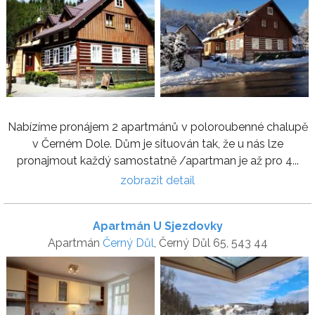
Nabízíme pronájem 2 apartmánů v poloroubenné chalupě
v Černém Dole. Dům je situován tak, že u nás lze
pronajmout každý samostatně /apartman je až pro 4...
zobrazit detail
Apartmán U Sjezdovky
Apartmán
Černý Důl
, Černý Důl 65, 543 44