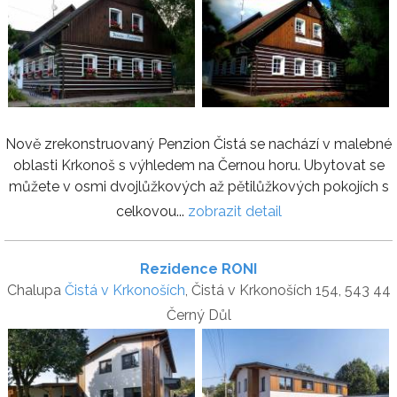
Nově zrekonstruovaný Penzion Čistá se nachází v malebné
oblasti Krkonoš s výhledem na Černou horu. Ubytovat se
můžete v osmi dvojlůžkových až pětilůžkových pokojích s
celkovou...
zobrazit detail
Rezidence RONI
Chalupa
Čistá v Krkonoších
, Čistá v Krkonoších 154, 543 44
Černý Důl