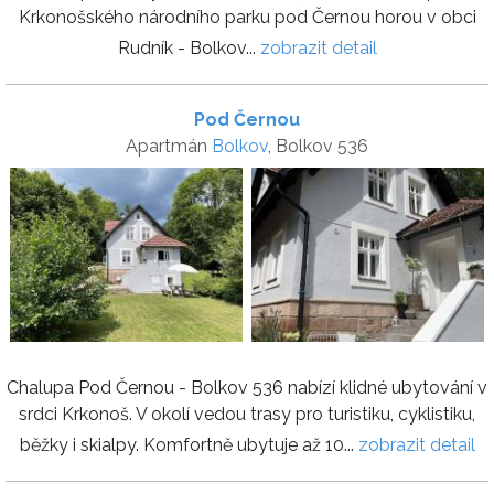
Krkonošského národního parku pod Černou horou v obci
Rudník - Bolkov...
zobrazit detail
Pod Černou
Apartmán
Bolkov
, Bolkov 536
Chalupa Pod Černou - Bolkov 536 nabízí klidné ubytování v
srdci Krkonoš. V okolí vedou trasy pro turistiku, cyklistiku,
běžky i skialpy. Komfortně ubytuje až 10...
zobrazit detail