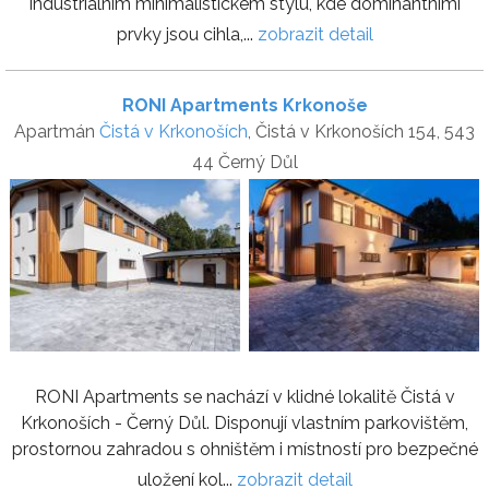
industriálním minimalistickém stylu, kde dominantními
prvky jsou cihla,...
zobrazit detail
RONI Apartments Krkonoše
Apartmán
Čistá v Krkonoších
, Čistá v Krkonoších 154, 543
44 Černý Důl
RONI Apartments se nachází v klidné lokalitě Čistá v
Krkonoších - Černý Důl. Disponují vlastním parkovištěm,
prostornou zahradou s ohništěm i místností pro bezpečné
uložení kol...
zobrazit detail