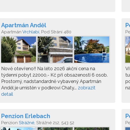
Apartmán Anděl
P
Apartmán
Vrchlabí
, Pod Strání 480
P
Nově otevřeno!! Na léto 2026 akční cena na
Ví
týdenní pobyt 22000,- Kč při obsazenosti 6 osob.
tu
Prostorný, nadstandardně vybavený Apartmán
po
Anděl je umístěn v podkroví Chaty...
zobrazit
na
detail
Penzion Erlebach
P
Penzion
Strážné
, Strážné 212, 543 52
P