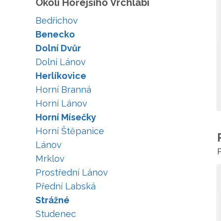
Okolí Hořejšího Vrchlabí
Bedřichov
Benecko
Dolní Dvůr
Dolní Lánov
Herlíkovice
Horní Branná
Horní Lánov
Horní Mísečky
Horní Štěpanice
Lánov
P
Mrklov
Prostřední Lánov
Přední Labská
Strážné
Studenec