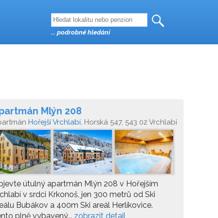
... podrobné hledání
partmán Mlýn 208
partmán
Hořejší Vrchlabí
, Horská 547, 543 02 Vrchlabí
Hořejší Vrchlabí
jevte útulný apartmán Mlýn 208 v Hořejším
chlabí v srdci Krkonoš, jen 300 metrů od Ski
eálu Bubákov a 400m Ski areál Herlíkovice.
nto plně vybavený...
zobrazit detail