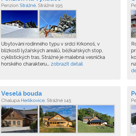
Penzion
Strážné
, Strážné 195
P
Vr
Ubytování rodinného typu v srdci Krkonoš, v
Ro
blízkosti lyžařských areálů, běžkařských stop,
pr
cyklistických tras. Strážné je malebná vesnička
ko
horského charakteru...
zobrazit detail
na
de
Veselá bouda
P
Chalupa
Herlíkovice
, Strážné 145
P