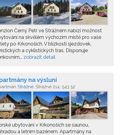
nzion Černý Petr ve Strážném nabízí možnost
ytování na skvělém výchozím místě pro vaše
lety po Krkonoších. V blízkosti sjezdovek,
ristických a cyklistických tras. Disponuje
nkovním...
zobrazit detail
partmány na výsluní
partmán
Strážné
, Strážné 214, 543 52
rské ubytování v Krkonoších se saunou,
ahradou a letním bazénem. Apartmány na