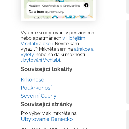
|
MapLibre
OpenFreeMap
© OpenMapTiles
Data from
OpenStreetMap
Vyberte si ubytování v penzionech
nebo apartmánech
v Hořejším
Vrchlabí
a
okolí
. Nevíte kam
vyrazit? Mrkněte sem na
atrakce a
výlety
, nebo na další možnosti
ubytování Vrchlabí
.
Související lokality
Krkonoše
Podkrkonoší
Severní Čechy
Související stránky
Pro výběr v sk, mrkněte na:
Ubytovanie Benecko