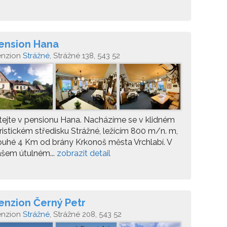
ension Hana
enzion
Strážné
, Strážné 138, 543 52
tejte v pensionu Hana. Nacházíme se v klidném
ristickém středisku Strážné, ležícím 800 m/n. m,
uhé 4 Km od brány Krkonoš města Vrchlabí. V
šem útulném...
zobrazit detail
enzion Černý Petr
enzion
Strážné
, Strážné 208, 543 52