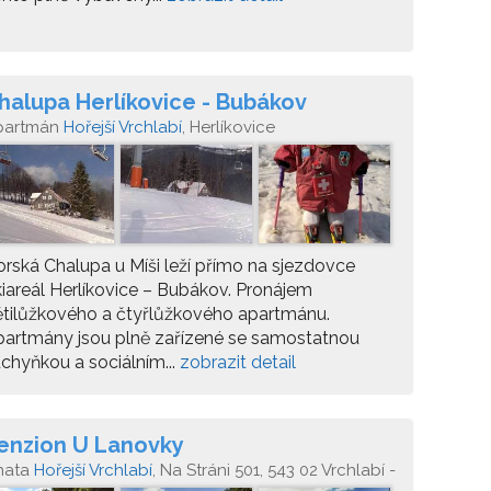
halupa Herlíkovice - Bubákov
partmán
Hořejší Vrchlabí
, Herlíkovice
rská Chalupa u Míši leží přímo na sjezdovce
iareál Herlíkovice – Bubákov. Pronájem
tilůžkového a čtyřlůžkového apartmánu.
artmány jsou plně zařízené se samostatnou
chyňkou a sociálním...
zobrazit detail
enzion U Lanovky
hata
Hořejší Vrchlabí
, Na Stráni 501, 543 02 Vrchlabí -