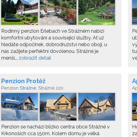
Rodinný penzion Erlebach ve Strážném nabízí
Pe
komfortní ubytování a související služby. Ať už
ub
hledáte odpočinek, dobrodružství nebo obojí, u
vý
nás zažijete perfektní dovolenou. Strážné je
tu
menší...
zobrazit detail
ve
Penzion Protěž
A
Penzion
Strážné
, Strážné 220
A
Penzion se nachází blízko centra obce Strážné v
Ho
Krkonoších cca 150m. Kolem domu je velká
z