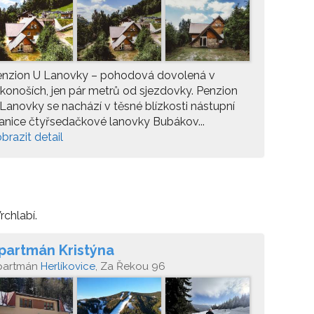
řejší Vrchlabí
enzion U Lanovky – pohodová dovolená v
konoších, jen pár metrů od sjezdovky. Penzion
Lanovky se nachází v těsné blízkosti nástupní
anice čtyřsedačkové lanovky Bubákov...
brazit detail
rchlabí.
partmán Kristýna
partmán
Herlíkovice
, Za Řekou 96