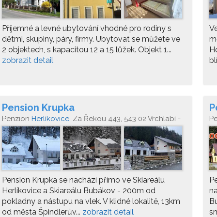
Příjemné a levné ubytování vhodné pro rodiny s
Ve
dětmi, skupiny, páry, firmy. Ubytovat se můžete ve
mě
2 objektech, s kapacitou 12 a 15 lůžek. Objekt 1...
Ho
zobrazit detail
bl
Pension Krupka
P
B
Penzion
Herlíkovice
, Za Řekou 443, 543 02 Vrchlabí -
P
Hořejší Vrchlabí
Pension Krupka se nachází přímo ve Skiareálu
Pe
Herlíkovice a Skiareálu Bubákov - 200m od
na
pokladny a nástupu na vlek. V klidné lokalitě, 13km
Bu
od města Špindlerův...
zobrazit detail
sm