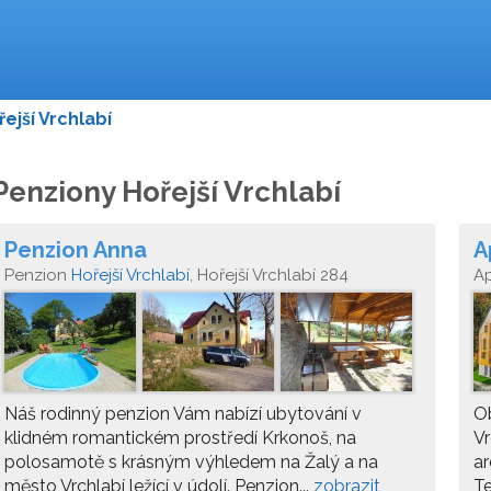
řejší Vrchlabí
Penziony Hořejší Vrchlabí
Penzion Anna
A
Penzion
Hořejší Vrchlabí
, Hořejší Vrchlabí 284
A
- 
Náš rodinný penzion Vám nabízí ubytování v
Ob
klidném romantickém prostředí Krkonoš, na
Vr
polosamotě s krásným výhledem na Žalý a na
ar
město Vrchlabí ležící v údolí. Penzion...
zobrazit
Te