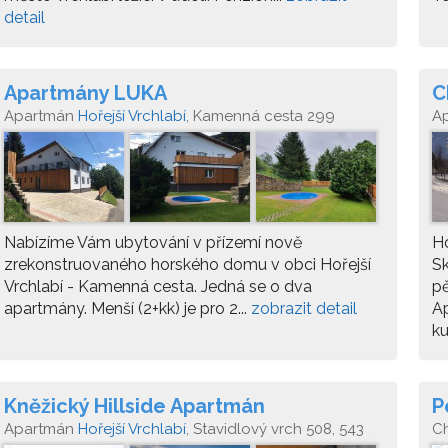
detail
Apartmány LUKA
C
Apartmán
Hořejší Vrchlabí
, Kamenná cesta 299
A
Nabízíme Vám ubytování v přízemí nově
Ho
zrekonstruovaného horského domu v obci Hořejší
Sk
Vrchlabí - Kamenná cesta. Jedná se o dva
pě
apartmány. Menší (2+kk) je pro 2...
zobrazit detail
Ap
ku
Kněžický Hillside Apartmán
P
Apartmán
Hořejší Vrchlabí
, Stavidlový vrch 508, 543
C