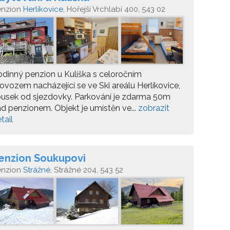
enzion
Herlíkovice
, Hořejší Vrchlabí 400, 543 02
chlabí
dinný penzion u Kulíška s celoročním
ovozem nacházející se ve Ski areálu Herlíkovice,
usek od sjezdovky. Parkování je zdarma 50m
d penzionem. Objekt je umístěn ve...
zobrazit
tail
enzion Soukupovi
enzion
Strážné
, Strážné 204, 543 52