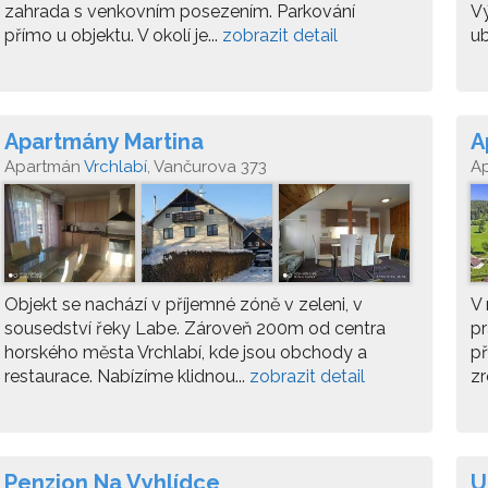
zahrada s venkovním posezením. Parkování
Vý
přímo u objektu. V okolí je...
zobrazit detail
ub
Apartmány Martina
A
Apartmán
Vrchlabí
, Vančurova 373
A
Objekt se nachází v příjemné zóně v zeleni, v
V 
sousedství řeky Labe. Zároveň 200m od centra
pr
horského města Vrchlabí, kde jsou obchody a
př
restaurace. Nabízíme klidnou...
zobrazit detail
zr
Penzion Na Vyhlídce
U