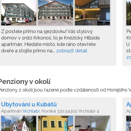
02 Vrchlabí - Hořejší Vrchlabí
Ho
Z postele přímo na sjezdovku! Váš stylový
P
domov v srdci Krkonoš, to je Kněžický Hillside
Kr
apartmán. Hledáte místo, kde ráno otevřete
U 
dveře a stojíte přímo na...
zobrazit detail
st
zo
Penziony v okolí
enziony z okolí jsou řazené podle vzdálenosti od Hořejšího V
Ubytování u Kubátů
A
Apartmán
Vrchlabí
, Horská 330,54302 Vrchlabí 4
A