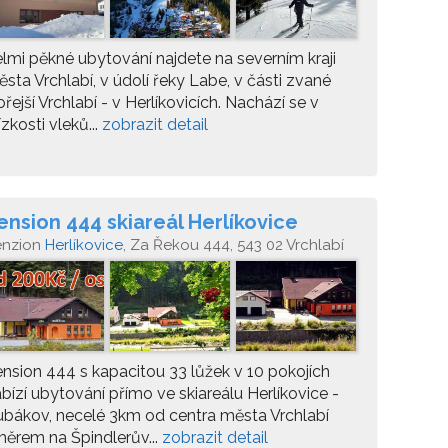
lmi pěkné ubytování najdete na severním kraji
sta Vrchlabí, v údolí řeky Labe, v části zvané
řejší Vrchlabí - v Herlíkovicích. Nachází se v
ízkosti vleků...
zobrazit detail
ension 444 skiareál Herlíkovice
ubákov
enzion
Herlíkovice
, Za Řekou 444, 543 02 Vrchlabí
nsion 444 s kapacitou 33 lůžek v 10 pokojích
bízí ubytování přímo ve skiareálu Herlíkovice -
bákov, necelé 3km od centra města Vrchlabí
ěrem na Špindlerův...
zobrazit detail