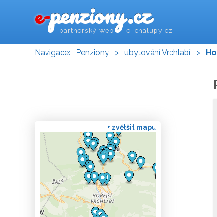
penziony.cz
e-
partnerský web e-chalupy.cz
Navigace:
Penziony
>
ubytování Vrchlabí
>
Ho
+ zvětšit mapu