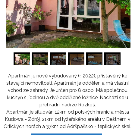
1
/
16
Apartmán je nově vybudovaný (r. 2022), přistavěný ke
stávající nemovitosti. Apartmán je oddělen a má vlastní
vchod ze zahrady. Je určen pro 8 osob. Má společnou
kuchyň s jídelnou a dvě oddělené ložnice. Nachází se u
přehradní nádrže Rozkoš.
Apartmán je situován 12km od polských hranic a města
Kudowa - Zdrój, 21km od lyžařského areálu v Deštném v
Orlických horách a 37km od Adršpašsko - teplických skal.