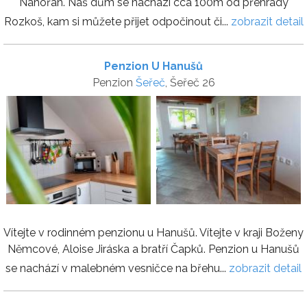
Nahořan. Náš dům se nachází cca 100m od přehrady
Rozkoš, kam si můžete přijet odpočinout či...
zobrazit detail
Penzion U Hanušů
Penzion
Šeřeč
, Šeřeč 26
Vítejte v rodinném penzionu u Hanušů. Vítejte v kraji Boženy
Němcové, Aloise Jiráska a bratří Čapků. Penzion u Hanušů
se nachází v malebném vesničce na břehu...
zobrazit detail