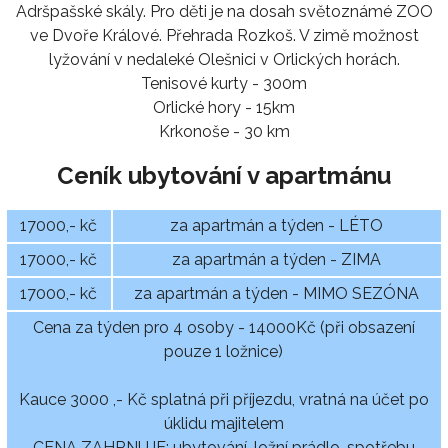
Adršpašské skály. Pro děti je na dosah světoznámé ZOO
ve Dvoře Králové. Přehrada Rozkoš. V zimě možnost
lyžování v nedaleké Olešnici v Orlických horách.
Tenisové kurty - 300m
Orlické hory - 15km
Krkonoše - 30 km
Ceník ubytování v apartmánu
17000,- kč
za apartmán a týden - LÉTO
17000,- kč
za apartmán a týden - ZIMA
17000,- kč
za apartmán a týden - MIMO SEZÓNA
Cena za týden pro 4 osoby - 14000Kč (při obsazení
pouze 1 ložnice)
Kauce 3000 ,- Kč splatná při příjezdu, vratná na účet po
úklidu majitelem
CENA ZAHRNUJE: ubytování, ložní prádlo, spotřebu