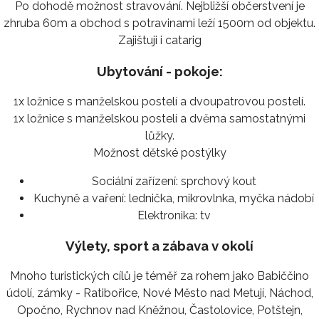
Po dohodě možnost stravování. Nejbližší občerstvení je
zhruba 60m a obchod s potravinami leží 1500m od objektu.
Zajištuji i catarig
Ubytování - pokoje:
1x ložnice s manželskou postelí a dvoupatrovou postelí.
1x ložnice s manželskou postelí a dvěma samostatnými
lůžky.
Možnost dětské postýlky
Sociální zařízení:
sprchový kout
Kuchyně a vaření:
lednička, mikrovlnka, myčka nádobí
Elektronika:
tv
Výlety, sport a zábava v okolí
Mnoho turistických cílů je téměř za rohem jako Babiččino
údolí, zámky - Ratibořice, Nové Město nad Metují, Náchod,
Opočno, Rychnov nad Kněžnou, Častolovice, Potštejn,