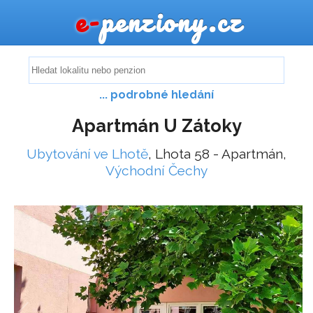
e-
penziony.cz
... podrobné hledání
Apartmán U Zátoky
Ubytování ve Lhotě
, Lhota 58 - Apartmán,
Východní Čechy