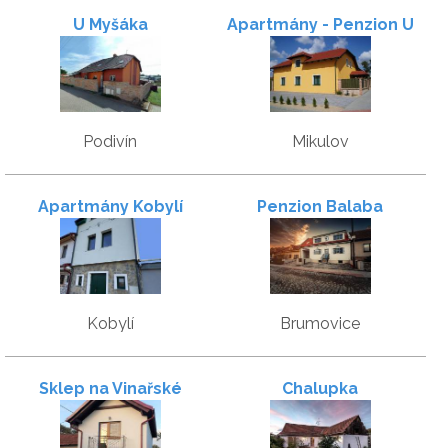
U Myšáka
Apartmány - Penzion U
Havranů
Podivín
Mikulov
Apartmány Kobylí
Penzion Balaba
Kobylí
Brumovice
Sklep na Vinařské
Chalupka