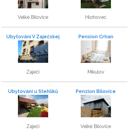
Velké Bílovice
Hlohovec
Ubytování V Zaječskej
Pension Crhan
věži
Zaječí
Mikulov
Ubytování u Stehlíků
Penzion Bílovice
Zaječí
Velké Bílovice