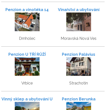
Penzion a vinotéka 14
Vinařství a ubytování
Dveří
Antal
Drnholec
Moravská Nová Ves
Penzion U TŘÍ RŮŽÍ
Penzion Palávius
Vrbice
Strachotín
Vinný sklep a ubytování U
Penzion Berunka
Rebendů