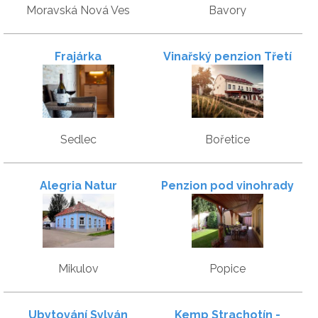
Moravská Nová Ves
Bavory
Frajárka
Vinařský penzion Třetí
frejd
Sedlec
Bořetice
Alegria Natur
Penzion pod vinohrady
Apartments
Mikulov
Popice
Ubytování Sylván
Kemp Strachotín -