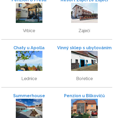
Vrbice
Zaječí
Chaty u Apolla
Vinný sklep s ubytováním
u Jamborů
Lednice
Bořetice
Summerhouse
Penzion u Bilkovičů