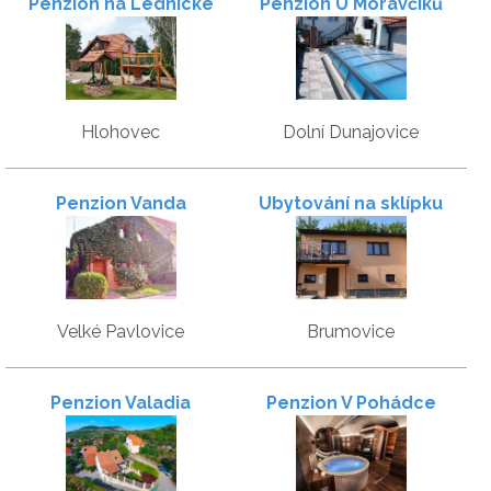
Penzion na Lednické
Penzion U Moravčíků
Hlohovec
Dolní Dunajovice
Penzion Vanda
Ubytování na sklípku
Velké Pavlovice
Brumovice
Penzion Valadia
Penzion V Pohádce