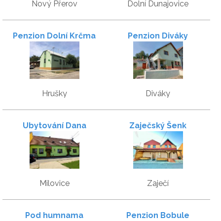
Nový Přerov
Dolní Dunajovice
Penzion Dolní Krčma
Penzion Diváky
Hrušky
Diváky
Ubytování Dana
Zaječský Šenk
Brentnerová
Milovice
Zaječí
Pod humnama
Penzion Bobule