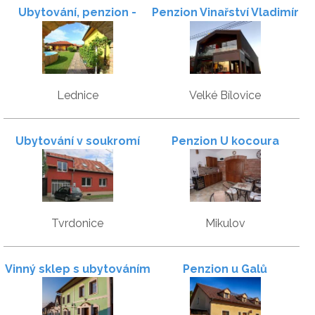
Ubytování, penzion -
Penzion Vinařství Vladimír
Korábová
Tetur
Lednice
Velké Bílovice
Ubytování v soukromí
Penzion U kocoura
Tvrdonice
Mikulov
Vinný sklep s ubytováním
Penzion u Galů
U Kubíků