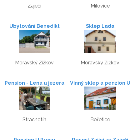
Zaječí
Milovice
Ubytování Benedikt
Sklep Lada
Moravský Žižkov
Moravský Žižkov
Pension - Lena u jezera
Vinný sklep a penzion U
Nováků
Strachotín
Bořetice
Penzion U Presu
Resort Zajíci ze Zaječí