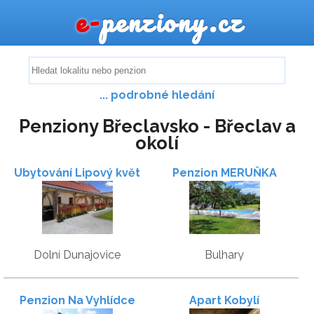
e-
penziony.cz
... podrobné hledání
Penziony Břeclavsko - Břeclav a
okolí
Ubytování Lipový květ
Penzion MERUŇKA
Dolní Dunajovice
Bulhary
Penzion Na Vyhlídce
Apart Kobylí