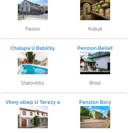
Pavlov
Kobylí
Chalupa U Babičky
Penzion Bellet
Starovičky
Březí
Vinný sklep U Terezy a
Penzion Bory
Jakuba