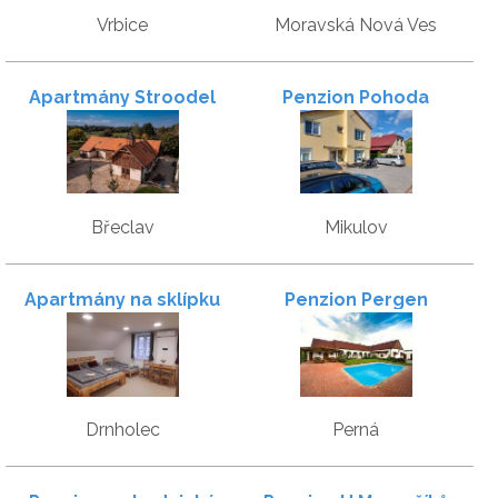
Vrbice
Moravská Nová Ves
Apartmány Stroodel
Penzion Pohoda
Břeclav
Mikulov
Apartmány na sklípku
Penzion Pergen
Drnholec
Perná