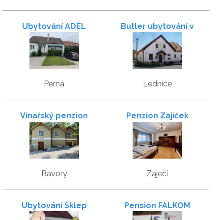
Ubytování ADÉL
Butler ubytování v
soukromí
Perná
Lednice
Vinařský penzion
Penzion Zajíček
Vinařství Burian
Bavory
Zaječí
Ubytování Sklep
Pension FALKOM