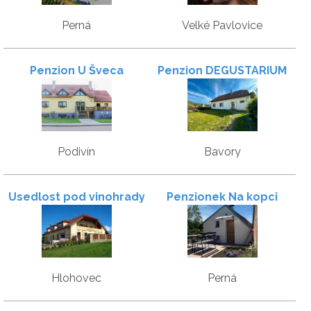
Perná
Velké Pavlovice
Penzion U Šveca
Penzion DEGUSTARIUM
Podivín
Bavory
Usedlost pod vinohrady
Penzionek Na kopci
Hlohovec
Perná