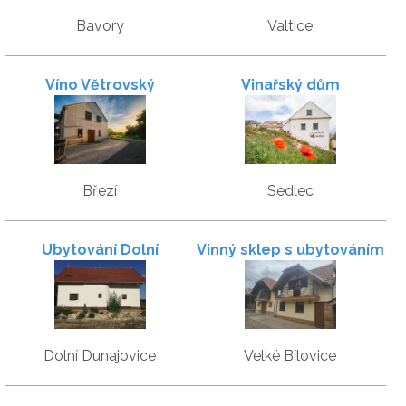
Bavory
Valtice
Víno Větrovský
Vinařský dům
Březí
Sedlec
Ubytování Dolní
Vinný sklep s ubytováním
Dunajovice Boční 655
Dolní Dunajovice
Velké Bílovice