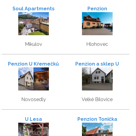
Soul Apartments
Penzion
Mikulov
Hlohovec
Penzion U Křemečků
Penzion a sklep U
Františka
Novosedly
Velké Bílovice
U Lesa
Penzion Tonička