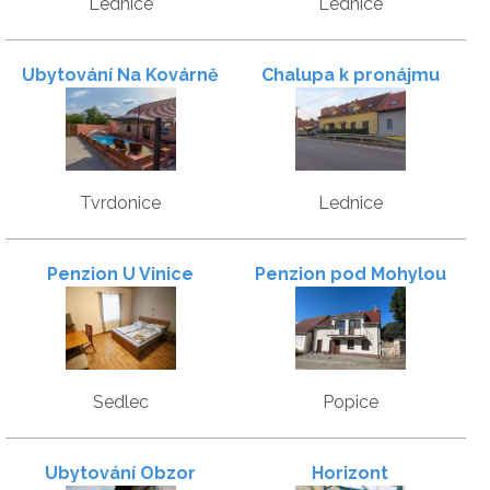
Lednice
Lednice
Ubytování Na Kovárně
Chalupa k pronájmu
Tvrdonice
Lednice
Penzion U Vinice
Penzion pod Mohylou
Sedlec
Popice
Ubytování Obzor
Horizont