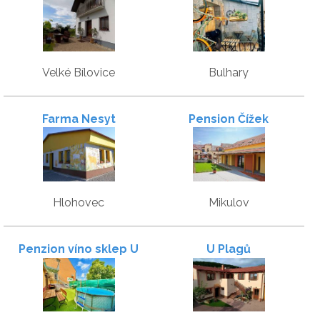
Velké Bílovice
Bulhary
Farma Nesyt
Pension Čížek
Hlohovec
Mikulov
Penzion víno sklep U
U Plagů
Palečků