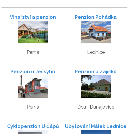
Vinařství a penzion
Penzion Pohádka
Sedmikráska
Perná
Lednice
Penzion u Jessyho
Penzion u Zajíčků
Perná
Dolní Dunajovice
Cyklopenzion U Čápů
Ubytování Málek Lednice