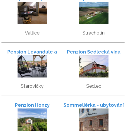
Ubytování v mobilních
domech
Valtice
Strachotín
Pension Levandule a
Penzion Sedlecká vína
Pálava
Starovičky
Sedlec
Penzion Honzy
Sommeliérka - ubytování
& vinný sklep