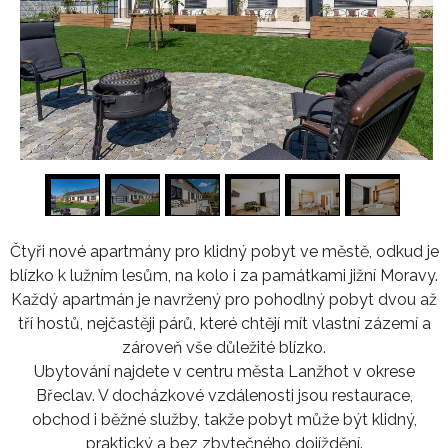
1
/
16
Čtyři nové apartmány pro klidný pobyt ve městě, odkud je
blízko k lužním lesům, na kolo i za památkami jižní Moravy.
Každý apartmán je navržený pro pohodlný pobyt dvou až
tří hostů, nejčastěji párů, které chtějí mít vlastní zázemí a
zároveň vše důležité blízko.
Ubytování najdete v centru města Lanžhot v okrese
Břeclav. V docházkové vzdálenosti jsou restaurace,
obchod i běžné služby, takže pobyt může být klidný,
praktický a bez zbytečného dojíždění.