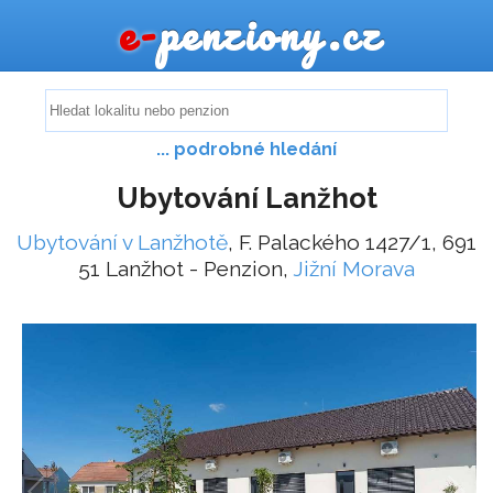
e-
penziony.cz
... podrobné hledání
Ubytování Lanžhot
Ubytování v Lanžhotě
, F. Palackého 1427/1, 691
51 Lanžhot - Penzion,
Jižní Morava