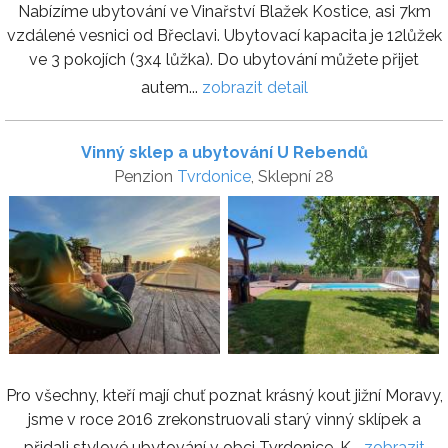
Nabízíme ubytování ve Vinařství Blažek Kostice, asi 7km
vzdálené vesnici od Břeclavi. Ubytovací kapacita je 12lůžek
ve 3 pokojích (3x4 lůžka). Do ubytování můžete přijet
autem...
zobrazit detail
Vinný sklep a ubytování U Rebendů
Penzion
Tvrdonice
, Sklepní 28
Pro všechny, kteří mají chuť poznat krásný kout jižní Moravy,
jsme v roce 2016 zrekonstruovali starý vinný sklípek a
přidali stylové ubytování v obci Tvrdonice. K...
zobrazit