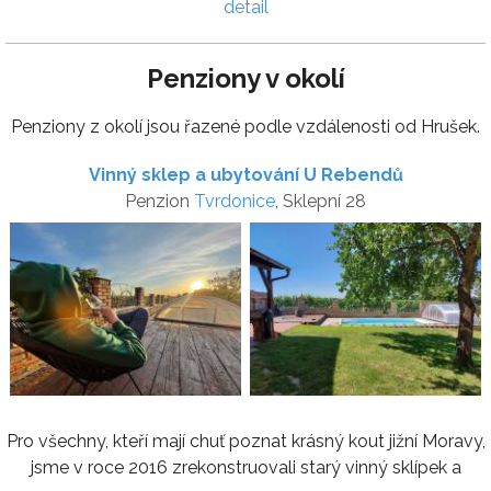
detail
Penziony v okolí
Penziony z okolí jsou řazené podle vzdálenosti od Hrušek.
Vinný sklep a ubytování U Rebendů
Penzion
Tvrdonice
, Sklepní 28
Pro všechny, kteří mají chuť poznat krásný kout jižní Moravy,
jsme v roce 2016 zrekonstruovali starý vinný sklípek a