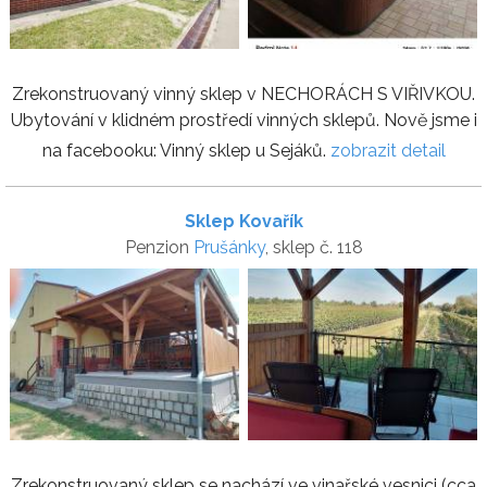
Zrekonstruovaný vinný sklep v NECHORÁCH S VIŘIVKOU.
Ubytování v klidném prostředí vinných sklepů. Nově jsme i
na facebooku: Vinný sklep u Sejáků.
zobrazit detail
Sklep Kovařík
Penzion
Prušánky
, sklep č. 118
Zrekonstruovaný sklep se nachází ve vinařské vesnici (cca