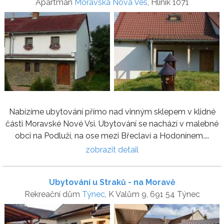
Apartmán
Moravská Nová Ves
, Hliník 1071
Nabízíme ubytování přímo nad vinným sklepem v klidné
části Moravské Nové Vsi. Ubytování se nachází v malebné
obci na Podluží, na ose mezi Břeclaví a Hodonínem....
zobrazit detail
Ubytování u Straků - na Moravě
Rekreační dům
Týnec
, K Valům 9, 691 54 Týnec