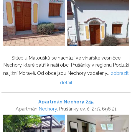
Sklep u Matoušků se nachází ve vinařské vesničce
Nechory, které patří k naší obci Prušánky v regionu Podluží
na jižní Moravě. Od obce jsou Nechory vzdáleny...
zobrazit
detail
Apartmán Nechory 245
Apartmán
Nechory
, Prušánky ev. č. 245, 696 21