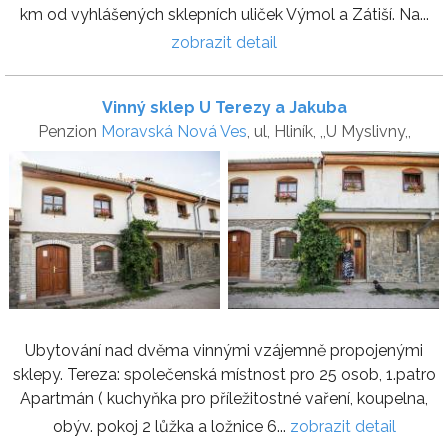
km od vyhlášených sklepních uliček Výmol a Zátiší. Na...
zobrazit detail
Vinný sklep U Terezy a Jakuba
Penzion
Moravská Nová Ves
, ul, Hliník, ,,U Myslivny,,
Ubytování nad dvěma vinnými vzájemně propojenými
sklepy. Tereza: společenská místnost pro 25 osob, 1.patro
Apartmán ( kuchyňka pro příležitostné vaření, koupelna,
obýv. pokoj 2 lůžka a ložnice 6...
zobrazit detail