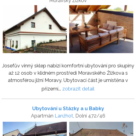
Moravský Žižkov
Josefův vinný sklep nabízí komfortní ubytování pro skupiny
až 12 osob v klidném prostředí Moravského Žižkova s
atmosférou jižní Moravy. Ubytovací část je umístěna v
přízemí...
zobrazit detail
Ubytování u Stázky a u Babky
Apartmán
Lanžhot
, Dolní 472/46