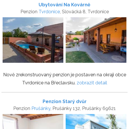
Ubytování Na Kovárně
Penzion
Tvrdonice
, Slovácká 8, Tvrdonice
Nově zrekonstruovaný penzion je postaven na okraji obce
Tvrdonice na Břeclavsku.
zobrazit detail
Penzion Starý dvůr
Penzion
Prušánky
, Prušánky 132, Prušánky 69621