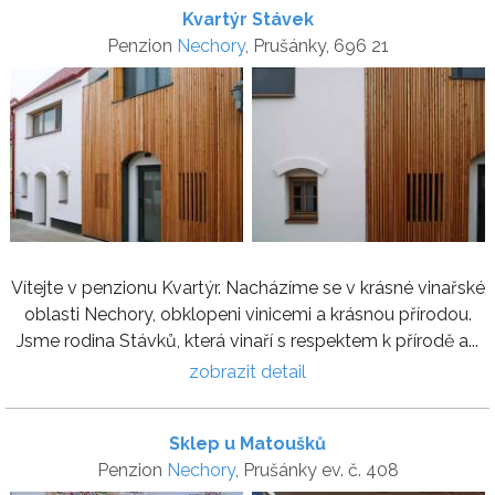
Kvartýr Stávek
Penzion
Nechory
, Prušánky, 696 21
Vítejte v penzionu Kvartýr. Nacházíme se v krásné vinařské
oblasti Nechory, obklopeni vinicemi a krásnou přírodou.
Jsme rodina Stávků, která vinaří s respektem k přírodě a...
zobrazit detail
Sklep u Matoušků
Penzion
Nechory
, Prušánky ev. č. 408