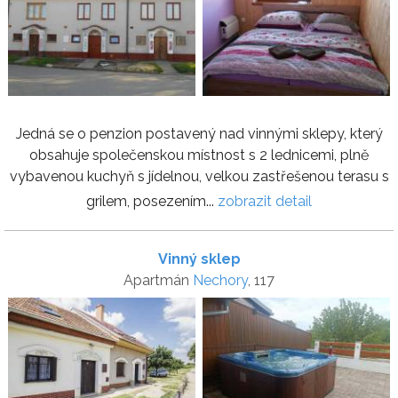
Jedná se o penzion postavený nad vinnými sklepy, který
obsahuje společenskou místnost s 2 lednicemi, plně
vybavenou kuchyň s jídelnou, velkou zastřešenou terasu s
grilem, posezením...
zobrazit detail
Vinný sklep
Apartmán
Nechory
, 117