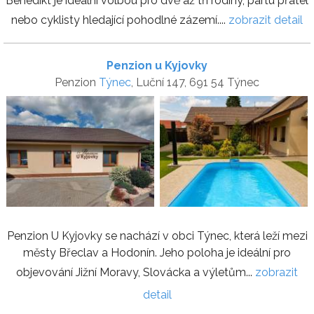
Benedikt je ideální volbou pro dvě až tři rodiny, partu přátel
nebo cyklisty hledající pohodlné zázemí....
zobrazit detail
Penzion u Kyjovky
Penzion
Týnec
, Luční 147, 691 54 Týnec
Penzion U Kyjovky se nachází v obci Týnec, která leží mezi
městy Břeclav a Hodonín. Jeho poloha je ideální pro
objevování Jižní Moravy, Slovácka a výletům...
zobrazit
detail