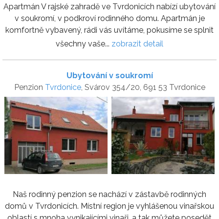
Apartmán V rajské zahradě ve Tvrdonicích nabízí ubytování
v soukromí, v podkroví rodinného domu. Apartmán je
komfortně vybavený, rádi vás uvítáme, pokusíme se splnit
všechny vaše...
zobrazit detail
Ubytování v soukromí
Penzion
Tvrdonice
, Svárov 354/20, 691 53 Tvrdonice
Naš rodinný penzion se nachází v zástavbě rodinných
domů v Tvrdonicích. Místní region je vyhlášenou vinařskou
oblastí s mnoha vynikajícími vinaři, a tak můžete posedět