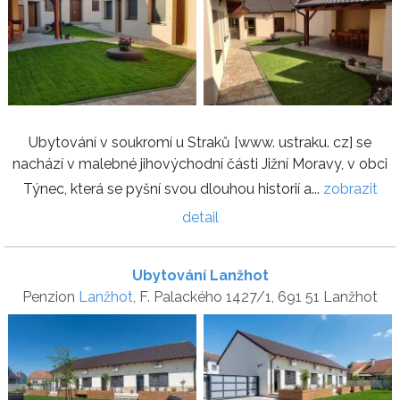
Ubytování v soukromí u Straků [www. ustraku. cz] se
nachází v malebné jihovýchodní části Jižní Moravy, v obci
Týnec, která se pyšní svou dlouhou historií a...
zobrazit
detail
Ubytování Lanžhot
Penzion
Lanžhot
, F. Palackého 1427/1, 691 51 Lanžhot