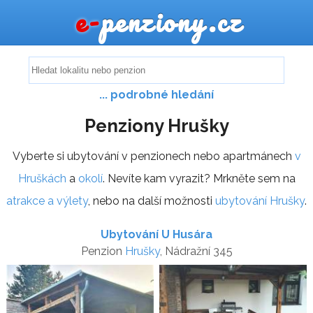
e-
penziony.cz
... podrobné hledání
Penziony Hrušky
Vyberte si ubytování v penzionech nebo apartmánech
v
Hruškách
a
okolí
. Nevíte kam vyrazit? Mrkněte sem na
atrakce a výlety
, nebo na další možnosti
ubytování Hrušky
.
Ubytování U Husára
Penzion
Hrušky
, Nádražní 345