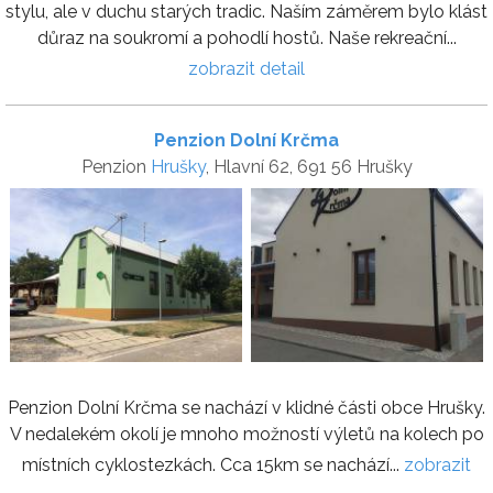
stylu, ale v duchu starých tradic. Naším záměrem bylo klást
důraz na soukromí a pohodlí hostů. Naše rekreační...
zobrazit detail
Penzion Dolní Krčma
Penzion
Hrušky
, Hlavní 62, 691 56 Hrušky
Penzion Dolní Krčma se nachází v klidné části obce Hrušky.
V nedalekém okolí je mnoho možností výletů na kolech po
místních cyklostezkách. Cca 15km se nachází...
zobrazit