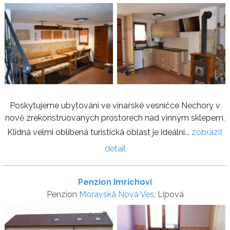
Poskytujeme ubytování ve vinařské vesničce Nechory v
nově zrekonstruovaných prostorech nad vinným sklepem.
Klidná velmi oblíbená turistická oblast je ideální...
zobrazit
detail
Penzion Imrichovi
Penzion
Moravská Nová Ves
, Lipová