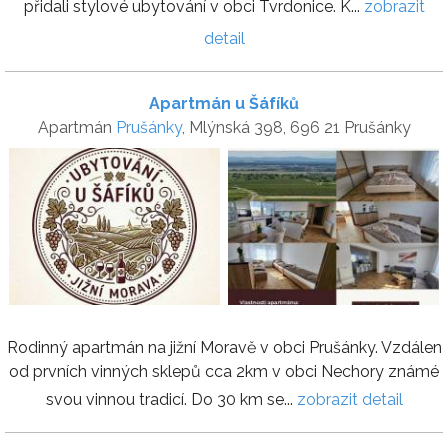
přidali stylové ubytování v obci Tvrdonice. K...
zobrazit
detail
Apartmán u Šáfíků
Apartmán
Prušánky
, Mlýnská 398, 696 21 Prušánky
Rodinný apartmán na jižní Moravě v obci Prušánky. Vzdálen
od prvních vinných sklepů cca 2km v obci Nechory známé
svou vinnou tradicí. Do 30 km se...
zobrazit detail