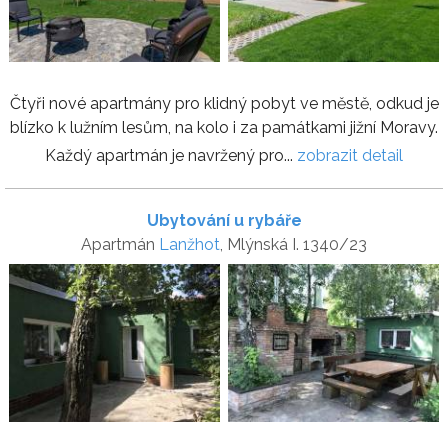
Čtyři nové apartmány pro klidný pobyt ve městě, odkud je
blízko k lužním lesům, na kolo i za památkami jižní Moravy.
Každý apartmán je navržený pro...
zobrazit detail
Ubytování u rybáře
Apartmán
Lanžhot
, Mlýnská I. 1340/23