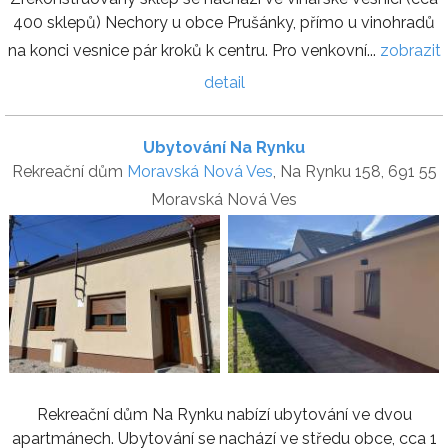
400 sklepů) Nechory u obce Prušánky, přímo u vinohradů
na konci vesnice pár kroků k centru. Pro venkovní...
zobrazit
detail
Ubytování Na Rynku
Rekreační dům
Moravská Nová Ves
, Na Rynku 158, 691 55
Moravská Nová Ves
Rekreační dům Na Rynku nabízí ubytování ve dvou
apartmánech. Ubytování se nachází ve středu obce, cca 1