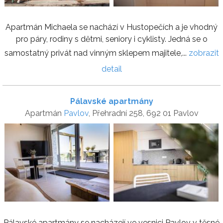
Apartmán Michaela se nachází v Hustopečích a je vhodný
pro páry, rodiny s dětmi, seniory i cyklisty. Jedná se o
samostatný privát nad vinným sklepem majitele,...
zobrazit
detail
Pálavské apartmány
Apartmán
Pavlov
, Přehradní 258, 692 01 Pavlov
Pálavské apartmány se nacházejí ve vesnici Pavlov v těsné