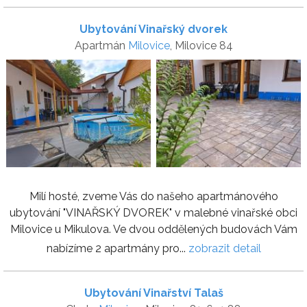
Ubytování Vinařský dvorek
Apartmán
Milovice
, Milovice 84
Milí hosté, zveme Vás do našeho apartmánového
ubytování "VINAŘSKÝ DVOREK" v malebné vinařské obci
Milovice u Mikulova. Ve dvou oddělených budovách Vám
nabízíme 2 apartmány pro...
zobrazit detail
Ubytování Vinařství Talaš