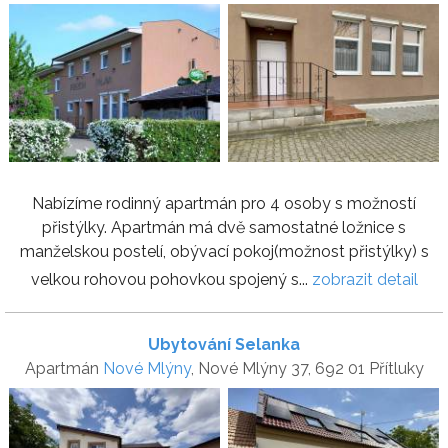
Nabízíme rodinný apartmán pro 4 osoby s možností
přistýlky. Apartmán má dvě samostatné ložnice s
manželskou postelí, obývací pokoj(možnost přistýlky) s
velkou rohovou pohovkou spojený s...
zobrazit detail
Ubytování Selanka
Apartmán
Nové Mlýny
, Nové Mlýny 37, 692 01 Přítluky