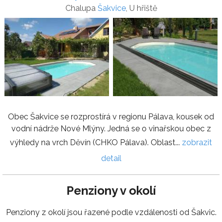
Chalupa
Šakvice
, U hřiště
Obec Šakvice se rozprostírá v regionu Pálava, kousek od
vodní nádrže Nové Mlýny. Jedná se o vinařskou obec z
výhledy na vrch Děvín (CHKO Pálava). Oblast...
zobrazit
detail
Penziony v okolí
Penziony z okolí jsou řazené podle vzdálenosti od Šakvic.