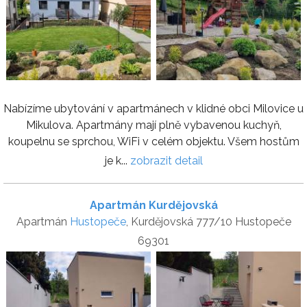
Nabízíme ubytování v apartmánech v klidné obci Milovice u
Mikulova. Apartmány mají plně vybavenou kuchyň,
koupelnu se sprchou, WiFi v celém objektu. Všem hostům
je k...
zobrazit detail
Apartmán Kurdějovská
Apartmán
Hustopeče
, Kurdějovská 777/10 Hustopeče
69301