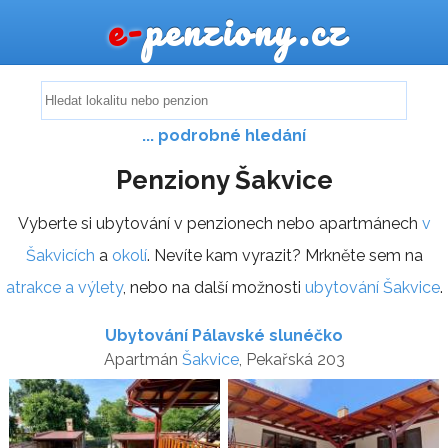
e-
penziony.cz
... podrobné hledání
Penziony Šakvice
Vyberte si ubytování v penzionech nebo apartmánech
v
Šakvicích
a
okolí
. Nevíte kam vyrazit? Mrkněte sem na
atrakce a výlety
, nebo na další možnosti
ubytování Šakvice
.
Ubytování Pálavské slunéčko
Apartmán
Šakvice
, Pekařská 203