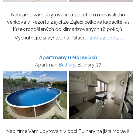
Nabízíme vám ubytování s nádechem moravského
venkova v Rezortu Zajíci ze Zaječí celkové kapacitě 55
lůžek rozdělených do klimatizovaných 18 pokojů.
Vychutnejte si výhled na Pálavu...
zobrazit detail
Apartmány u Moravčíků
Apartmán
Bulhary
, Bulhary 37
Nabízíme Vám ubytovaní v obci Bulhary na jižní Moravě,