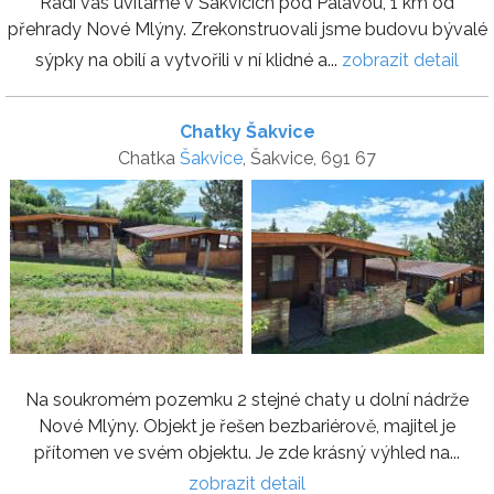
Rádi vás uvítáme v Šakvicích pod Pálavou, 1 km od
přehrady Nové Mlýny. Zrekonstruovali jsme budovu bývalé
sýpky na obilí a vytvořili v ní klidné a...
zobrazit detail
Chatky Šakvice
Chatka
Šakvice
, Šakvice, 691 67
Na soukromém pozemku 2 stejné chaty u dolní nádrže
Nové Mlýny. Objekt je řešen bezbariérově, majitel je
přítomen ve svém objektu. Je zde krásný výhled na...
zobrazit detail