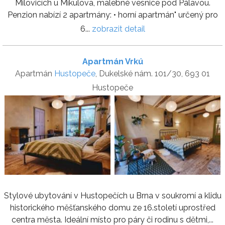
Milovicích u Mikulova, malebné vesnice pod Pálavou.
Penzion nabízí 2 apartmány: • horní apartmán" určený pro
6...
zobrazit detail
Apartmán Vrkú
Apartmán
Hustopeče
, Dukelské nám. 101/30, 693 01
Hustopeče
Stylové ubytování v Hustopečích u Brna v soukromí a klidu
historického měšťanského domu ze 16.století uprostřed
centra města. Ideální místo pro páry či rodinu s dětmi,...