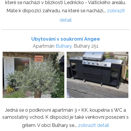
které se nachází v blízkosti Lednicko - Valtického areálu.
Máte k dispozici zahradu, na které se nachází...
zobrazit
detail
Ubytování v soukromí Angee
Apartmán
Bulhary
, Bulhary 251
Jedná se o podkrovní apartmán 3 + KK, koupelna s WC a
samostatný vchod. K dispozici je také venkovní posezení s
grilem. V obci Bulhary se...
zobrazit detail