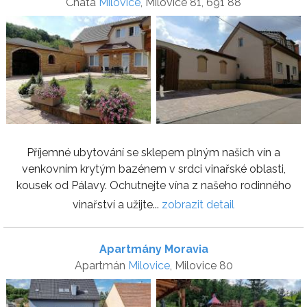
Chata
Milovice
, Milovice 81, 691 88
Příjemné ubytování se sklepem plným našich vín a
venkovním krytým bazénem v srdci vinařské oblasti,
kousek od Pálavy. Ochutnejte vína z našeho rodinného
vinařství a užijte...
zobrazit detail
Apartmány Moravia
Apartmán
Milovice
, Milovice 80