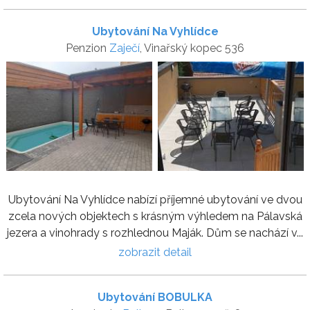
Ubytování Na Vyhlídce
Penzion
Zaječí
, Vinařský kopec 536
Ubytování Na Vyhlídce nabízí příjemné ubytování ve dvou
zcela nových objektech s krásným výhledem na Pálavská
jezera a vinohrady s rozhlednou Maják. Dům se nachází v...
zobrazit detail
Ubytování BOBULKA