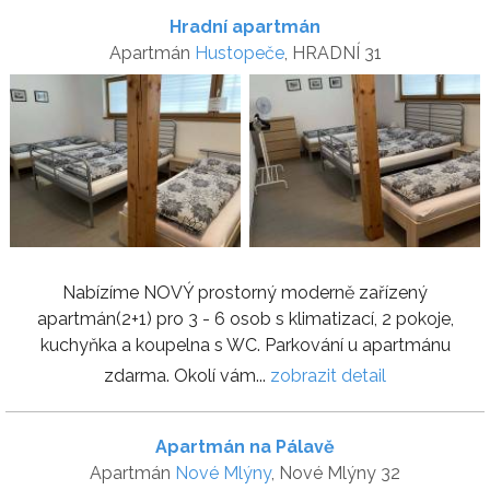
Hradní apartmán
Apartmán
Hustopeče
, HRADNÍ 31
Nabízíme NOVÝ prostorný moderně zařízený
apartmán(2+1) pro 3 - 6 osob s klimatizací, 2 pokoje,
kuchyňka a koupelna s WC. Parkování u apartmánu
zdarma. Okolí vám...
zobrazit detail
Apartmán na Pálavě
Apartmán
Nové Mlýny
, Nové Mlýny 32