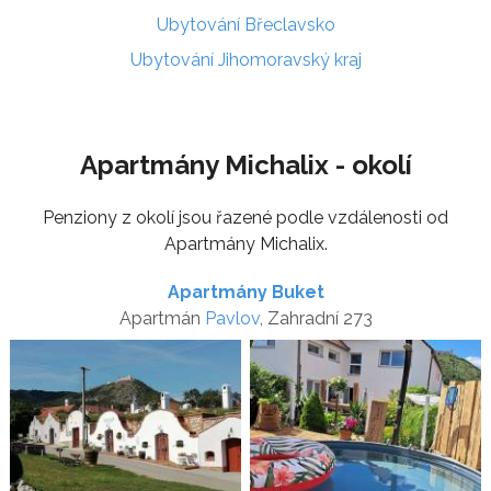
Ubytování Břeclavsko
Ubytování Jihomoravský kraj
Apartmány Michalix - okolí
Penziony z okolí jsou řazené podle vzdálenosti od
Apartmány Michalix.
Apartmány Buket
Apartmán
Pavlov
, Zahradní 273