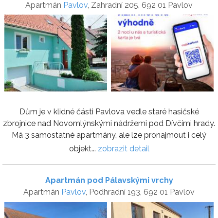
Apartmán
Pavlov
, Zahradní 205, 692 01 Pavlov
Dům je v klidné části Pavlova vedle staré hasičské
zbrojnice nad Novomlýnskými nádržemi pod Dívčími hrady.
Má 3 samostatné apartmány, ale lze pronajmout i celý
objekt...
zobrazit detail
Apartmán pod Pálavskými vrchy
Apartmán
Pavlov
, Podhradní 193, 692 01 Pavlov