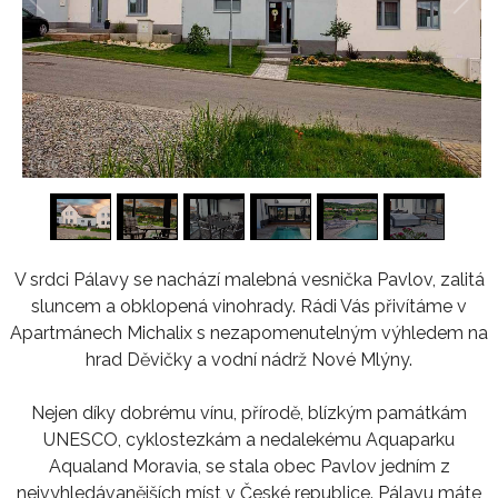
1
/
16
V srdci Pálavy se nachází malebná vesnička Pavlov, zalitá
sluncem a obklopená vinohrady. Rádi Vás přivítáme v
Apartmánech Michalix s nezapomenutelným výhledem na
hrad Děvičky a vodní nádrž Nové Mlýny.
Nejen díky dobrému vínu, přírodě, blízkým památkám
UNESCO, cyklostezkám a nedalekému Aquaparku
Aqualand Moravia, se stala obec Pavlov jedním z
nejvyhledávanějších míst v České republice. Pálavu máte