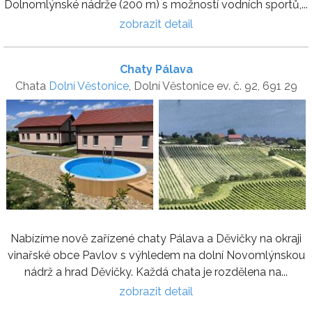
Dolnomlýnské nádrže (200 m) s možností vodních sportů,...
zobrazit detail
Chaty Pálava
Chata
Dolní Věstonice
, Dolní Věstonice ev. č. 92, 691 29
Nabízíme nově zařízené chaty Pálava a Děvičky na okraji
vinařské obce Pavlov s výhledem na dolní Novomlýnskou
nádrž a hrad Děvičky. Každá chata je rozdělena na...
zobrazit detail