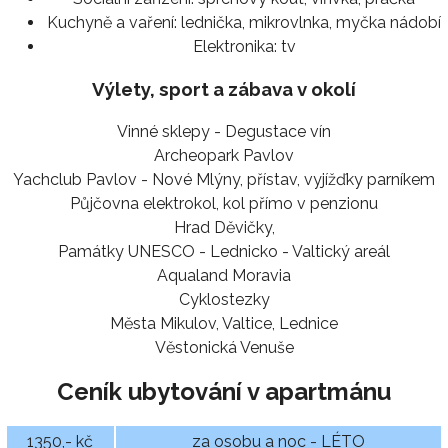
Kuchyně a vaření:
lednička, mikrovlnka, myčka nádobí
Elektronika:
tv
Výlety, sport a zábava v okolí
Vinné sklepy - Degustace vín
Archeopark Pavlov
Yachclub Pavlov - Nové Mlýny, přístav, vyjížďky parníkem
Půjčovna elektrokol, kol přímo v penzionu
Hrad Děvičky,
Památky UNESCO - Lednicko - Valtický areál
Aqualand Moravia
Cyklostezky
Města Mikulov, Valtice, Lednice
Věstonická Venuše
Ceník ubytování v apartmánu
1350,- kč
za osobu a noc - LÉTO