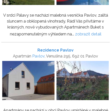
V srdci Pálavy se nachází malebná vesnička Pavlov, zalitá
sluncem a obklopená vinohrady. Rádi Vás přivítáme v
krásných, nově vybudovaných Apartmánech Buket s
nezapomenutelným výhledem na...
zobrazit detail
Rezidence Pavlov
Apartmán
Pavlov
, Venušina 295, 692 01 Pavlov
Apartmány se nachází v obci Pavlov umístěné v malebné