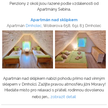
Penziony z okolí jsou řazené podle vzdálenosti od
Apartmány Sebina.
Apartmán nad sklípkem
Apartmán
Drnholec
, Wolkerova 658, 691 83 Drnholec
Apartmán nad sklípkem nabízí pohodu přímo nad vinným
sklepem v Drnholci. Zažijte pravou atmosféru jižní Moravy!
Hledáte místo pro relaxaci s přáteli, rodinnou dovolenou
nebo jen...
zobrazit detail