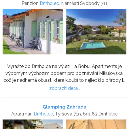
Penzion
Drnholec
, Náměstí Svobody 711
Vyražte do Drnholce na výlet! La Bobul Apartments je
výborným výchozím bodem pro poznávání Mikulovska,
což je nádherná oblast, která kloubí to nejlepší z přírody i...
zobrazit detail
Glamping Zahrada
Apartmán
Drnholec
, Tyršova 719, 691 83 Drnholec