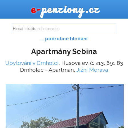
e-
penziony.cz
... podrobné hledání
Apartmány Sebina
Ubytování v Drnholci
, Husova ev. č. 213, 691 83
Drnholec - Apartmán,
Jižní Morava