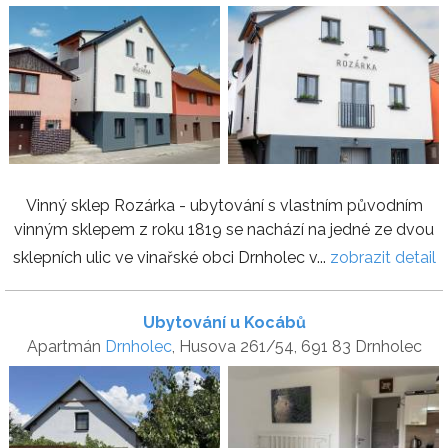
Vinný sklep Rozárka - ubytování s vlastním původním
vinným sklepem z roku 1819 se nachází na jedné ze dvou
sklepních ulic ve vinařské obci Drnholec v...
zobrazit detail
Ubytování u Kocábů
Apartmán
Drnholec
, Husova 261/54, 691 83 Drnholec