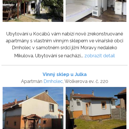
Ubytování u Kocábů vám nabízí nově zrekonstruované
apartmány s vlastním vinným sklepem ve vinařské obci
Drnholec v samotném srdci jižní Moravy nedaleko
Mikulova. Ubytování se nachází...
zobrazit detail
Vinný sklep u Julka
Apartmán
Drnholec
, Wolkerova ev. č. 220