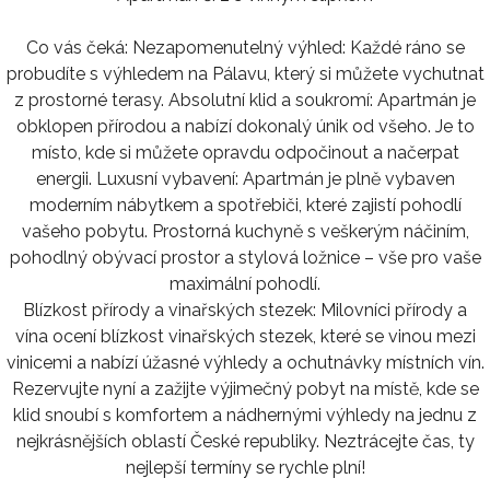
Co vás čeká: Nezapomenutelný výhled: Každé ráno se
probudíte s výhledem na Pálavu, který si můžete vychutnat
z prostorné terasy. Absolutní klid a soukromí: Apartmán je
obklopen přírodou a nabízí dokonalý únik od všeho. Je to
místo, kde si můžete opravdu odpočinout a načerpat
energii. Luxusní vybavení: Apartmán je plně vybaven
moderním nábytkem a spotřebiči, které zajistí pohodlí
vašeho pobytu. Prostorná kuchyně s veškerým náčiním,
pohodlný obývací prostor a stylová ložnice – vše pro vaše
maximální pohodlí.
Blízkost přírody a vinařských stezek: Milovníci přírody a
vína ocení blízkost vinařských stezek, které se vinou mezi
vinicemi a nabízí úžasné výhledy a ochutnávky místních vín.
Rezervujte nyní a zažijte výjimečný pobyt na místě, kde se
klid snoubí s komfortem a nádhernými výhledy na jednu z
nejkrásnějších oblastí České republiky. Neztrácejte čas, ty
nejlepší termíny se rychle plní!