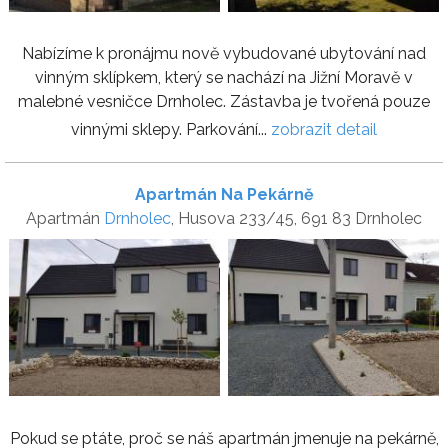
Nabízíme k pronájmu nově vybudované ubytování nad
vinným sklípkem, který se nachází na Jižní Moravě v
malebné vesničce Drnholec. Zástavba je tvořená pouze
vinnými sklepy. Parkování...
zobrazit detail
Apartmán Na Pekárně
Apartmán
Drnholec
, Husova 233/45, 691 83 Drnholec
Pokud se ptáte, proč se náš apartmán jmenuje na pekárně,