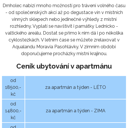
Drnholec nabízí mnoho možností pro trávení volného času
- od společenských akcí až po degustace vín v místních
vinných sklepech nebo jedinečné výhledy z místní
rozhledny. Vyplatí se navštívit i památky Lednicko -
valtického areálu. Dostat se přímo k nim dá i po několika
cyklostezkách. V letním čase se můžete zrelaxovat v
Aqualandu Moravia Pasohlávky. V zimním období
doporučujeme procházky místní krajinou.
Ceník ubytování v apartmánu
od
18500,-
za apartmán a týden - LÉTO
kč
od
14800,-
za apartmán a týden - ZIMA
kč
od