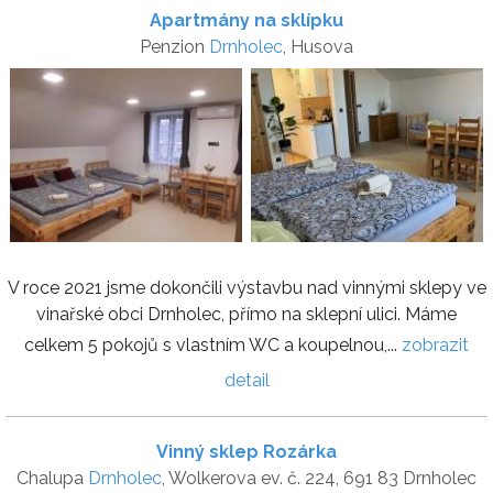
Apartmány na sklípku
Penzion
Drnholec
, Husova
V roce 2021 jsme dokončili výstavbu nad vinnými sklepy ve
vinařské obci Drnholec, přímo na sklepní ulici. Máme
celkem 5 pokojů s vlastním WC a koupelnou,...
zobrazit
detail
Vinný sklep Rozárka
Chalupa
Drnholec
, Wolkerova ev. č. 224, 691 83 Drnholec