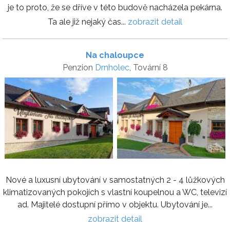
je to proto, že se dříve v této budově nacházela pekárna.
Ta ale již nejaký čas...
zobrazit detail
Na chaloupce
Penzion
Drnholec
, Tovární 8
Nové a luxusní ubytování v samostatných 2 - 4 lůžkových
klimatizovaných pokojích s vlastní koupelnou a WC, televizí
ad. Majitelé dostupní přímo v objektu. Ubytování je...
zobrazit detail