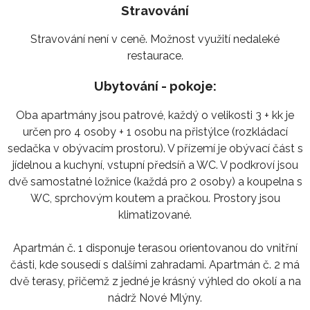
Stravování
Stravování není v ceně. Možnost využití nedaleké
restaurace.
Ubytování - pokoje:
Oba apartmány jsou patrové, každý o velikosti 3 + kk je
určen pro 4 osoby + 1 osobu na přistýlce (rozkládací
sedačka v obývacím prostoru). V přízemí je obývací část s
jídelnou a kuchyní, vstupní předsíň a WC. V podkroví jsou
dvě samostatné ložnice (každá pro 2 osoby) a koupelna s
WC, sprchovým koutem a pračkou. Prostory jsou
klimatizované.
Apartmán č. 1 disponuje terasou orientovanou do vnitřní
části, kde sousedí s dalšími zahradami. Apartmán č. 2 má
dvě terasy, přičemž z jedné je krásný výhled do okolí a na
nádrž Nové Mlýny.