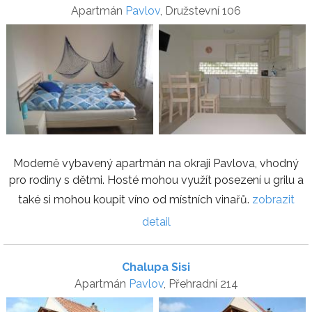
Apartmán
Pavlov
, Družstevní 106
Moderně vybavený apartmán na okraji Pavlova, vhodný
pro rodiny s dětmi. Hosté mohou využít posezení u grilu a
také si mohou koupit víno od místních vinařů.
zobrazit
detail
Chalupa Sisi
Apartmán
Pavlov
, Přehradní 214