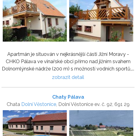
Apartmán je situován v nejkrásnější části Jižní Moravy -
CHKO Pálava ve vinařské obci přímo nad jižním svahem
Dolnomlýnské nádrže (200 m) s možností vodních sportů,...
zobrazit detail
Chaty Pálava
Chata
Dolní Věstonice
, Dolní Věstonice ev. č. 92, 691 29