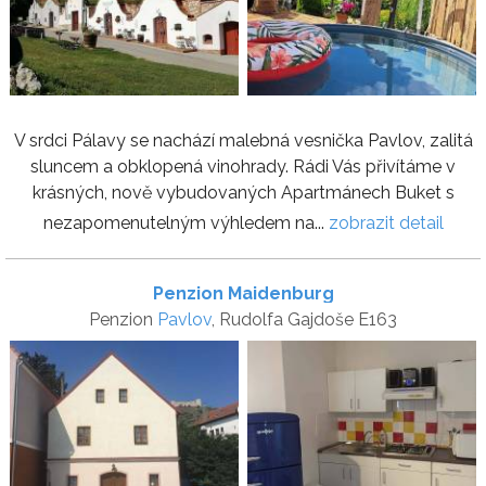
V srdci Pálavy se nachází malebná vesnička Pavlov, zalitá
sluncem a obklopená vinohrady. Rádi Vás přivítáme v
krásných, nově vybudovaných Apartmánech Buket s
nezapomenutelným výhledem na...
zobrazit detail
Penzion Maidenburg
Penzion
Pavlov
, Rudolfa Gajdoše E163