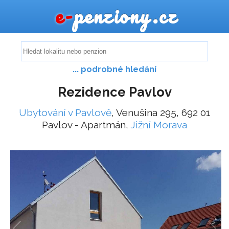
e-
penziony.cz
... podrobné hledání
Rezidence Pavlov
Ubytování v Pavlově
, Venušina 295, 692 01
Pavlov - Apartmán,
Jižní Morava