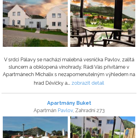
V srdci Pálavy se nachází malebná vesnička Pavlov, zalitá
sluncem a obklopená vinohrady. Rádi Vás přivítáme v
Apartmánech Michalix s nezapomenutelným výhledem na
hrad Děvičky a...
zobrazit detail
Apartmány Buket
Apartmán
Pavlov
, Zahradní 273