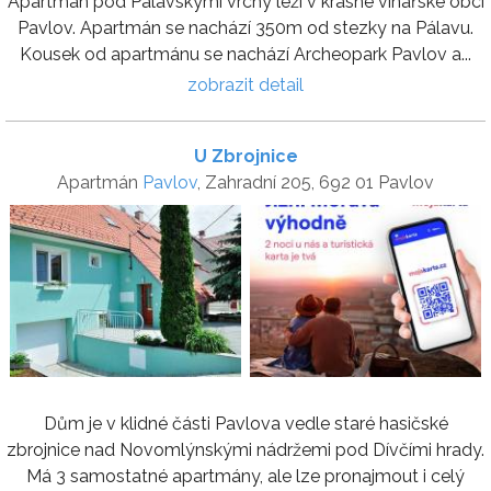
Apartmán pod Pálavskými vrchy leží v krásné vinařské obci
Pavlov. Apartmán se nachází 350m od stezky na Pálavu.
Kousek od apartmánu se nachází Archeopark Pavlov a...
zobrazit detail
U Zbrojnice
Apartmán
Pavlov
, Zahradní 205, 692 01 Pavlov
Dům je v klidné části Pavlova vedle staré hasičské
zbrojnice nad Novomlýnskými nádržemi pod Dívčími hrady.
Má 3 samostatné apartmány, ale lze pronajmout i celý