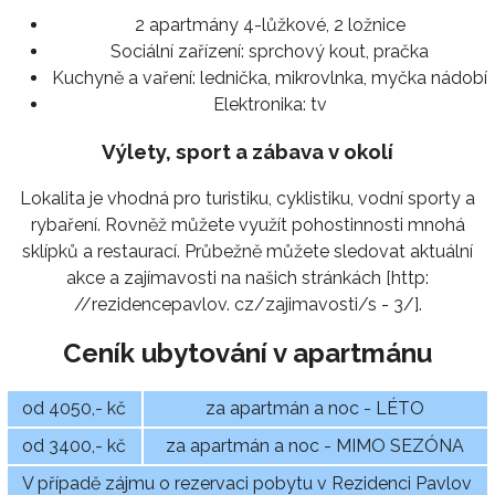
2 apartmány 4-lůžkové, 2 ložnice
Sociální zařízení:
sprchový kout, pračka
Kuchyně a vaření:
lednička, mikrovlnka, myčka nádobí
Elektronika:
tv
Výlety, sport a zábava v okolí
Lokalita je vhodná pro turistiku, cyklistiku, vodní sporty a
rybaření. Rovněž můžete využít pohostinnosti mnohá
sklípků a restaurací. Průbežně můžete sledovat aktuální
akce a zajímavosti na našich stránkách [http:
//rezidencepavlov. cz/zajimavosti/s - 3/].
Ceník ubytování v apartmánu
od 4050,- kč
za apartmán a noc - LÉTO
od 3400,- kč
za apartmán a noc - MIMO SEZÓNA
V případě zájmu o rezervaci pobytu v Rezidenci Pavlov