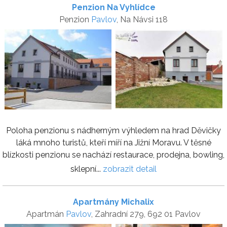
Penzion Na Vyhlídce
Penzion
Pavlov
, Na Návsi 118
Poloha penzionu s nádherným výhledem na hrad Děvičky
láká mnoho turistů, kteří míří na Jižní Moravu. V těsné
blízkosti penzionu se nachází restaurace, prodejna, bowling,
sklepní...
zobrazit detail
Apartmány Michalix
Apartmán
Pavlov
, Zahradní 279, 692 01 Pavlov