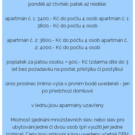
pondělí až čtvrtek: pátek až něděle:
apartmán č. 1: 3400,- Kč do počtu 4 osob apartmán č. 1:
3800,- Kč do počtu 4 osob
apartmán č. 2: 3600,- Kč do počtu 4 osob apartmán č.
2: 4000,- Kč do počtu 4 osob
poplatek za pátou osobu: + 900,- Kč (zdarma dítě do 3
let bez požadavku na postel, přistýlku či postýlku)
únor, prosinec (mimo výše v prvním bodě uvedené) - jen
po předchozí domluvě
v lednu jsou aparmány uzavřeny
Možnost sjednání množstevních slev, nebo slev pro
ubytování jedné či dvou osob (při využití jen jedné
ložnice). Ceny jsou smluvní a jsou uvedeny včetně DPH