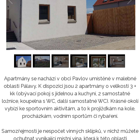
1
/
16
Apartmány se nachází v obci Pavlov umístěné v malebné
oblasti Pálavy. K dispozici jsou 2 apartmány o velikosti 3 +
kk (obývací pokoj s jídelnou a kuchyní, 2 samostatné
ložnice, koupelna s WC, další samostatné WC). Krásné okolí
vybízí ke sportovním aktivitám, a to k projížďkám na kole,
procházkám, vodním sportům či rybaření.
Samozřejmostí je nespočet vinných sklípků, v nichž můžete
ochutnat vynikající místní vína, která k této oblasti