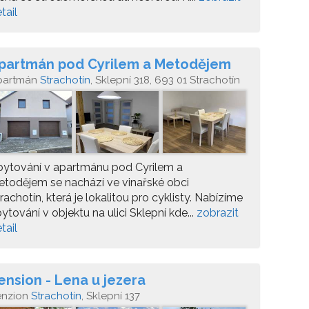
tail
partmán pod Cyrilem a Metodějem
partmán
Strachotín
, Sklepní 318, 693 01 Strachotín
bytování v apartmánu pod Cyrilem a
todějem se nachází ve vinařské obci
rachotín, která je lokalitou pro cyklisty. Nabízíme
ytování v objektu na ulici Sklepní kde...
zobrazit
tail
ension - Lena u jezera
enzion
Strachotín
, Sklepní 137