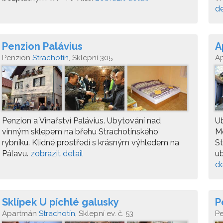
de
Penzion Palávius
A
Penzion
Strachotín
, Sklepní 305
A
Penzion a Vinařství Palávius. Ubytování nad
U
vinným sklepem na břehu Strachotínského
Me
rybníku. Klidné prostředí s krásným výhledem na
St
Pálavu.
zobrazit detail
ub
de
Sklípek U píchlé galusky
P
Apartmán
Strachotín
, Sklepní ev. č. 53
P