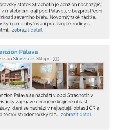
ravský statek Strachotín je penzion nacházející
 v malebném kraji pod Pálavou, v bezprostřední
ízkosti severního břehu Novomlýnské nádrže.
skytujeme ubytování pro dvojice, rodiny s
tmi...
zobrazit detail
enzion Pálava
enzion
Strachotín
, Sklepní 333
nzion Pálava se nachází v obci Strachotín v
risticky zajímavé chráněné krajinné oblasti
lavy, která se nachází v nejteplejší oblasti ČR a
 téměř středomořský ráz....
zobrazit detail