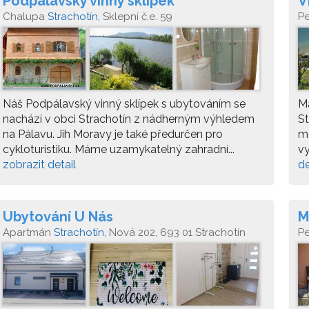
Podpálavský vinný sklípek
V
Chalupa
Strachotín
, Sklepní č.e. 59
P
Pá
Náš Podpálavský vinný sklípek s ubytováním se
M
nachází v obci Strachotín z nádherným výhledem
St
na Pálavu. Jih Moravy je také předurčen pro
me
cykloturistiku. Máme uzamykatelný zahradní...
vy
zobrazit detail
de
Ubytování U Nás
M
Apartmán
Strachotín
, Nová 202, 693 01 Strachotín
P