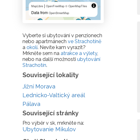
|
MapLibre
OpenFreeMap
© OpenMapTiles
Data from
OpenStreetMap
Vyberte si ubytování v penzionech
nebo apartmánech
ve Strachotíně
a
okolí
. Nevíte kam vyrazit?
Mrkněte sem na
atrakce a výlety
,
nebo na další možnosti
ubytování
Strachotín
.
Související lokality
Jižní Morava
Lednicko-Valtický areál
Pálava
Související stránky
Pro výběr v sk, mrkněte na:
Ubytovanie Mikulov