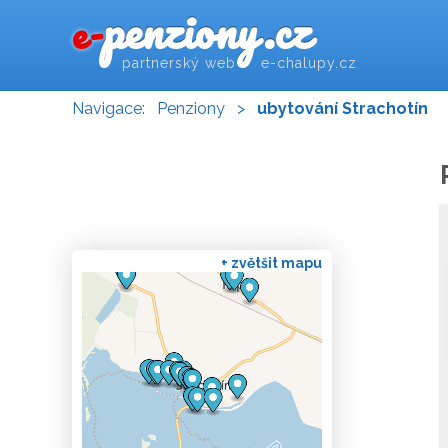
penziony.cz
e-
partnerský web e-chalupy.cz
Navigace:
Penziony
>
ubytování Strachotín
+ zvětšit mapu