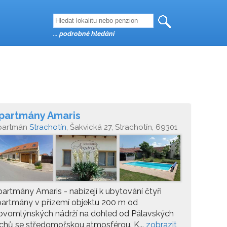
... podrobné hledání
partmány Amaris
partmán
Strachotín
, Šakvická 27, Strachotín, 69301
artmány Amaris - nabízejí k ubytování čtyři
artmány v přízemí objektu 200 m od
ovomlýnských nádrží na dohled od Pálavských
chů se středomořskou atmosférou. K...
zobrazit