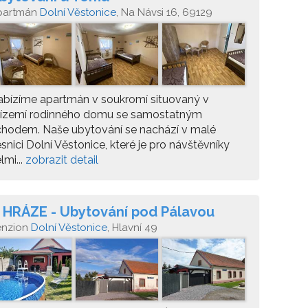
partmán
Dolní Věstonice
, Na Návsi 16, 69129
bízíme apartmán v soukromí situovaný v
řízemí rodinného domu se samostatným
chodem. Naše ubytování se nachází v malé
snici Dolní Věstonice, které je pro návštěvníky
lmi...
zobrazit detail
 HRÁZE - Ubytování pod Pálavou
enzion
Dolní Věstonice
, Hlavní 49