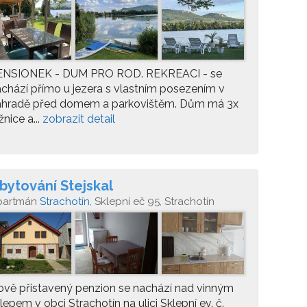
ENSIONEK - DUM PRO ROD. REKREACI - se
chází přímo u jezera s vlastním posezením v
ahradě před domem a parkovištěm. Dům má 3x
žnice a...
zobrazit detail
bytování Stejskal
partmán
Strachotín
, Sklepní eč 95, Strachotín
vě přistavený penzion se nachází nad vinným
lepem v obci Strachotín na ulici Sklepní ev. č.