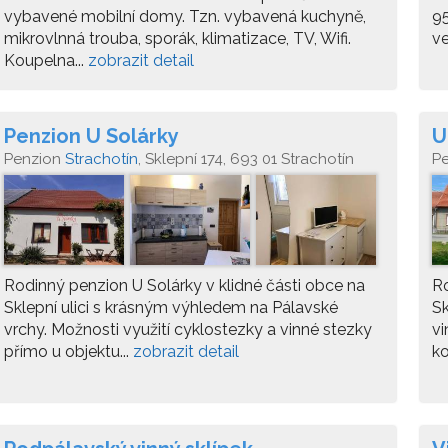
vybavené mobilní domy. Tzn. vybavená kuchyně,
95
mikrovlnná trouba, sporák, klimatizace, TV, Wifi.
ve
Koupelna...
zobrazit detail
Penzion U Solárky
U
Penzion
Strachotín
, Sklepní 174, 693 01 Strachotín
P
Rodinný penzion U Solárky v klidné části obce na
Ro
Sklepní ulici s krásným výhledem na Pálavské
Sk
vrchy. Možnosti využití cyklostezky a vinné stezky
vi
přímo u objektu...
zobrazit detail
ko