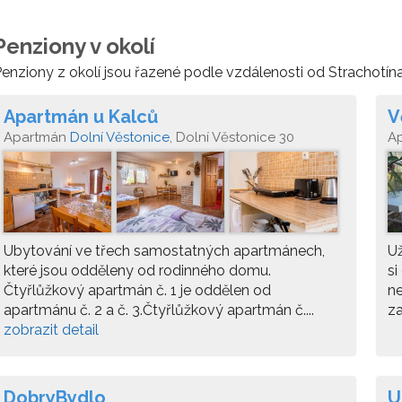
Penziony v okolí
enziony z okolí jsou řazené podle vzdálenosti od Strachotína
Apartmán u Kalců
V
Apartmán
Dolní Věstonice
, Dolní Věstonice 30
A
Vě
Ubytování ve třech samostatných apartmánech,
Už
které jsou odděleny od rodinného domu.
si
Čtyřlůžkový apartmán č. 1 je oddělen od
ne
apartmánu č. 2 a č. 3.Čtyřlůžkový apartmán č....
za
zobrazit detail
DobryBydlo
U