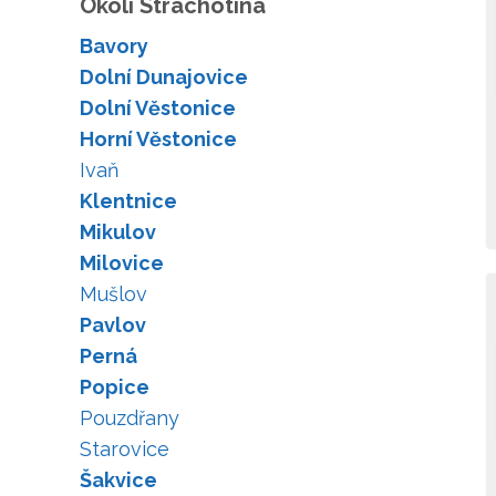
Okolí Strachotína
Bavory
Dolní Dunajovice
Dolní Věstonice
Horní Věstonice
Ivaň
Klentnice
Mikulov
Milovice
Mušlov
Pavlov
Perná
Popice
Pouzdřany
Starovice
Šakvice