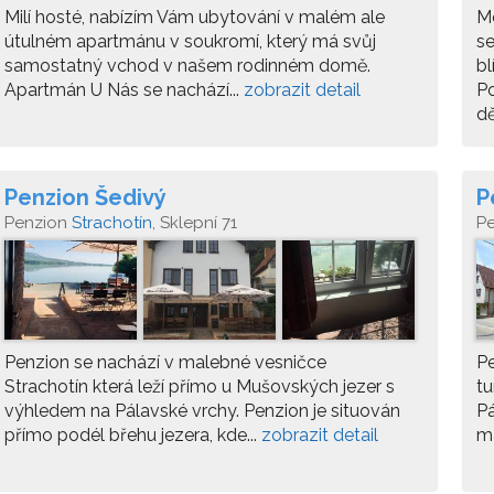
Milí hosté, nabízím Vám ubytování v malém ale
Mo
útulném apartmánu v soukromí, který má svůj
se
samostatný vchod v našem rodinném domě.
bl
Apartmán U Nás se nachází...
zobrazit detail
Po
dě
Penzion Šedivý
P
Penzion
Strachotín
, Sklepní 71
P
Penzion se nachází v malebné vesničce
Pe
Strachotín která leží přímo u Mušovských jezer s
tu
výhledem na Pálavské vrchy. Penzion je situován
Pá
přímo podél břehu jezera, kde...
zobrazit detail
má