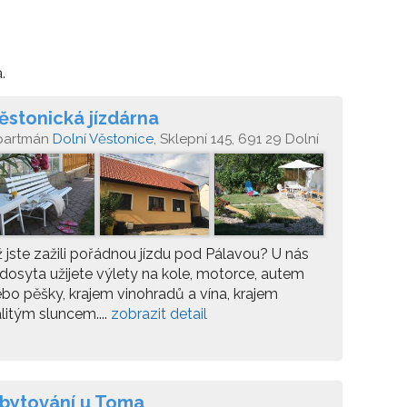
.
ěstonická jízdárna
partmán
Dolní Věstonice
, Sklepní 145, 691 29 Dolní
stonice
 jste zažili pořádnou jízdu pod Pálavou? U nás
 dosyta užijete výlety na kole, motorce, autem
bo pěšky, krajem vinohradů a vína, krajem
litým sluncem....
zobrazit detail
bytování u Toma