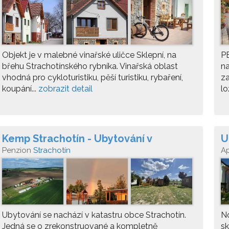
Objekt je v malebné vinařské uličce Sklepní, na
P
břehu Strachotínského rybníka. Vinařská oblast
na
vhodná pro cykloturistiku, pěší turistiku, rybaření,
z
koupání...
zobrazit detail
lo
Kemp Strachotín - Ubytování v
U
mobilních domech
Penzion
Strachotín
A
Ubytování se nachází v katastru obce Strachotín.
No
Jedná se o zrekonstruované a kompletně
sk