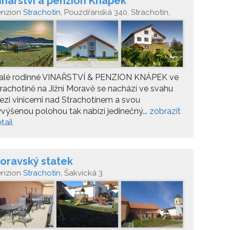
inařství a penzion Knápek
enzion
Strachotín
, Pouzdřanská 340, Strachotín,
lava
alé rodinné VINAŘSTVÍ & PENZION KNÁPEK ve
rachotíně na Jižní Moravě se nachází ve svahu
zi vinicemi nad Strachotínem a svou
výšenou polohou tak nabízí jedinečný...
zobrazit
tail
oravský statek
enzion
Strachotín
, Šakvická 3