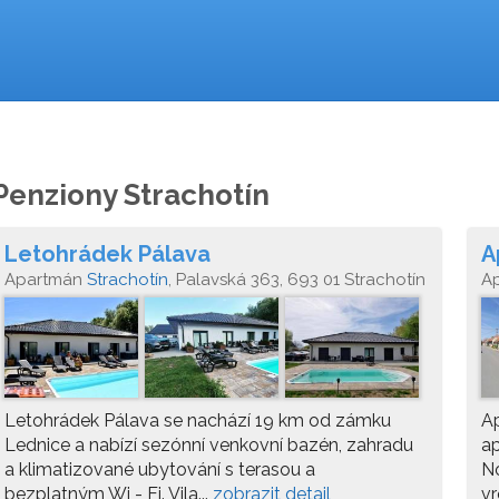
Penziony Strachotín
Letohrádek Pálava
A
Apartmán
Strachotín
, Palavská 363, 693 01 Strachotín
A
Letohrádek Pálava se nachází 19 km od zámku
Ap
Lednice a nabízí sezónní venkovní bazén, zahradu
ap
a klimatizované ubytování s terasou a
N
bezplatným Wi - Fi. Vila...
zobrazit detail
vr