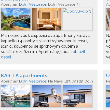
Apartmán
Dolní Věstonice
, Dolní Věstonice 34
A
Máme pro vás k dispozici dva apartmány každý s
Na
kapacitou 4 osoby, s vlastní vybavenou kuchyní,
p
ložnicí, koupelnou se sprchovým koutem a
v
sociálním zařízením. Apartmány jsou...
zobrazit
ve
detail
ve
KAR-LA apartments
U
Apartmán
Dolní Věstonice
, Na Návsi 197, 691 29 Dolní
P
Věstonice