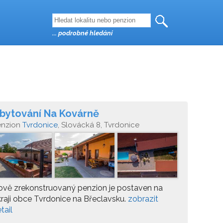
... podrobné hledání
bytování Na Kovárně
enzion
Tvrdonice
, Slovácká 8, Tvrdonice
vě zrekonstruovaný penzion je postaven na
raji obce Tvrdonice na Břeclavsku.
zobrazit
tail