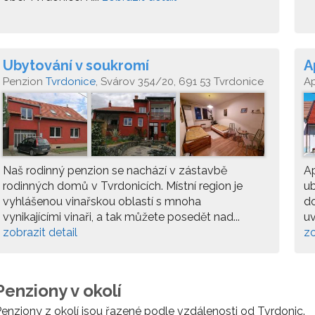
Ubytování v soukromí
A
Penzion
Tvrdonice
, Svárov 354/20, 691 53 Tvrdonice
A
Tv
Naš rodinný penzion se nachází v zástavbě
Ap
rodinných domů v Tvrdonicích. Místní region je
ub
vyhlášenou vinařskou oblastí s mnoha
do
vynikajícími vinaři, a tak můžete posedět nad...
uv
zobrazit detail
zo
Penziony v okolí
enziony z okolí jsou řazené podle vzdálenosti od Tvrdonic.