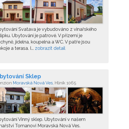
ytování Svatava je vybudováno z vinařského
lípku. Ubytování je patrové. V přízemí je
chyně, jídelna, koupelna a WC. V patře jsou
koje a terasa. I...
zobrazit detail
bytování Sklep
enzion
Moravská Nová Ves
, Hliník 1065
ytování Vinný sklep. Ubytování v našem
nařství Tomanovi Moravská Nová Ves.