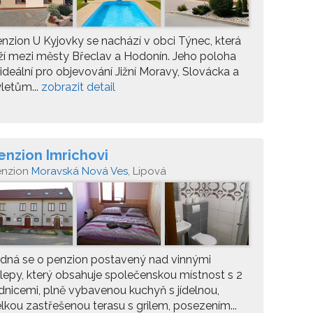
nzion U Kyjovky se nachází v obci Týnec, která
ží mezi městy Břeclav a Hodonín. Jeho poloha
 ideální pro objevování Jižní Moravy, Slovácka a
letům...
zobrazit detail
enzion Imrichovi
enzion
Moravská Nová Ves
, Lipová
dná se o penzion postavený nad vinnými
lepy, který obsahuje společenskou místnost s 2
dnicemi, plně vybavenou kuchyň s jídelnou,
lkou zastřešenou terasu s grilem, posezením...