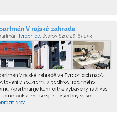
partmán V rajské zahradě
partmán
Tvrdonice
, Svárov 829/26, 691 53
rdonice
artmán V rajské zahradě ve Tvrdonicích nabízí
ytování v soukromí, v podkroví rodinného
mu. Apartmán je komfortně vybavený, rádi vás
ítáme, pokusíme se splnit všechny vaše...
brazit detail