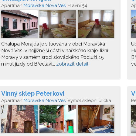
Apartmán
Moravská Nová Ves
, Hlavní 54
A
Chalupa Morajda je situována v obci Moravská
Ub
Nová Ves, v nejjižnější části vinařského kraje Jižní
H
Moravy v samém srdci slováckého Podluží, 15
Bř
minut jízdy od Břeclavi...
zobrazit detail
ve
Vinný sklep Peterkovi
V
Apartmán
Moravská Nová Ves
, Výmol sklepní ulička
P