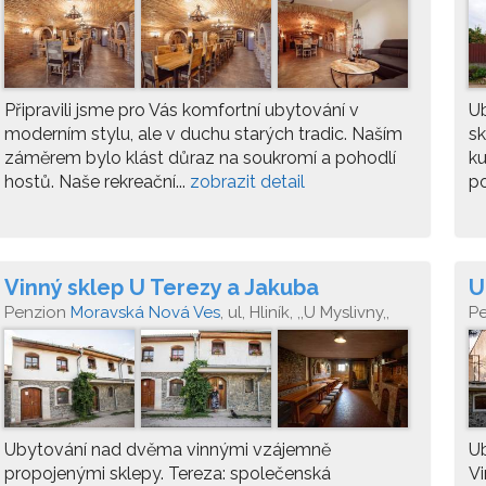
Připravili jsme pro Vás komfortní ubytování v
Ub
moderním stylu, ale v duchu starých tradic. Naším
sk
záměrem bylo klást důraz na soukromí a pohodlí
ku
hostů. Naše rekreační...
zobrazit detail
po
Vinný sklep U Terezy a Jakuba
U
Penzion
Moravská Nová Ves
, ul, Hliník, ,,U Myslivny,,
P
Ubytování nad dvěma vinnými vzájemně
Ub
propojenými sklepy. Tereza: společenská
Vi