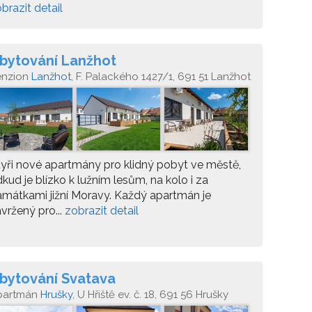
brazit detail
bytování Lanžhot
enzion
Lanžhot
, F. Palackého 1427/1, 691 51 Lanžhot
yři nové apartmány pro klidný pobyt ve městě,
kud je blízko k lužním lesům, na kolo i za
mátkami jižní Moravy. Každý apartmán je
vržený pro...
zobrazit detail
bytování Svatava
partmán
Hrušky
, U Hřiště ev. č. 18, 691 56 Hrušky