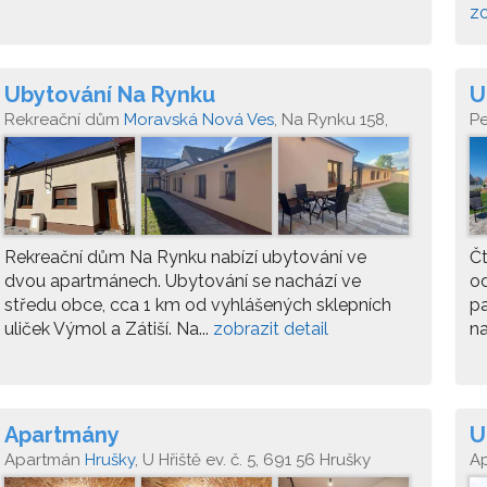
zo
Ubytování Na Rynku
U
Rekreační dům
Moravská Nová Ves
, Na Rynku 158,
P
691 55 Moravská Nová Ves
Rekreační dům Na Rynku nabízí ubytování ve
Čt
dvou apartmánech. Ubytování se nachází ve
od
středu obce, cca 1 km od vyhlášených sklepních
pa
uliček Výmol a Zátiší. Na...
zobrazit detail
na
Apartmány
U
Apartmán
Hrušky
, U Hřiště ev. č. 5, 691 56 Hrušky
A