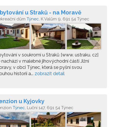
bytování u Straků - na Moravě
ekreační dům
Týnec
, K Valům 9, 691 54 Týnec
ytování v soukromí u Straků [www. ustraku. cz]
 nachází v malebné jihovýchodní části Jižní
ravy, v obci Týnec, která se pyšní svou
ouhou historií a...
zobrazit detail
enzion u Kyjovky
enzion
Týnec
, Luční 147, 691 54 Týnec