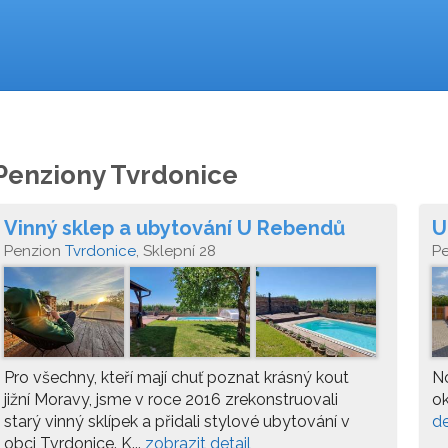
Penziony Tvrdonice
Vinný sklep a ubytování U Rebendů
U
Penzion
Tvrdonice
, Sklepní 28
P
Pro všechny, kteří mají chuť poznat krásný kout
No
jižní Moravy, jsme v roce 2016 zrekonstruovali
ok
starý vinný sklípek a přidali stylové ubytování v
de
obci Tvrdonice. K...
zobrazit detail