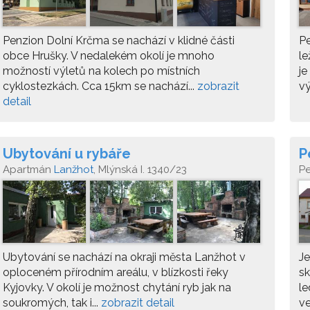
Penzion Dolní Krčma se nachází v klidné části
Pe
obce Hrušky. V nedalekém okolí je mnoho
le
možností výletů na kolech po místních
je
cyklostezkách. Cca 15km se nachází...
zobrazit
vý
detail
Ubytování u rybáře
P
Apartmán
Lanžhot
, Mlýnská I. 1340/23
P
Ubytování se nachází na okraji města Lanžhot v
Je
oploceném přírodním areálu, v blízkosti řeky
sk
Kyjovky. V okolí je možnost chytání ryb jak na
le
soukromých, tak i...
zobrazit detail
ve