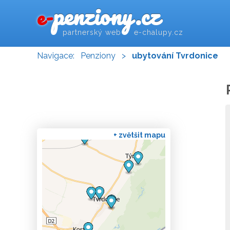
penziony.cz
e-
partnerský web e-chalupy.cz
Navigace:
Penziony
>
ubytování Tvrdonice
+ zvětšit mapu