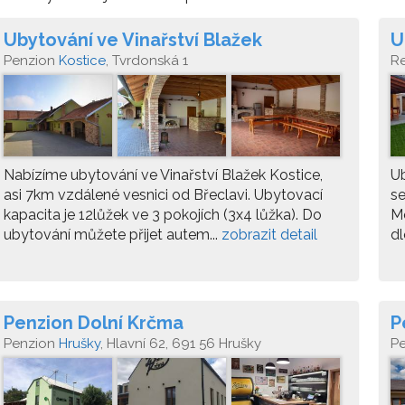
Ubytování ve Vinařství Blažek
U
Penzion
Kostice
, Tvrdonská 1
R
Nabízíme ubytování ve Vinařství Blažek Kostice,
Ub
asi 7km vzdálené vesnici od Břeclavi. Ubytovací
se
kapacita je 12lůžek ve 3 pokojích (3x4 lůžka). Do
Mo
ubytování můžete přijet autem...
zobrazit detail
dl
Penzion Dolní Krčma
P
Penzion
Hrušky
, Hlavní 62, 691 56 Hrušky
P