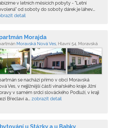
bízíme v letních měsících pobyty - "Letní
volená" od soboty do soboty dárek je láhev...
brazit detail
partmán Morajda
partmán
Moravská Nová Ves
, Hlavní 54, Moravská
ová Ves
partmán se nachází přímo v obci Moravská
vá Ves, v nejjižnější části vinařského kraje Jižní
ravy v samém srdci slováckého Podluží, v kraji
zi Břeclaví a...
zobrazit detail
bytování u Stázky a u Babky