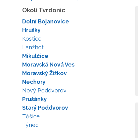
Okolí Tvrdonic
Dolní Bojanovice
Hrušky
Kostice
Lanžhot
Mikulčice
Moravská Nová Ves
Moravský Žižkov
Nechory
Nový Poddvorov
Prušánky
Starý Poddvorov
Těšice
Týnec