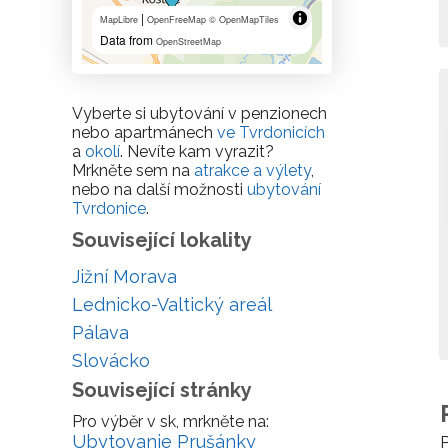
|
MapLibre
OpenFreeMap
© OpenMapTiles
Data from
OpenStreetMap
Vyberte si ubytování v penzionech
nebo apartmánech
ve Tvrdonicích
a
okolí
. Nevíte kam vyrazit?
Mrkněte sem na
atrakce a výlety
,
nebo na další možnosti
ubytování
Tvrdonice
.
Související lokality
Jižní Morava
Lednicko-Valtický areál
Pálava
Slovácko
Související stránky
Pro výběr v sk, mrkněte na:
Ubytovanie Prušánky
P