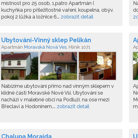
místnost pro 25 osob, 1.patro Apartmán (
Na
kuchyňka pro příležitostné vaření, koupelna, obýv.
do
pokoj 2 lůžka a ložnice 6...
zobrazit detail
zo
Ubytování-Vinný sklep Pelikán
A
Apartmán
Moravská Nová Ves
, Hliník 1071
A
N
Nabízíme ubytování přímo nad vinným sklepem v
A
klidné části Moravské Nové Vsi. Ubytování se
No
nachází v malebné obci na Podluží, na ose mezi
Mo
Břeclaví a Hodonínem....
zobrazit detail
me
Chalupa Morajda
U