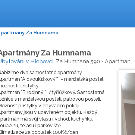
Apartmány Za Humnama
Apartmány Za Humnama
Ubytování v Hlohovci
, Za Humnana 590 - Apartmán,
Nabízíme dva samostatné apartmány.
partmán "A dvoulůžkový**" - manželská postel,
ožností přistýlky.
partmán "B rodinný**" čtyřlůžkový. Samostatná
ožnice s manželskou postelí, patrovou postelí.
ožnost přistýlky v obývacím pokoji.
Apartmány jsou v uzavřeném objektu. Každý
partmán má svůj vlastní vchod, kuchyňku,
oupelnu, terasu i parkoviště.
Klimatizace za poplatek 100Kč/den