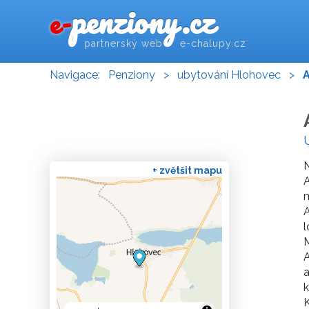
penziony.cz
e-
partnerský web e-chalupy.cz
Navigace:
Penziony
>
ubytování Hlohovec
>
+ zvětšit mapu
A
m
A
l
M
a
k