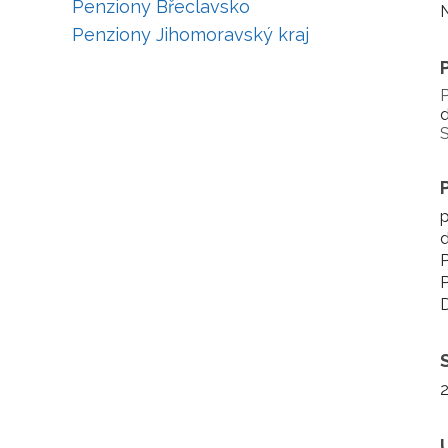
Penziony Břeclavsko
N
Penziony Jihomoravský kraj
P
d
S
p
d
P
P
D
2