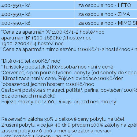
400-550,- kč
za osobu a noc - LÉTO
400-550,- kč
za osobu a noc - ZIMA
400-550,- kč
za osobu a noc - MIMO
*Cena za apartmán "A" 1100Kč/1-2 hosté/noc
apartmán "B" 1500-1650Kč 3 hosté/noc
1900-2200Kč 4 hosté/ noc
*Cena za apartmán mimo sezónu 1100Kč/1-2 hosté/noc + 
*Dítě 0-10 let 400Kč/ noc
*Turistický poplatek 21Kč/osoba/noc není v ceně
*Červenec, srpen pouze týdenní pobyty (od soboty do soboty
*Klimatizace není v ceně. Půjčení ovladače 100Kč/den.
*obsazenost jedním hostem 1100Kč/noc
Cestovní postýlka s matrací, polštář, peřina, povlečení 100
Bez domácích mazlíčků.
Příjezd možný od 14:00. Dřívější příjezd není možný!
Rezervační záloha 30% z celkové ceny pobytu na účet
Zrušení pobytu více jak 40 dnů předem 100% zálohy na zpě
zrušení pobytu 40 dnů a méně se záloha nevrací
Letní sezóna: 1.červen - 30. září