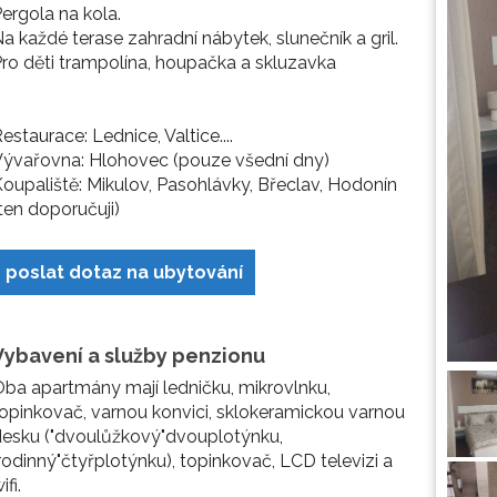
ergola na kola.
a každé terase zahradní nábytek, slunečník a gril.
ro děti trampolína, houpačka a skluzavka
estaurace: Lednice, Valtice....
Vývařovna: Hlohovec (pouze všední dny)
oupaliště: Mikulov, Pasohlávky, Břeclav, Hodonín
ten doporučuji)
poslat dotaz na ubytování
Vybavení a služby penzionu
ba apartmány mají ledničku, mikrovlnku,
opinkovač, varnou konvici, sklokeramickou varnou
esku ("dvoulůžkový"dvouplotýnku,
rodinný"čtyřplotýnku), topinkovač, LCD televizi a
ifi.