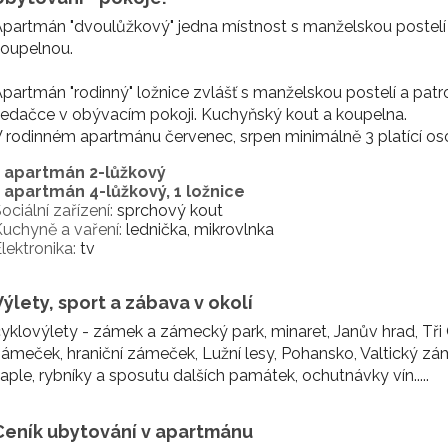
partmán "dvoulůžkový" jedna místnost s manželskou postelí
koupelnou.
partmán "rodinný" ložnice zvlášť s manželskou postelí a patr
edačce v obývacím pokoji. Kuchyňský kout a koupelna.
 rodinném apartmánu červenec, srpen minimálně 3 platící os
1 apartmán 2-lůžkový
1 apartmán 4-lůžkový, 1 ložnice
ociální zařízení:
sprchový kout
uchyně a vaření:
lednička, mikrovlnka
lektronika:
tv
Výlety, sport a zábava v okolí
yklovýlety - zámek a zámecký park, minaret, Janův hrad, Tři G
ámeček, hraniční zámeček, Lužní lesy, Pohansko, Valtický zá
aple, rybníky a sposutu dalších památek, ochutnávky vín.....
Ceník ubytování v apartmánu