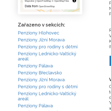
|
MapLibre
OpenFreeMap
© OpenMapTiles
P
Data from
OpenStreetMap
N
P
Zařazeno v sekcích:
R
Penziony Hlohovec
Penziony Jižní Morava
K
Penziony pro rodiny s dětmi
(
Penziony Lednicko-Valtický
areál
Penziony Pálava
Penziony Břeclavsko
Penziony Jižní Morava
Penziony pro rodiny s dětmi
O
t
Penziony Lednicko-Valtický
d
areál
"
Penziony Pálava
w