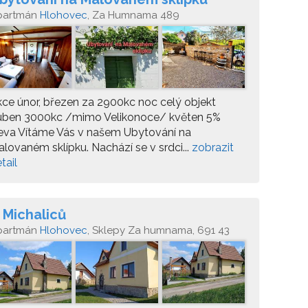
partmán
Hlohovec
, Za Humnama 489
ce únor, březen za 2900kc noc celý objekt
uben 3000kc /mimo Velikonoce/ květen 5%
eva Vítáme Vás v našem Ubytování na
lovaném sklípku. Nachází se v srdci...
zobrazit
tail
 Michaliců
partmán
Hlohovec
, Sklepy Za humnama, 691 43
lohovec