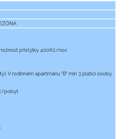
 SEZÓNA
možnost přistýlky 400Kč/noc
). V rodinném apartmánu "B" min 3 platící osoby.
Kč/pobyt
t