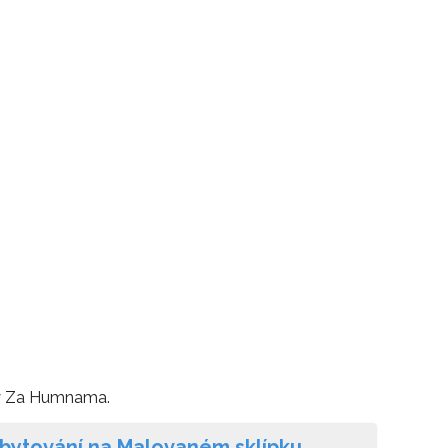
ny Za Humnama.
bytování na Malovaném sklípku