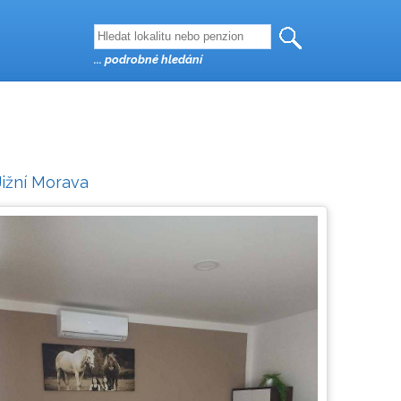
... podrobné hledání
Jižní Morava