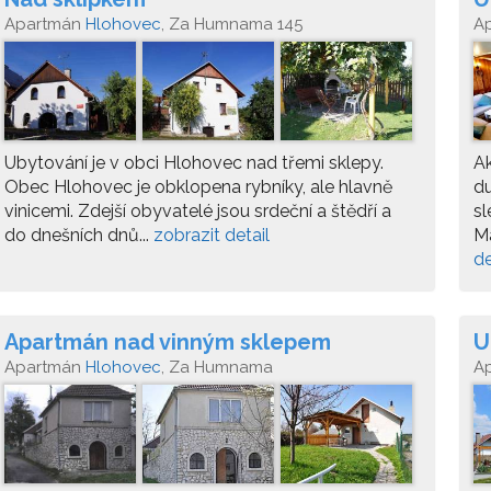
Apartmán
Hlohovec
, Za Humnama 145
A
Ubytování je v obci Hlohovec nad třemi sklepy.
Ak
Obec Hlohovec je obklopena rybníky, ale hlavně
d
vinicemi. Zdejší obyvatelé jsou srdeční a štědří a
sl
do dnešních dnů...
zobrazit detail
Ma
de
Apartmán nad vinným sklepem
U
Apartmán
Hlohovec
, Za Humnama
A
H