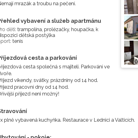
emají mrazák a troubu na pečení.
Přehled vybavení a služeb apartmánu
ro děti:
trampolína, prolézačky, houpačka, k
ispozici dětská postýlka
port:
tenis
Příjezdová cesta a parkování
říjezdová cesta společná s majiteli. Parkování ve
voře.
říjezd víkendy, svátky, prázdniny od 14 hod.
říjezd pracovní dny od 14 hod.
řívější příjezd neni možný!
Stravování
x plně vybavená kuchyňka. Restaurace v Lednici a Valticích.
Ubytování - pokoje: