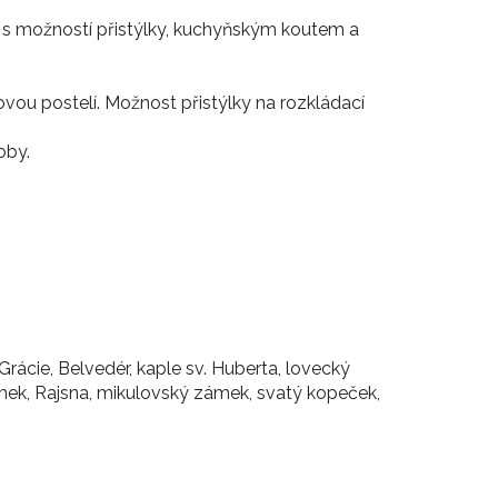
 s možností přistýlky, kuchyňským koutem a
ovou postelí. Možnost přistýlky na rozkládací
oby.
rácie, Belvedér, kaple sv. Huberta, lovecký
mek, Rajsna, mikulovský zámek, svatý kopeček,