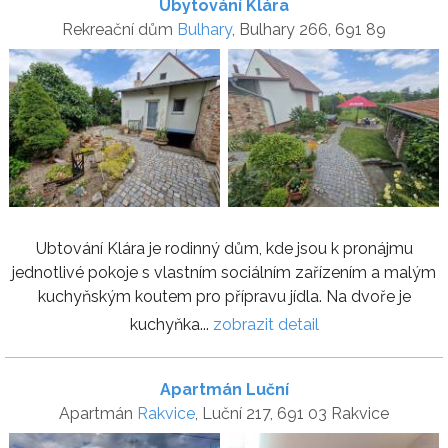
Ubytování Klára
Rekreační dům
Bulhary
, Bulhary 266, 691 89
Ubtování Klára je rodinný dům, kde jsou k pronájmu
jednotlivé pokoje s vlastním sociálním zařízením a malým
kuchyňským koutem pro přípravu jídla. Na dvoře je
kuchyňka...
zobrazit detail
Apartmán Luční
Apartmán
Rakvice
, Luční 217, 691 03 Rakvice