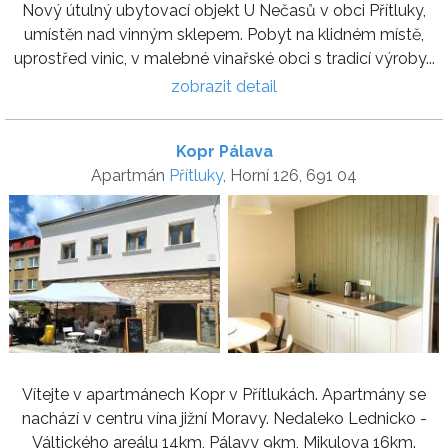
Nový útulný ubytovací objekt U Nečasů v obci Přítluky,
umístěn nad vinným sklepem. Pobyt na klidném místě,
uprostřed vinic, v malebné vinařské obci s tradicí výroby...
zobrazit detail
Kopr Pálava
Apartmán
Přítluky
, Horní 126, 691 04
Vítejte v apartmánech Kopr v Přítlukách. Apartmány se
nachází v centru vína jižní Moravy. Nedaleko Lednicko -
Váltického areálu 14km, Pálavy 9km, Mikulova 16km.