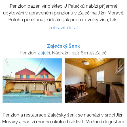
Penzion bazén víno sklep U Palečků nabízí příjemné
ubytování v upraveném penzionu v Zaječí na Jižní Moravě.
Poloha penzionu je ideální jak pro milovníky vína, tak...
zobrazit detail
Zaječský Šenk
Penzion
Zaječí
, Nádražní 413, 69105 Zaječí
Penzion a restaurace Zaječský šenk se nachází v srdci Jižní
Moravy a nabízí mnoho okolních aktivit. Možno i degustace