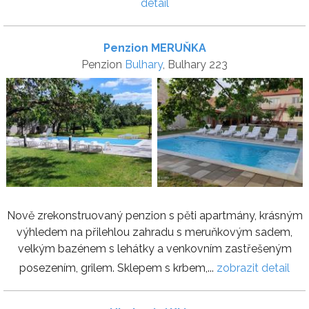
detail
Penzion MERUŇKA
Penzion
Bulhary
, Bulhary 223
Nově zrekonstruovaný penzion s pěti apartmány, krásným
výhledem na přilehlou zahradu s meruňkovým sadem,
velkým bazénem s lehátky a venkovním zastřešeným
posezením, grilem. Sklepem s krbem,...
zobrazit detail