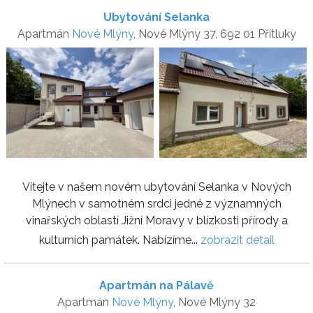
Ubytování Selanka
Apartmán
Nové Mlýny
, Nové Mlýny 37, 692 01 Přítluky
Vítejte v našem novém ubytování Selanka v Nových
Mlýnech v samotném srdci jedné z významných
vinařských oblastí Jižní Moravy v blízkosti přírody a
kulturních památek. Nabízíme...
zobrazit detail
Apartmán na Pálavě
Apartmán
Nové Mlýny
, Nové Mlýny 32