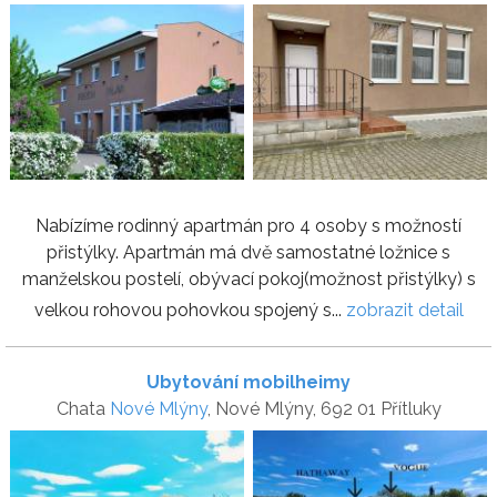
Nabízíme rodinný apartmán pro 4 osoby s možností
přistýlky. Apartmán má dvě samostatné ložnice s
manželskou postelí, obývací pokoj(možnost přistýlky) s
velkou rohovou pohovkou spojený s...
zobrazit detail
Ubytování mobilheimy
Chata
Nové Mlýny
, Nové Mlýny, 692 01 Přítluky