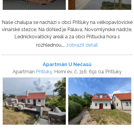
Naše chalupa se nachází v obci Přítluky na velkopavlovické
vinařské stezce. Na dohled je Pálava, Novomlýnské nádrže,
Lednickovaltický areál a za obcí Přítlucká hora s
rozhlednou....
zobrazit detail
Apartmán U Nečasů
Apartmán
Přítluky
, Horní ev. č. 316, 691 04 Přítluky