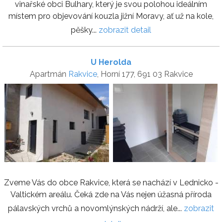
vinařské obci Bulhary, který je svou polohou ideálním
místem pro objevování kouzla jižní Moravy, ať už na kole,
pěšky...
zobrazit detail
U Herolda
Apartmán
Rakvice
, Horní 177, 691 03 Rakvice
Zveme Vás do obce Rakvice, která se nachází v Lednicko -
Valtickém areálu. Čeká zde na Vás nejen úžasná příroda
pálavských vrchů a novomlýnských nádrží, ale...
zobrazit