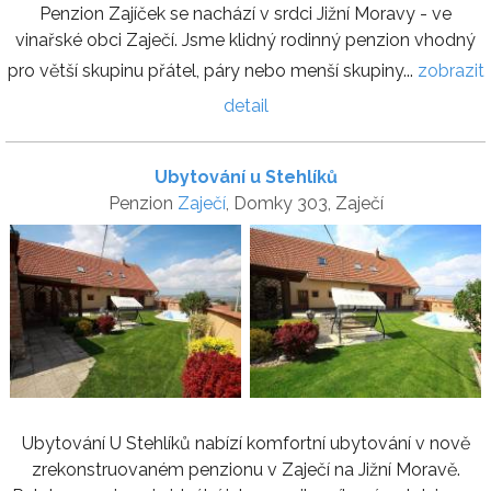
Penzion Zajíček se nachází v srdci Jižní Moravy - ve
vinařské obci Zaječí. Jsme klidný rodinný penzion vhodný
pro větší skupinu přátel, páry nebo menší skupiny...
zobrazit
detail
Ubytování u Stehlíků
Penzion
Zaječí
, Domky 303, Zaječí
Ubytování U Stehlíků nabízí komfortní ubytování v nově
zrekonstruovaném penzionu v Zaječí na Jižní Moravě.