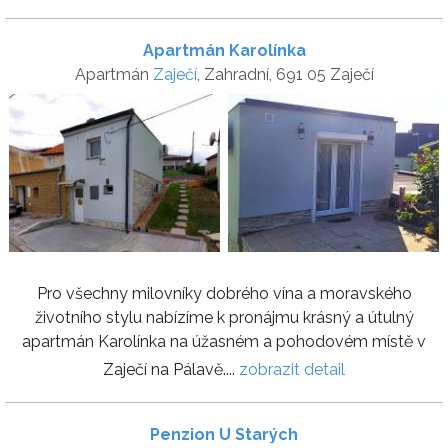
Apartmán Karolínka
Apartmán
Zaječí
, Zahradní, 691 05 Zaječí
Pro všechny milovníky dobrého vína a moravského
životního stylu nabízíme k pronájmu krásný a útulný
apartmán Karolínka na úžasném a pohodovém místě v
Zaječí na Pálavě....
zobrazit detail
Penzion U Starých