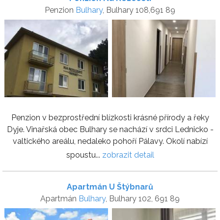
Penzion
Bulhary
, Bulhary 108,691 89
Penzion v bezprostřední blízkosti krásné přírody a řeky
Dyje. Vinařská obec Bulhary se nachází v srdci Lednicko -
valtického areálu, nedaleko pohoří Pálavy. Okolí nabízí
spoustu...
zobrazit detail
Apartmán U Štýbnarů
Apartmán
Bulhary
, Bulhary 102, 691 89