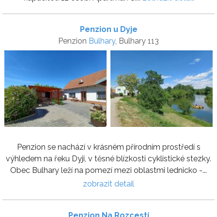
Penzion u Dyje
Penzion
Bulhary
, Bulhary 113
Penzion se nachází v krásném přírodním prostředí s
výhledem na řeku Dyji, v těsné blízkosti cyklistické stezky.
Obec Bulhary leží na pomezí mezi oblastmi lednicko -...
zobrazit detail
Penzion Na Rozcestí