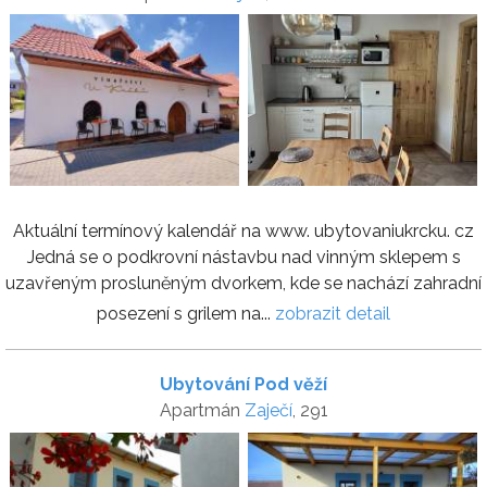
Aktuální termínový kalendář na www. ubytovaniukrcku. cz
Jedná se o podkrovní nástavbu nad vinným sklepem s
uzavřeným prosluněným dvorkem, kde se nachází zahradní
posezení s grilem na...
zobrazit detail
Ubytování Pod věží
Apartmán
Zaječí
, 291