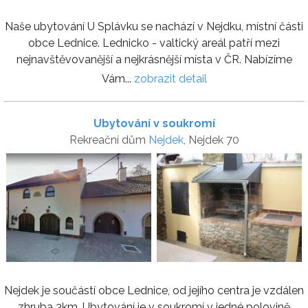
Naše ubytování U Splávku se nachází v Nejdku, místní části
obce Lednice. Lednicko - valtický areál patří mezi
nejnavštěvovanější a nejkrásnější místa v ČR. Nabízíme
Vám...
zobrazit detail
Ubytování v soukromí
Rekreační dům
Nejdek
, Nejdek 70
Nejdek je součástí obce Lednice, od jejího centra je vzdálen
zhruba 3km. Ubytování je v soukromí v jedné polovině