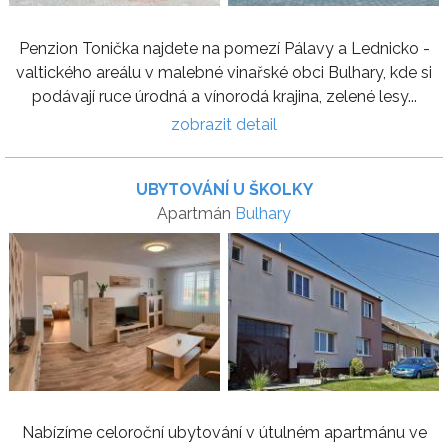
Penzion Tonička najdete na pomezí Pálavy a Lednicko -
valtického areálu v malebné vinařské obci Bulhary, kde si
podávají ruce úrodná a vínorodá krajina, zelené lesy...
zobrazit detail
UBYTOVÁNÍ U ŠKOLKY
Apartmán
Bulhary
Nabízíme celoroční ubytování v útulném apartmánu ve