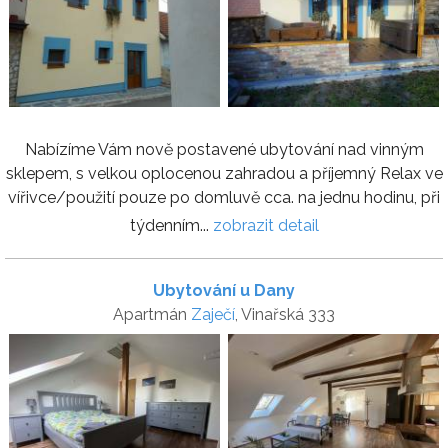
Nabízíme Vám nově postavené ubytování nad vinným
sklepem, s velkou oplocenou zahradou a příjemný Relax ve
vířivce/použití pouze po domluvě cca. na jednu hodinu, při
týdenním...
zobrazit detail
Ubytování u Dany
Apartmán
Zaječí
, Vinařská 333