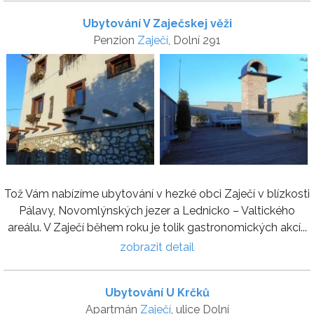
Ubytování V Zaječskej věži
Penzion
Zaječí
, Dolní 291
Tož Vám nabízíme ubytování v hezké obci Zaječí v blízkosti
Pálavy, Novomlýnských jezer a Lednicko – Valtického
areálu. V Zaječí během roku je tolik gastronomických akcí...
zobrazit detail
Ubytování U Krčků
Apartmán
Zaječí
, ulice Dolní