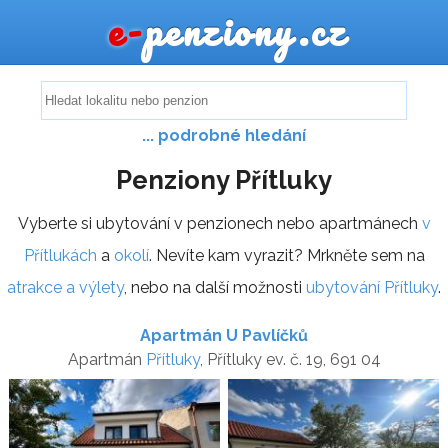
e-
penziony.cz
... podrobné hledání
Penziony Přítluky
Vyberte si ubytování v penzionech nebo apartmánech
v
Přítlukách
a
okolí
. Nevíte kam vyrazit? Mrkněte sem na
atrakce a výlety
, nebo na další možnosti
ubytování Přítluky
.
Apartmán U Pavlíčků
Apartmán
Přítluky
, Přítluky ev. č. 19, 691 04