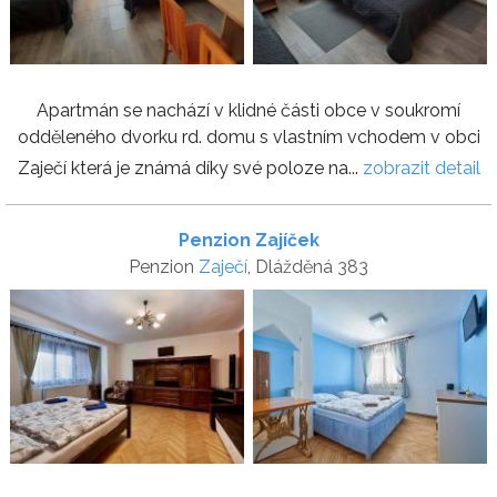
Apartmán se nachází v klidné části obce v soukromí
odděleného dvorku rd. domu s vlastním vchodem v obci
Zaječí která je známá díky své poloze na...
zobrazit detail
Penzion Zajíček
Penzion
Zaječí
, Dlážděná 383