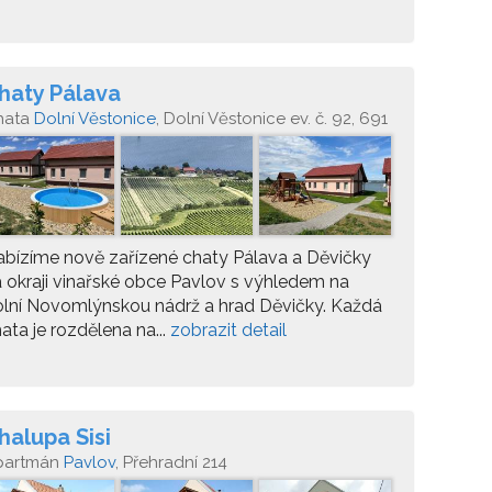
haty Pálava
hata
Dolní Věstonice
, Dolní Věstonice ev. č. 92, 691
9
bízíme nově zařízené chaty Pálava a Děvičky
 okraji vinařské obce Pavlov s výhledem na
lní Novomlýnskou nádrž a hrad Děvičky. Každá
ata je rozdělena na...
zobrazit detail
halupa Sisi
partmán
Pavlov
, Přehradní 214