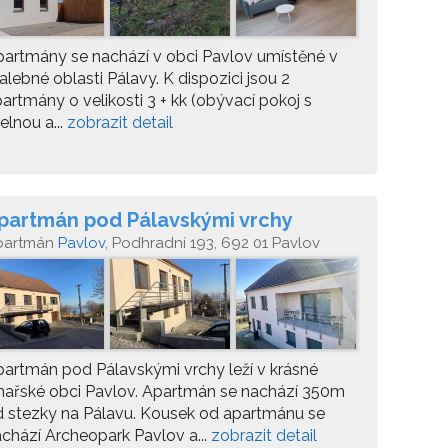
artmány se nachází v obci Pavlov umístěné v
lebné oblasti Pálavy. K dispozici jsou 2
artmány o velikosti 3 + kk (obývací pokoj s
delnou a...
zobrazit detail
partmán pod Pálavskými vrchy
partmán
Pavlov
, Podhradní 193, 692 01 Pavlov
artmán pod Pálavskými vrchy leží v krásné
nařské obci Pavlov. Apartmán se nachází 350m
 stezky na Pálavu. Kousek od apartmánu se
chází Archeopark Pavlov a...
zobrazit detail