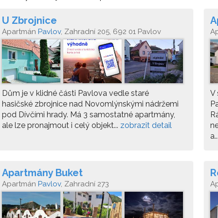
U Zbrojnice
A
Apartmán
Pavlov
, Zahradní 205, 692 01 Pavlov
A
Dům je v klidné části Pavlova vedle staré
V 
hasičské zbrojnice nad Novomlýnskými nádržemi
Pa
pod Dívčími hrady. Má 3 samostatné apartmány,
Rá
ale lze pronajmout i celý objekt...
zobrazit detail
n
a.
Apartmány Buket
R
Apartmán
Pavlov
, Zahradní 273
A