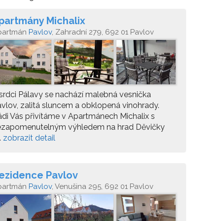
partmány Michalix
partmán
Pavlov
, Zahradní 279, 692 01 Pavlov
srdci Pálavy se nachází malebná vesnička
vlov, zalitá sluncem a obklopená vinohrady.
di Vás přivítáme v Apartmánech Michalix s
ezapomenutelným výhledem na hrad Děvičky
..
zobrazit detail
ezidence Pavlov
partmán
Pavlov
, Venušina 295, 692 01 Pavlov