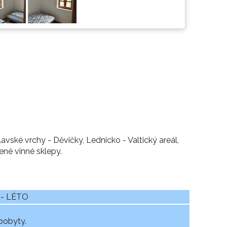
vské vrchy - Děvičky, Lednicko - Valtický areál,
řené vinné sklepy.
 - LÉTO
pobyty.