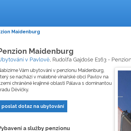
zion Maidenburg
Penzion Maidenburg
Ubytování v Pavlově
, Rudolfa Gajdoše E163 - Penzio
Nabízíme Vám ubytování v penzionu Maidenburg,
terý se nachází v malebné vinařské obci Pavlov na
zemí chráněné krajinné oblasti Pálava s dominantou
radu Děvičky.
poslat dotaz na ubytování
Vybavení a služby penzionu