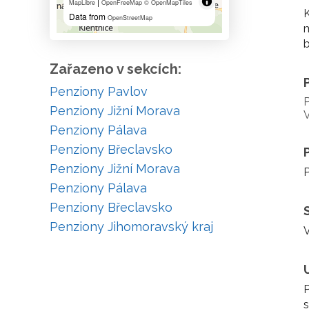
|
MapLibre
OpenFreeMap
© OpenMapTiles
K
Data from
OpenStreetMap
m
b
Zařazeno v sekcích:
Penziony Pavlov
P
Penziony Jižní Morava
V
Penziony Pálava
Penziony Břeclavsko
Penziony Jižní Morava
P
Penziony Pálava
Penziony Břeclavsko
Penziony Jihomoravský kraj
V
P
s