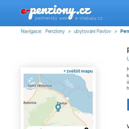
penziony.cz
e-
partnerský web e-chalupy.cz
Navigace:
Penziony
>
ubytování Pavlov
>
Pen
+ zvětšit mapu
k
ú
h