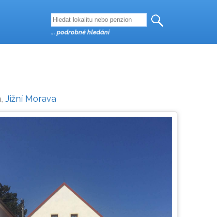
... podrobné hledání
n,
Jižní Morava