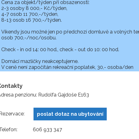
Cena za objekt/týden při obsazenosti:
2-3 osoby 8 000,- Kč/týden,
4-7 osob 11 700,-/týden,
8-13 osob 16 700,-/týden.
Víkendy jsou možné jen po předchozí domluvě a volných term
osob 700,-/noc/osobu.
Check - in od 14: 00 hod., check - out do 10: 00 hod.
Domácí mazlíčky neakceptujeme.
V ceně není započítán rekreační poplatek, 30,- osoba/den
Kontakty
dresa penzionu: Rudolfa Gajdoše E163
Rezervace:
poslat dotaz na ubytování
Telefon:
606 933 347