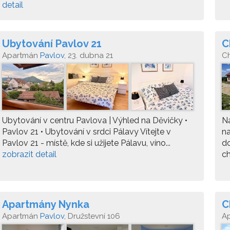
detail
Ubytování Pavlov 21
C
Apartmán
Pavlov
, 23. dubna 21
C
2
Ubytování v centru Pavlova | Výhled na Děvičky •
Na
Pavlov 21 • Ubytování v srdci Pálavy Vítejte v
na
Pavlov 21 - místě, kde si užijete Pálavu, víno...
do
zobrazit detail
ch
Apartmány Nynka
C
Apartmán
Pavlov
, Družstevní 106
A