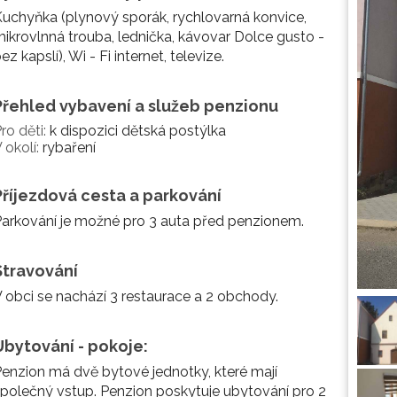
uchyňka (plynový sporák, rychlovarná konvice,
ikrovlnná trouba, lednička, kávovar Dolce gusto -
ez kapslí), Wi - Fi internet, televize.
Přehled vybavení a služeb penzionu
ro děti:
k dispozici dětská postýlka
 okolí:
rybaření
Příjezdová cesta a parkování
arkování je možné pro 3 auta před penzionem.
Stravování
 obci se nachází 3 restaurace a 2 obchody.
Ubytování - pokoje:
enzion má dvě bytové jednotky, které mají
polečný vstup. Penzion poskytuje ubytování pro 2