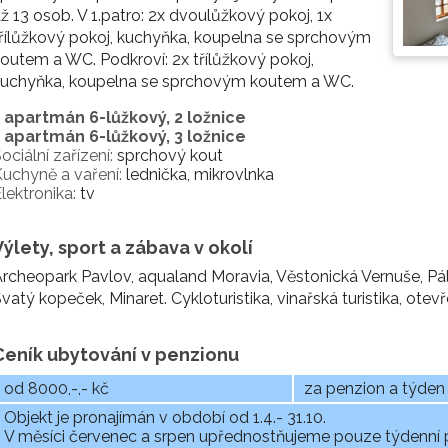
ž 13 osob. V 1.patro: 2x dvoulůžkový pokoj, 1x
řílůžkový pokoj, kuchyňka, koupelna se sprchovým
outem a WC. Podkroví: 2x třílůžkový pokoj,
kuchyňka, koupelna se sprchovým koutem a WC.
1 apartmán 6-lůžkový, 2 ložnice
1 apartmán 6-lůžkový, 3 ložnice
ociální zařízení:
sprchový kout
uchyně a vaření:
lednička, mikrovlnka
lektronika:
tv
Výlety, sport a zábava v okolí
rcheopark Pavlov, aqualand Moravia, Věstonická Vernuše, Pála
vatý kopeček, Minaret. Cykloturistika, vinařská turistika, otev
Ceník ubytování v penzionu
od 8000,-,- kč
za penzion a týden
Objekt je pronajímán v období od 1.4.- 31.10.
V měsíci červenec a srpen upřednostňujeme pouze týdenní 