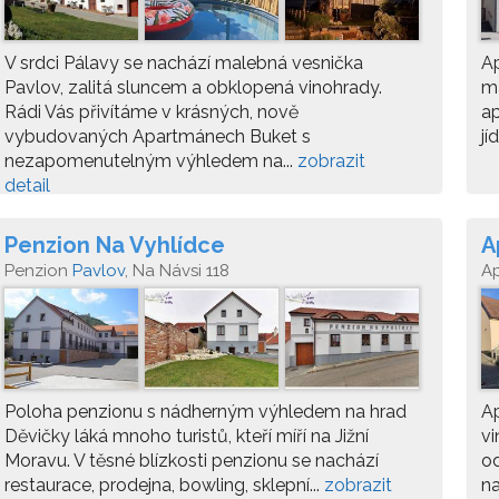
V srdci Pálavy se nachází malebná vesnička
Ap
Pavlov, zalitá sluncem a obklopená vinohrady.
ma
Rádi Vás přivítáme v krásných, nově
ap
vybudovaných Apartmánech Buket s
jí
nezapomenutelným výhledem na...
zobrazit
detail
Penzion Na Vyhlídce
A
Penzion
Pavlov
, Na Návsi 118
A
Poloha penzionu s nádherným výhledem na hrad
Ap
Děvičky láká mnoho turistů, kteří míří na Jižní
vi
Moravu. V těsné blízkosti penzionu se nachází
od
restaurace, prodejna, bowling, sklepní...
zobrazit
na