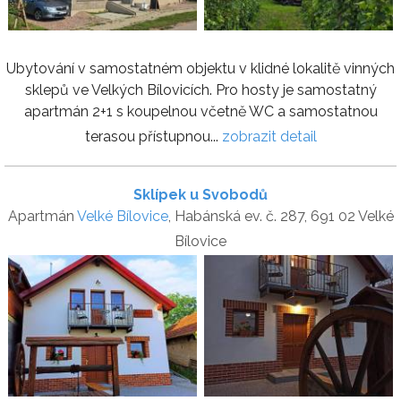
Ubytování v samostatném objektu v klidné lokalitě vinných
sklepů ve Velkých Bílovicích. Pro hosty je samostatný
apartmán 2+1 s koupelnou včetně WC a samostatnou
terasou přístupnou...
zobrazit detail
Sklípek u Svobodů
Apartmán
Velké Bílovice
, Habánská ev. č. 287, 691 02 Velké
Bílovice