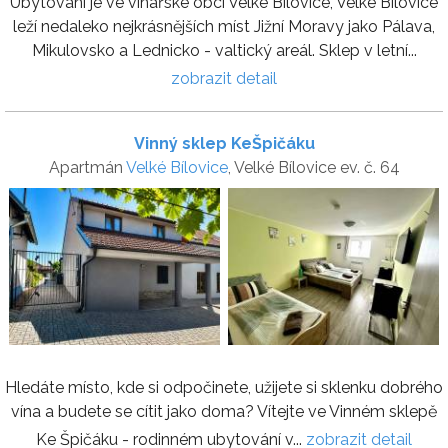
Ubytování je ve vinařské obci Velké Bílovice, Velké Bílovice
leží nedaleko nejkrásnějších míst Jižní Moravy jako Pálava,
Mikulovsko a Lednicko - valtický areál. Sklep v letní...
zobrazit detail
Vinný sklep KeŠpičáku
Apartmán
Velké Bílovice
, Velké Bílovice ev. č. 64
Hledáte místo, kde si odpočinete, užijete si sklenku dobrého
vína a budete se cítit jako doma? Vítejte ve Vinném sklepě
Ke Špičáku - rodinném ubytování v...
zobrazit detail