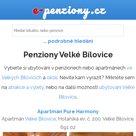
e-
penziony.cz
... podrobné hledání
Penziony Velké Bílovice
Vyberte si ubytování v penzionech nebo apartmánech
ve
Velkých Bílovicích
a
okolí
. Nevíte kam vyrazit? Mrkněte sem
na
atrakce a výlety
, nebo na další možnosti
ubytování Velké
Bílovice
.
Apartmán Pure Harmony
Apartmán
Velké Bílovice
, Hotařská ev. č. 200, Velké Bílovice,
691 02