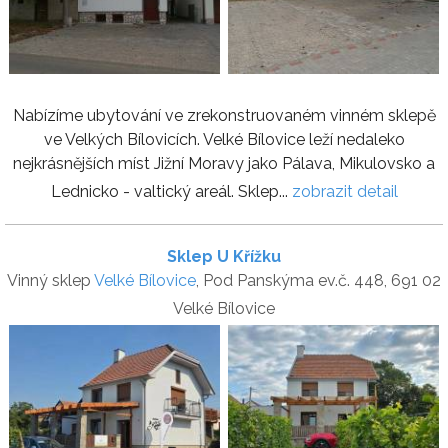
Nabízíme ubytování ve zrekonstruovaném vinném sklepě
ve Velkých Bílovicích. Velké Bílovice leží nedaleko
nejkrásnějších míst Jižní Moravy jako Pálava, Mikulovsko a
Lednicko - valtický areál. Sklep...
zobrazit detail
Sklep U Křížku
Vinný sklep
Velké Bílovice
, Pod Panskýma ev.č. 448, 691 02
Velké Bílovice