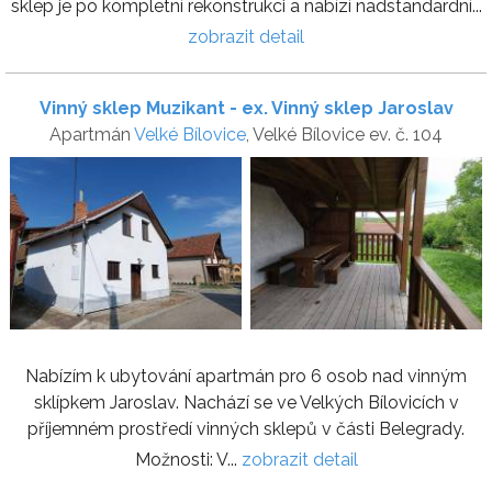
sklep je po kompletní rekonstrukci a nabízí nadstandardní...
zobrazit detail
Vinný sklep Muzikant - ex. Vinný sklep Jaroslav
Apartmán
Velké Bílovice
, Velké Bílovice ev. č. 104
Nabízím k ubytování apartmán pro 6 osob nad vinným
sklípkem Jaroslav. Nachází se ve Velkých Bílovicích v
příjemném prostředí vinných sklepů v části Belegrady.
Možnosti: V...
zobrazit detail