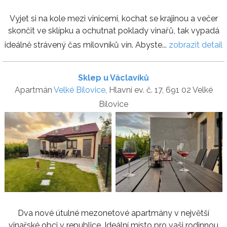
Vyjet si na kole mezi vinicemi, kochat se krajinou a večer
skončit ve sklípku a ochutnat poklady vinařů, tak vypadá
ideálně strávený čas milovníků vín. Abyste...
zobrazit detail
Sklep u Václavíků
Apartmán
Velké Bílovice
, Hlavní ev. č. 17, 691 02 Velké
Bílovice
Dva nové útulné mezonetové apartmány v největší
vinařské obci v republice. Ideální místo pro vaši rodinnou