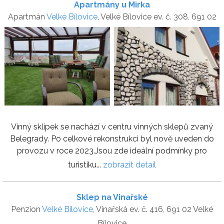
Apartmány u Mirka
Apartmán
Velké Bílovice
, Velké Bílovice ev. č. 308, 691 02
Vinný sklípek se nachází v centru vinných sklepů zvaný
Belegrady. Po celkové rekonstrukci byl nově uveden do
provozu v roce 2023.Jsou zde ideální podmínky pro
turistiku...
zobrazit detail
Sklep na Vinařské
Penzion
Velké Bílovice
, Vinařská ev. č. 416, 691 02 Velké
Bílovice