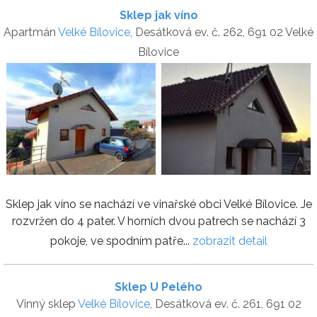
Sklep jak víno
Apartmán
Velké Bílovice
, Desátková ev. č. 262, 691 02 Velké
Bílovice
Sklep jak víno se nachází ve vinařské obci Velké Bílovice. Je
rozvržen do 4 pater. V horních dvou patrech se nachází 3
pokoje, ve spodním patře...
zobrazit detail
Sklep U Pelého
Vinný sklep
Velké Bílovice
, Desátková ev. č. 261, 691 02