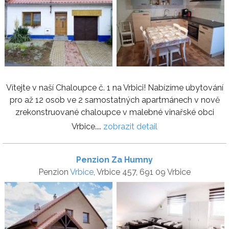
Vítejte v naší Chaloupce č. 1 na Vrbici! Nabízíme ubytování
pro až 12 osob ve 2 samostatných apartmánech v nově
zrekonstruované chaloupce v malebné vinařské obci
Vrbice....
zobrazit detail
Penzion Za Humny
Penzion
Vrbice
, Vrbice 457, 691 09 Vrbice