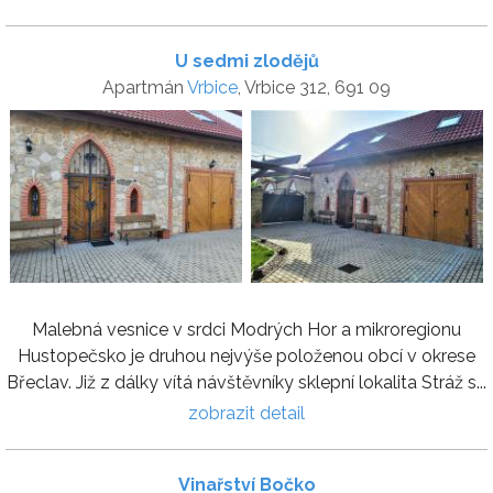
U sedmi zlodějů
Apartmán
Vrbice
, Vrbice 312, 691 09
Malebná vesnice v srdci Modrých Hor a mikroregionu
Hustopečsko je druhou nejvýše položenou obcí v okrese
Břeclav. Již z dálky vítá návštěvníky sklepní lokalita Stráž s...
zobrazit detail
Vinařství Bočko