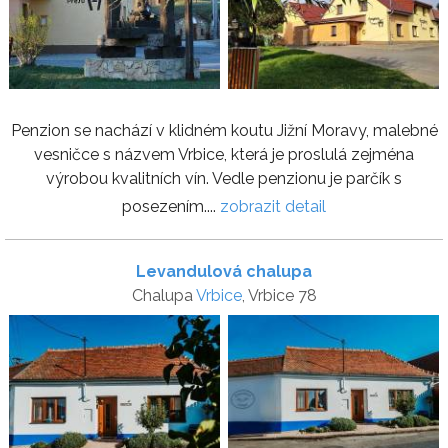
Penzion se nachází v klidném koutu Jižní Moravy, malebné
vesničce s názvem Vrbice, která je proslulá zejména
výrobou kvalitních vín. Vedle penzionu je parčík s
posezením....
zobrazit detail
Levandulová chalupa
Chalupa
Vrbice
, Vrbice 78