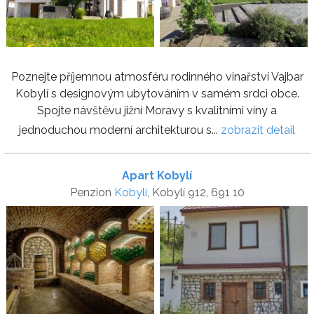
Poznejte příjemnou atmosféru rodinného vinařství Vajbar
Kobylí s designovým ubytováním v samém srdci obce.
Spojte návštěvu jižní Moravy s kvalitními víny a
jednoduchou moderní architekturou s...
zobrazit detail
Apart Kobylí
Penzion
Kobylí
, Kobylí 912, 691 10