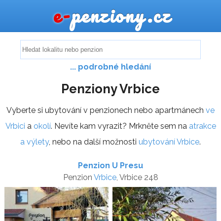
e-
penziony.cz
... podrobné hledání
Penziony Vrbice
Vyberte si ubytování v penzionech nebo apartmánech
ve
Vrbici
a
okolí
. Nevíte kam vyrazit? Mrkněte sem na
atrakce
a výlety
, nebo na další možnosti
ubytování Vrbice
.
Penzion U Presu
Penzion
Vrbice
, Vrbice 248