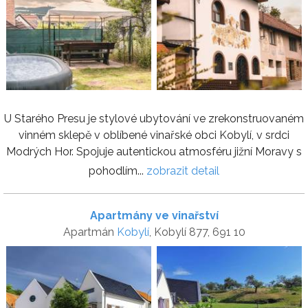
U Starého Presu je stylové ubytování ve zrekonstruovaném
vinném sklepě v oblíbené vinařské obci Kobylí, v srdci
Modrých Hor. Spojuje autentickou atmosféru jižní Moravy s
pohodlím...
zobrazit detail
Apartmány ve vinařství
Apartmán
Kobylí
, Kobylí 877, 691 10