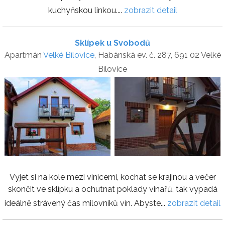
kuchyňskou linkou....
zobrazit detail
Sklípek u Svobodů
Apartmán
Velké Bílovice
, Habánská ev. č. 287, 691 02 Velké
Bílovice
Vyjet si na kole mezi vinicemi, kochat se krajinou a večer
skončit ve sklípku a ochutnat poklady vinařů, tak vypadá
ideálně strávený čas milovníků vín. Abyste...
zobrazit detail