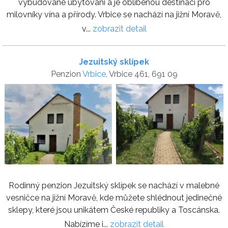
vybudované ubytování a je oblíbenou destinací pro
milovníky vína a přírody. Vrbice se nachází na jižní Moravě,
v...
zobrazit detail
Jezuitský sklípek
Penzion
Vrbice
, Vrbice 461, 691 09
Rodinný penzion Jezuitský sklípek se nachází v malebné
vesničce na jižní Moravě, kde můžete shlédnout jedinečné
sklepy, které jsou unikátem České republiky a Toscánska.
Nabízíme i...
zobrazit detail