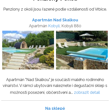
Penziony z okolí jsou řazené podle vzdálenosti od Vrbice.
Apartmán Nad Skalkou
Apartmán
Kobylí
, Kobylí 880
Apartmán "Nad Skalkou" je součástí malého rodinného
vinařství. V rámci ubytování naleznete i degustační sklep s
možností posezení, občerstvení a...
zobrazit detail
Na sklepě