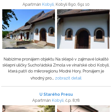
Apartmán
Kobylí
, Kobylí 890, 691 10
Nabízíme pronájem objektu Na sklepě v zajímavé lokalitě
sklepní uličky Suchořádská Zmola ve vinařské obci Kobylí,
která patří do mikroregionu Modré Hory. Pronájem je
vhodný pro...
zobrazit detail
U Starého Presu
Apartmán
Kobylí
, č.p. 878