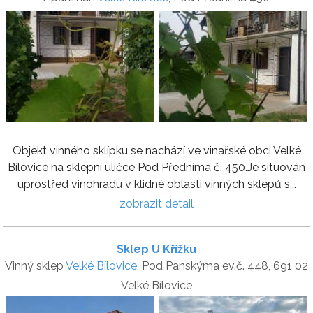
Objekt vinného sklípku se nachází ve vinařské obci Velké
Bílovice na sklepní uličce Pod Předníma č. 450.Je situován
uprostřed vinohradu v klidné oblasti vinných sklepů s...
zobrazit detail
Sklep U Křížku
Vinný sklep
Velké Bílovice
, Pod Panskýma ev.č. 448, 691 02
Velké Bílovice