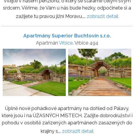
Vítejte v našem penzionu, o který se staráme celým svým
srdcem. Věříme, že Vám u nás bude hezky, odpočinete si a
zažijete tu pravou jižní Moravu....
zobrazit detail
Apartmány Superior Buchtovín s.r.o.
Apartmán
Vrbice
, Vrbice 494
Úplně nové pohádkové apartmány na dohled od Pálavy,
které jsou i na ÚŽASNÝCH MÍSTECH. Zažijte dobrodružství i
pohodu v osobitě zařízených apartmánech zasazených do
krajiny s...
zobrazit detail