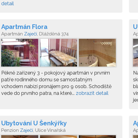
detail
Apartmán Flora
U
Apartmán
Zaječí
, Dlážděná 374
A
Pěkně zařízený 3 - pokojový apartmán v prvním
N
patře rodinného domu se samostatným
sk
vchodem nabízí pronájem pro 9 osob. Schodiště
bl
vede do prvního patra, na které...
zobrazit detail
vi
je
Ubytování U Šenkýřky
A
Penzion
Zaječí
, Ulice Vinařská
A