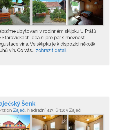
bízíme ubytovaní v rodinném sklípku U Prátů
 Starovičkách ideální pro pár s možností
gustace vína. Ve sklípku je k dispozici několik
uhů vín. Co vás...
zobrazit detail
aječský Šenk
enzion
Zaječí
, Nádražní 413, 69105 Zaječí