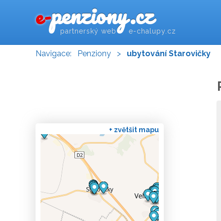
penziony.cz
e-
partnerský web e-chalupy.cz
Navigace:
Penziony
>
ubytování Starovičky
+ zvětšit mapu