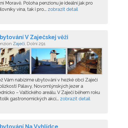
žní Moravě. Poloha penzionu je ideální jak pro
lovníky vína, tak i pro...
zobrazit detail
bytování V Zaječskej věži
enzion
Zaječí
, Dolní 291
ž Vám nabízíme ubytování v hezké obci Zaječí
blízkosti Pálavy, Novomlýnských jezer a
dnicko – Valtického areálu. V Zaječí během roku
 tolik gastronomických akcí...
zobrazit detail
bytování Na Vyhlídce