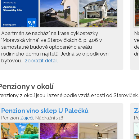
Apartmán se nachází na trase cyklostezky
Na
"Moravská vinná" ve Starovičkách č. p. 406 v
ve
samostatné budově oploceného areálu
de
rodinného domu majitelů. Jedná se o podkrovní
dr
bytovou...
zobrazit detail
Penziony v okolí
enziony z okolí jsou řazené podle vzdálenosti od Staroviček.
Penzion víno sklep U Palečků
Z
Penzion
Zaječí
, Nádražní 318
P