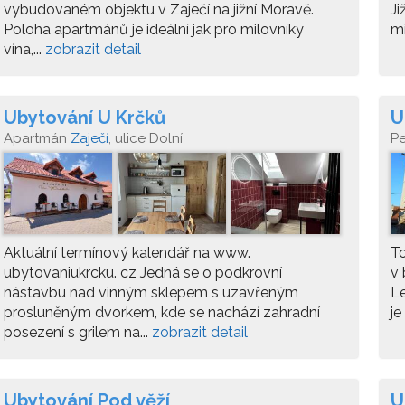
vybudovaném objektu v Zaječí na jižní Moravě.
Ji
Poloha apartmánů je ideální jak pro milovníky
mi
vína,...
zobrazit detail
Ubytování U Krčků
U
Apartmán
Zaječí
, ulice Dolní
P
Aktuální termínový kalendář na www.
To
ubytovaniukrcku. cz Jedná se o podkrovní
v 
nástavbu nad vinným sklepem s uzavřeným
Le
prosluněným dvorkem, kde se nachází zahradní
je
posezení s grilem na...
zobrazit detail
Ubytování Pod věží
U