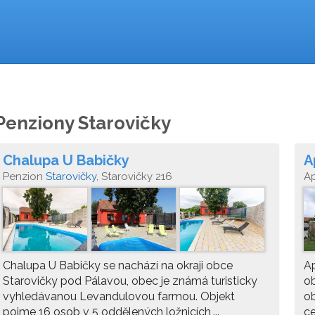
Penziony Starovičky
Chalupa U Babičky
A
Penzion
Starovičky
, Starovičky 216
A
Chalupa U Babičky se nachází na okraji obce
Ap
Starovičky pod Pálavou, obec je známá turisticky
ob
vyhledávanou Levandulovou farmou. Objekt
ob
pojme 16 osob v 5 oddělených ložnicích,...
ce