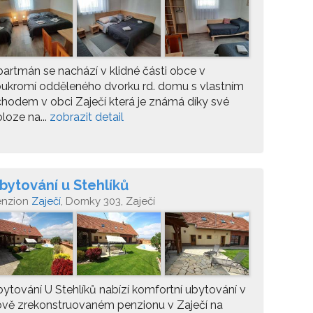
artmán se nachází v klidné části obce v
ukromí odděleného dvorku rd. domu s vlastním
hodem v obci Zaječí která je známá díky své
loze na...
zobrazit detail
bytování u Stehlíků
enzion
Zaječí
, Domky 303, Zaječí
ytování U Stehlíků nabízí komfortní ubytování v
vě zrekonstruovaném penzionu v Zaječí na