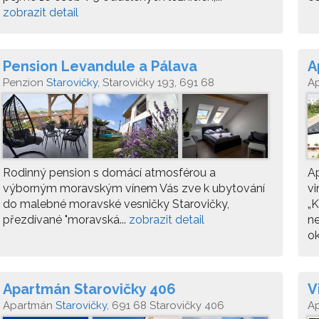
zobrazit detail
Pension Levandule a Pálava
A
Penzion
Starovičky
, Starovičky 193, 691 68
A
Rodinný pension s domácí atmosférou a
Ap
výborným moravským vínem Vás zve k ubytování
vi
do malebné moravské vesničky Starovičky,
„
přezdívané "moravská...
zobrazit detail
ne
ok
Apartmán Starovičky 406
V
Apartmán
Starovičky
, 691 68 Starovičky 406
A