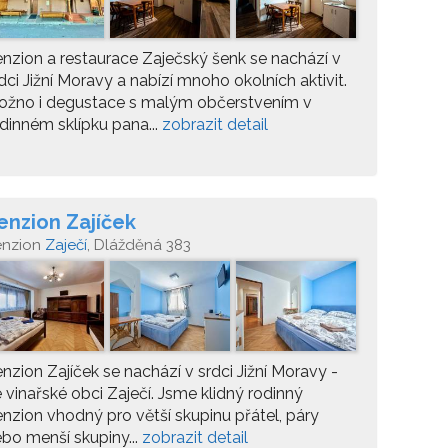
nzion a restaurace Zaječský šenk se nachází v
dci Jižní Moravy a nabízí mnoho okolních aktivit.
ožno i degustace s malým občerstvením v
dinném sklípku pana...
zobrazit detail
enzion Zajíček
enzion
Zaječí
, Dlážděná 383
nzion Zajíček se nachází v srdci Jižní Moravy -
 vinařské obci Zaječí. Jsme klidný rodinný
nzion vhodný pro větší skupinu přátel, páry
bo menší skupiny...
zobrazit detail