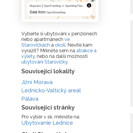
|
MapLibre
OpenFreeMap
© OpenMapTiles
Data from
OpenStreetMap
Vyberte si ubytování v penzionech
nebo apartmánech
ve
Starovičkách
a
okolí
. Nevíte kam
vyrazit? Mrkněte sem na
atrakce a
výlety
, nebo na další možnosti
ubytování Starovičky
.
Související lokality
Jižní Morava
Lednicko-Valtický areál
Pálava
Související stránky
Pro výběr v sk, mrkněte na:
Ubytovanie Lednice