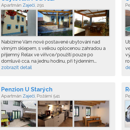
Apartmán
Zaječí
, 291
P
Nabízíme Vám nově postavené ubytování nad
Ub
vinným sklepem, s velkou oplocenou zahradou a
ve
příjemný Relax ve vířivce/použití pouze po
vý
domluvě cca. na jednu hodinu, při týdenním...
ro
zobrazit detail
de
Penzion U Starých
R
Apartmán
Zaječí
, Požární 541
P