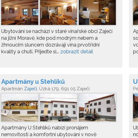
Ubytování se nachází v staré vinařské obci Zaječí
Ap
na jižní Moravě, kde pod modrým nebem a
so
žhnoucím sluncem dozrávají vína prvotřídní
vc
kvality a chuti. Přijeďte si...
zobrazit detail
po
Apartmány u Stehlíků
U
Apartmán
Zaječí
, Úzká 179, 691 05 Zaječí
P
Apartmány U Stehlíků nabízí pronájem
Ub
nemovitosti a komfortní ubytování v nově
no