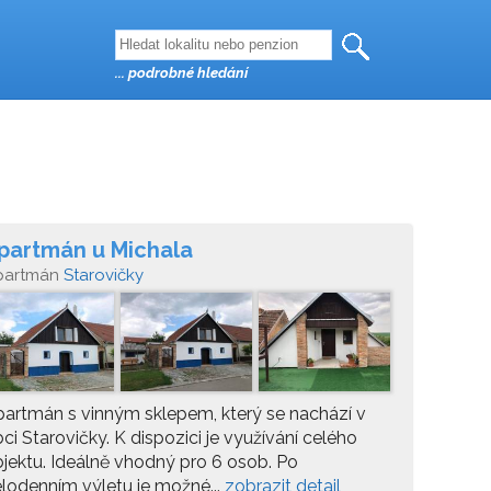
... podrobné hledání
partmán u Michala
partmán
Starovičky
artmán s vinným sklepem, který se nachází v
ci Starovičky. K dispozici je využívání celého
jektu. Ideálně vhodný pro 6 osob. Po
lodenním výletu je možné...
zobrazit detail