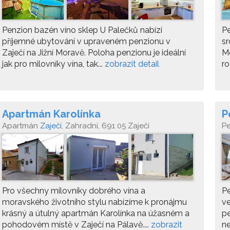
Penzion bazén víno sklep U Palečků nabízí
Pe
příjemné ubytování v upraveném penzionu v
sr
Zaječí na Jižní Moravě. Poloha penzionu je ideální
M
jak pro milovníky vína, tak...
zobrazit detail
ro
Apartmán Karolínka
P
Apartmán
Zaječí
, Zahradní, 691 05 Zaječí
P
Pro všechny milovníky dobrého vína a
Pe
moravského životního stylu nabízíme k pronájmu
ve
krásný a útulný apartmán Karolínka na úžasném a
pe
pohodovém místě v Zaječí na Pálavě....
zobrazit
ne