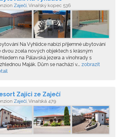
enzion
Zaječí
, Vinařský kopec 536
ytování Na Vyhlídce nabízí příjemné ubytování
 dvou zcela nových objektech s krásným
hledem na Pálavská jezera a vinohrady s
zhlednou Maják. Dům se nachází v...
zobrazit
tail
esort Zajíci ze Zaječí
enzion
Zaječí
, Vinařská 479