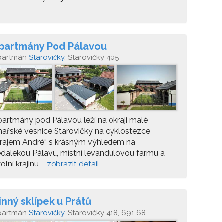
partmány Pod Pálavou
partmán
Starovičky
, Starovičky 405
artmány pod Pálavou leží na okraji malé
nařské vesnice Starovičky na cyklostezce
Krajem André“ s krásným výhledem na
dalekou Pálavu, místní levandulovou farmu a
olní krajinu....
zobrazit detail
inný sklípek u Prátů
partmán
Starovičky
, Starovičky 418, 691 68