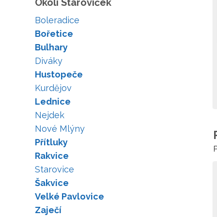
Okolí Staroviček
Boleradice
Bořetice
Bulhary
Diváky
Hustopeče
Kurdějov
Lednice
Nejdek
Nové Mlýny
Přítluky
P
Rakvice
Starovice
Šakvice
Velké Pavlovice
Zaječí