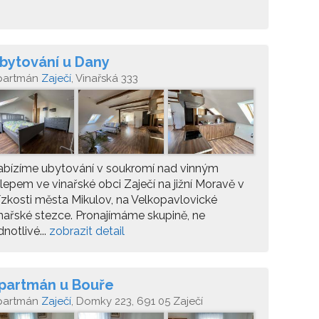
bytování u Dany
partmán
Zaječí
, Vinařská 333
abízíme ubytování v soukromí nad vinným
lepem ve vinařské obci Zaječí na jižní Moravě v
ízkosti města Mikulov, na Velkopavlovické
nařské stezce. Pronajímáme skupině, ne
dnotlivé...
zobrazit detail
partmán u Bouře
partmán
Zaječí
, Domky 223, 691 05 Zaječí