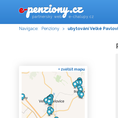
penziony.cz
e-
partnerský web e-chalupy.cz
Navigace:
Penziony
>
ubytování Velké Pavlov
+ zvětšit mapu