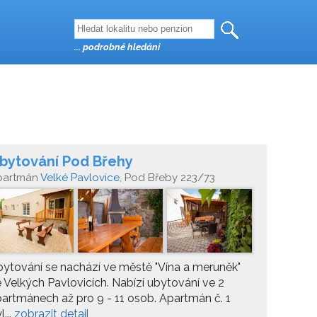
... podrobné hledání
bytování Pod Břehy
partmán
Velké Pavlovice
, Pod Břeby 223/73
ytování se nachází ve městě "Vína a meruněk"
 Velkých Pavlovicích. Nabízí ubytování ve 2
artmánech až pro 9 - 11 osob. Apartmán č. 1
l...
zobrazit detail