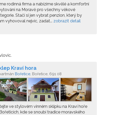
me rodinná firma a nabízíme skvělé a komfortní
bytování na Moravě pro všechny věkové
tegorie. Stačí si jen vybrat penzion, který by
m vyhovoval nejvíc, zadat...
zobrazit detail
vlovic.
klep Kraví hora
partmán
Bořetice
, Bořetice, 691 08
tejte ve stylovém vinném sklípku na Kraví hoře
Bořeticích, kde se snoubí tradice moravského