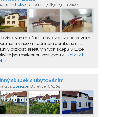
partmán
Rakvice
, Luční 217, 691 03 Rakvice
abízíme Vám možnost ubytování v podkrovním
partmánu v našem rodinném domku na ulici
ční v blízkosti areálu vinných sklepů U Luže.
kvice jsou malebnou vesničkou v...
zobrazit
tail
inný sklípek s ubytováním
halupa
Bořetice
, Bořetice, 691 08