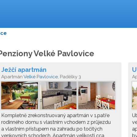
ice
Penziony Velké Pavlovice
Ježčí apartmán
U
Apartmán
Velké Pavlovice
, Padělky 3
A
Kompletně zrekonstruovaný apartmán v 1.patře
Ub
rodinného domu s vlastním vchodem z průjezdu
ve
a vlastním přístupem na zahradu po točitých
ap
venkovních schodech. Apartmán velikosti cca
by