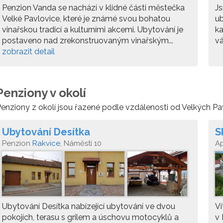
Penzion Vanda se nachází v klidné části městečka
Js
Velké Pavlovice, které je známé svou bohatou
u
vinařskou tradicí a kulturními akcemi. Ubytování je
ka
postaveno nad zrekonstruovaným vinařským...
vá
zobrazit detail
Penziony v okolí
enziony z okolí jsou řazené podle vzdálenosti od Velkých Pa
Ubytování Desítka
S
Penzion
Rakvice
, Náměstí 10
A
Ubytování Desítka nabízející ubytování ve dvou
Ví
pokojích, terasu s grilem a úschovu motocyklů a
v 