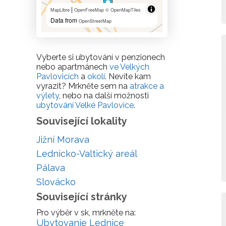
|
MapLibre
OpenFreeMap
© OpenMapTiles
Data from
OpenStreetMap
Vyberte si ubytování v penzionech
nebo apartmánech
ve Velkých
Pavlovicích
a
okolí
. Nevíte kam
vyrazit? Mrkněte sem na
atrakce a
výlety
, nebo na další možnosti
ubytování Velké Pavlovice
.
Související lokality
Jižní Morava
Lednicko-Valtický areál
Pálava
Slovácko
Související stránky
Pro výběr v sk, mrkněte na:
Ubytovanie Lednice