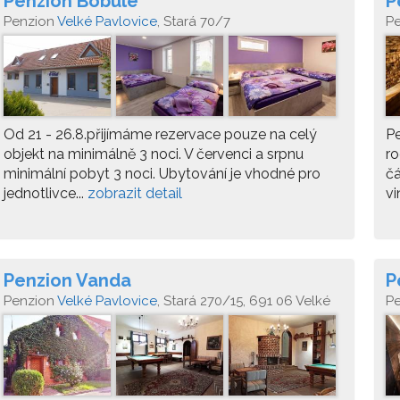
Penzion Bobule
P
Penzion
Velké Pavlovice
, Stará 70/7
P
Od 21 - 26.8.přijímáme rezervace pouze na celý
P
objekt na minimálně 3 noci. V červenci a srpnu
ro
minimální pobyt 3 noci. Ubytování je vhodné pro
čá
jednotlivce...
zobrazit detail
vi
Penzion Vanda
P
Penzion
Velké Pavlovice
, Stará 270/15, 691 06 Velké
P
Pavlovice
Ve