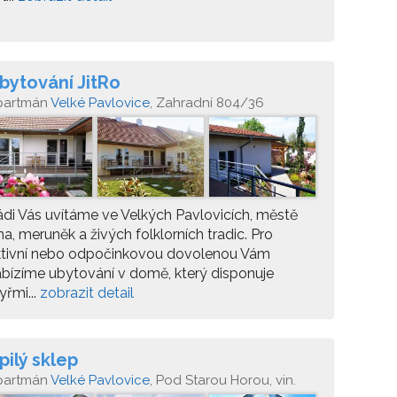
bytování JitRo
partmán
Velké Pavlovice
, Zahradní 804/36
di Vás uvítáme ve Velkých Pavlovicích, městě
na, meruněk a živých folklorních tradic. Pro
ktivní nebo odpočinkovou dovolenou Vám
bízíme ubytování v domě, který disponuje
yřmi...
zobrazit detail
pilý sklep
partmán
Velké Pavlovice
, Pod Starou Horou, vin.