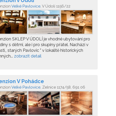
enzion v Údolí
enzion
Velké Pavlovice
, V Údolí 1156/22
enzion SKLEP V ÚDOLÍ je vhodné ubytování pro
diny s dětmi, ale i pro skupiny přátel. Nachází v
sti,, starých Pavlovic " v lokalitě historických
nných...
zobrazit detail
enzion V Pohádce
enzion
Velké Pavlovice
, Zelnice 1174/58, 691 06
lké Pavlovice