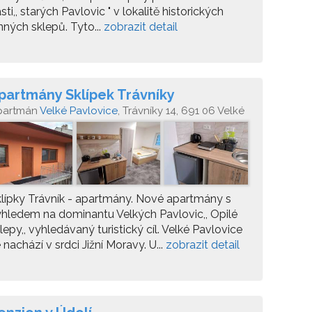
sti,, starých Pavlovic " v lokalitě historických
nných sklepů. Tyto...
zobrazit detail
partmány Sklípek Trávníky
partmán
Velké Pavlovice
, Trávníky 14, 691 06 Velké
vlovice
lípky Trávník - apartmány. Nové apartmány s
hledem na dominantu Velkých Pavlovic,, Opilé
lepy,, vyhledávaný turistický cíl. Velké Pavlovice
 nachází v srdci Jižní Moravy. U...
zobrazit detail