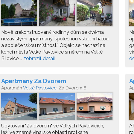
sk
Nově zrekonstruovaný rodinný dům se dvěma
Na
nezávislými apartmány, společnou vstupní halou
a
a společenskou místností. Objekt se nachází na
ga
konci města Velké Pavlovice směrem na Velké
vi
Bílovice,...
zobrazit detail
de
Apartmany Za Dvorem
A
Apartmán
Velké Pavlovice
, Za Dvorem 6
A
Pa
Ubytování "Za dvorem" ve Velkých Pavlovicích,
A
leží ve známé vinařské oblasti protkané
ro