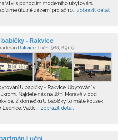
nařství s pohodlím moderního ubytování.
bízíme útulné zázemí pro až 10...
zobrazit detail
 babičky - Rakvice
partmán
Rakvice
, Luční 568, 69103
ytování U babičky - Rakvice. Ubytování v
ukromí. Najdete nás na Jižní Moravě v obci
akvice. Z domečku U babičky to máte kousek
 Lednice, Valtic,...
zobrazit detail
partmán Luční