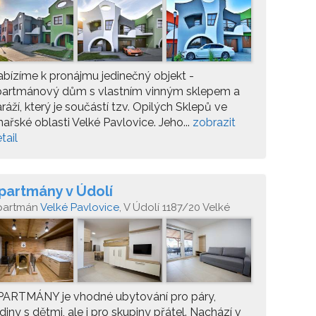
lep č.6
bízíme k pronájmu jedinečný objekt -
partmánový dům s vlastním vinným sklepem a
ráží, který je součástí tzv. Opilých Sklepů ve
nařské oblasti Velké Pavlovice. Jeho...
zobrazit
tail
partmány v Údolí
partmán
Velké Pavlovice
, V Údolí 1187/20 Velké
vlovice 69106
PARTMÁNY je vhodné ubytování pro páry,
diny s dětmi, ale i pro skupiny přátel. Nachází v