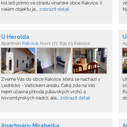
kol leží přímo ve středu vinařské obce Rakvice. V
vi
celém objektu je...
zobrazit detail
Na
U Herolda
U
Apartmán
Rakvice
, Horní 177, 691 03 Rakvice
A
Zveme Vás do obce Rakvice, která se nachází v
Ub
Lednicko - Valtickém areálu. Čeká zde na Vás
so
nejen úžasná příroda pálavských vrchů a
R
novomlýnských nádrží, ale...
zobrazit detail
do
Apartmány Mirabelka
A