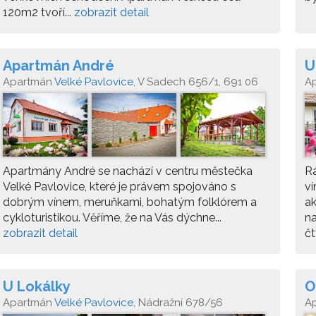
120m2 tvoří...
zobrazit detail
Apartmán André
U
Apartmán
Velké Pavlovice
, V Sadech 656/1, 691 06
A
Velké Pavlovice
Apartmány André se nachází v centru městečka
Rá
Velké Pavlovice, které je právem spojováno s
ví
dobrým vínem, meruňkami, bohatým folklórem a
a
cykloturistikou. Věříme, že na Vás dýchne...
na
zobrazit detail
čt
U Lokálky
O
Apartmán
Velké Pavlovice
, Nádražní 678/56
A