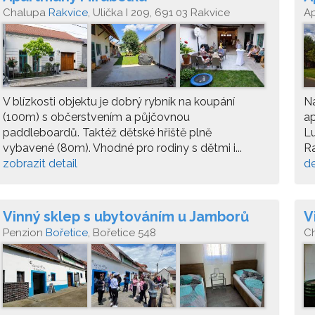
Chalupa
Rakvice
, Ulička I 209, 691 03 Rakvice
A
V blízkosti objektu je dobrý rybník na koupání
N
(100m) s občerstvením a půjčovnou
a
paddleboardů. Taktéž dětské hřiště plně
Lu
vybavené (80m). Vhodné pro rodiny s dětmi i...
Ra
zobrazit detail
de
Vinný sklep s ubytováním u Jamborů
V
Penzion
Bořetice
, Bořetice 548
C