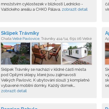
množstvím cyklostezek v blízkosti Lednicko -
čá
Valtického areálu a CHKO Pálava.
zobrazit detail
vi
Sklípek Trávníky
A
Chata
Velké Pavlovice
, Trávníky 414/14, 691 06 Velké
A
Pavlovice
Pa
Sklípek Trávníky se nachází v klidné části města
Sk
pod Opilými sklepy, které jsou zajímavostí
vý
Velkých Pavlovic. K ubytování slouží 3 kompletně
sk
vybavené mobilní domky. Každý domek...
se
zobrazit detail