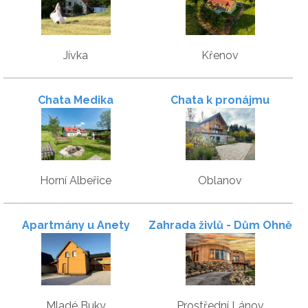
Jívka
Křenov
Chata Medika
Chata k pronájmu
Horní Albeřice
Oblanov
Apartmány u Anety
Zahrada živlů - Dům Ohně
Mladé Buky
Prostřední Lánov