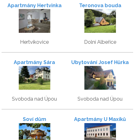
Apartmány Hertvinka
Teronova bouda
Hertvíkovice
Dolní Albeřice
Apartmány Sára
Ubytování Josef Hůrka
Svoboda nad Úpou
Svoboda nad Úpou
Soví dům
Apartmány U Maxíků