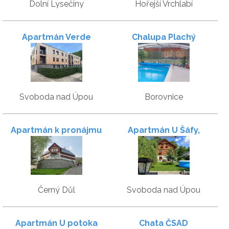
Dolní Lysečiny
Hořejší Vrchlabí
Apartmán Verde
Chalupa Plachý
Svoboda nad Úpou
Borovnice
Apartmán k pronájmu
Apartmán U Šáfy,
Krkonoše
Černý Důl
Svoboda nad Úpou
Apartmán U potoka
Chata ČSAD