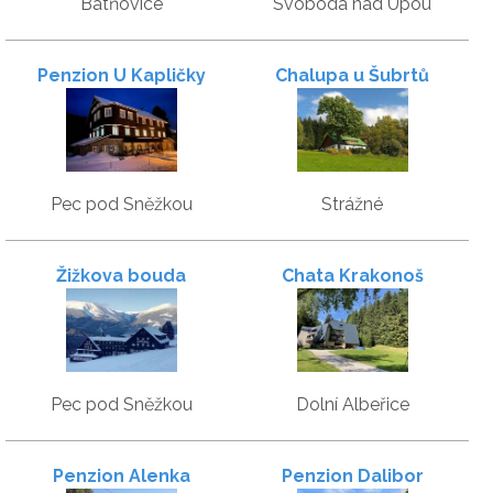
Batňovice
Svoboda nad Úpou
Penzion U Kapličky
Chalupa u Šubrtů
Pec pod Sněžkou
Strážné
Žižkova bouda
Chata Krakonoš
Pec pod Sněžkou
Dolní Albeřice
Penzion Alenka
Penzion Dalibor