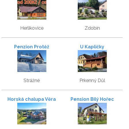
Herlíkovice Bubákov
Herlíkovice
Zdobín
Penzion Protěž
U Kapličky
Strážné
Prkenný Důl
Horská chalupa Věra
Pension Bílý Hořec