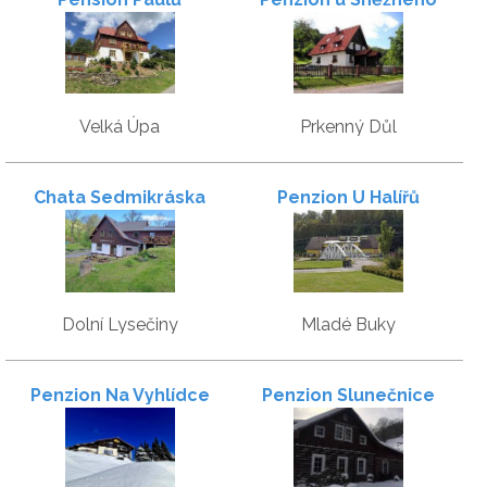
potoka
Velká Úpa
Prkenný Důl
Chata Sedmikráska
Penzion U Halířů
Dolní Lysečiny
Mladé Buky
Penzion Na Vyhlídce
Penzion Slunečnice