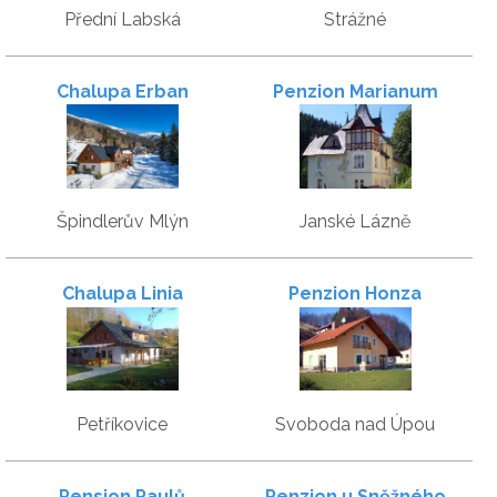
Přední Labská
Strážné
Chalupa Erban
Penzion Marianum
Špindlerův Mlýn
Janské Lázně
Chalupa Linia
Penzion Honza
Petříkovice
Svoboda nad Úpou
Pension Paulů
Penzion u Sněžného