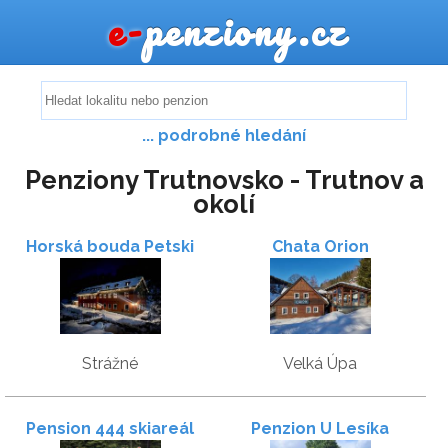
e-
penziony.cz
... podrobné hledání
Penziony Trutnovsko - Trutnov a
okolí
Horská bouda Petski
Chata Orion
Strážné
Velká Úpa
Pension 444 skiareál
Penzion U Lesíka