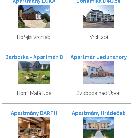
Apartmány LUKA
Bohemika Deluxe
Hořejší Vrchlabí
Vrchlabí
Barborka - Apartmán 8
Apartmán Jedunahory
Horní Malá Úpa
Svoboda nad Úpou
Apartmány BARTH
Apartmány Hrádeček
Holiday