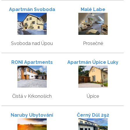
Apartmán Svoboda
Malé Labe
Svoboda nad Úpou
Prosečné
RONI Apartments
Apartmán Úpice Luky
Krkonoše
Čistá v Krkonoších
Úpice
Naruby Ubytování
Černý Důl 292