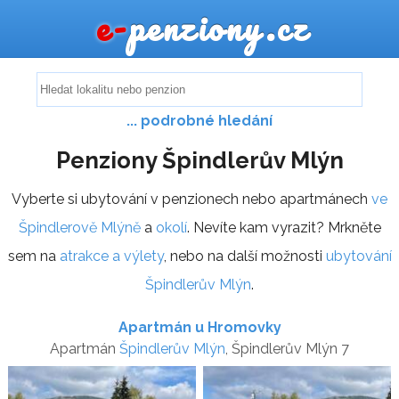
e-
penziony.cz
... podrobné hledání
Penziony Špindlerův Mlýn
Vyberte si ubytování v penzionech nebo apartmánech
ve
Špindlerově Mlýně
a
okolí
. Nevíte kam vyrazit? Mrkněte
sem na
atrakce a výlety
, nebo na další možnosti
ubytování
Špindlerův Mlýn
.
Apartmán u Hromovky
Apartmán
Špindlerův Mlýn
, Špindlerův Mlýn 7