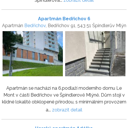
Špindlerova...
zobrazit detail
Apartmán Bedřichov 6
Apartmán
Bedřichov
, Bedřichov 91, 543 51 Špindlerův Mlýn
Apartmán se nachází na 6.podlaží moderního domu Le
Mont v části Bedřichov ve Špindlerově Mlýně. Dům stojí v
klidné lokalitě obklopené přírodou, s minimálním provozem
a...
zobrazit detail