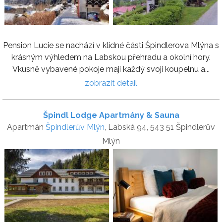
Pension Lucie se nachází v klidné části Špindlerova Mlýna s
krásným výhledem na Labskou přehradu a okolní hory.
Vkusně vybavené pokoje mají každý svoji koupelnu a...
zobrazit detail
Špindl Lodge Apartmány & Sauna
Apartmán
Špindlerův Mlýn
, Labská 94, 543 51 Špindlerův
Mlýn