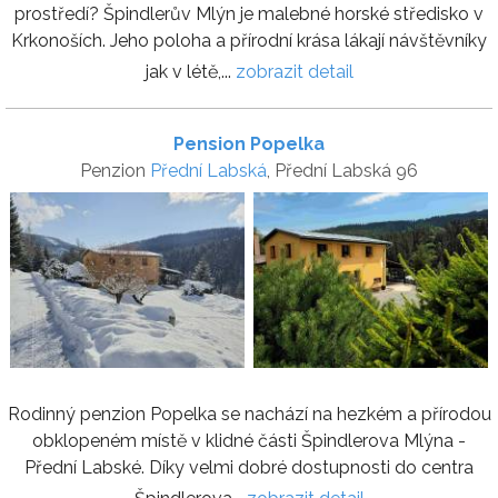
prostředí? Špindlerův Mlýn je malebné horské středisko v
Krkonoších. Jeho poloha a přírodní krása lákají návštěvníky
jak v létě,...
zobrazit detail
Pension Popelka
Penzion
Přední Labská
, Přední Labská 96
Rodinný penzion Popelka se nachází na hezkém a přírodou
obklopeném místě v klidné části Špindlerova Mlýna -
Přední Labské. Díky velmi dobré dostupnosti do centra