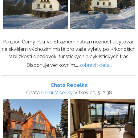
Penzion Černý Petr ve Strážném nabízí možnost ubytování
na skvělém výchozím místě pro vaše výlety po Krkonoších.
V blízkosti sjezdovek, turistických a cyklistických tras.
Disponuje venkovním...
zobrazit detail
Chata Rebelka
Chata
Horní Mísečky
, Vítkovice, 512 38