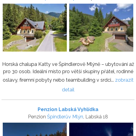
Horská chalupa Katty ve Špindlerově Mlýně – ubytování až
pro 30 osob. Ideální místo pro větší skupiny přátel, rodinné
oslavy, firemní pobyty nebo teambuilding v srdci...
zobrazit
detail
Penzion Labská Vyhlídka
Penzion
Špindlerův Mlýn
, Labská 18