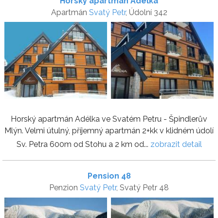
Horský apartmán Adélka
Apartmán
Svatý Petr
, Údolní 342
Horský apartmán Adélka ve Svatém Petru - Špindlerův
Mlýn. Velmi útulný, příjemný apartmán 2+kk v klidném údolí
Sv. Petra 600m od Stohu a 2 km od...
zobrazit detail
Pension 48
Penzion
Svatý Petr
, Svatý Petr 48