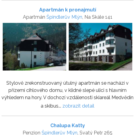
Apartmán k pronajmutí
Apartmán
Špindlerův Mlýn
, Na Skále 141
Stylově zrekonstruovaný útulný apartmán se nachází v
přízemí cihlového domu, v klidné slepé ulici s hlavním
výhledem na hory. V dochozí vzdálenosti skiareál Medvědín
a skibus...
zobrazit detail
Chalupa Katty
Penzion
Špindlerův Mlýn
, Svatý Petr 265