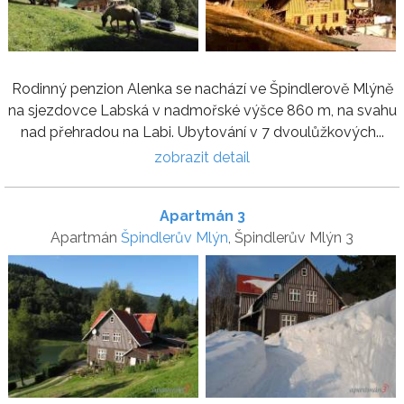
Rodinný penzion Alenka se nachází ve Špindlerově Mlýně
na sjezdovce Labská v nadmořské výšce 860 m, na svahu
nad přehradou na Labi. Ubytování v 7 dvoulůžkových...
zobrazit detail
Apartmán 3
Apartmán
Špindlerův Mlýn
, Špindlerův Mlýn 3