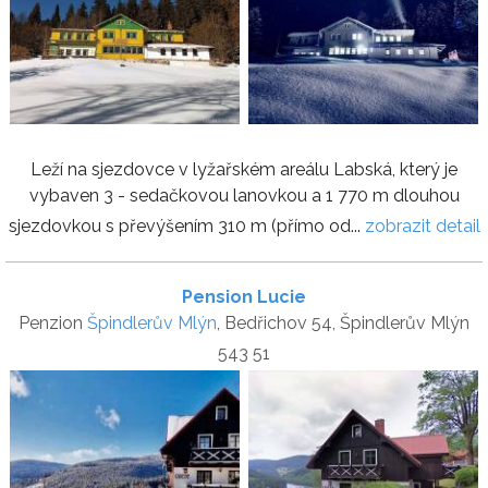
Leží na sjezdovce v lyžařském areálu Labská, který je
vybaven 3 - sedačkovou lanovkou a 1 770 m dlouhou
sjezdovkou s převýšením 310 m (přímo od...
zobrazit detail
Pension Lucie
Penzion
Špindlerův Mlýn
, Bedřichov 54, Špindlerův Mlýn
543 51