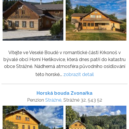
Vítejte ve Veselé Boudě v romantické části Krkonoš v
bývalé obci Horní Herlíkovice, která dnes patří do katastru
obce Strážné. Nádherná atmosféra původního osidlování
této horské...
zobrazit detail
Horská bouda Zvonařka
Penzion
Strážné
, Strážné 32, 543 52