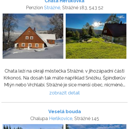
Chata Herlikovka
Penzion
Strážné
, Strážné 183, 543 52
Chata leží na okraji městečka Strážné, v jihozápadní části
Krkonoš. Na dosah tak máte například Sněžku, Špindlerův
Mlýn nebo Vrchlabí. Strážné je sice menší obec, nicméně...
zobrazit detail
Veselá bouda
Chalupa
Herlíkovice
, Strážné 145