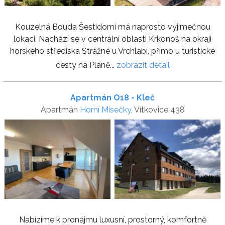
Kouzelná Bouda Šestidomí má naprosto výjimečnou
lokaci. Nachází se v centrální oblasti Krkonoš na okraji
horského střediska Strážné u Vrchlabí, přímo u turistické
cesty na Pláně...
zobrazit detail
Apartmán O18 - Kleč
Apartmán
Horní Mísečky
, Vítkovice 438
Nabízíme k pronájmu luxusní, prostorný, komfortně