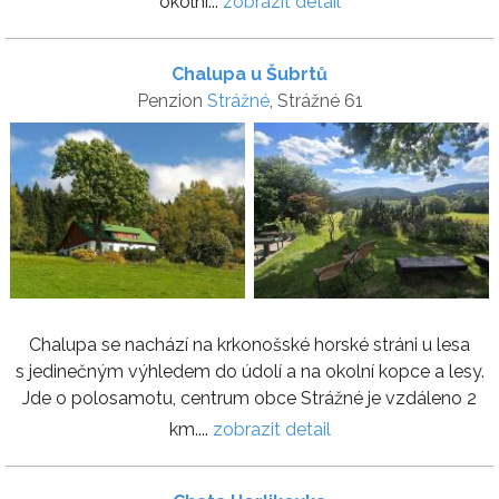
okolní...
zobrazit detail
Chalupa u Šubrtů
Penzion
Strážné
, Strážné 61
Chalupa se nachází na krkonošské horské stráni u lesa
s jedinečným výhledem do údolí a na okolní kopce a lesy.
Jde o polosamotu, centrum obce Strážné je vzdáleno 2
km....
zobrazit detail