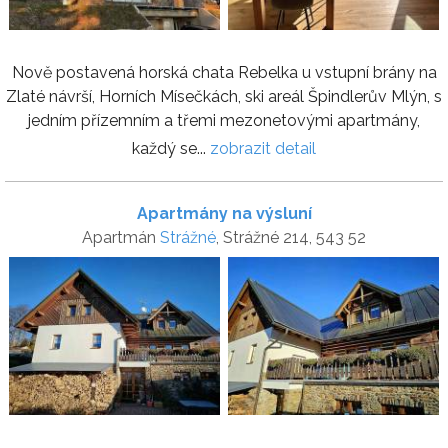
Nově postavená horská chata Rebelka u vstupní brány na
Zlaté návrší, Horních Mísečkách, ski areál Špindlerův Mlýn, s
jedním přízemním a třemi mezonetovými apartmány,
každý se...
zobrazit detail
Apartmány na výsluní
Apartmán
Strážné
, Strážné 214, 543 52