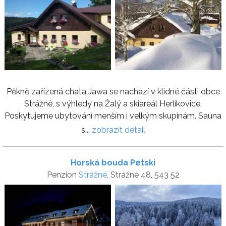
Pěkně zařízená chata Jawa se nachází v klidné části obce
Strážné, s výhledy na Žalý a skiareál Herlíkovice.
Poskytujeme ubytování menším i velkým skupinám. Sauna
s...
zobrazit detail
Horská bouda Petski
Penzion
Strážné
, Strážné 48, 543 52