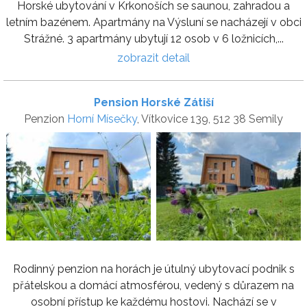
Horské ubytování v Krkonoších se saunou, zahradou a
letním bazénem. Apartmány na Výsluní se nacházejí v obci
Strážné. 3 apartmány ubytují 12 osob v 6 ložnicích,...
zobrazit detail
Pension Horské Zátiší
Penzion
Horní Mísečky
, Vítkovice 139, 512 38 Semily
Rodinný penzion na horách je útulný ubytovací podnik s
přátelskou a domácí atmosférou, vedený s důrazem na
osobní přístup ke každému hostovi. Nachází se v