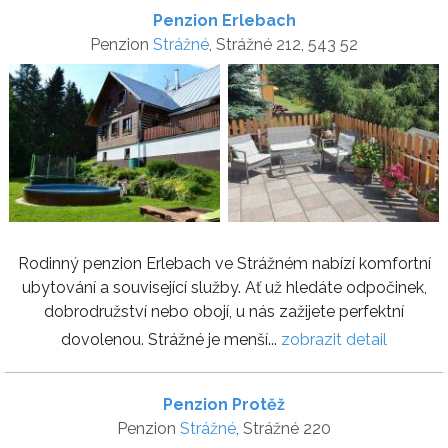
Penzion Erlebach
Penzion
Strážné
, Strážné 212, 543 52
Rodinný penzion Erlebach ve Strážném nabízí komfortní
ubytování a související služby. Ať už hledáte odpočinek,
dobrodružství nebo obojí, u nás zažijete perfektní
dovolenou. Strážné je menší...
zobrazit detail
Penzion Protěž
Penzion
Strážné
, Strážné 220