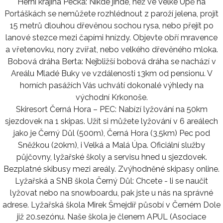
Herní krajina Pecka: Nikde jinde, než ve Velké Úpě na
Portáškách se nemůžete rozhlédnout z paroží jelena, projít
15 metrů dlouhou dřevěnou sochou rysa, nebo přejít po
lanové stezce mezi čapími hnízdy. Objevte obří mravence
a vřetenovku, nory zvířat, nebo velkého dřevěného mloka.
Bobová dráha Berta: Nejbližší bobová dráha se nachází v
Areálu Mladé Buky ve vzdálenosti 13km od pensionu. V
horních pasážích Vás uchvátí dokonalé výhledy na
východní Krkonoše.
Skiresort Černá Hora – PEC: Nabízí lyžování na 50km
sjezdovek na 1 skipas. Užít si můžete lyžování v 6 areálech
jako je Černý Důl (500m), Černá Hora (3,5km) Pec pod
Sněžkou (20km), i Velká a Malá Úpa. Oficiální služby
půjčovny, lyžařské školy a servisu hned u sjezdovek.
Bezplatné skibusy mezi areály. Zvýhodněné skipasy online.
Lyžařská a SNB škola Černý Důl: Chcete - li se naučit
lyžovat nebo na snowboardu, pak jste u nás na správné
adrese. Lyžařská škola Mirek Šmejdíř působí v Černém Dole
již 20.sezónu. Naše škola je členem APUL (Asociace