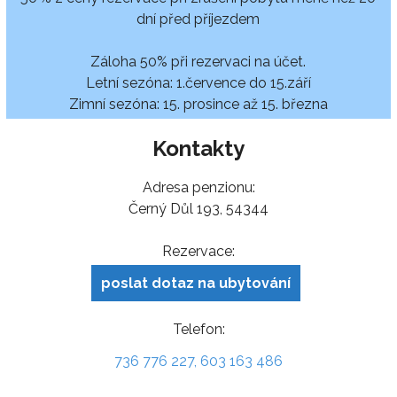
dní před příjezdem
Záloha 50% při rezervaci na účet.
Letní sezóna: 1.července do 15.září
Zimní sezóna: 15. prosince až 15. března
Kontakty
Adresa penzionu:
Černý Důl 193, 54344
Rezervace:
poslat dotaz na ubytování
Telefon:
736 776 227, 603 163 486