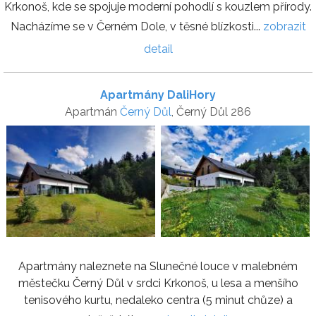
Krkonoš, kde se spojuje moderní pohodlí s kouzlem přírody.
Nacházíme se v Černém Dole, v těsné blízkosti...
zobrazit
detail
Apartmány DaliHory
Apartmán
Černý Důl
, Černý Důl 286
Apartmány naleznete na Slunečné louce v malebném
městečku Černý Důl v srdci Krkonoš, u lesa a menšího
tenisového kurtu, nedaleko centra (5 minut chůze) a