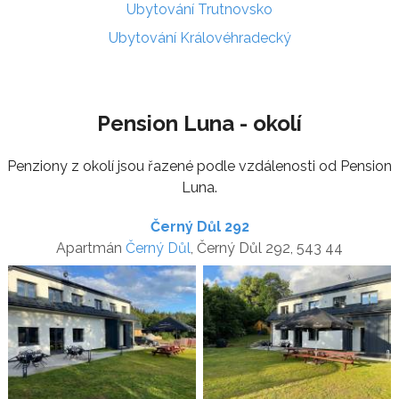
Ubytování Trutnovsko
Ubytování Královéhradecký
Pension Luna - okolí
Penziony z okolí jsou řazené podle vzdálenosti od Pension
Luna.
Černý Důl 292
Apartmán
Černý Důl
, Černý Důl 292, 543 44