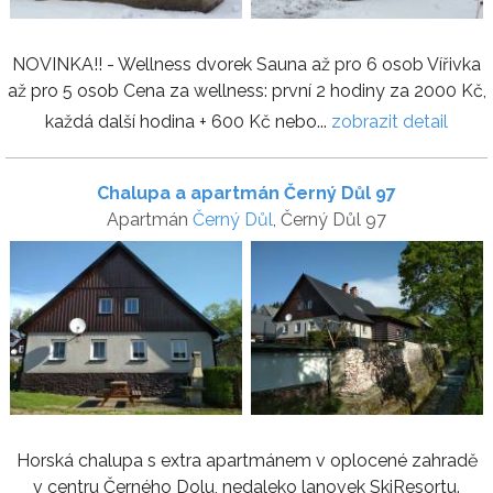
NOVINKA!! - Wellness dvorek Sauna až pro 6 osob Vířivka
až pro 5 osob Cena za wellness: první 2 hodiny za 2000 Kč,
každá další hodina + 600 Kč nebo...
zobrazit detail
Chalupa a apartmán Černý Důl 97
Apartmán
Černý Důl
, Černý Důl 97
Horská chalupa s extra apartmánem v oplocené zahradě
v centru Černého Dolu, nedaleko lanovek SkiResortu.