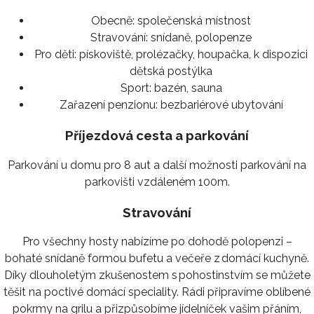
Obecně:
společenská místnost
Stravování:
snídaně, polopenze
Pro děti:
pískoviště, prolézačky, houpačka, k dispozici
dětská postýlka
Sport:
bazén, sauna
Zařazení penzionu:
bezbariérové ubytování
Příjezdová cesta a parkování
Parkování u domu pro 8 aut a další možnosti parkování na
parkovišti vzdáleném 100m.
Stravování
Pro všechny hosty nabízíme po dohodě polopenzi –
bohaté snídaně formou bufetu a večeře z domácí kuchyně.
Díky dlouholetým zkušenostem s pohostinstvím se můžete
těšit na poctivé domácí speciality. Rádi připravíme oblíbené
pokrmy na grilu a přizpůsobíme jídelníček vašim přáním,