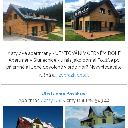
2 stylové apartmány - UBYTOVÁNÍ V ČERNÉM DOLE
Apartmány Slunečnice - u nás jako doma! Toužíte po
příjemné a klidné dovolené v srdci hor? Nevyhledáváte
rušná a...
zobrazit detail
Ubytování Pavlíkovi
Apartmán
Černý Důl
, Černý Důl 128, 543 44