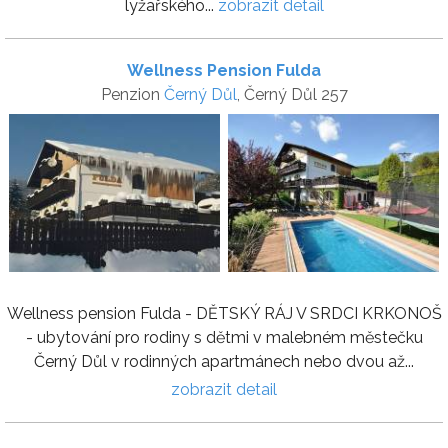
lyžařského...
zobrazit detail
Wellness Pension Fulda
Penzion
Černý Důl
, Černý Důl 257
Wellness pension Fulda - DĚTSKÝ RÁJ V SRDCI KRKONOŠ
- ubytování pro rodiny s dětmi v malebném městečku
Černý Důl v rodinných apartmánech nebo dvou až...
zobrazit detail