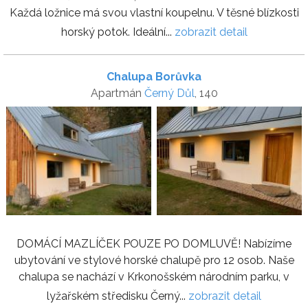
Každá ložnice má svou vlastní koupelnu. V těsné blízkosti
horský potok. Ideální...
zobrazit detail
Chalupa Borůvka
Apartmán
Černý Důl
, 140
DOMÁCÍ MAZLÍČEK POUZE PO DOMLUVĚ! Nabízíme
ubytování ve stylové horské chalupě pro 12 osob. Naše
chalupa se nachází v Krkonošském národním parku, v
lyžařském středisku Černý...
zobrazit detail