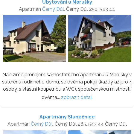
Ubytování u Marušky
Apartmán
Černý Důl
, Černý Důl 250, 543 44
Nabízíme pronájem samostatného apartmánu u Marušky v
suterénu rodinného domu, se dvěma pokoji (každý až pro 4
osoby, s vlastní koupelnou a WC), společenskou místností,
dvěma...
zobrazit detail
Apartmány Slunečnice
Apartmán
Černý Důl
, Černý Důl 285, 543 44 Černý Důl