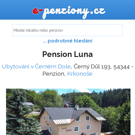
e-
penziony.cz
... podrobné hledání
Pension Luna
Ubytování v Černém Dole
, Černý Důl 193, 54344 -
Penzion,
Krkonoše