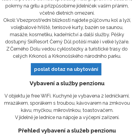
pokrmy na grilu a přizpůsobíme jídelníček vašim přáním,
včetně dietních omezení.
Okolí: V bezprostřední blízkosti najdete půjčovnu kol a lyží,
volejbalové hřiště, tenisové kurty, bazén se saunou,
masáže, kosmetiku, kadeřnictví a další služby. Pěšky
dostupný SkiResort Černý Důl potěší malé i velké lyžaře.
Z Černého Dolu vedou cyklostezky a turistické trasy do
celých Krkonoš a Krkonošského národního parku.
poslat dotaz na ubytování
Vybavení a služby penzionu
V objektu je free WiFi. Kuchyně je vybavena 2 ledničkami,
mrazákem, sporákem s troubou, kávovarem na zrnkovou
kávu, myčkou, mikrovlnkou, toastovačem.
V jídelně je lednice na nápoje a výčepní zařízení.
Přehled vybavení a služeb penzionu