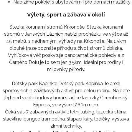
Nabízíme pokoje:
s ubytováním i pro domácí mazlíčky
Výlety, sport a zábava v okolí
Stezka korunami stromů Krkonoše: Stezka korunami
stromů v Janských Lázních nabízí procházku ve výšce až
45 metrů, s nádhernými výhledy na Krkonoše. Na 1,5km
dlouhé trase poznáte přírodu a život stromů zblízka.
Vyhlídková věž poskytuje panoramatické pohledy a z
Černého Dolu je to sem jen 3,5km. Ideální pro rodiny i
milovníky přírody.
Dětský park Kabinka: Dětský park Kabinka Je areál
sportovních a zážitkových aktivit pro celou rodinu. Najdete
jej hned vedle budovy horní stanice lanovky Černohorský
Express, ve výšce 1260m n. m.
Čeká vás 7 zábavných aktivit: letní tubing, lezecká stěna,
slackline, bungee trampolína, šlapací káry, lodičky, výstava
zimní techniky.