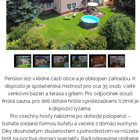
1
/
16
Pension leží v klidné části obce a je obklopen zahradou. K
dispozici je společenská místnost pro cca 35 osob, v létě
venkovní bazén a terasa s grilem. Pro odpočinek slouží
finská sauna, pro děti dětské hřiště s prolézačkami. V zimě je
k dispozici lyžárna.
Pro všechny hosty nabízíme po dohodě polopenzi –
bohaté snídaně formou bufetu a večeře z domácí kuchyně.
Díky dlouholetým zkušenostem s pohostinstvím se můžete
těšit na poctivé domácí speciality. Rádi připravíme oblíbené