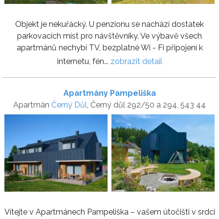
Objekt je nekuřácký. U penzionu se nachází dostatek
parkovacích míst pro návštěvníky. Ve výbavě všech
apartmánů nechybí TV, bezplatné Wi - Fi připojení k
internetu, fén...
zobrazit detail
Apartmány Pampeliška
Apartmán
Černý Důl
, Černý důl 292/50 a 294, 543 44
Vítejte v Apartmánech Pampeliška – vašem útočišti v srdci