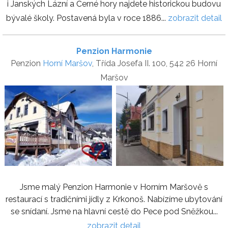
i Janských Lázní a Černé hory najdete historickou budovu
bývalé školy. Postavená byla v roce 1886...
zobrazit detail
Penzion Harmonie
Penzion
Horní Maršov
, Třída Josefa II. 100, 542 26 Horní
Maršov
Jsme malý Penzion Harmonie v Horním Maršově s
restaurací s tradičními jídly z Krkonoš. Nabízíme ubytování
se snídaní. Jsme na hlavní cestě do Pece pod Sněžkou...
zobrazit detail