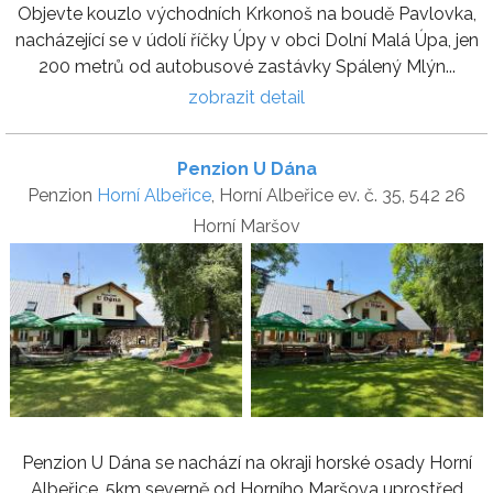
Objevte kouzlo východních Krkonoš na boudě Pavlovka,
nacházející se v údolí říčky Úpy v obci Dolní Malá Úpa, jen
200 metrů od autobusové zastávky Spálený Mlýn...
zobrazit detail
Penzion U Dána
Penzion
Horní Albeřice
, Horní Albeřice ev. č. 35, 542 26
Horní Maršov
Penzion U Dána se nachází na okraji horské osady Horní
Albeřice, 5km severně od Horního Maršova uprostřed