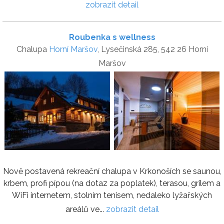
zobrazit detail
Roubenka s wellness
Chalupa
Horní Maršov
, Lysečinská 285, 542 26 Horní
Maršov
Nově postavená rekreační chalupa v Krkonoších se saunou,
krbem, profi pípou (na dotaz za poplatek), terasou, grilem a
WiFi internetem, stolním tenisem, nedaleko lyžařských
areálů ve...
zobrazit detail