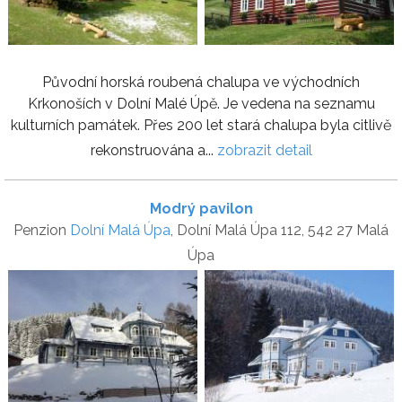
Původní horská roubená chalupa ve východních
Krkonoších v Dolní Malé Úpě. Je vedena na seznamu
kulturních památek. Přes 200 let stará chalupa byla citlivě
rekonstruována a...
zobrazit detail
Modrý pavilon
Penzion
Dolní Malá Úpa
, Dolní Malá Úpa 112, 542 27 Malá
Úpa