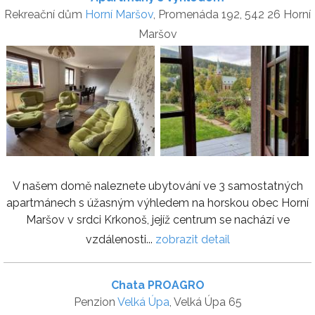
Rekreační dům
Horní Maršov
, Promenáda 192, 542 26 Horní
Maršov
V našem domě naleznete ubytování ve 3 samostatných
apartmánech s úžasným výhledem na horskou obec Horní
Maršov v srdci Krkonoš, jejíž centrum se nachází ve
vzdálenosti...
zobrazit detail
Chata PROAGRO
Penzion
Velká Úpa
, Velká Úpa 65