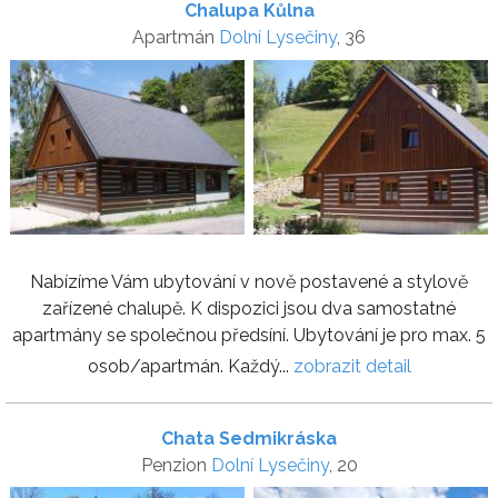
Chalupa Kůlna
Apartmán
Dolní Lysečiny
, 36
Nabízíme Vám ubytování v nově postavené a stylově
zařízené chalupě. K dispozici jsou dva samostatné
apartmány se společnou předsíní. Ubytování je pro max. 5
osob/apartmán. Každý...
zobrazit detail
Chata Sedmikráska
Penzion
Dolní Lysečiny
, 20