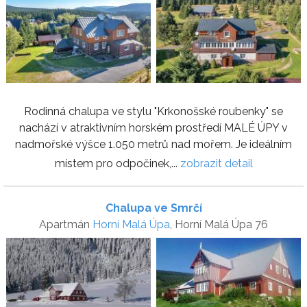
Rodinná chalupa ve stylu "Krkonošské roubenky" se
nachází v atraktivním horském prostředí MALÉ ÚPY v
nadmořské výšce 1.050 metrů nad mořem. Je ideálním
místem pro odpočinek,...
zobrazit detail
Chalupa ve Smrčí
Apartmán
Horní Malá Úpa
, Horní Malá Úpa 76