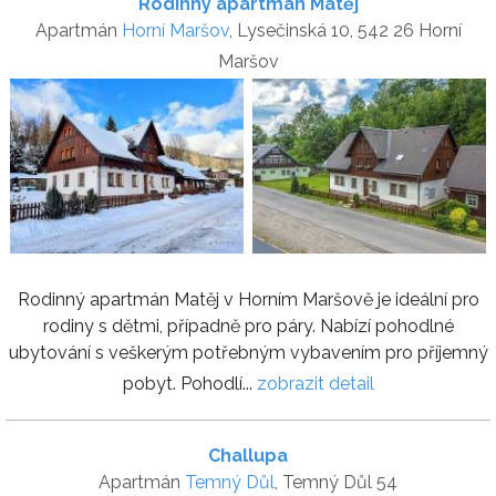
Rodinný apartmán Matěj
Apartmán
Horní Maršov
, Lysečinská 10, 542 26 Horní
Maršov
Rodinný apartmán Matěj v Horním Maršově je ideální pro
rodiny s dětmi, případně pro páry. Nabízí pohodlné
ubytování s veškerým potřebným vybavením pro příjemný
pobyt. Pohodlí...
zobrazit detail
Challupa
Apartmán
Temný Důl
, Temný Důl 54