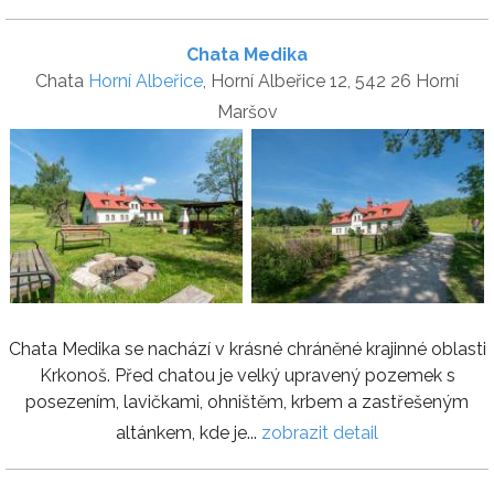
Chata Medika
Chata
Horní Albeřice
, Horní Albeřice 12, 542 26 Horní
Maršov
Chata Medika se nachází v krásné chráněné krajinné oblasti
Krkonoš. Před chatou je velký upravený pozemek s
posezením, lavičkami, ohništěm, krbem a zastřešeným
altánkem, kde je...
zobrazit detail