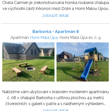
Chata Carmen je zrekonstruovaná horská roubená chalupa
ve východní části Krkonoš mezi Dolní a Horní Malou Úpou.
zobrazit detail
Barborka - Apartmán 8
Apartmán
Horní Malá Úpa
, Horní Malá Úpa ev. č. 9
Nabízíme vám ubytování v krásném moderním apartmánu
č. 08 v chalupě Barborka s užitnou plochou 44 metrů
čtverečních, s galerií v patře a s nádherným výhledem...
zobrazit detail