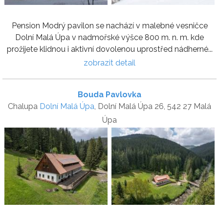
Pension Modrý pavilon se nachází v malebné vesničce
Dolní Malá Úpa v nadmořské výšce 800 m. n. m. kde
prožijete klidnou i aktivní dovolenou uprostřed nádherné...
zobrazit detail
Bouda Pavlovka
Chalupa
Dolní Malá Úpa
, Dolní Malá Úpa 26, 542 27 Malá
Úpa