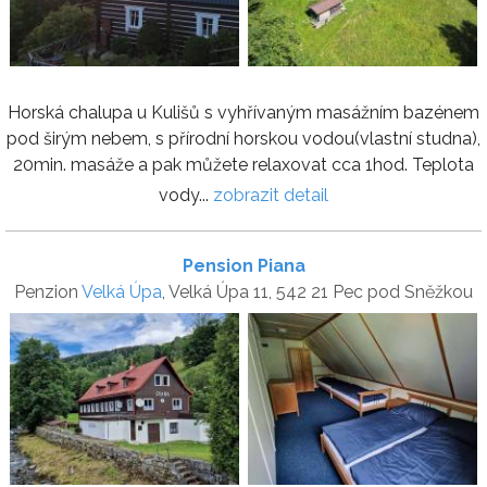
Horská chalupa u Kulišů s vyhřívaným masážním bazénem
pod širým nebem, s přírodní horskou vodou(vlastní studna),
20min. masáže a pak můžete relaxovat cca 1hod. Teplota
vody...
zobrazit detail
Pension Piana
Penzion
Velká Úpa
, Velká Úpa 11, 542 21 Pec pod Sněžkou