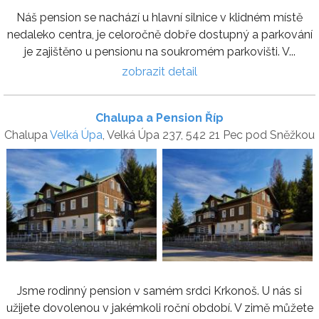
Náš pension se nachází u hlavní silnice v klidném místě
nedaleko centra, je celoročně dobře dostupný a parkování
je zajištěno u pensionu na soukromém parkovišti. V...
zobrazit detail
Chalupa a Pension Říp
Chalupa
Velká Úpa
, Velká Úpa 237, 542 21 Pec pod Sněžkou
Jsme rodinný pension v samém srdci Krkonoš. U nás si
užijete dovolenou v jakémkoli roční období. V zimě můžete