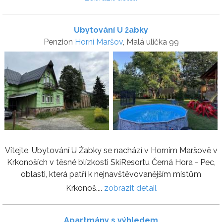
Ubytování U žabky
Penzion
Horní Maršov
, Malá ulička 99
Vítejte, Ubytování U Žabky se nachází v Horním Maršově v
Krkonoších v těsné blízkosti SkiResortu Černá Hora - Pec,
oblasti, která patří k nejnavštěvovanějším místům
Krkonoš....
zobrazit detail
Apartmány s výhledem