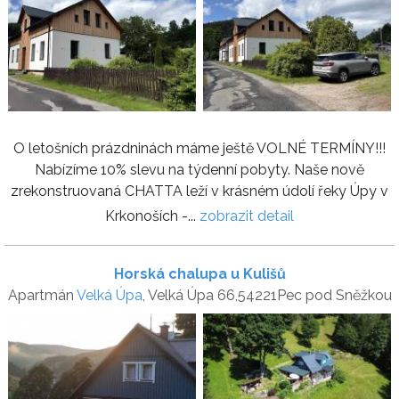
O letošních prázdninách máme ještě VOLNÉ TERMÍNY!!!
Nabízíme 10% slevu na týdenní pobyty. Naše nově
zrekonstruovaná CHATTA leží v krásném údolí řeky Úpy v
Krkonoších -...
zobrazit detail
Horská chalupa u Kulišů
Apartmán
Velká Úpa
, Velká Úpa 66,54221Pec pod Sněžkou