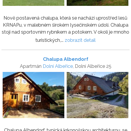
Nově postavená chalupa, která se nachází uprostřed lesů
KRNAPu, v malebném širokém lysečinském údolí. Chalupa
stojí nad sportovním rybníkem a potokem. V okolí je mnoho
turistických,...
zobrazit detail
Chalupa Albendorf
Apartmán
Dolní Albeřice
, Dolní Albeřice 25
Chalupa Albendorf, typická krkonošskou architekturou, se