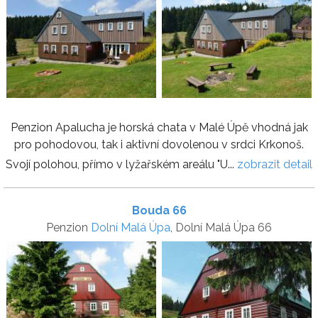
Penzion Apalucha je horská chata v Malé Úpě vhodná jak
pro pohodovou, tak i aktivní dovolenou v srdci Krkonoš.
Svojí polohou, přímo v lyžařském areálu "U...
zobrazit detail
Bouda 66
Penzion
Dolní Malá Úpa
, Dolní Malá Úpa 66