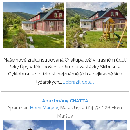
Naše nově zrekonstruovaná Challupa leží v krásném údolí
řeky Úpy v Krkonoších - přímo u zastávky Skibusu a
Cyklobusu - v blízkosti nejznámějších a nejkrásnějších
lyžařských...
zobrazit detail
Apartmány CHATTA
Apartmán
Horní Maršov
, Malá Ulička 104, 542 26 Horní
Maršov