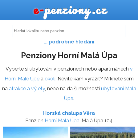
e-
penziony.cz
... podrobné hledání
Penziony Horní Malá Úpa
Vyberte si ubytování v penzionech nebo apartmánech
v
Horní Malé Úpě
a
okolí
. Nevíte kam vyrazit? Mrkněte sem
na
atrakce a výlety
, nebo na další možnosti
ubytování Malá
Úpa
.
Horská chalupa Věra
Penzion
Horní Malá Úpa
, Malá Úpa 104