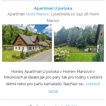
Apartmán U potoka
Apartmán
Horní Maršov
, Lysečinská 10, 542 26 Horní
Maršov
Horský Apartmán U potoka v Horním Maršově v
Krkonoších je ideální jak pro páry, tak pro rodiny s většími
dětmi nebo pro partu kamarádů. Nachází se...
zobrazit
detail