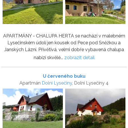
APARTMÁNY - CHALUPA HERTA se nachází v malebném
Lysečinském údolí jen kousek od Pece pod Sněžkou a
Janských Lázní. Přívětivá, velmi dobře vybavená chalupa
nabízí skvělé...
zobrazit detail
U červeného buku
Apartmán
Dolní Lysečiny
, Dolní Lysečiny 4