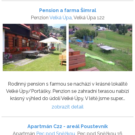
Pension a farma Šimral
Penzion
Velká Úpa
, Velká Úpa 122
Rodinný pension s farmou se nachází v krásné lokalitě
Velké Úpy/Portášky. Penzion se zahradní terasou nabízí
krásný výhled do údolí Velké Úpy. V létě jsme super...
zobrazit detail
Apartmán C22 - areál Poustevník
Apartmán
Pec pod Sněžkou
, Pec pod Sněžkou 16