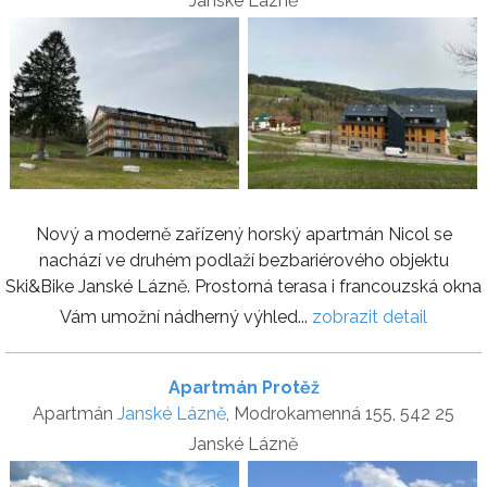
Janské Lázně
Nový a moderně zařízený horský apartmán Nicol se
nachází ve druhém podlaží bezbariérového objektu
Ski&Bike Janské Lázně. Prostorná terasa i francouzská okna
Vám umožní nádherný výhled...
zobrazit detail
Apartmán Protěž
Apartmán
Janské Lázně
, Modrokamenná 155, 542 25
Janské Lázně