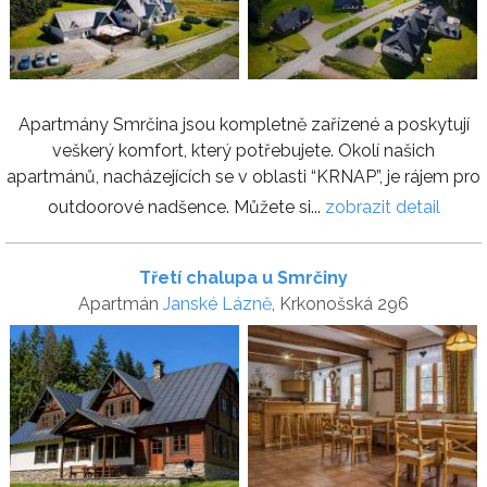
Apartmány Smrčina jsou kompletně zařízené a poskytují
veškerý komfort, který potřebujete. Okolí našich
apartmánů, nacházejících se v oblasti “KRNAP”, je rájem pro
outdoorové nadšence. Můžete si...
zobrazit detail
Třetí chalupa u Smrčiny
Apartmán
Janské Lázně
, Krkonošská 296