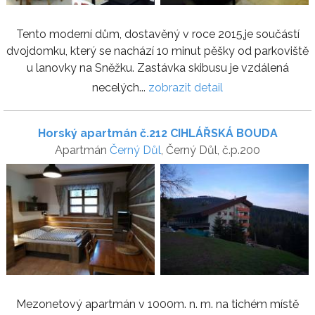
Tento moderní dům, dostavěný v roce 2015,je součástí
dvojdomku, který se nachází 10 minut pěšky od parkoviště
u lanovky na Sněžku. Zastávka skibusu je vzdálená
necelých...
zobrazit detail
Horský apartmán č.212 CIHLÁŘSKÁ BOUDA
Apartmán
Černý Důl
, Černý Důl, č.p.200
Mezonetový apartmán v 1000m. n. m. na tichém místě