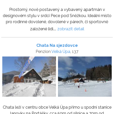
Prostorný, nově postavený a vybavený apartmán v
designovém stylu v srdci Pece pod Sněžkou. Ideální místo
pro rodinné dovolené, dovolené v párech, či sportovně
založené lidi....
zobrazit detail
Chata Na sjezdovce
Penzion
Velká Úpa
, 137
Chata leží v centru obce Velká Úpa přímo u spodní stanice
lanovky na Portášky, cca 50m od silnice a 70m od