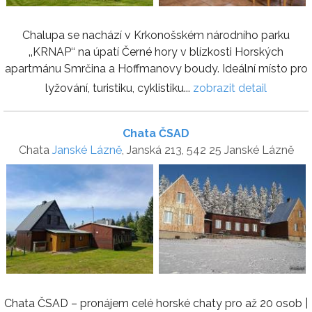
Chalupa se nachází v Krkonošském národního parku
‚‚KRNAP‘‘ na úpatí Černé hory v blízkosti Horských
apartmánu Smrčina a Hoffmanovy boudy. Ideální místo pro
lyžování, turistiku, cyklistiku...
zobrazit detail
Chata ČSAD
Chata
Janské Lázně
, Janská 213, 542 25 Janské Lázně
Chata ČSAD – pronájem celé horské chaty pro až 20 osob |