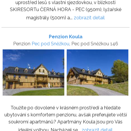
uprostřed lesů s vlastní sjezdovkou, v blízkosti
SKIRESORTu ČERNÁ HORA - PEC (950m), lyžařské
magistrály (500m) a...
zobrazit detail
Penzion Koula
Penzion
Pec pod Sněžkou
, Pec pod Sněžkou 146
Toužíte po dovolené v krásném prostředí a hledáte
ubytování s komfortem penzionu, avšak preferujete větší
soukromí apartmánů? Apartmány Koula jsou pro Vás
ideální volbou. Nacházejí se...
zobrazit detail