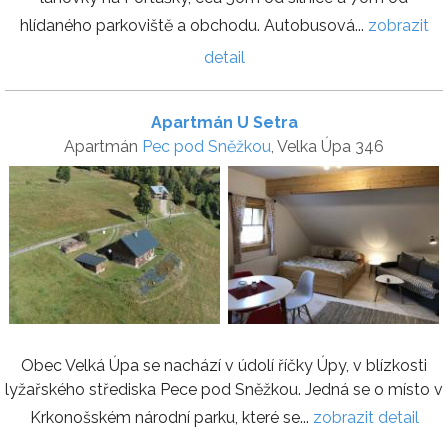
hlídaného parkoviště a obchodu. Autobusová...
zobrazit
detail
Apartmán U Setra
Apartmán
Pec pod Sněžkou
, Velka Úpa 346
Obec Velká Úpa se nachází v údolí říčky Úpy, v blízkosti
lyžařského střediska Pece pod Sněžkou. Jedná se o místo v
Krkonošském národní parku, které se...
zobrazit detail