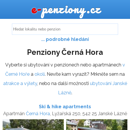
e-
penziony.cz
... podrobné hledání
Penziony Černá Hora
Vyberte si ubytování v penzionech nebo apartmánech
v
Černé Hoře
a
okolí
. Nevíte kam vyrazit? Mrkněte sem na
atrakce a výlety
, nebo na další možnosti
ubytování Janské
Lázně
.
Ski & hike apartments
Apartmán
Černá Hora
, Lyžařská 250, 542 25 Janské Lázně