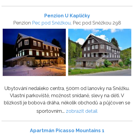
Penzion U Kapličky
Penzion
Pec pod Sněžkou
, Pec pod Sněžkou 298
Ubytování nedaleko centra, 500m od lanovky na Sněžku.
Vlastní parkoviště, možnost snídaně, slevy na děti. V
blízkosti je bobová dráha, několik obchodů a půjčoven se
sportovním...
zobrazit detail
Apartmán Picasso Mountains 1