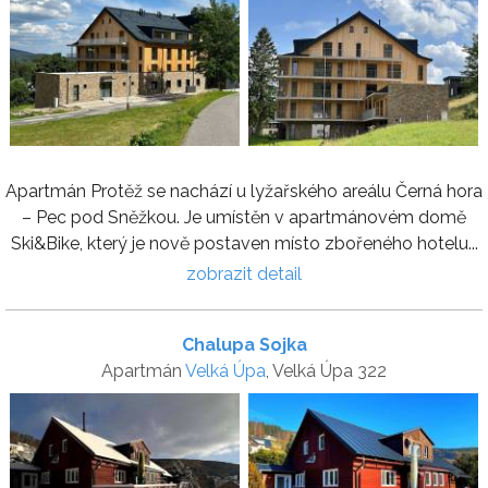
Apartmán Protěž se nachází u lyžařského areálu Černá hora
– Pec pod Sněžkou. Je umístěn v apartmánovém domě
Ski&Bike, který je nově postaven místo zbořeného hotelu...
zobrazit detail
Chalupa Sojka
Apartmán
Velká Úpa
, Velká Úpa 322