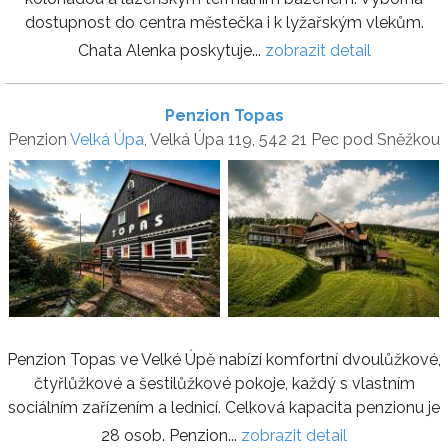
dostupnost do centra městečka i k lyžařským vlekům.
Chata Alenka poskytuje...
zobrazit detail
Penzion Topas
Penzion
Velká Úpa
, Velká Úpa 119, 542 21 Pec pod Sněžkou
Penzion Topas ve Velké Úpě nabízí komfortní dvoulůžkové,
čtyřlůžkové a šestilůžkové pokoje, každý s vlastním
sociálním zařízením a lednicí. Celková kapacita penzionu je
28 osob. Penzion...
zobrazit detail