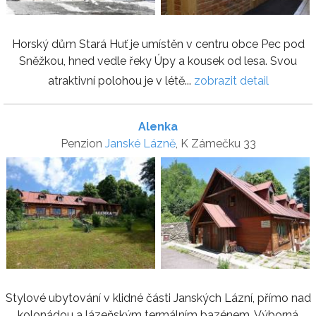
Horský dům Stará Huť je umístěn v centru obce Pec pod
Sněžkou, hned vedle řeky Úpy a kousek od lesa. Svou
atraktivní polohou je v létě...
zobrazit detail
Alenka
Penzion
Janské Lázně
, K Zámečku 33
Stylové ubytování v klidné části Janských Lázní, přímo nad
kolonádou a lázeňským termálním bazénem. Výborná