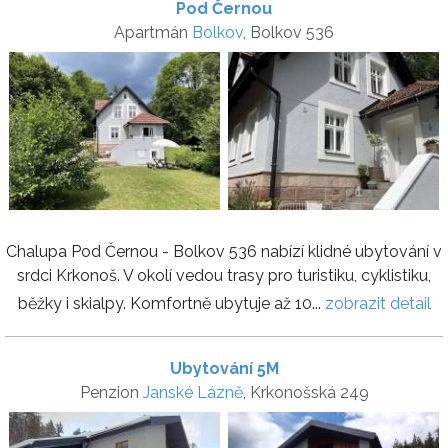
Pod Černou
Apartmán
Bolkov
, Bolkov 536
Chalupa Pod Černou - Bolkov 536 nabízí klidné ubytování v
srdci Krkonoš. V okolí vedou trasy pro turistiku, cyklistiku,
běžky i skialpy. Komfortně ubytuje až 10...
zobrazit detail
Ubytování 5M
Penzion
Janské Lázně
, Krkonošská 249