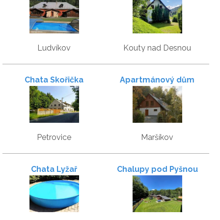
Ludvíkov
Kouty nad Desnou
Chata Skořička
Apartmánový dům
Petrovice
Maršíkov
Chata Lyžař
Chalupy pod Pyšnou
loukou