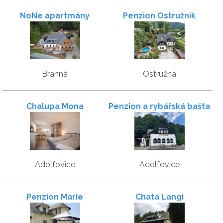
NoNe apartmány
Penzion Ostružník
Branná
Ostružná
Chalupa Mona
Penzion a rybářská bašta
U Jesetera
Adolfovice
Adolfovice
Penzion Marie
Chata Langi