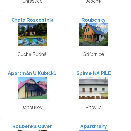
Chrastice
Jeseník
Chata Rozcestník
Roubenky
Suchá Rudná
Stříbrnice
Apartmán U Kubíčků
Spíme NA PILE
Janoušov
Vítovka
Roubenka Oliver
Apartmány