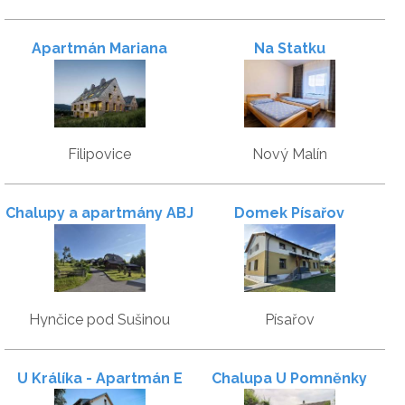
Apartmán Mariana
Na Statku
Filipovice
Nový Malín
Chalupy a apartmány ABJ
Domek Písařov
Kraličák - Hynčice pod
Sušinou
Hynčice pod Sušinou
Písařov
U Králíka - Apartmán E
Chalupa U Pomněnky