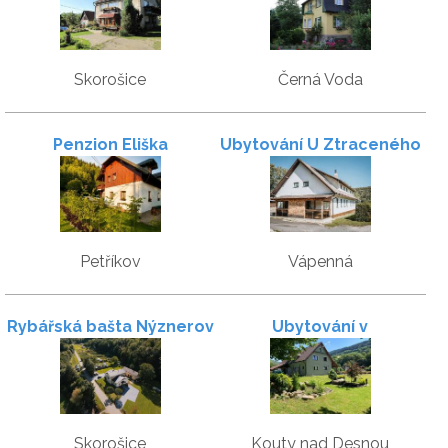
Skorošice
Černá Voda
Penzion Eliška
Ubytování U Ztraceného
potoka
Petříkov
Vápenná
Rybářská bašta Nýznerov
Ubytování v
apartmánech Trombly
Skorošice
Kouty nad Desnou