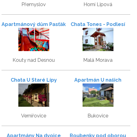
Přemyslov
Horní Lipová
Apartmánový dům Pasťák
Chata Tones - Podlesí
Kouty nad Desnou
Malá Morava
Chata U Staré Lípy
Apartmán U našich
Vernířovice
Bukovice
Apartmány Na dvojce
Roubenky pod oborou