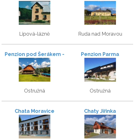
Moravou
Lipová-lázně
Ruda nad Moravou
Penzion pod Šerákem -
Penzion Parma
Pokoje & snídaně
Ostružná
Ostružná
Chata Moravice
Chaty Jiřinka