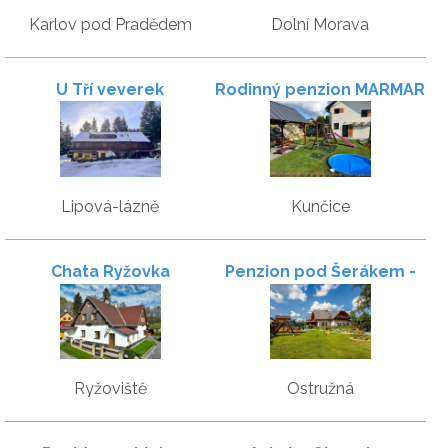
Karlov pod Pradědem
Dolní Morava
U Tří veverek
Rodinný penzion MARMAR
Lipová-lázně
Kunčice
Chata Ryžovka
Penzion pod Šerákem -
Pronájem celé chalupy
Ryžoviště
Ostružná