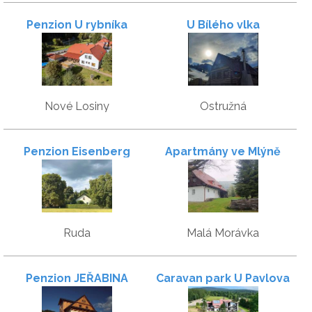
Penzion U rybníka
U Bílého vlka
Nové Losiny
Ostružná
Penzion Eisenberg
Apartmány ve Mlýně
Ruda
Malá Morávka
Penzion JEŘABINA
Caravan park U Pavlova
dubu