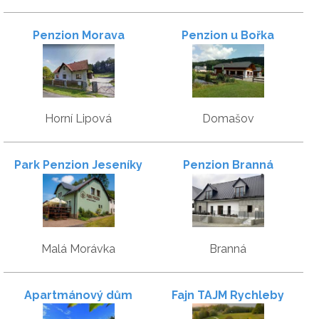
Penzion Morava
Penzion u Bořka
Horní Lipová
Domašov
Park Penzion Jeseníky
Penzion Branná
Malá Morávka
Branná
Apartmánový dům
Fajn TAJM Rychleby
Slunečník