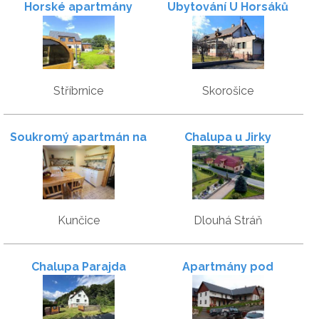
Horské apartmány
Ubytování U Horsáků
Stříbrnice
Skorošice
Soukromý apartmán na
Chalupa u Jirky
chatě U profesora
Kunčice
Dlouhá Stráň
Chalupa Parajda
Apartmány pod
Kraličákem