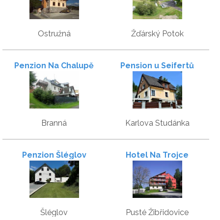
Ostružná
Žďárský Potok
Penzion Na Chalupě
Pension u Seifertů
Branná
Karlova Studánka
Penzion Šléglov
Hotel Na Trojce
Šléglov
Pusté Žibřidovice