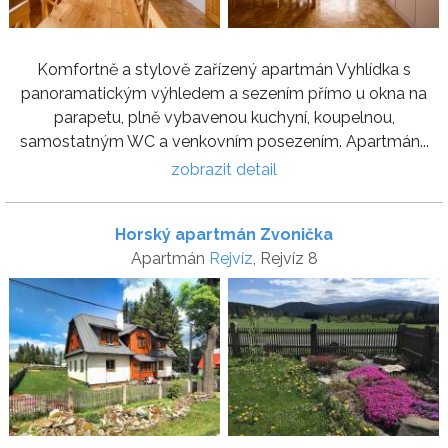
Komfortně a stylově zařízený apartmán Vyhlídka s
panoramatickým výhledem a sezením přímo u okna na
parapetu, plně vybavenou kuchyní, koupelnou,
samostatným WC a venkovním posezením. Apartmán...
zobrazit detail
Horský apartmán Zvonička
Apartmán
Rejvíz
, Rejvíz 8