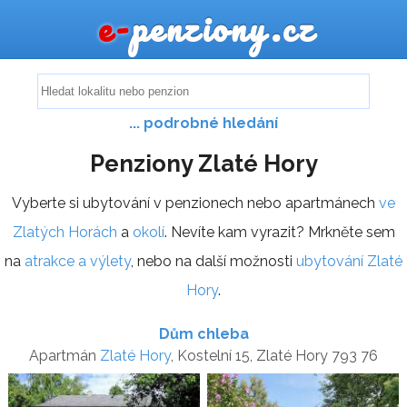
e-
penziony.cz
... podrobné hledání
Penziony Zlaté Hory
Vyberte si ubytování v penzionech nebo apartmánech
ve
Zlatých Horách
a
okolí
. Nevíte kam vyrazit? Mrkněte sem
na
atrakce a výlety
, nebo na další možnosti
ubytování Zlaté
Hory
.
Dům chleba
Apartmán
Zlaté Hory
, Kostelní 15, Zlaté Hory 793 76