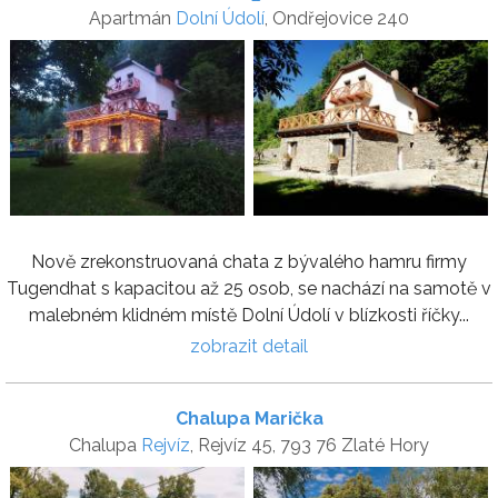
Apartmán
Dolní Údolí
, Ondřejovice 240
Nově zrekonstruovaná chata z bývalého hamru firmy
Tugendhat s kapacitou až 25 osob, se nachází na samotě v
malebném klidném místě Dolní Údolí v blízkosti říčky...
zobrazit detail
Chalupa Marička
Chalupa
Rejvíz
, Rejvíz 45, 793 76 Zlaté Hory