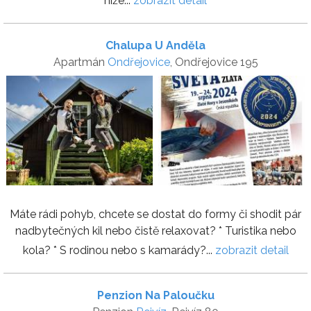
níže...
zobrazit detail
Chalupa U Anděla
Apartmán
Ondřejovice
, Ondřejovice 195
Máte rádi pohyb, chcete se dostat do formy či shodit pár
nadbytečných kil nebo čistě relaxovat? * Turistika nebo
kola? * S rodinou nebo s kamarády?...
zobrazit detail
Penzion Na Paloučku