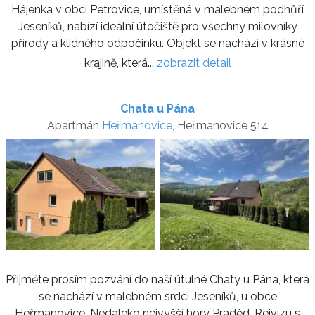
Hájenka v obci Petrovice, umístěná v malebném podhůří
Jeseníků, nabízí ideální útočiště pro všechny milovníky
přírody a klidného odpočinku. Objekt se nachází v krásné
krajině, která...
zobrazit detail
Chata u Pána
Apartmán
Heřmanovice
, Heřmanovice 514
Přijměte prosím pozvání do naší útulné Chaty u Pána, která
se nachází v malebném srdci Jeseníků, u obce
Heřmanovice. Nedaleko nejvyšší hory Praděd, Rejvízu s