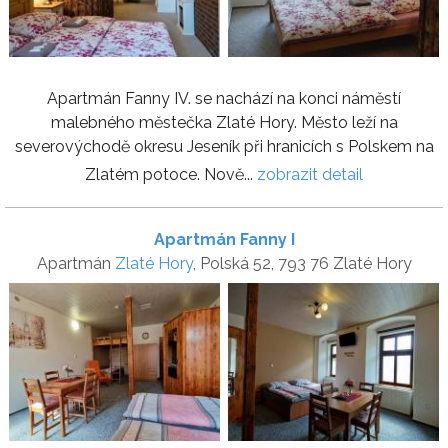
Apartmán Fanny IV. se nachází na konci náměstí
malebného městečka Zlaté Hory. Město leží na
severovýchodě okresu Jeseník při hranicích s Polskem na
Zlatém potoce. Nově...
zobrazit detail
Apartmán Fanny I
Apartmán
Zlaté Hory
, Polská 52, 793 76 Zlaté Hory