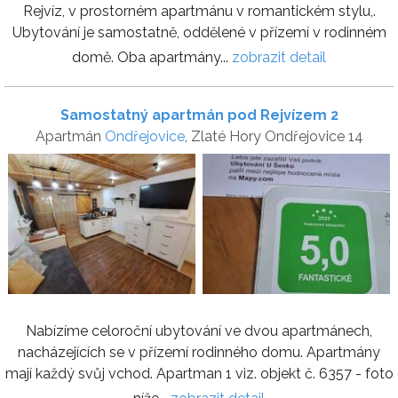
Rejvíz, v prostorném apartmánu v romantickém stylu,.
Ubytování je samostatně, oddělené v přízemí v rodinném
domě. Oba apartmány...
zobrazit detail
Samostatný apartmán pod Rejvízem 2
Apartmán
Ondřejovice
, Zlaté Hory Ondřejovice 14
Nabízíme celoroční ubytování ve dvou apartmánech,
nacházejících se v přízemí rodinného domu. Apartmány
mají každý svůj vchod. Apartman 1 viz. objekt č. 6357 - foto