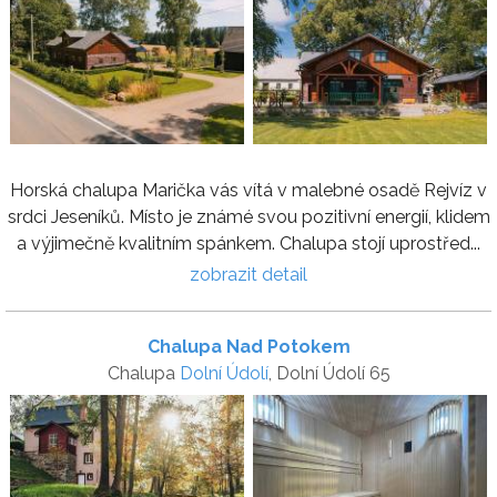
Horská chalupa Marička vás vítá v malebné osadě Rejvíz v
srdci Jeseníků. Místo je známé svou pozitivní energií, klidem
a výjimečně kvalitním spánkem. Chalupa stojí uprostřed...
zobrazit detail
Chalupa Nad Potokem
Chalupa
Dolní Údolí
, Dolní Údolí 65