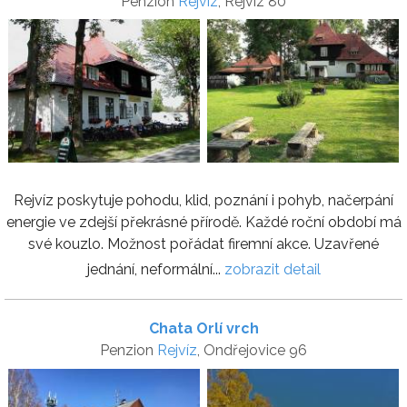
Penzion
Rejvíz
, Rejvíz 80
Rejvíz poskytuje pohodu, klid, poznání i pohyb, načerpání
energie ve zdejší překrásné přírodě. Každé roční období má
své kouzlo. Možnost pořádat firemní akce. Uzavřené
jednání, neformální...
zobrazit detail
Chata Orlí vrch
Penzion
Rejvíz
, Ondřejovice 96