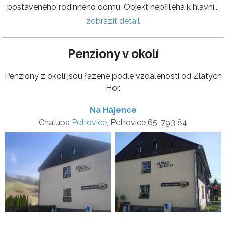
postaveného rodinného domu. Objekt nepřiléhá k hlavní...
zobrazit detail
Penziony v okolí
Penziony z okolí jsou řazené podle vzdálenosti od Zlatých
Hor.
Na Hájence
Chalupa
Petrovice
, Petrovice 65, 793 84