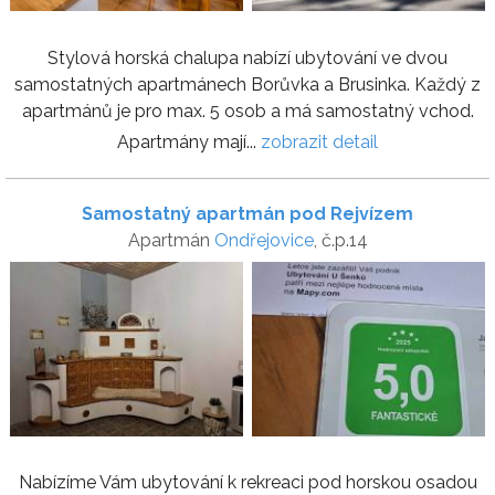
Stylová horská chalupa nabízí ubytování ve dvou
samostatných apartmánech Borůvka a Brusinka. Každý z
apartmánů je pro max. 5 osob a má samostatný vchod.
Apartmány mají...
zobrazit detail
Samostatný apartmán pod Rejvízem
Apartmán
Ondřejovice
, č.p.14
Nabízíme Vám ubytování k rekreaci pod horskou osadou