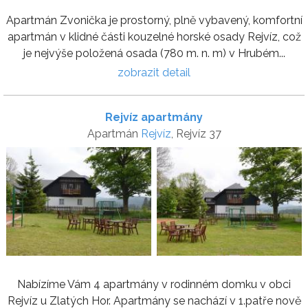
Apartmán Zvonička je prostorný, plně vybavený, komfortní
apartmán v klidné části kouzelné horské osady Rejvíz, což
je nejvýše položená osada (780 m. n. m) v Hrubém...
zobrazit detail
Rejvíz apartmány
Apartmán
Rejvíz
, Rejvíz 37
Nabízíme Vám 4 apartmány v rodinném domku v obci
Rejvíz u Zlatých Hor. Apartmány se nachází v 1.patře nově