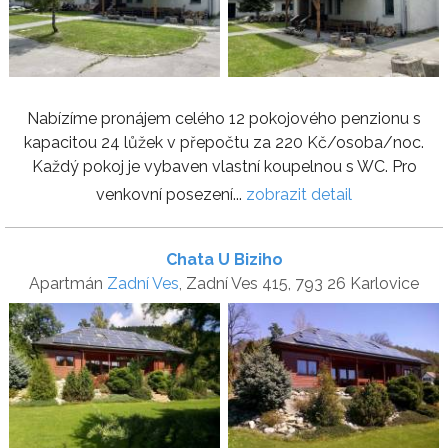
Nabízíme pronájem celého 12 pokojového penzionu s
kapacitou 24 lůžek v přepočtu za 220 Kč/osoba/noc.
Každý pokoj je vybaven vlastní koupelnou s WC. Pro
venkovní posezení...
zobrazit detail
Chata U Biziho
Apartmán
Zadní Ves
, Zadní Ves 415, 793 26 Karlovice